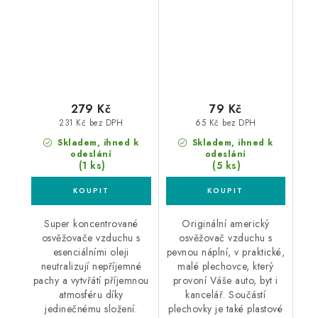
279 Kč
79 Kč
231 Kč bez DPH
65 Kč bez DPH
Skladem, ihned k
Skladem, ihned k
odeslání
odeslání
(1 ks)
(5 ks)
Super koncentrované
Originální americký
osvěžovače vzduchu s
osvěžovač vzduchu s
esenciálními oleji
pevnou náplní, v praktické,
neutralizují nepříjemné
malé plechovce, který
pachy a vytvřátí příjemnou
provoní Váše auto, byt i
atmosféru díky
kancelář. Součástí
jedinečnému složení.
plechovky je také plastové