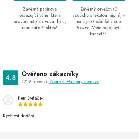
Závěsný osvěžovač
Závěsná papírová
vzduchu s tekutou náplní, v
osvěžující vůně, která
malé praktické lahvičce.
provoní interiér vozu, bytu,
Provoní Vaše auto, byt i
kanceláře či skříně.
kancelář.
Ověřeno zákazníky
4.8
1719
recenzí.
Zobrazit všechny recenze
Petr Štefáček
Rychlost dodání