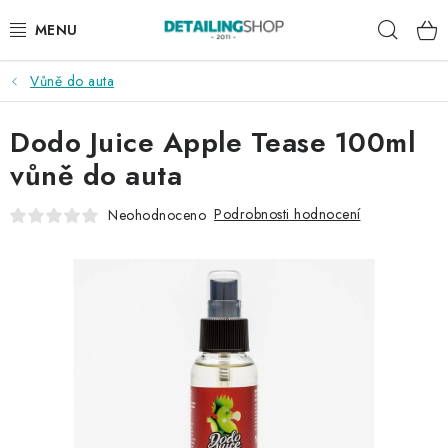
Přejít
Hleda
na
obsah
Vůně do auta
AKCE
Dodo Juice Apple Tease 100ml
NOVINKY
vůně do auta
EXTERIÉR
Podrobnosti hodnocení
Neohodnoceno
INTERIÉR
PŘÍSLUŠENSTVÍ
DÁRKOVÉ SADY A POUKAZY
ČLÁNKY