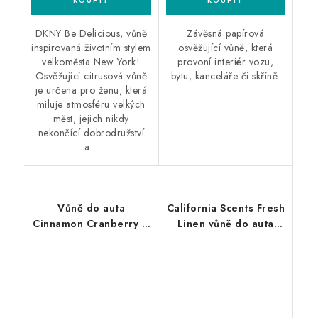
DKNY Be Delicious, vůně
Závěsná papírová
inspirovaná životním stylem
osvěžující vůně, která
velkoměsta New York!
provoní interiér vozu,
Osvěžující citrusová vůně
bytu, kanceláře či skříně.
je určena pro ženu, která
miluje atmosféru velkých
měst, jejich nikdy
nekončící dobrodružství
a...
Vůně do auta
California Scents Fresh
Cinnamon Cranberry &
Linen vůně do auta
Orange 10ml vůně do
Čerstvě vypráno
auta