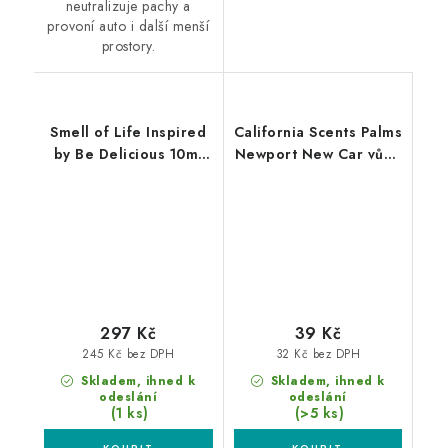
neutralizuje pachy a
provoní auto i další menší
prostory.
Smell of Life Inspired
California Scents Palms
by Be Delicious 10ml
Newport New Car vůně
vůně do auta
Nové auto
297 Kč
39 Kč
245 Kč bez DPH
32 Kč bez DPH
Skladem, ihned k
Skladem, ihned k
odeslání
odeslání
(1 ks)
(>5 ks)