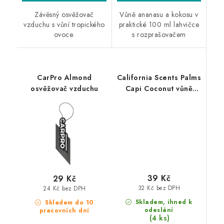
Závěsný osvěžovač
Vůně ananasu a kokosu v
vzduchu s vůní tropického
praktické 100 ml lahvičce
ovoce.
s rozprašovačem
CarPro Almond
California Scents Palms
osvěžovač vzduchu
Capi Coconut vůně
Kokos
39 Kč
29 Kč
32 Kč bez DPH
24 Kč bez DPH
Skladem, ihned k
Skladem do 10
odeslání
pracovních dní
(4 ks)