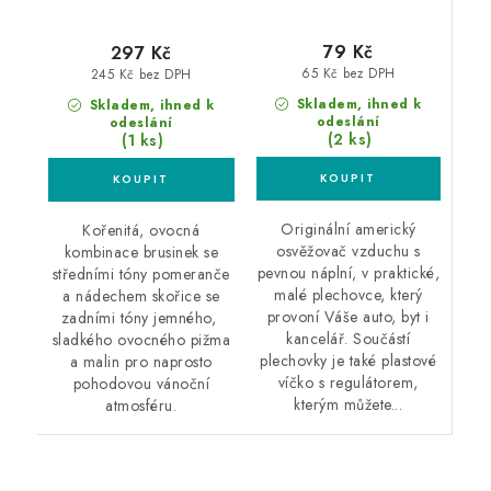
79 Kč
297 Kč
65 Kč bez DPH
245 Kč bez DPH
Skladem, ihned k
Skladem, ihned k
odeslání
odeslání
(2 ks)
(1 ks)
Originální americký
Kořenitá, ovocná
osvěžovač vzduchu s
kombinace brusinek se
pevnou náplní, v praktické,
středními tóny pomeranče
malé plechovce, který
a nádechem skořice se
provoní Váše auto, byt i
zadními tóny jemného, ​​
kancelář. Součástí
sladkého ovocného pižma
plechovky je také plastové
a malin pro naprosto
víčko s regulátorem,
pohodovou vánoční
kterým můžete...
atmosféru.