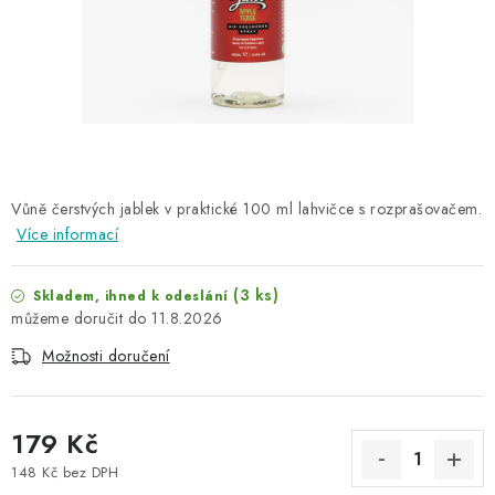
NAŠE SLUŽBY
KONTAKTY
PRODÁVANÉ ZNAČKY
BYDLENÍ
Vůně čerstvých jablek v praktické 100 ml lahvičce s rozprašovačem.
Více informací
Věrnostní program
Všeobecné obchodní podmínky
Podmínky ochrany osobních údajů
Mapa serveru
(3 ks)
Skladem, ihned k odeslání
11.8.2026
Možnosti doručení
179 Kč
148 Kč bez DPH
Měrná cena: