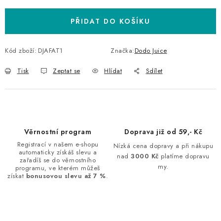
PŘIDAT DO KOŠÍKU
Kód zboží:
DJAFAT1
Značka:
Dodo Juice
Tisk
Zeptat se
Hlídat
Sdílet
Věrnostní program
Doprava již od 59,- Kč
Registrací v našem e-shopu
Nízká cena dopravy a při nákupu
automaticky získáš slevu a
nad
3000 Kč
platíme dopravu
zařadíš se do věrnostního
my.
programu, ve kterém můžeš
získat
bonusovou slevu až 7 %
.