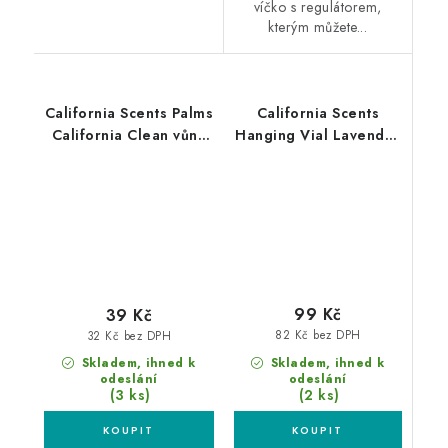
víčko s regulátorem,
kterým můžete...
California Scents Palms
California Scents
California Clean vůně
Hanging Vial Lavender
Kalifornie
Grove vůně Levandule
99 Kč
39 Kč
82 Kč bez DPH
32 Kč bez DPH
Skladem, ihned k
Skladem, ihned k
odeslání
odeslání
(2 ks)
(3 ks)