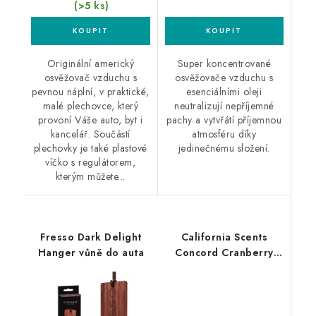
(>5 ks)
Originální americký
Super koncentrované
osvěžovač vzduchu s
osvěžovače vzduchu s
pevnou náplní, v praktické,
esenciálními oleji
malé plechovce, který
neutralizují nepříjemné
provoní Váše auto, byt i
pachy a vytvřátí příjemnou
kancelář. Součástí
atmosféru díky
plechovky je také plastové
jedinečnému složení.
víčko s regulátorem,
kterým můžete...
Fresso Dark Delight
California Scents
Hanger vůně do auta
Concord Cranberry
vůně do auta Brusinky