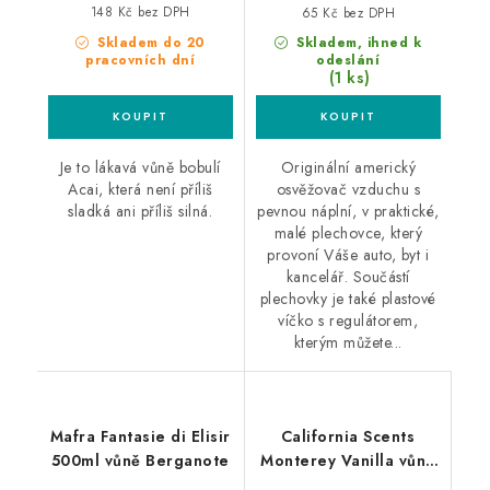
148 Kč bez DPH
65 Kč bez DPH
Skladem do 20
Skladem, ihned k
pracovních dní
odeslání
(1 ks)
Je to lákavá vůně bobulí
Originální americký
Acai, která není příliš
osvěžovač vzduchu s
sladká ani příliš silná.
pevnou náplní, v praktické,
malé plechovce, který
provoní Váše auto, byt i
kancelář. Součástí
plechovky je také plastové
víčko s regulátorem,
kterým můžete...
Mafra Fantasie di Elisir
California Scents
500ml vůně Berganote
Monterey Vanilla vůně
do auta Vanilka