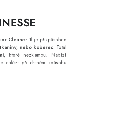
FINESSE
rior Cleaner
1l je přizpůsoben
ž, tkaniny, nebo koberec.
Total
mi,
které nezklamou. Nabízí
e nalézt při drsném způsobu