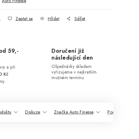
:
Auto Finesse
k
Zeptat se
Hlídat
Sdílet
od 59,-
Doručení již
následující den
Objednávky skladem
vy a při
vyřizujeme v nejkratším
0 Kč
možném termínu.
my.
oduktu
Diskuze
Značka Auto Finesse
Podobné produk