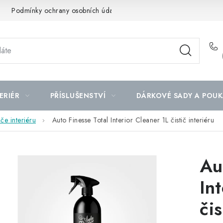
Podmínky ochrany osobních údajů
Mapa serveru
ERIÉR
PŘÍSLUŠENSTVÍ
DÁRKOVÉ SADY A POUK
iče interiéru
Auto Finesse Total Interior Cleaner 1L čistič interiéru
Au
In
čis