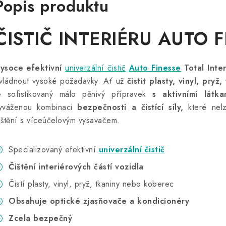
Popis produktu
ČISTIČ INTERIÉRU AUTO 
ysoce efektivní
univerzální čistič
Auto Finesse
Total
Inte
vládnout vysoké požadavky. Ať už
čistit plasty, vinyl, pry
e sofistikovaný málo pěnivý přípravek
s aktivními látka
yváženou kombinaci
bezpečnosti a čistící síly,
které nelz
ištění s víceúčelovým vysavačem.
Specializovaný efektivní
univerzální čistič
Čištění interiérových částí vozidla
Čistí plasty, vinyl, pryž, tkaniny nebo koberec
Obsahuje optické zjasňovače a kondicionéry
Zcela bezpečný