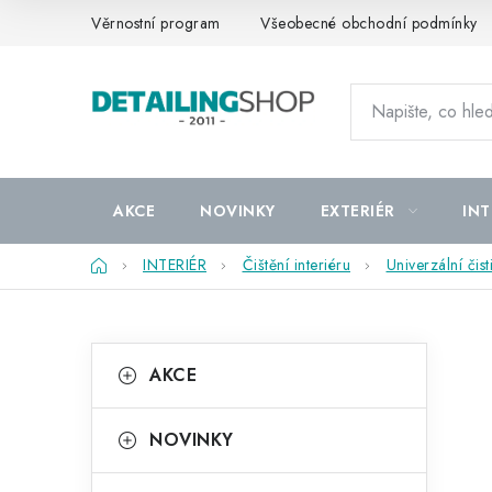
Přejít
Věrnostní program
Všeobecné obchodní podmínky
na
obsah
AKCE
NOVINKY
EXTERIÉR
INT
Domů
INTERIÉR
Čištění interiéru
Univerzální čist
P
K
Přeskočit
AKCE
kategorie
a
o
t
s
NOVINKY
e
t