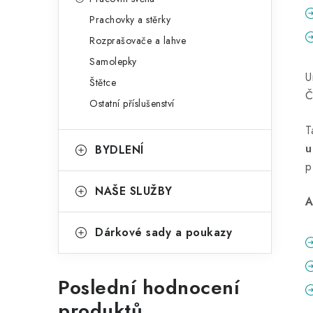
Prachovky a stěrky
Rozprašovače a lahve
Samolepky
U
Štětce
Č
Ostatní příslušenství
T
u
BYDLENÍ
p
NAŠE SLUŽBY
A
Dárkové sady a poukazy
Poslední hodnocení
produktů