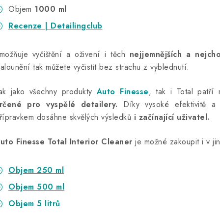
Objem
1000 ml
Recenze | Detailingclub
možňuje vyčištění a oživení i těch
nejjemnějších a nejchou
alounění tak můžete vyčistit bez strachu z vyblednutí.
ak jako všechny produkty
Auto Finesse
, tak i Total patř
rčené pro vyspělé detailery.
Díky vysoké efektivitě a 
řípravkem dosáhne skvělých výsledků
i začínající uživatel.
uto Finesse Total Interior Cleaner
je možné zakoupit i v ji
Objem 250 ml
Objem 500 ml
Objem 5 litrů