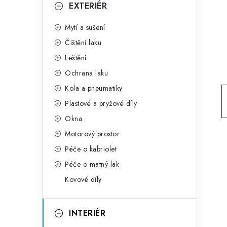
g
EXTERIÉR
r
o
Mytí a sušení
a
r
Čištění laku
n
i
Leštění
e
n
Ochrana laku
í
Kola a pneumatiky
Plastové a pryžové díly
p
Okna
a
Motorový prostor
n
Péče o kabriolet
Péče o matný lak
e
Kovové díly
l
INTERIÉR