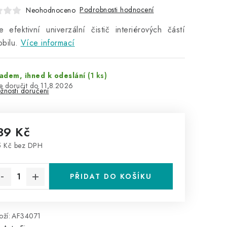
Podrobnosti hodnocení
Neohodnoceno
 efektivní univerzální čistič interiérových částí
bilu.
Více informací
adem, ihned k odeslání
(1 ks)
11.8.2026
žnosti doručení
39 Kč
 Kč bez DPH
rná cena:
PŘIDAT DO KOŠÍKU
ží:
AF34071