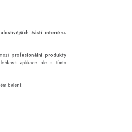
lostivějších částí interiéru.
í mezi
profesionální produkty
lehkosti aplikace ale s tímto
ném balení: