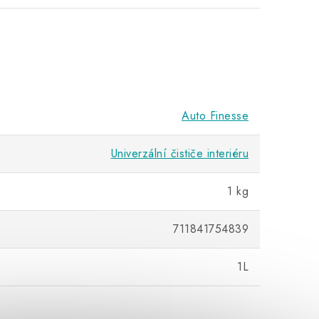
Auto Finesse
Univerzální čističe interiéru
1 kg
711841754839
1L