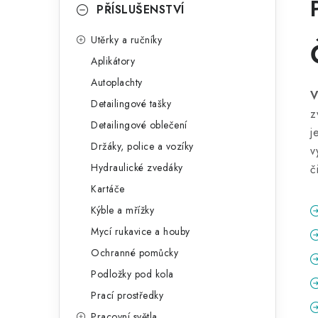
PŘÍSLUŠENSTVÍ
Utěrky a ručníky
Aplikátory
Autoplachty
V
Detailingové tašky
z
Detailingové oblečení
j
Držáky, police a vozíky
v
Hydraulické zvedáky
č
Kartáče
Kýble a mřížky
Mycí rukavice a houby
Ochranné pomůcky
Podložky pod kola
Prací prostředky
Pracovní světla