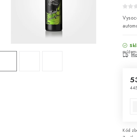
Vysoce
automo
Skl
Mo
5
445
Mě
Kód zbo