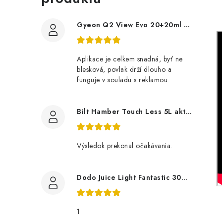
Gyeon Q2 View Evo 20+20ml nanopovlak na okna
Aplikace je celkem snadná, byť ne
blesková, povlak drží dlouho a
funguje v souladu s reklamou.
Bilt Hamber Touch Less 5L aktivní pěna
Výsledok prekonal očakávania.
Dodo Juice Light Fantastic 30ml měkký vosk
1