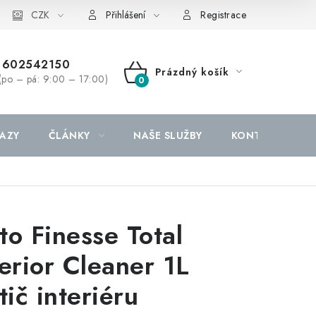
CZK
Přihlášení
Registrace
602542150
Prázdný košík
(po – pá: 9:00 – 17:00)
NÁKUPNÍ
KOŠÍK
AZY
ČLÁNKY
NAŠE SLUŽBY
KONTAKTY
to Finesse Total
terior Cleaner 1L
tič interiéru