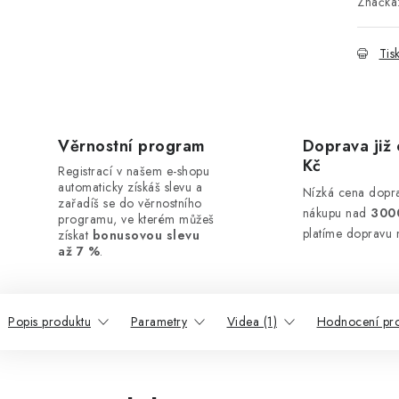
Značka
Tis
Věrnostní program
Doprava již 
Kč
Registrací v našem e-shopu
automaticky získáš slevu a
Nízká cena dopra
zařadíš se do věrnostního
nákupu nad
300
programu, ve kterém můžeš
platíme dopravu 
získat
bonusovou slevu
až 7 %
.
Popis produktu
Parametry
Videa (1)
Hodnocení pr