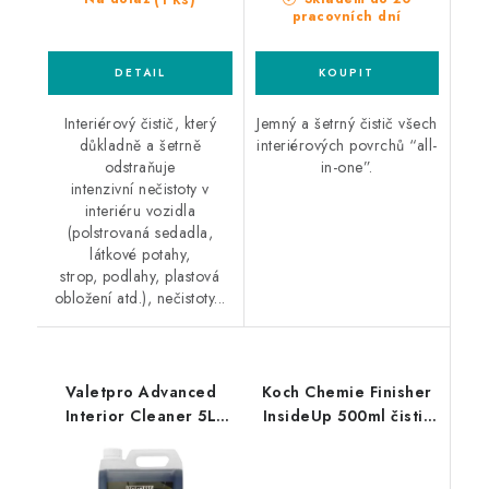
pracovních dní
Interiérový čistič, který
Jemný a šetrný čistič všech
důkladně a šetrně
interiérových povrchů “all-
odstraňuje
in-one”.
intenzivní nečistoty v
interiéru vozidla
(polstrovaná sedadla,
látkové potahy,
strop, podlahy, plastová
obložení atd.), nečistoty...
Valetpro Advanced
Koch Chemie Finisher
Interior Cleaner 5L
InsideUp 500ml čistič
čistič interiéru
interiéru