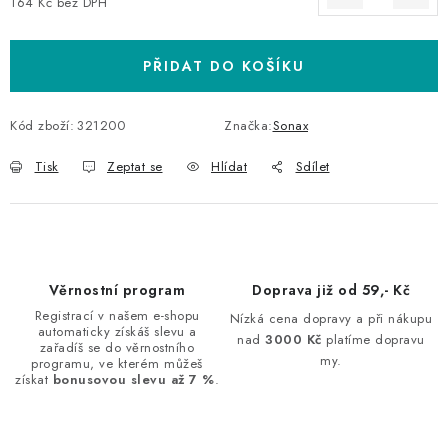
164 Kč bez DPH
Měrná cena:
PŘIDAT DO KOŠÍKU
Kód zboží:
321200
Značka:
Sonax
Tisk
Zeptat se
Hlídat
Sdílet
Věrnostní program
Doprava již od 59,- Kč
Registrací v našem e-shopu
Nízká cena dopravy a při nákupu
automaticky získáš slevu a
nad
3000 Kč
platíme dopravu
zařadíš se do věrnostního
my.
programu, ve kterém můžeš
získat
bonusovou slevu až 7 %
.