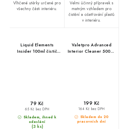
Vlhčené utěrky určené pro
Velmi účinný přípravek s
všechny části interiéru.
matným vzhledem pro
čistění a ošetřování plastů
v interiéru.
Liquid Elements
Valetpro Advanced
Insider 100ml čistič
Interior Cleaner 500ml
interiéru
čistič interiéru
199 Kč
79 Kč
164 Kč bez DPH
65 Kč bez DPH
Skladem do 20
Skladem, ihned k
pracovních dní
odeslání
(3 ks)