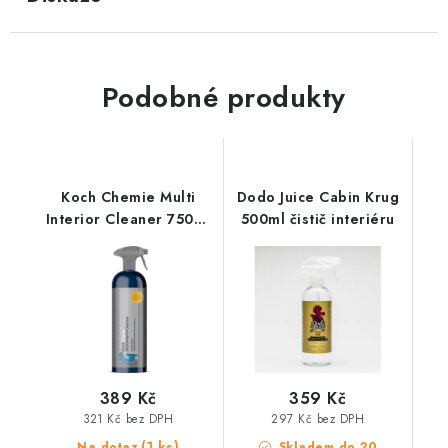
Podobné produkty
Koch Chemie Multi
Dodo Juice Cabin Krug
Interior Cleaner 750ml
500ml čistič interiéru
čistič interiéru
389 Kč
359 Kč
321 Kč bez DPH
297 Kč bez DPH
(1 ks)
Na dotaz
Skladem do 20