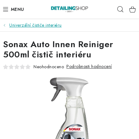
Přejít
Hleda
na
obsah
Univerzální čističe interiéru
AKCE
Sonax Auto Innen Reiniger
NOVINKY
500ml čistič interiéru
EXTERIÉR
Podrobnosti hodnocení
Neohodnoceno
INTERIÉR
PŘÍSLUŠENSTVÍ
DÁRKOVÉ SADY A POUKAZY
ČLÁNKY