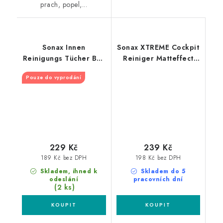
prach, popel,...
Sonax Innen
Sonax XTREME Cockpit
Reinigungs Tücher Box
Reiniger Matteffect
25ks čistící utěrky na
500ml čistič interiéru
Pouze do vyprodání
interiér
229 Kč
239 Kč
189 Kč bez DPH
198 Kč bez DPH
Skladem, ihned k
Skladem do 5
odeslání
pracovních dní
(2 ks)