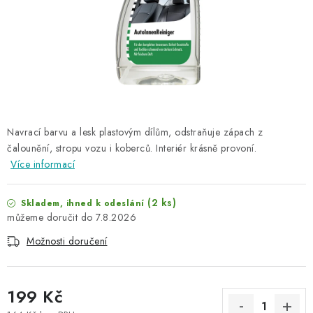
NAŠE SLUŽBY
KONTAKTY
PRODÁVANÉ ZNAČKY
BYDLENÍ
Navrací barvu a lesk plastovým dílům, odstraňuje zápach z
čalounění, stropu vozu i koberců. Interiér krásně provoní.
Věrnostní program
Všeobecné obchodní podmínky
Více informací
Podmínky ochrany osobních údajů
Mapa serveru
(2 ks)
Skladem, ihned k odeslání
7.8.2026
Možnosti doručení
199 Kč