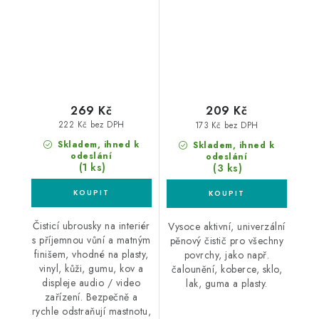
interiéru 25 ks
čistič
269 Kč
209 Kč
222 Kč bez DPH
173 Kč bez DPH
Skladem, ihned k
Skladem, ihned k
odeslání
odeslání
(1 ks)
(3 ks)
Čisticí ubrousky na interiér
Vysoce aktivní, univerzální
s příjemnou vůní a matným
pěnový čistič pro všechny
finišem, vhodné na plasty,
povrchy, jako např.
vinyl, kůži, gumu, kov a
čalounění, koberce, sklo,
displeje audio / video
lak, guma a plasty.
zařízení. Bezpečně a
rychle odstraňují mastnotu,