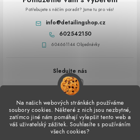
Potřebujete s něčím poradit? Jsme tu pro vás!
info
@
detailingshop.cz
602542150
604661144 Objednávky
Z
Na našich webových stránkách používáme
á
soubory cookies. Některé z nich jsou nezbytné,
Přijímáme online platby
p
zatímco jiné nám pomáhají vylepšit tento web a
váš uživatelský zážitek. Souhlasíte s používáním
a
Detailingclub
Dodo Juice
Gyeon Quartz
ValetPRO
všech cookies?
t
Microfiber Madness