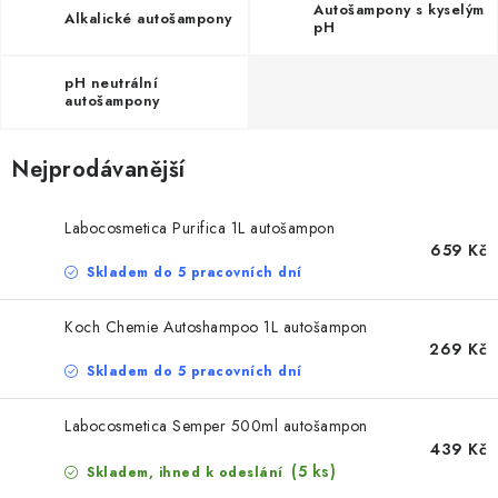
NAŠE SLUŽBY
Autošampony s kyselým
Alkalické autošampony
pH
KONTAKTY
pH neutrální
autošampony
PRODÁVANÉ ZNAČKY
Nejprodávanější
BYDLENÍ
Labocosmetica Purifica 1L autošampon
Věrnostní program
Všeobecné obchodní podmínky
659 Kč
Podmínky ochrany osobních údajů
Mapa serveru
Skladem do 5 pracovních dní
Koch Chemie Autoshampoo 1L autošampon
269 Kč
Skladem do 5 pracovních dní
Labocosmetica Semper 500ml autošampon
439 Kč
(5 ks)
Skladem, ihned k odeslání