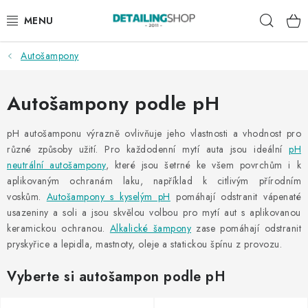
Přejít
Hleda
na
obsah
Autošampony
AKCE
NOVINKY
Autošampony podle pH
EXTERIÉR
pH autošamponu výrazně ovlivňuje jeho vlastnosti a vhodnost pro
různé způsoby užití. Pro každodenní mytí auta jsou ideální
pH
neutrální autošampony
, které jsou šetrné ke všem povrchům i k
INTERIÉR
aplikovaným ochranám laku, například k citlivým přírodním
voskům.
Autošampony s kyselým pH
pomáhají odstranit vápenaté
PŘÍSLUŠENSTVÍ
usazeniny a soli a jsou skvělou volbou pro mytí aut s aplikovanou
keramickou ochranou.
Alkalické šampony
zase pomáhají odstranit
DÁRKOVÉ SADY A POUKAZY
pryskyřice a lepidla, mastnoty, oleje a statickou špínu z provozu.
ČLÁNKY
Vyberte si autošampon podle pH