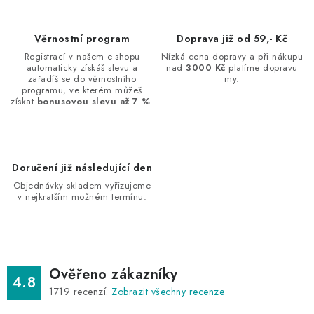
k
p
o
r
Věrnostní program
Doprava již od 59,- Kč
v
v
Registrací v našem e-shopu
Nízká cena dopravy a při nákupu
á
k
automaticky získáš slevu a
nad
3000 Kč
platíme dopravu
n
zařadíš se do věrnostního
my.
y
programu, ve kterém můžeš
í
v
získat
bonusovou slevu až 7 %
.
ý
p
i
Doručení již následující den
s
Objednávky skladem vyřizujeme
u
v nejkratším možném termínu.
Ověřeno zákazníky
4.8
1719
recenzí.
Zobrazit všechny recenze