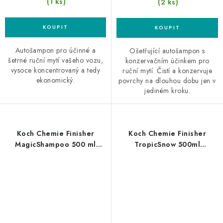
(1 ks)
(2 ks)
Autošampon pro účinné a
Ošetřující autošampon s
šetrné ruční mytí vašeho vozu,
konzervačním účinkem pro
vysoce koncentrovaný a tedy
ruční mytí. Čistí a konzervuje
ekonomický.
povrchy na dlouhou dobu jen v
jediném kroku.
Koch Chemie Finisher
Koch Chemie Finisher
MagicShampoo 500 ml
TropicSnow 500ml
autošampon s voskem
autošampon