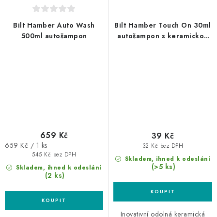
Bilt Hamber Auto Wash
Bilt Hamber Touch On 30ml
500ml autošampon
autošampon s keramickou
ochranou
659 Kč
39 Kč
Měrná
659 Kč / 1 ks
32 Kč bez DPH
cena:
545 Kč bez DPH
Skladem, ihned k odeslání
(>5 ks)
Skladem, ihned k odeslání
(2 ks)
Inovativní odolná keramická