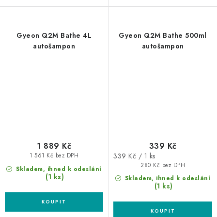
Gyeon Q2M Bathe 4L
Gyeon Q2M Bathe 500ml
autošampon
autošampon
1 889 Kč
339 Kč
Měrná
339 Kč / 1 ks
1 561 Kč bez DPH
cena:
280 Kč bez DPH
Skladem, ihned k odeslání
(1 ks)
Skladem, ihned k odeslání
(1 ks)