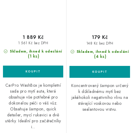
1 889 Kč
179 Kč
1 561 Kč bez DPH
148 Kč bez DPH
Skladem, ihned k odeslání
Skladem, ihned k odeslání
(1 ks)
(4 ks)
CarPro WashBox je kompletní
Koncentrovaný šampon určený
sada pro mytí auta, která
k důkladnému mytí bez
obsahuje vše potřebné pro
jakéhokoli negativního vlivu na
dokonalou péči o váš vůz.
stávající voskovou nebo
Obsahuje šampon, quick
sealantovou vrstvu.
detailer, mycí rukavici a dvě
utěrky. Ideální pro začátečníky
i...