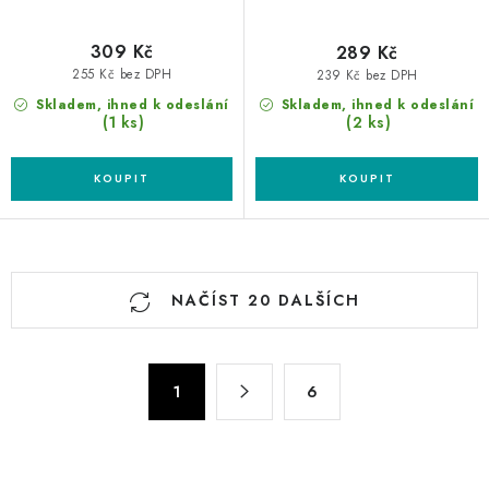
309 Kč
289 Kč
255 Kč bez DPH
239 Kč bez DPH
Skladem, ihned k odeslání
Skladem, ihned k odeslání
(1 ks)
(2 ks)
O
NAČÍST 20 DALŠÍCH
v
l
á
S
d
1
6
t
a
r
c
á
n
í