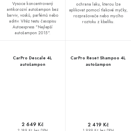
Vysoce koncentrovaný
ochrana laku, kterou lze
antikorozní autošampon bez
aplikovat pomocí tlakové myčky,
barviv, vosků, parfémů nebo
rozprašovače nebo mycího
aditiv. Vítěz testu časopisu
roztoku z kbelíku.
Autoexpress "Nejlepší
autošampon 2015".
CarPro Descale 4L
CarPro Reset Shampoo 4L
autošampon
autošampon
2 649 Kč
2 419 Kč
2 189 Kč bez DPH
1 999 Kč bez DPH