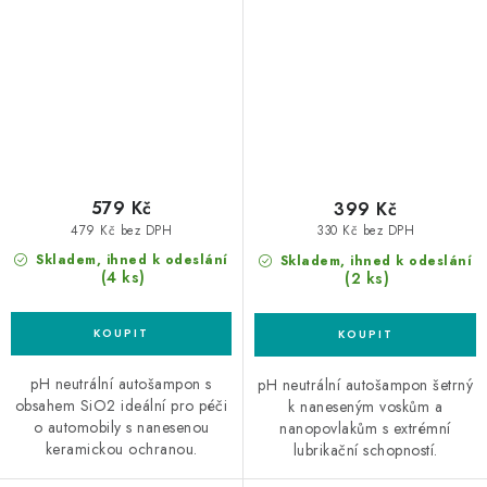
autošampon
500ml autošampon
579 Kč
399 Kč
479 Kč bez DPH
330 Kč bez DPH
Skladem, ihned k odeslání
Skladem, ihned k odeslání
(4 ks)
(2 ks)
pH neutrální autošampon s
pH neutrální autošampon šetrný
obsahem SiO2 ideální pro péči
k naneseným voskům a
o automobily s nanesenou
nanopovlakům s extrémní
keramickou ochranou.
lubrikační schopností.