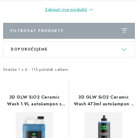
Zobrazit více produktů
FILTROVAT PRODUKTY
V
Ř
DOPORUČUJEME
ý
a
p
z
i
e
Stránka
1
z
6
-
115
položek celkem
s
n
p
í
r
p
3D GLW SiO2 Ceramic
3D GLW SiO2 Ceramic
o
r
Wash 1.9L autošampon s
Wash 473ml autošampon s
keramikou
keramikou
d
o
u
d
k
u