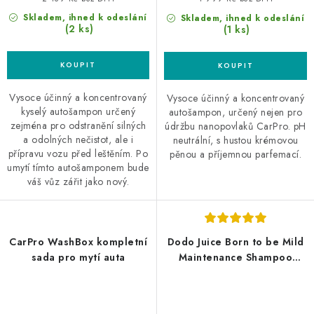
Skladem, ihned k odeslání
Skladem, ihned k odeslání
(2 ks)
(1 ks)
Vysoce účinný a koncentrovaný
Vysoce účinný a koncentrovaný
kyselý autošampon určený
autošampon, určený nejen pro
zejména pro odstranění silných
údržbu nanopovlaků CarPro. pH
a odolných nečistot, ale i
neutrální, s hustou krémovou
přípravu vozu před leštěním. Po
pěnou a příjemnou parfemací.
umytí tímto autošamponem bude
váš vůz zářit jako nový.
CarPro WashBox kompletní
Dodo Juice Born to be Mild
sada pro mytí auta
Maintenance Shampoo
100ml autošampon