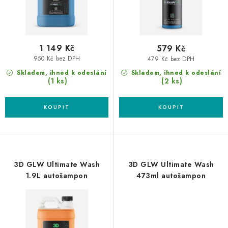
t
k
ů
t
ů
1 149 Kč
579 Kč
950 Kč bez DPH
479 Kč bez DPH
Skladem, ihned k odeslání
Skladem, ihned k odeslání
(1 ks)
(2 ks)
3D GLW Ultimate Wash
3D GLW Ultimate Wash
1.9L autošampon
473ml autošampon