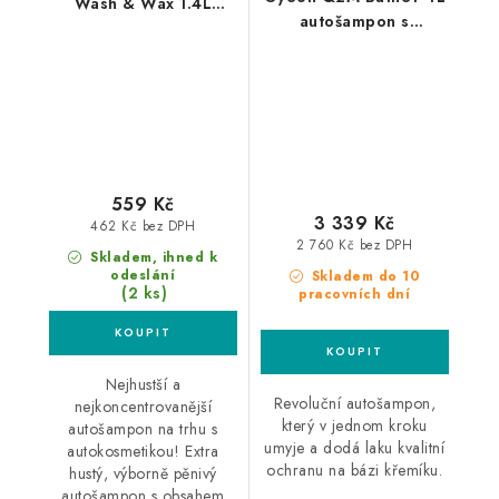
Wash & Wax 1.4L
autošampon s
autošampon s voskem
křemičitým sealantem
559 Kč
3 339 Kč
462 Kč bez DPH
2 760 Kč bez DPH
Skladem, ihned k
odeslání
Skladem do 10
(2 ks)
pracovních dní
Nejhustší a
Revoluční autošampon,
nejkoncentrovanější
který v jednom kroku
autošampon na trhu s
umyje a dodá laku kvalitní
autokosmetikou! Extra
ochranu na bázi křemíku.
hustý, výborně pěnivý
autošampon s obsahem