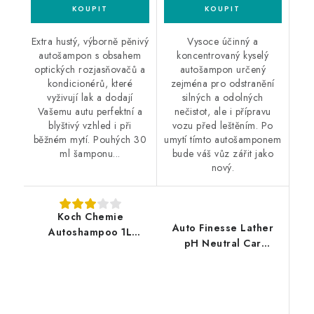
Extra hustý, výborně pěnivý
Vysoce účinný a
autošampon s obsahem
koncentrovaný kyselý
optických rozjasňovačů a
autošampon určený
kondicionérů, které
zejména pro odstranění
vyživují lak a dodají
silných a odolných
Vašemu autu perfektní a
nečistot, ale i přípravu
blyštivý vzhled i při
vozu před leštěním. Po
běžném mytí. Pouhých 30
umytí tímto autošamponem
ml šamponu...
bude váš vůz zářit jako
nový.
Koch Chemie
Auto Finesse Lather
Autoshampoo 1L
pH Neutral Car
autošampon
Shampoo 5L
autošampon