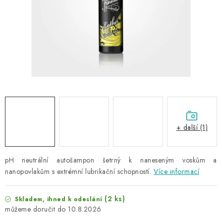
NAŠE SLUŽBY
KONTAKTY
PRODÁVANÉ ZNAČKY
BYDLENÍ
Věrnostní program
Všeobecné obchodní podmínky
Podmínky ochrany osobních údajů
Mapa serveru
+ další (1)
pH neutrální autošampon šetrný k naneseným voskům a
nanopovlakům s extrémní lubrikační schopností.
Více informací
(2 ks)
Skladem, ihned k odeslání
10.8.2026