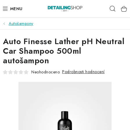
Přejít
Hleda
na
obsah
Autošampony
AKCE
Auto Finesse Lather pH Neutral
NOVINKY
Car Shampoo 500ml
EXTERIÉR
autošampon
INTERIÉR
Podrobnosti hodnocení
Neohodnoceno
PŘÍSLUŠENSTVÍ
DÁRKOVÉ SADY A POUKAZY
ČLÁNKY