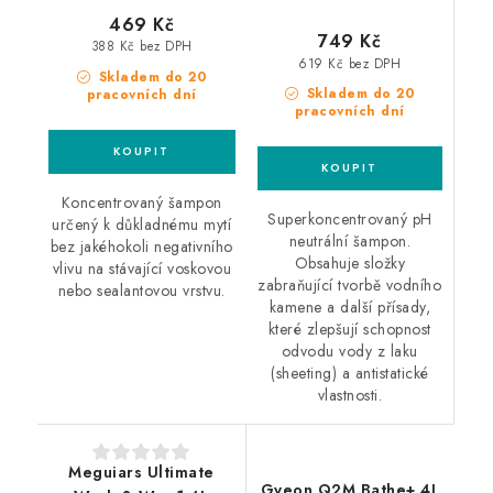
469 Kč
749 Kč
388 Kč bez DPH
619 Kč bez DPH
Skladem do 20
Skladem do 20
pracovních dní
pracovních dní
Koncentrovaný šampon
Superkoncentrovaný pH
určený k důkladnému mytí
neutrální šampon.
bez jakéhokoli negativního
Obsahuje složky
vlivu na stávající voskovou
zabraňující tvorbě vodního
nebo sealantovou vrstvu.
kamene a další přísady,
které zlepšují schopnost
odvodu vody z laku
(sheeting) a antistatické
vlastnosti.
Meguiars Ultimate
Gyeon Q2M Bathe+ 4L