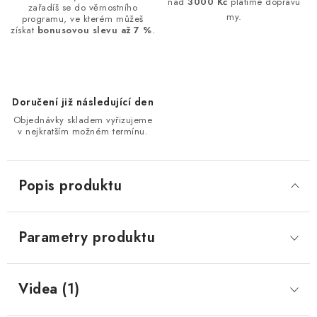
nad
3000 Kč
platíme dopravu
zařadíš se do věrnostního
my.
programu, ve kterém můžeš
získat
bonusovou slevu až 7 %
.
Doručení již následující den
Objednávky skladem vyřizujeme
v nejkratším možném termínu.
Popis produktu
Parametry produktu
Videa (1)