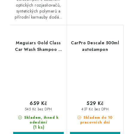
optických rozjasňovačů,
syntetických polymerů a
přírodní karnauby dodá...
Meguiars Gold Class
CarPro Descale 500ml
Car Wash Shampoo &
autošampon
Conditioner 1.89L
autošampon s
kondicionérem
659 Kč
529 Kč
545 Kč bez DPH
437 Kč bez DPH
Skladem, ihned k
Skladem do 10
odeslání
pracovních dní
(1 ks)