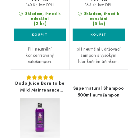
140 Kč bez DPH
363 Kč bez DPH
Skladem, ihned k
Skladem, ihned k
odeslání
odeslání
(3 ks)
(5 ks)
PH neutrální
pH neutrální udržovací
koncentrovaný
šampon s vysokým
autošampon.
lubrikačním účinkem.
Dodo Juice Born to be
Supernatural Shampoo
Mild Maintenance
500ml autošampon
Shampoo 500ml
autošampon