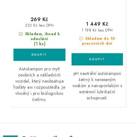
269 Kč
1 449 Kč
222 Kč bez DPH
1 198 Kč bez DPH
Skladem, ihned k
Skladem do 10
odeslání
(1 ks)
pracovních dní
Autošampon pro mytí
pH neutrální autošampon
osobních a nákladních
šetrný k naneseným
vozidel, který neobsahuje
voskům a nanopovlakům s
fosfáty ani rozpouštědla. Je
extrémní lubrikační
vhodný i pro biologickou
schopností.
čistírnu.