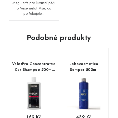
Meguiar's pro luxusní péči
o Vaše auto! Vše, co
potřebujete...
Podobné produkty
ValetPro Concentrated
Labocosmetica
Car Shampoo 500ml
Semper 500ml
autošampon
autošampon
169 Kč
439 Kč