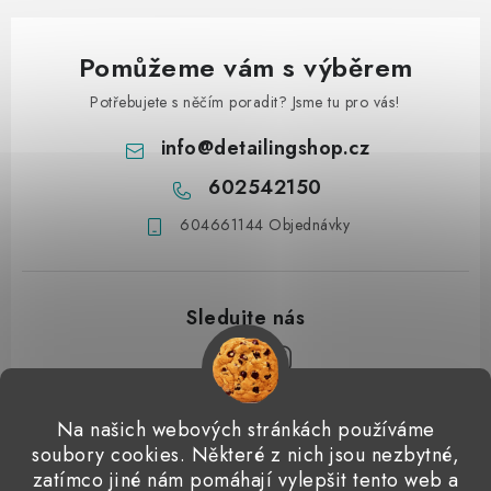
Pomůžeme vám s výběrem
Potřebujete s něčím poradit? Jsme tu pro vás!
info
@
detailingshop.cz
602542150
604661144 Objednávky
Z
Na našich webových stránkách používáme
á
soubory cookies. Některé z nich jsou nezbytné,
Přijímáme online platby
p
zatímco jiné nám pomáhají vylepšit tento web a