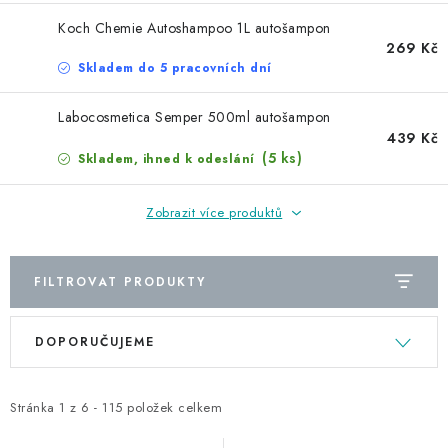
Koch Chemie Autoshampoo 1L autošampon
269 Kč
Skladem do 5 pracovních dní
Labocosmetica Semper 500ml autošampon
439 Kč
(5 ks)
Skladem, ihned k odeslání
Zobrazit více produktů
FILTROVAT PRODUKTY
V
Ř
DOPORUČUJEME
ý
a
p
z
i
e
Stránka
1
z
6
-
115
položek celkem
s
n