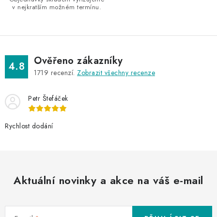
u
v nejkratším možném termínu.
Ověřeno zákazníky
4.8
1719
recenzí.
Zobrazit všechny recenze
Petr Štefáček
Rychlost dodání
Aktuální novinky a akce na váš e-mail