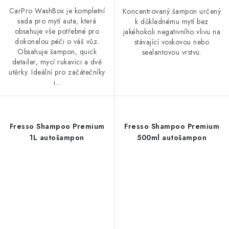
CarPro WashBox je kompletní
Koncentrovaný šampon určený
sada pro mytí auta, která
k důkladnému mytí bez
obsahuje vše potřebné pro
jakéhokoli negativního vlivu na
dokonalou péči o váš vůz.
stávající voskovou nebo
Obsahuje šampon, quick
sealantovou vrstvu.
detailer, mycí rukavici a dvě
utěrky. Ideální pro začátečníky
i...
Fresso Shampoo Premium
Fresso Shampoo Premium
1L autošampon
500ml autošampon