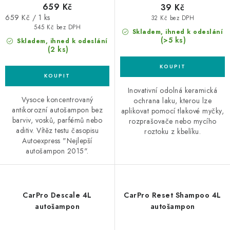
659 Kč
39 Kč
Měrná
659 Kč / 1 ks
32 Kč bez DPH
cena:
545 Kč bez DPH
Skladem, ihned k odeslání
(>5 ks)
Skladem, ihned k odeslání
(2 ks)
Inovativní odolná keramická
Vysoce koncentrovaný
ochrana laku, kterou lze
antikorozní autošampon bez
aplikovat pomocí tlakové myčky,
barviv, vosků, parfémů nebo
rozprašovače nebo mycího
aditiv. Vítěz testu časopisu
roztoku z kbelíku.
Autoexpress "Nejlepší
autošampon 2015".
CarPro Descale 4L
CarPro Reset Shampoo 4L
autošampon
autošampon