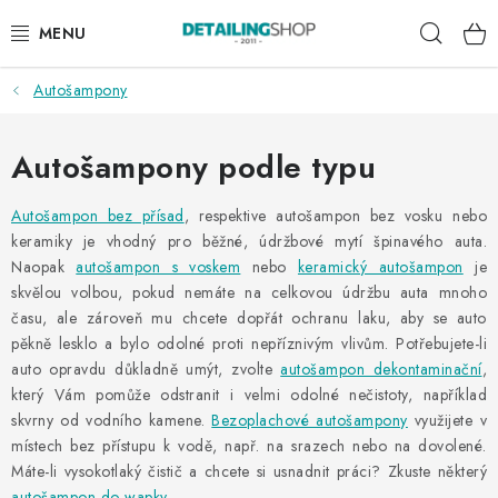
Přejít
Hleda
na
obsah
Autošampony
AKCE
NOVINKY
Autošampony podle typu
EXTERIÉR
Autošampon bez přísad
, respektive autošampon bez vosku nebo
keramiky je vhodný pro běžné, údržbové mytí špinavého auta.
Naopak
autošampon s voskem
nebo
keramický autošampon
je
INTERIÉR
skvělou volbou, pokud nemáte na celkovou údržbu auta mnoho
času, ale zároveň mu chcete dopřát ochranu laku, aby se auto
PŘÍSLUŠENSTVÍ
pěkně lesklo a bylo odolné proti nepříznivým vlivům. Potřebujete-li
auto opravdu důkladně umýt, zvolte
autošampon dekontaminační
,
DÁRKOVÉ SADY A POUKAZY
který Vám pomůže odstranit i velmi odolné nečistoty, například
skvrny od vodního kamene.
Bezoplachové autošampony
využijete v
ČLÁNKY
místech bez přístupu k vodě, např. na srazech nebo na dovolené.
Máte-li vysokotlaký čistič a chcete si usnadnit práci? Zkuste některý
autošampon do wapky
.