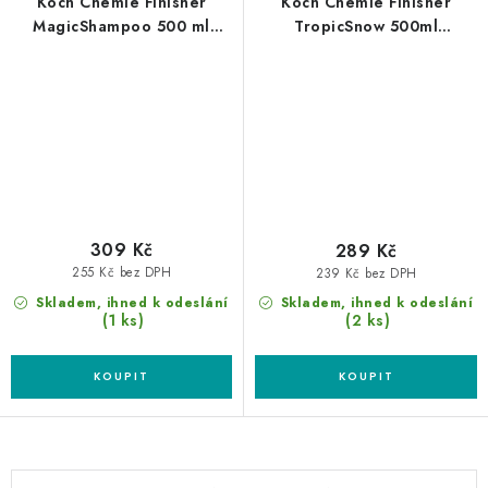
Koch Chemie Finisher
Koch Chemie Finisher
MagicShampoo 500 ml
TropicSnow 500ml
autošampon s voskem
autošampon
309 Kč
289 Kč
255 Kč bez DPH
239 Kč bez DPH
Skladem, ihned k odeslání
Skladem, ihned k odeslání
(1 ks)
(2 ks)
O