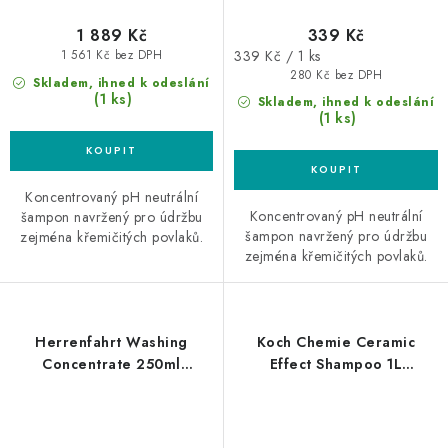
1 889 Kč
339 Kč
Měrná
339 Kč / 1 ks
1 561 Kč bez DPH
cena:
280 Kč bez DPH
Skladem, ihned k odeslání
(1 ks)
Skladem, ihned k odeslání
(1 ks)
Koncentrovaný pH neutrální
Koncentrovaný pH neutrální
šampon navržený pro údržbu
šampon navržený pro údržbu
zejména křemičitých povlaků.
zejména křemičitých povlaků.
Herrenfahrt Washing
Koch Chemie Ceramic
Concentrate 250ml
Effect Shampoo 1L
autošampon
autošampon s keramikou