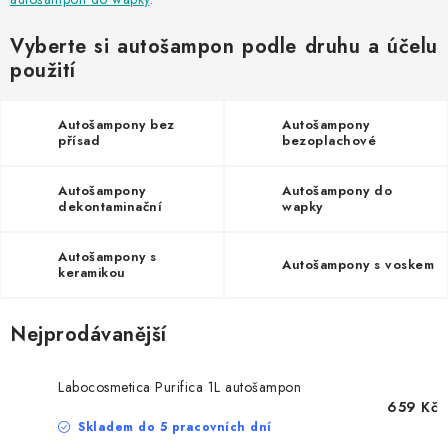
NAŠE SLUŽBY
Vyberte si autošampon podle druhu a účelu
KONTAKTY
použití
PRODÁVANÉ ZNAČKY
Autošampony bez
Autošampony
přísad
bezoplachové
BYDLENÍ
Autošampony
Autošampony do
dekontaminační
wapky
Věrnostní program
Všeobecné obchodní podmínky
Podmínky ochrany osobních údajů
Mapa serveru
Autošampony s
Autošampony s voskem
keramikou
Nejprodávanější
Labocosmetica Purifica 1L autošampon
659 Kč
Skladem do 5 pracovních dní