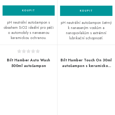
pH neutrální autošampon s
pH neutrální autošampon šetrný
obsahem SiO2 ideální pro péči
k naneseným voskům a
o automobily s nanesenou
nanopovlakům s extrémní
keramickou ochranou.
lubrikační schopností.
Bilt Hamber Auto Wash
Bilt Hamber Touch On 30ml
500ml autošampon
autošampon s keramickou
ochranou