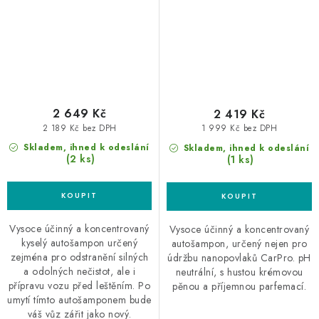
2 649 Kč
2 419 Kč
2 189 Kč bez DPH
1 999 Kč bez DPH
Skladem, ihned k odeslání
Skladem, ihned k odeslání
(2 ks)
(1 ks)
Vysoce účinný a koncentrovaný
Vysoce účinný a koncentrovaný
kyselý autošampon určený
autošampon, určený nejen pro
zejména pro odstranění silných
údržbu nanopovlaků CarPro. pH
a odolných nečistot, ale i
neutrální, s hustou krémovou
přípravu vozu před leštěním. Po
pěnou a příjemnou parfemací.
umytí tímto autošamponem bude
váš vůz zářit jako nový.