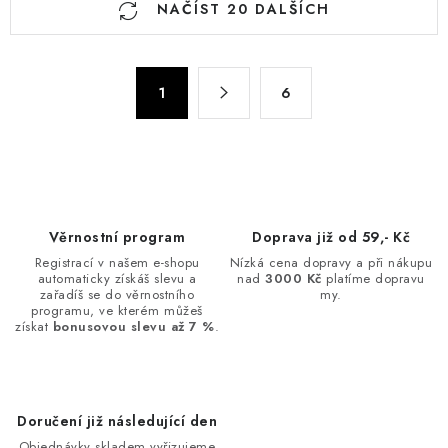
NAČÍST 20 DALŠÍCH
v
l
á
S
d
1
6
t
a
r
c
á
n
í
k
p
o
r
Věrnostní program
Doprava již od 59,- Kč
v
v
Registrací v našem e-shopu
Nízká cena dopravy a při nákupu
á
k
automaticky získáš slevu a
nad
3000 Kč
platíme dopravu
n
zařadíš se do věrnostního
my.
y
programu, ve kterém můžeš
í
v
získat
bonusovou slevu až 7 %
.
ý
p
i
Doručení již následující den
s
Objednávky skladem vyřizujeme