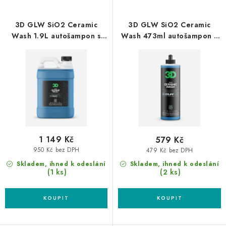
p
í
r
p
3D GLW SiO2 Ceramic
3D GLW SiO2 Ceramic
o
r
Wash 1.9L autošampon s
Wash 473ml autošampon s
keramikou
keramikou
d
o
u
d
k
u
t
k
ů
t
ů
1 149 Kč
579 Kč
950 Kč bez DPH
479 Kč bez DPH
Skladem, ihned k odeslání
Skladem, ihned k odeslání
(1 ks)
(2 ks)