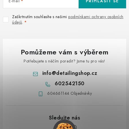
E-mail
PŘIHLÁSIT SE
Zaškrtnutím souhlasíte s našimi
podmínkami ochrany osobních
údajů
.
Pomůžeme vám s výběrem
Potřebujete s něčím poradit? Jsme tu pro vás!
info
@
detailingshop.cz
602542150
604661144 Objednávky