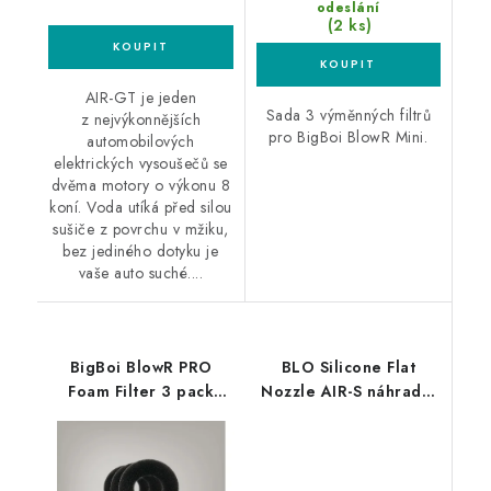
odeslání
(2 ks)
AIR-GT je jeden
Sada 3 výměnných filtrů
z nejvýkonnějších
pro BigBoi BlowR Mini.
automobilových
elektrických vysoušečů se
dvěma motory o výkonu 8
koní. Voda utíká před silou
sušiče z povrchu v mžiku,
bez jediného dotyku je
vaše auto suché....
BigBoi BlowR PRO
BLO Silicone Flat
Foam Filter 3 pack
Nozzle AIR-S náhradní
sada 3 náhradních
hubice
filtrů pro BlowR PRO