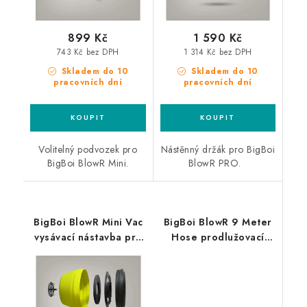
899 Kč
1 590 Kč
743 Kč bez DPH
1 314 Kč bez DPH
Skladem do 10
Skladem do 10
pracovních dní
pracovních dní
Volitelný podvozek pro
Nástěnný držák pro BigBoi
BigBoi BlowR Mini.
BlowR PRO.
BigBoi BlowR Mini Vac
BigBoi BlowR 9 Meter
vysávací nástavba pro
Hose prodlužovací
BlowR Mini
hadice pro BlowR MINI,
MINI+ ,PRO & PRO+