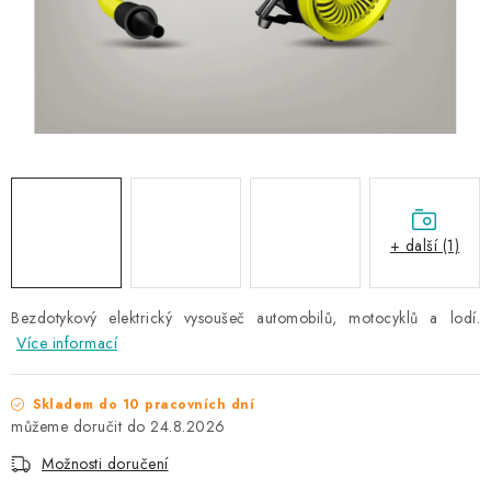
NAŠE SLUŽBY
KONTAKTY
PRODÁVANÉ ZNAČKY
BYDLENÍ
Věrnostní program
Všeobecné obchodní podmínky
+ další (1)
Podmínky ochrany osobních údajů
Mapa serveru
Bezdotykový elektrický vysoušeč automobilů, motocyklů a lodí.
Více informací
Skladem do 10 pracovních dní
24.8.2026
Možnosti doručení