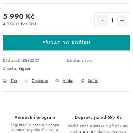
5 990 Kč
4 950 Kč bez DPH
Měrná cena:
PŘIDAT DO KOŠÍKU
Kód zboží:
BB32207
Záruka
:
2 roky
Značka:
Bigboi
Tisk
Zeptat se
Hlídat
Sdílet
Věrnostní program
Doprava již od 59,- Kč
Registrací v našem e-shopu
Nízká cena dopravy a při nákupu
automaticky získáš slevu a
nad
3000 Kč
platíme dopravu