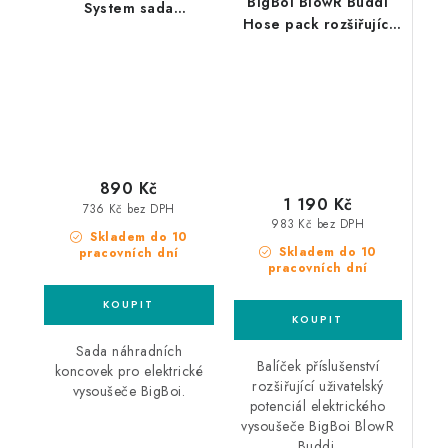
BigBoi BlowR Buddi
System sada
Hose pack rozšiřující
náhradních koncovek
sada pro Buddi
890 Kč
1 190 Kč
736 Kč bez DPH
983 Kč bez DPH
Skladem do 10
Skladem do 10
pracovních dní
pracovních dní
Sada náhradních
Balíček příslušenství
koncovek pro elektrické
rozšiřující uživatelský
vysoušeče BigBoi.
potenciál elektrického
vysoušeče BigBoi BlowR
Buddi.