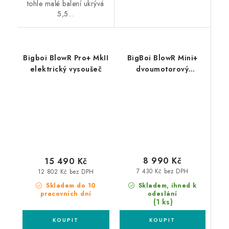
tohle malé balení ukrývá
5,5...
Bigboi BlowR Pro+ MkII
BigBoi BlowR Mini+
elektrický vysoušeč
dvoumotorový
elektrický vysoušeč
8 990 Kč
15 490 Kč
7 430 Kč bez DPH
12 802 Kč bez DPH
Skladem, ihned k
Skladem do 10
odeslání
pracovních dní
(1 ks)