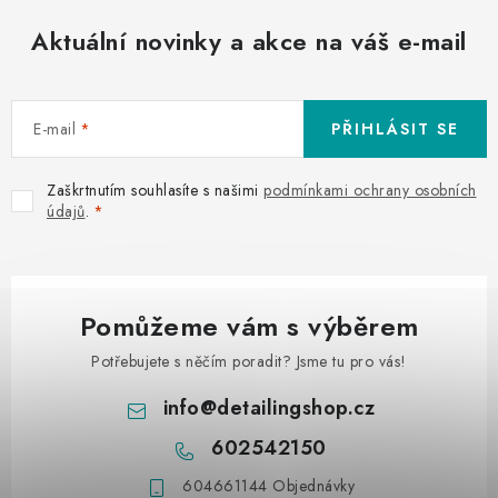
Aktuální novinky a akce na váš e-mail
E-mail
PŘIHLÁSIT SE
Zaškrtnutím souhlasíte s našimi
podmínkami ochrany osobních
údajů
.
Pomůžeme vám s výběrem
Potřebujete s něčím poradit? Jsme tu pro vás!
info
@
detailingshop.cz
602542150
604661144 Objednávky