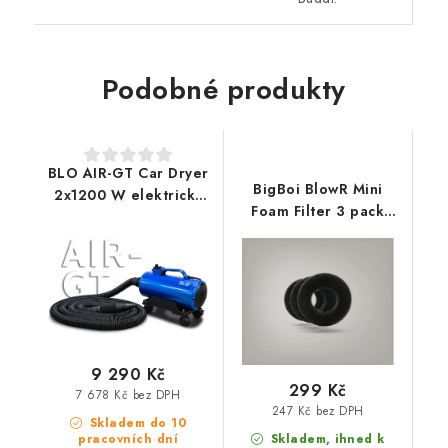
Podobné produkty
BLO AIR-GT Car Dryer
BigBoi BlowR Mini
2x1200 W elektrický
Foam Filter 3 pack
vysoušeč
sada 3 náhradních
filtrů pro BlowR Mini
9 290 Kč
299 Kč
7 678 Kč bez DPH
247 Kč bez DPH
Skladem do 10
pracovních dní
Skladem, ihned k