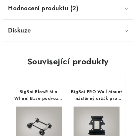
Hodnocení produktu (2)
Diskuze
Související produkty
BigBoi BlowR Mini
BigBoi PRO Wall Mount
Wheel Base podvozek
nástěnný držák pro
pro BlowR Mini
BlowR PRO a PRO+