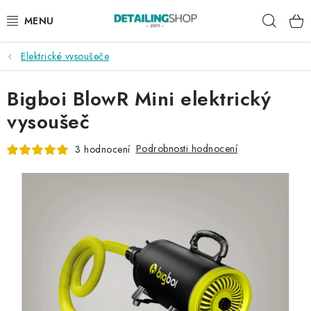
Přejít
Hleda
na
obsah
Elektrické vysoušeče
AKCE
Bigboi BlowR Mini elektrický
NOVINKY
vysoušeč
EXTERIÉR
Podrobnosti hodnocení
3 hodnocení
INTERIÉR
PŘÍSLUŠENSTVÍ
DÁRKOVÉ SADY A POUKAZY
ČLÁNKY