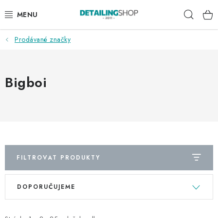
Přejít
Hleda
na
obsah
Prodávané značky
AKCE
NOVINKY
Bigboi
EXTERIÉR
INTERIÉR
PŘÍSLUŠENSTVÍ
FILTROVAT PRODUKTY
DÁRKOVÉ SADY A POUKAZY
V
Ř
DOPORUČUJEME
ý
a
ČLÁNKY
p
z