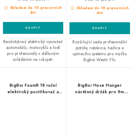
Skladem do 10 pracovních
Skladem do 10 pracovních
dní
dní
Bezdotykový elektrický vysoušeč
Rozšiřující sada profesionální
automobilů, motocyklů a lodí
pistole, nástavce, hadice a
pro profesionály s dálkovým
upínacího systému pro myčku
ovládáním na rukojeti.
Bigboi Washr Flo.
BigBoi FoamR 18 ruční
BigBoi Hose Hanger
elektrický postřikovač a
nástěnný držák pro 9m
napěnovač
hadici