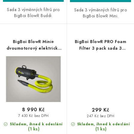
Sada 3 výměnných filtrů pro
Sada 3 výměnných filtrů pro
BigBoi BlowR Buddi.
BigBoi BlowR Mini.
BigBoi BlowR Mini+
BigBoi BlowR PRO Foam
dvoumotorový elektrický
Filter 3 pack sada 3
vysoušeč
náhradních filtrů pro BlowR
PRO
8 990 Kč
299 Kč
7 430 Kč bez DPH
247 Kč bez DPH
Skladem, ihned k odeslání
Skladem, ihned k odeslání
(1 ks)
(1 ks)