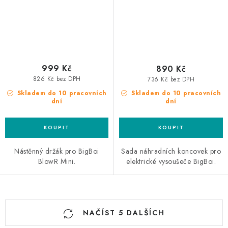
999 Kč
890 Kč
826 Kč bez DPH
736 Kč bez DPH
Skladem do 10 pracovních
Skladem do 10 pracovních
dní
dní
Nástěnný držák pro BigBoi
Sada náhradních koncovek pro
BlowR Mini.
elektrické vysoušeče BigBoi.
O
NAČÍST 5 DALŠÍCH
v