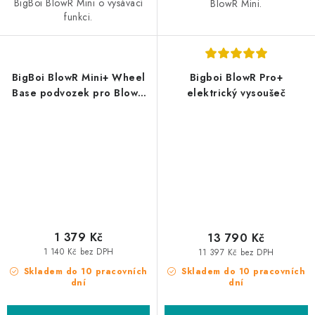
BigBoi BlowR Mini o vysávací
BlowR Mini.
funkci.
BigBoi BlowR Mini+ Wheel
Bigboi BlowR Pro+
Base podvozek pro BlowR
elektrický vysoušeč
Mini+
1 379 Kč
13 790 Kč
1 140 Kč bez DPH
11 397 Kč bez DPH
Skladem do 10 pracovních
Skladem do 10 pracovních
dní
dní