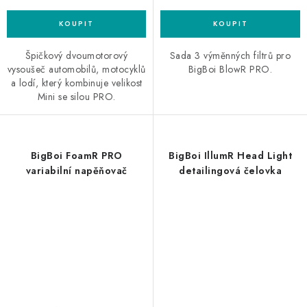
Špičkový dvoumotorový
Sada 3 výměnných filtrů pro
vysoušeč automobilů, motocyklů
BigBoi BlowR PRO.
a lodí, který kombinuje velikost
Mini se silou PRO.
BigBoi FoamR PRO
BigBoi IllumR Head Light
variabilní napěňovač
detailingová čelovka