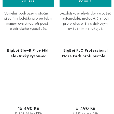
Volitelný podvozek s otočnými
Bezdotykový elektrický vysoušeč
předními kolečky pro perfektní
automobilů, motocyklů a lodí
manévrovatelnost při použití
pro profesionály s dálkovým
elektrického vysoušeče.
ovládáním na rukojeti.
Bigboi BlowR Pro+ MkII
BigBoi FLO Professional
elektrický vysoušeč
Hose Pack profi pistole k
myčce Washr Flo
15 490 Kč
5 490 Kč
12 802 Kč bez DPH
4 537 Kč bez DPH