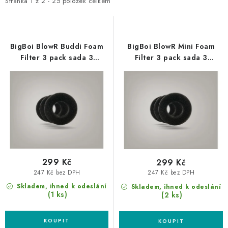
i
e
NAŠE SLUŽBY
Stránka
1
z
2
-
25
položek celkem
s
n
KONTAKTY
p
í
r
p
BigBoi BlowR Buddi Foam
BigBoi BlowR Mini Foam
PRODÁVANÉ ZNAČKY
o
r
Filter 3 pack sada 3
Filter 3 pack sada 3
náhradních filtrů pro BlowR
náhradních filtrů pro BlowR
d
o
Buddi
Mini
BYDLENÍ
u
d
k
u
Věrnostní program
Všeobecné obchodní podmínky
t
k
Podmínky ochrany osobních údajů
Mapa serveru
ů
t
ů
299 Kč
299 Kč
247 Kč bez DPH
247 Kč bez DPH
Skladem, ihned k odeslání
Skladem, ihned k odeslání
(1 ks)
(2 ks)