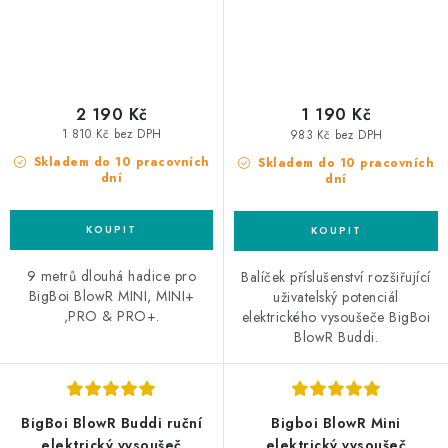
2 190 Kč
1 190 Kč
1 810 Kč bez DPH
983 Kč bez DPH
Skladem do 10 pracovních
Skladem do 10 pracovních
dní
dní
9 metrů dlouhá hadice pro
Balíček příslušenství rozšiřující
BigBoi BlowR MINI, MINI+
uživatelský potenciál
,PRO & PRO+.
elektrického vysoušeče BigBoi
BlowR Buddi.
BigBoi BlowR Buddi ruční
Bigboi BlowR Mini
elektrický vysoušeč
elektrický vysoušeč