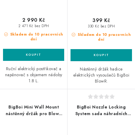
2 990 Kč
399 Kč
2 471 Kč bez DPH
330 Kč bez DPH
Skladem do 10 pracovních
Skladem do 10 pracovních
dní
dní
Ruční elektrický postřikovač a
Nástěnný držák hadice
napěnovač s objemem nádoby
elektrických vysoušečů BigBoi
1.8 L.
BlowR.
BigBoi Mini Wall Mount
BigBoi Nozzle Locking
nástěnný držák pro BlowR
System sada náhradních
Mini
koncovek