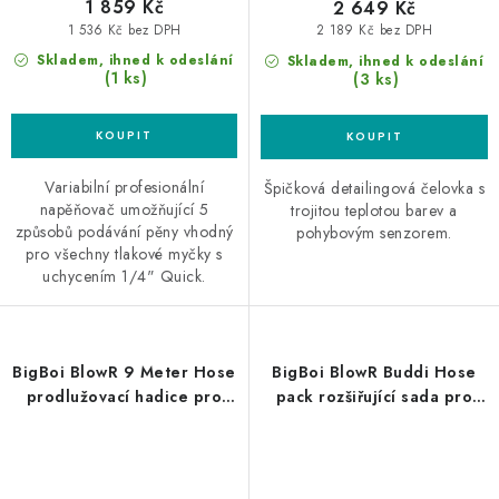
1 859 Kč
2 649 Kč
1 536 Kč bez DPH
2 189 Kč bez DPH
Skladem, ihned k odeslání
Skladem, ihned k odeslání
(1 ks)
(3 ks)
Variabilní profesionální
Špičková detailingová čelovka s
napěňovač umožňující 5
trojitou teplotou barev a
způsobů podávání pěny vhodný
pohybovým senzorem.
pro všechny tlakové myčky s
uchycením 1/4" Quick.
BigBoi BlowR 9 Meter Hose
BigBoi BlowR Buddi Hose
prodlužovací hadice pro
pack rozšiřující sada pro
BlowR MINI, MINI+ ,PRO &
Buddi
PRO+