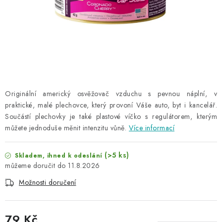
NAŠE SLUŽBY
KONTAKTY
PRODÁVANÉ ZNAČKY
BYDLENÍ
Originální americký osvěžovač vzduchu s pevnou náplní, v
praktické, malé plechovce, který provoní Váše auto, byt i kancelář.
Věrnostní program
Všeobecné obchodní podmínky
Součástí plechovky je také plastové víčko s regulátorem, kterým
Podmínky ochrany osobních údajů
Mapa serveru
můžete jednoduše měnit intenzitu vůně.
Více informací
(>5 ks)
Skladem, ihned k odeslání
11.8.2026
Možnosti doručení
79 Kč