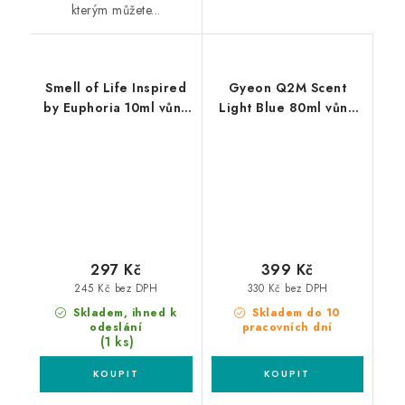
kterým můžete...
Smell of Life Inspired
Gyeon Q2M Scent
by Euphoria 10ml vůně
Light Blue 80ml vůně
do auta
do auta
297 Kč
399 Kč
245 Kč bez DPH
330 Kč bez DPH
Skladem, ihned k
Skladem do 10
odeslání
pracovních dní
(1 ks)