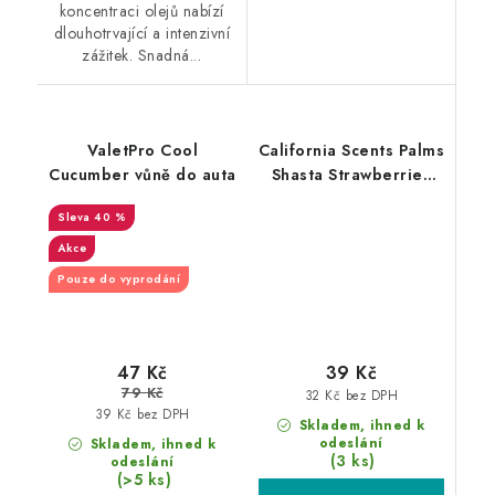
koncentraci olejů nabízí
dlouhotrvající a intenzivní
zážitek. Snadná...
ValetPro Cool
California Scents Palms
Cucumber vůně do auta
Shasta Strawberries
vůně Jahoda
40 %
Akce
Pouze do vyprodání
47 Kč
39 Kč
79 Kč
32 Kč bez DPH
39 Kč bez DPH
Skladem, ihned k
odeslání
Skladem, ihned k
(3 ks)
odeslání
(>5 ks)