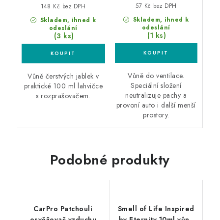
57 Kč bez DPH
148 Kč bez DPH
Skladem, ihned k
Skladem, ihned k
odeslání
odeslání
(1 ks)
(3 ks)
Vůně do ventilace.
Vůně čerstvých jablek v
Speciální složení
praktické 100 ml lahvičce
neutralizuje pachy a
s rozprašovačem.
provoní auto i další menší
prostory.
Podobné produkty
CarPro Patchouli
Smell of Life Inspired
osvěžovač vzduchu
by Eternity 10ml vůně