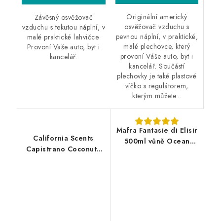
Originální americký
Závěsný osvěžovač
osvěžovač vzduchu s
vzduchu s tekutou náplní, v
pevnou náplní, v praktické,
malé praktické lahvičce.
malé plechovce, který
Provoní Vaše auto, byt i
provoní Váše auto, byt i
kancelář.
kancelář. Součástí
plechovky je také plastové
víčko s regulátorem,
kterým můžete...
Mafra Fantasie di Elisir
California Scents
500ml vůně Ocean
Capistrano Coconuts
Wave
vůně do auta Kokos