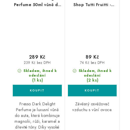
Perfume 50ml vůně do
Shop Tutti Fruitti -
auta
Ovocný mix
289 Kč
89 Kč
239 Kč bez DPH
74 Kč bez DPH
Skladem, ihned k
Skladem, ihned k
odeslání
odeslání
(1 ks)
(2 ks)
Fresso Dark Delight
Závěsný osvěžovač
Perfume je luxusní vůně
vzduchu s vůní ovoce.
do auta, která kombinuje
magnolii, růži, karamel a
dřevité tóny. Díky vysoké