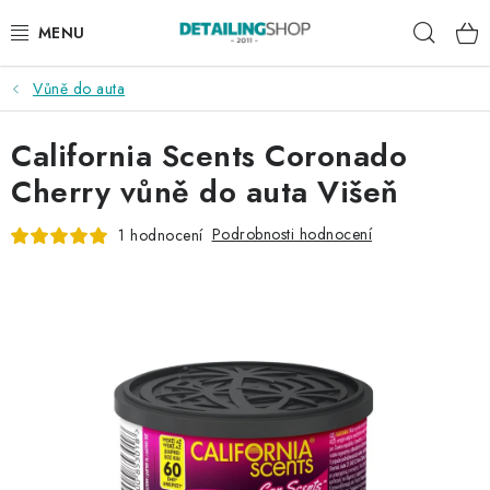
Přejít
Hleda
na
obsah
Vůně do auta
AKCE
California Scents Coronado
NOVINKY
Cherry vůně do auta Višeň
EXTERIÉR
Podrobnosti hodnocení
1 hodnocení
INTERIÉR
PŘÍSLUŠENSTVÍ
DÁRKOVÉ SADY A POUKAZY
ČLÁNKY