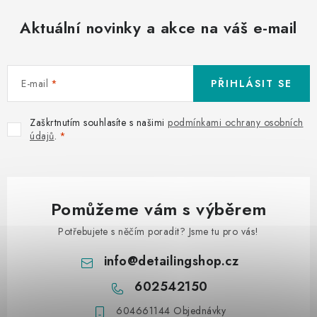
Aktuální novinky a akce na váš e-mail
E-mail
PŘIHLÁSIT SE
Zaškrtnutím souhlasíte s našimi
podmínkami ochrany osobních
údajů
.
Pomůžeme vám s výběrem
Potřebujete s něčím poradit? Jsme tu pro vás!
info
@
detailingshop.cz
602542150
604661144 Objednávky