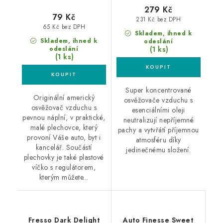
279 Kč
79 Kč
231 Kč bez DPH
65 Kč bez DPH
Skladem, ihned k
Skladem, ihned k
odeslání
(1 ks)
odeslání
(1 ks)
Super koncentrované
Originální americký
osvěžovače vzduchu s
osvěžovač vzduchu s
esenciálními oleji
pevnou náplní, v praktické,
neutralizují nepříjemné
malé plechovce, který
pachy a vytvřátí příjemnou
provoní Váše auto, byt i
atmosféru díky
kancelář. Součástí
jedinečnému složení.
plechovky je také plastové
víčko s regulátorem,
kterým můžete...
Fresso Dark Delight
Auto Finesse Sweet