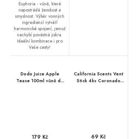
Euphoria - vůně, která
nepostrádá ženskost a
smyslnost. Výběr vonných
ingrediencí vytváří
harmonické spojení, jemuž
nechybí pověstná jiskra.
Ideální kombinace i pro
Vaše cesty!
Dodo Juice Apple
California Scents Vent
Tease 100ml vůně do
Stick 4ks Coronado
auta
Cherry vůně Višeň
69 Kč
179 Kč