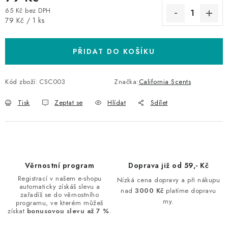
65 Kč bez DPH
Měrná cena:
79 Kč / 1 ks
PŘIDAT DO KOŠÍKU
Kód zboží:
CSC003
Značka:
California Scents
Tisk
Zeptat se
Hlídat
Sdílet
Věrnostní program
Doprava již od 59,- Kč
Registrací v našem e-shopu
Nízká cena dopravy a při nákupu
automaticky získáš slevu a
nad
3000 Kč
platíme dopravu
zařadíš se do věrnostního
my.
programu, ve kterém můžeš
získat
bonusovou slevu až 7 %
.