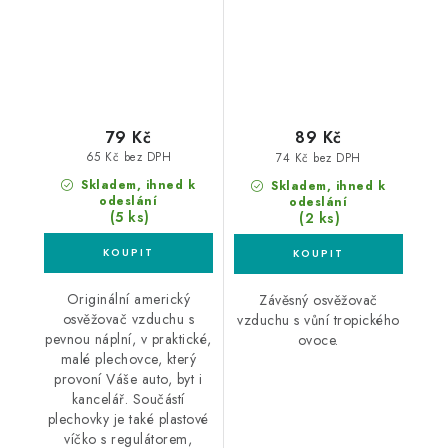
79 Kč
89 Kč
65 Kč bez DPH
74 Kč bez DPH
Skladem, ihned k
Skladem, ihned k
odeslání
odeslání
(5 ks)
(2 ks)
Originální americký
Závěsný osvěžovač
osvěžovač vzduchu s
vzduchu s vůní tropického
pevnou náplní, v praktické,
ovoce.
malé plechovce, který
provoní Váše auto, byt i
kancelář. Součástí
plechovky je také plastové
víčko s regulátorem,