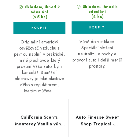
Skladem, ihned k
Skladem, ihned k
odeslání
odeslání
(4 ks)
(>5 ks)
Vůně do ventilace.
Originální americký
Speciální složení
osvěžovač vzduchu s
neutralizuje pachy a
pevnou náplní, v praktické,
provoní auto i další menší
malé plechovce, který
prostory.
provoní Váše auto, byt i
kancelář. Součástí
plechovky je také plastové
víčko s regulátorem,
kterým můžete...
California Scents
Auto Finesse Sweet
Monterey Vanilla vůně
Shop Tropical -
do auta Vanilka
Tropické ovoce