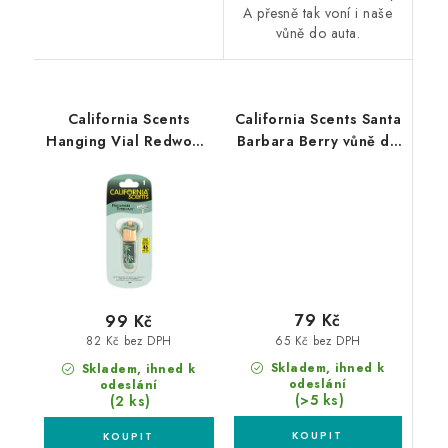
A přesně tak voní i naše
vůně do auta.
California Scents
California Scents Santa
Hanging Vial Redwood
Barbara Berry vůně do
Streams vůně Sekvoje
auta Lesní ovoce
79 Kč
99 Kč
65 Kč bez DPH
82 Kč bez DPH
Skladem, ihned k
Skladem, ihned k
odeslání
odeslání
(>5 ks)
(2 ks)