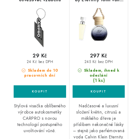
do auta
29 Kč
297 Kč
24 Kč bez DPH
245 Kč bez DPH
Skladem do 10
Skladem, ihned k
pracovních dní
odeslání
(1 ks)
Stylová visačka oblíbeného
Nadčasové a luxusní
výrobce autokosmetiky
složení květin, citrusů a
CARPRO s novou
měkkého dřeva je
technologií postupného
příslibem nekonečné lásky
uvolňování vůně.
– stejně jako parfémovaná
voda Calvin Klein Eternity.