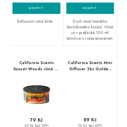
Exkluzivní vůně kůže.
Druh vůně tmavého
borůvkového koření. Vůně
je v praktické 100 ml
lahvičce s rozprašovačem.
California Scents
California Scents Mini
Sunset Woods vůně do
Diffuser 2ks Golden
auta Lesní soumrak
State Delight vůně
Gumoví medvídci
89 Kč
79 Kč
74 Kč bez DPH
65 Kč bez DPH