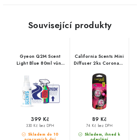
Související produkty
Gyeon Q2M Scent
California Scents Mini
Light Blue 80ml vůně
Diffuser 2ks Coronado
do auta
Cherry vůně Višeň
399 Kč
89 Kč
330 Kč bez DPH
74 Kč bez DPH
Skladem do 10
Skladem, ihned k
pracovních dní
odeslání