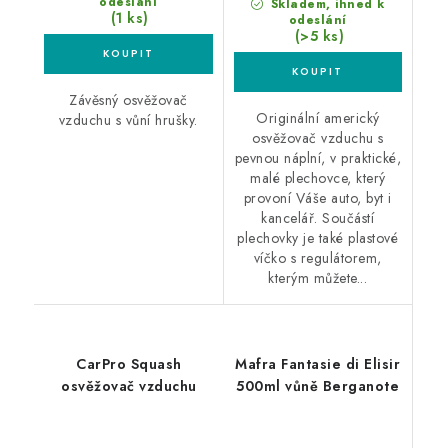
odeslání
Skladem, ihned k
(1 ks)
odeslání
(>5 ks)
Závěsný osvěžovač
Originální americký
vzduchu s vůní hrušky.
osvěžovač vzduchu s
pevnou náplní, v praktické,
malé plechovce, který
provoní Váše auto, byt i
kancelář. Součástí
plechovky je také plastové
víčko s regulátorem,
kterým můžete...
CarPro Squash
Mafra Fantasie di Elisir
osvěžovač vzduchu
500ml vůně Berganote