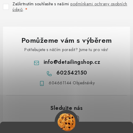
Zaškrtnutím souhlasíte s našimi
podmínkami ochrany osobních
údajů
.
Pomůžeme vám s výběrem
Potřebujete s něčím poradit? Jsme tu pro vás!
info
@
detailingshop.cz
602542150
604661144 Objednávky