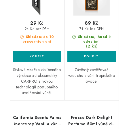
29 Kč
89 Kč
24 Kč bez DPH
74 Kč bez DPH
Skladem do 10
Skladem, ihned k
pracovních dní
odeslání
(2 ks)
Stylová visačka oblíbeného
Závěsný osvěžovač
výrobce autokosmetiky
vzduchu s vůní tropického
CARPRO s novou
ovoce.
technologií postupného
uvolňování vůně.
California Scents Palms
Fresso Dark Delight
Monterey Vanilla vůně
Perfume 50ml vůně do