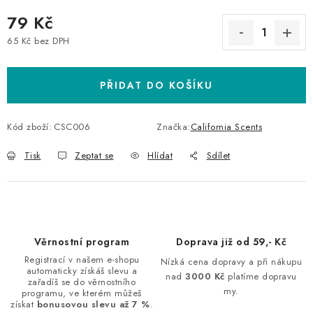
79 Kč
65 Kč bez DPH
Měrná cena:
PŘIDAT DO KOŠÍKU
Kód zboží:
CSC006
Značka:
California Scents
Tisk
Zeptat se
Hlídat
Sdílet
Věrnostní program
Doprava již od 59,- Kč
Registrací v našem e-shopu
Nízká cena dopravy a při nákupu
automaticky získáš slevu a
nad
3000 Kč
platíme dopravu
zařadíš se do věrnostního
my.
programu, ve kterém můžeš
získat
bonusovou slevu až 7 %
.