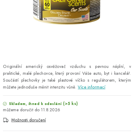
NAŠE SLUŽBY
KONTAKTY
PRODÁVANÉ ZNAČKY
BYDLENÍ
Věrnostní program
Všeobecné obchodní podmínky
Originální americký osvěžovač vzduchu s pevnou náplní, v
praktické, malé plechovce, který provoní Váše auto, byt i kancelář.
Podmínky ochrany osobních údajů
Mapa serveru
Součástí plechovky je také plastové víčko s regulátorem, kterým
můžete jednoduše měnit intenzitu vůně.
Více informací
(>5 ks)
Skladem, ihned k odeslání
11.8.2026
Možnosti doručení