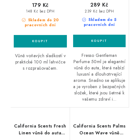
289 Kč
179 Kč
239 Kč bez DPH
148 Kč bez DPH
Skladem do 5
Skladem do 20
pracovních dní
pracovních dní
Fresso Gentleman
Vůně voňavých sladkostí v
Perfume 50ml je elegantní
praktické 100 ml lahvičce
vůně do auta, která nabízí
s rozprašovačem.
luxusní a dlouhotrvající
aroma. Snadno se aplikuje
a je vyroben z bezpečných
složek, které jsou šetrné k
vašemu zdraví i...
California Scents Fresh
California Scents Palms
Linen vůně do auta
Ocean Wave vůně
Čerstvě vypráno
Oceán