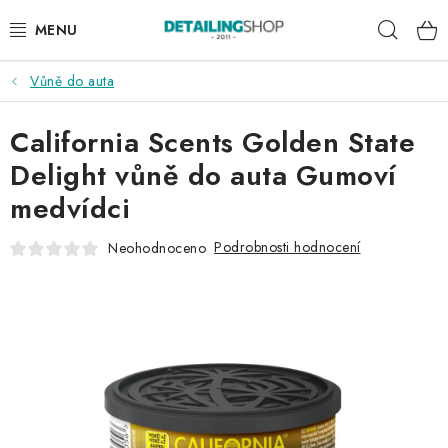
Přejít
Hleda
na
obsah
Vůně do auta
AKCE
California Scents Golden State
NOVINKY
Delight vůně do auta Gumoví
EXTERIÉR
medvídci
INTERIÉR
Podrobnosti hodnocení
Neohodnoceno
PŘÍSLUŠENSTVÍ
DÁRKOVÉ SADY A POUKAZY
ČLÁNKY