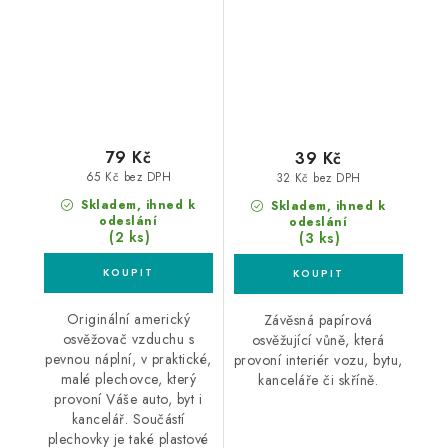
79 Kč
39 Kč
65 Kč bez DPH
32 Kč bez DPH
Skladem, ihned k
Skladem, ihned k
odeslání
odeslání
(2 ks)
(3 ks)
Originální americký
Závěsná papírová
osvěžovač vzduchu s
osvěžující vůně, která
pevnou náplní, v praktické,
provoní interiér vozu, bytu,
malé plechovce, který
kanceláře či skříně.
provoní Váše auto, byt i
kancelář. Součástí
plechovky je také plastové