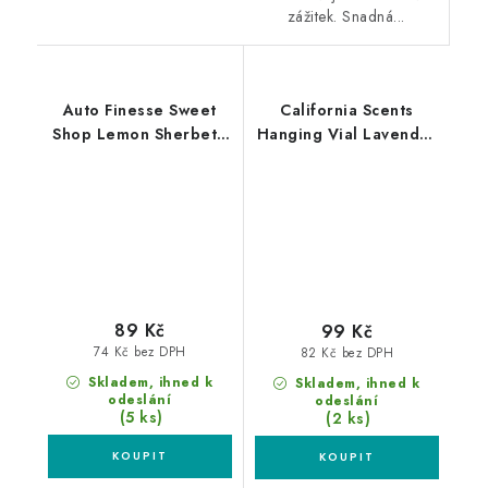
zážitek. Snadná...
Auto Finesse Sweet
California Scents
Shop Lemon Sherbet -
Hanging Vial Lavender
Citronový šumák
Grove vůně Levandule
89 Kč
99 Kč
74 Kč bez DPH
82 Kč bez DPH
Skladem, ihned k
Skladem, ihned k
odeslání
odeslání
(5 ks)
(2 ks)