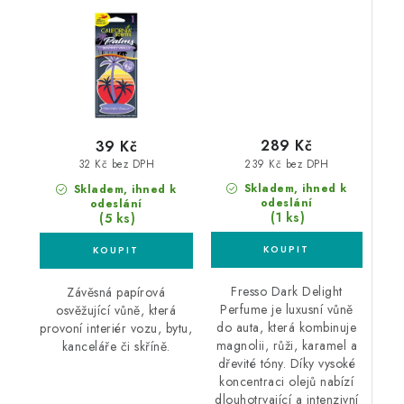
Vanilka
auta
289 Kč
39 Kč
239 Kč bez DPH
32 Kč bez DPH
Skladem, ihned k
Skladem, ihned k
odeslání
odeslání
(1 ks)
(5 ks)
Fresso Dark Delight
Závěsná papírová
Perfume je luxusní vůně
osvěžující vůně, která
do auta, která kombinuje
provoní interiér vozu, bytu,
magnolii, růži, karamel a
kanceláře či skříně.
dřevité tóny. Díky vysoké
koncentraci olejů nabízí
dlouhotrvající a intenzivní