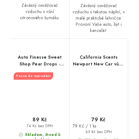
Závěsný osvěžovač
Závěsný osvěžovač
vzduchu s vůní
vzduchu s tekutou náplní, v
citronového šumáku.
malé praktické lahvičce.
Provoní Vaše auto, byt i
kancelář.
Auto Finesse Sweet
California Scents
Shop Pear Drops -
Newport New Car vůně
Hruška
do auta Nové auto
Pouze do vyprodání
79 Kč
89 Kč
Měrná
79 Kč / 1 ks
74 Kč bez DPH
cena:
65 Kč bez DPH
Skladem, ihned k