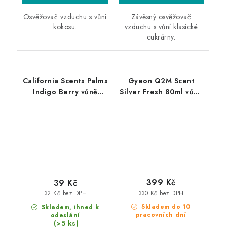
Osvěžovač vzduchu s vůní
Závěsný osvěžovač
kokosu.
vzduchu s vůní klasické
cukrárny.
California Scents Palms
Gyeon Q2M Scent
Indigo Berry vůně
Silver Fresh 80ml vůně
Borůvka
do auta
399 Kč
39 Kč
330 Kč bez DPH
32 Kč bez DPH
Skladem do 10
Skladem, ihned k
pracovních dní
odeslání
(>5 ks)