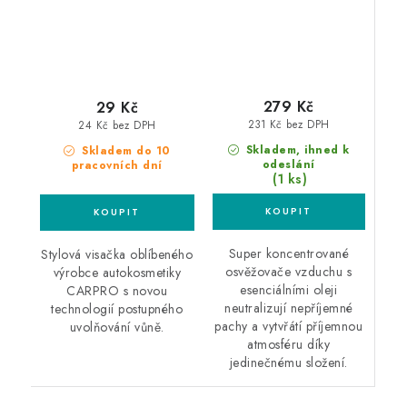
279 Kč
29 Kč
231 Kč bez DPH
24 Kč bez DPH
Skladem, ihned k
Skladem do 10
odeslání
pracovních dní
(1 ks)
Super koncentrované
Stylová visačka oblíbeného
osvěžovače vzduchu s
výrobce autokosmetiky
esenciálními oleji
CARPRO s novou
neutralizují nepříjemné
technologií postupného
pachy a vytvřátí příjemnou
uvolňování vůně.
atmosféru díky
jedinečnému složení.