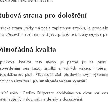
oškrábání
laku během sušení.
Rubová strana pro doleštění
ubová strana utěrky má zcela zapletenou smyčku, je proto
sk
 to především skel, na nichž jsou případné šmouhy nejvíce pa
Mimořádná kvalita
pičková kvalita
této utěrky je patrná již na první
rovedením
bez kazů, žmolků a volných vláken, i přes
ikrovláknovou plstí. Přesvědčí však především svým výkonem
eměnnou kvalitou
i po mnohonásobném vyprání
.
ušící utěrku CarPro DHydrate dodáváme
ve dvou veliko
lavní sušení, malou pak na detaily a dosušování.