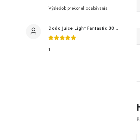
Výsledok prekonal očakávania.
Dodo Juice Light Fantastic 30ml měkký vosk
1
B