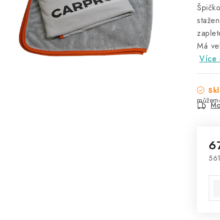
Špičk
staže
zaplet
Má vel
Více 
Skl
Mo
6
561
Mě