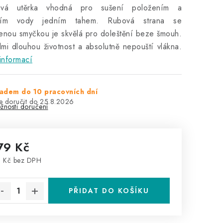
ová utěrka vhodná pro sušení položením a
ním vody jedním tahem. Rubová strana se
enou smyčkou je skvělá pro doleštění beze šmouh.
mi dlouhou životnost a absolutně nepouští vlákna.
informací
adem do 10 pracovních dní
25.8.2026
žnosti doručení
79 Kč
 Kč bez DPH
rná cena:
PŘIDAT DO KOŠÍKU