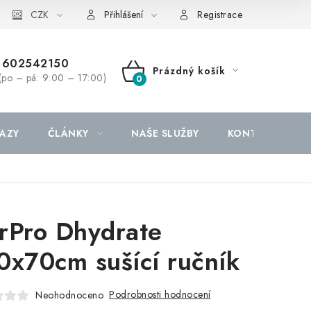
CZK
Přihlášení
Registrace
602542150
Prázdný košík
(po – pá: 9:00 – 17:00)
NÁKUPNÍ
KOŠÍK
AZY
ČLÁNKY
NAŠE SLUŽBY
KONTAKTY
rPro Dhydrate
0x70cm sušící ručník
Podrobnosti hodnocení
Neohodnoceno