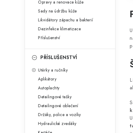
Opravy a renovace kůže
Sady na údržbu kůže
Likvidátory zápachu a bakterií
Dezinfekce klimatizace
U
Příslušenství
n
p
PŘÍSLUŠENSTVÍ
Utěrky a ručníky
Aplikátory
L
a
Autoplachty
Detailingové tašky
S
Detailingové oblečení
k
Držáky, police a vozíky
U
Hydraulické zvedáky
t
Kartáče