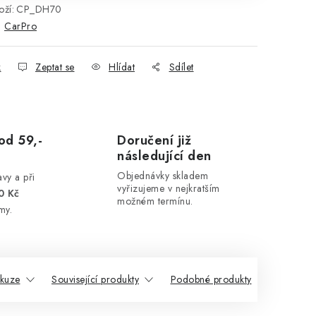
ží:
CP_DH70
:
CarPro
k
Zeptat se
Hlídat
Sdílet
od 59,-
Doručení již
následující den
Objednávky skladem
vy a při
vyřizujeme v nejkratším
0 Kč
možném termínu.
my.
skuze
Související produkty
Podobné produkty