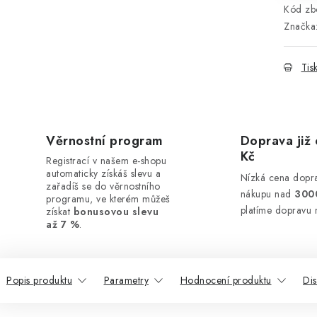
Kód zbo
Značka
Tis
Věrnostní program
Doprava již 
Kč
Registrací v našem e-shopu
automaticky získáš slevu a
Nízká cena dopra
zařadíš se do věrnostního
nákupu nad
300
programu, ve kterém můžeš
platíme dopravu 
získat
bonusovou slevu
až 7 %
.
Popis produktu
Parametry
Hodnocení produktu
Di