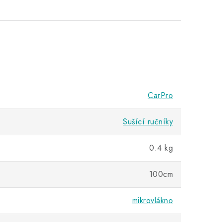
CarPro
Sušící ručníky
0.4 kg
100cm
mikrovlákno