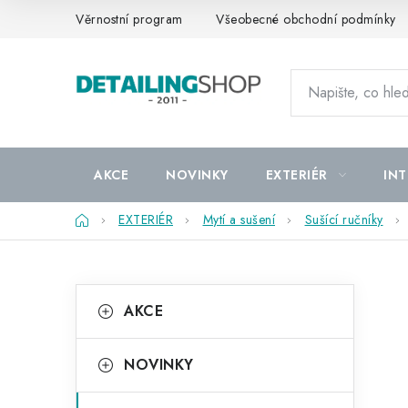
Přejít
Věrnostní program
Všeobecné obchodní podmínky
na
obsah
AKCE
NOVINKY
EXTERIÉR
INT
Domů
EXTERIÉR
Mytí a sušení
Sušící ručníky
P
K
Přeskočit
AKCE
kategorie
a
o
t
s
NOVINKY
e
t