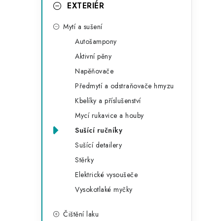
g
EXTERIÉR
r
o
Mytí a sušení
a
r
Autošampony
n
i
Aktivní pěny
e
n
Napěňovače
í
Předmytí a odstraňovače hmyzu
Kbelíky a příslušenství
p
Mycí rukavice a houby
a
Sušící ručníky
n
Sušící detailery
Stěrky
e
Elektrické vysoušeče
l
Vysokotlaké myčky
Čištění laku