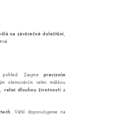
vělá na závěrečné doleštění
,
trné.
 pohled. Zaujme
precizním
ným olemováním velmi měkkou
,
velmi dlouhou životností
a
stech
. Větší doporučujeme na