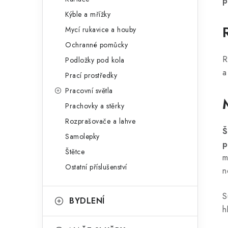
p
Kýble a mřížky
Mycí rukavice a houby
Ochranné pomůcky
R
Podložky pod kola
a
Prací prostředky
Pracovní světla
Prachovky a stěrky
Rozprašovače a lahve
Š
Samolepky
p
Štětce
m
Ostatní příslušenství
n
S
BYDLENÍ
h