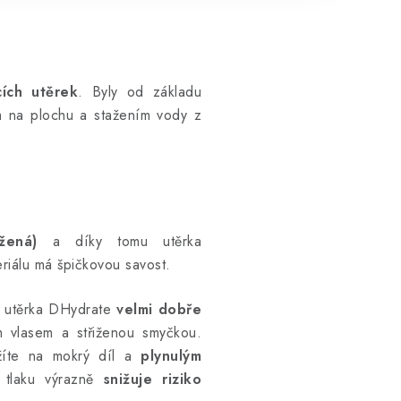
ích utěrek
. Byly od základu
m na plochu a stažením vody z
žená)
a díky tomu utěrka
eriálu má špičkovou savost.
: utěrka DHydrate
velmi dobře
m vlasem a střiženou smyčkou.
žíte na mokrý díl a
plynulým
tlaku výrazně
snižuje riziko