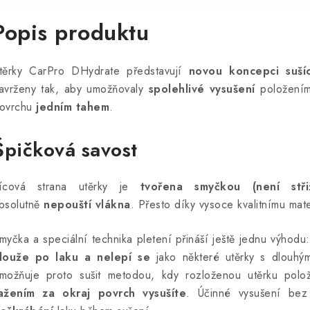
Popis produktu
těrky CarPro DHydrate představují
novou koncepci sušíc
avrženy tak, aby umožňovaly
spolehlivé vysušení
položení
ovrchu
jedním tahem
.
Špičková savost
ícová strana utěrky je
tvořena smyčkou (není stři
bsolutně
nepouští vlákna
. Přesto díky vysoce kvalitnímu mat
myčka a speciální technika pletení přináší ještě jednu výhodu
louže po laku a nelepí se
jako některé utěrky s dlouhý
možňuje proto sušit metodou, kdy rozloženou utěrku polo
ažením za okraj povrch vysušíte
. Účinné vysušení bez 