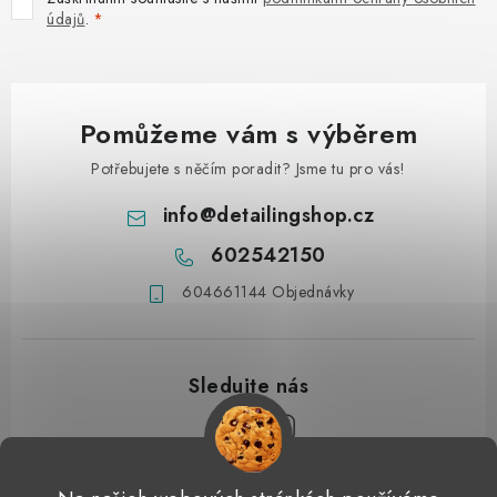
údajů
.
Pomůžeme vám s výběrem
Potřebujete s něčím poradit? Jsme tu pro vás!
info
@
detailingshop.cz
602542150
604661144 Objednávky
Z