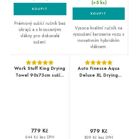
(>5 ks)
Prémiový sušící ručník bez
Vysoce kvalitní ručník na
okrajů a s kroucenými
vysoušení karoserie vozu s
vlákny pro dokonalé
inovativním hybridním
sušení.
vláknem.
Work Stuff King Drying
Auto Finesse Aqua
Towel 90x73cm sušící
Deluxe XL Drying
ručník
Towel 57x94cm sušící
ručník
779 Kč
979 Kč
644 Kč bez DPH
809 Kč bez DPH