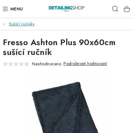
Přejít
Hleda
na
obsah
Sušící ručníky
AKCE
Fresso Ashton Plus 90x60cm
NOVINKY
sušící ručník
EXTERIÉR
Podrobnosti hodnocení
Neohodnoceno
INTERIÉR
PŘÍSLUŠENSTVÍ
DÁRKOVÉ SADY A POUKAZY
ČLÁNKY