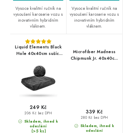
Vysoce kvalitní ručník na
Vysoce kvalitní ručník na
vysoušení karoserie vozu s
vysoušení karoserie vozu s
inovativním hybridním
inovativním hybridním
vláknem.
vláknem.
Liquid Elements Black
Microfiber Madness
Hole 40x40cm sušící
Chipmunk Jr. 40x40cm
ručník
sušící ručník
249 Kč
339 Kč
206 Kč bez DPH
280 Kč bez DPH
Skladem, ihned k
Skladem, ihned k
odeslání
(>5 ks)
odeslání