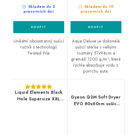
Skladem do 5
Skladem do 10
pracovních dní
pracovních dní
Unikátní oboustranný sušící
Aqua Deluxe je dokonalá
ručník s technologií
sušicí utěrka s velkými
Twisted Pile.
rozměry 57x94cm a
gramáží 1200 g/m², která
rychle absorbuje vodu z
povrchu auta.
Liquid Elements Black
Gyeon Q2M Soft Dryer
Hole Supersize XXL
EVO 80x60cm sušící
120x80cm prémiový
ručník
sušící ručník