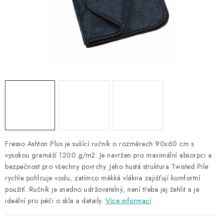
NAŠE SLUŽBY
KONTAKTY
PRODÁVANÉ ZNAČKY
BYDLENÍ
Věrnostní program
Všeobecné obchodní podmínky
Podmínky ochrany osobních údajů
Mapa serveru
Fresso Ashton Plus je sušící ručník o rozměrech 90x60 cm s
vysokou gramáží 1200 g/m2. Je navržen pro maximální absorpci a
bezpečnost pro všechny povrchy. Jeho hustá struktura Twisted Pile
rychle pohlcuje vodu, zatímco měkká vlákna zajišťují komfortní
použití. Ručník je snadno udržovatelný, není třeba jej žehlit a je
ideální pro péči o skla a detaily.
Více informací