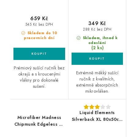
659 Kč
349 Kč
545 Kč bez DPH
288 Kč bez DPH
Skladem do 10
pracovních dní
Skladem, ihned k
odeslání
(2 ks)
Prémiový sušící ručník bez
Extrémně měkký sušící
okrajů a s kroucenými
ručník z kvalitních,
vlákny pro dokonalé
extrémně absorpčních
sušení.
mikrovláken.
Liquid Elements
Microfiber Madness
Silverback XL 80x50cm
Chipmunk Edgeless XL
sušící ručník
80x60cm sušící ručník