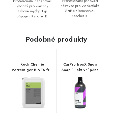
Profesionální pěnovací
Profesionální napěňovač
nástavec pro vysokotlaké
vhodný pro všechny
čističe s koncovkou
tlakové myčky. Typ
Karcher K.
připojení Karcher K.
Podobné produkty
Koch Chemie
CarPro IronX Snow
Vorreiniger B NTA-frei
Soap 1L aktivní pěna
5kg aktivní pěna a
odstraňovač hmyzu