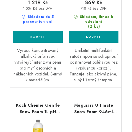
1 219 Kč
869 Kč
1 007 Kč bez DPH
718 Kč bez DPH
Skladem do 5
Skladem, ihned k
pracovních dní
odeslání
(2 ks)
Vysoce koncentrovaný
Unikátní multifunkční
alkalický přípravek
autošampon se schopností
vytvářející intenzivní pěnu
odstraňovat polétavou rez
pro mytí osobních a
(vzdušnou korozi).
nákladních vozidel. Šetrný
Funguje jako aktivní pěna,
k materiálům.
silný i šetrný šampon.
Koch Chemie Gentle
Meguiars Ultimate
Snow Foam 1L pH
Snow Foam 946ml
neutrální pěna
aktivní pěna