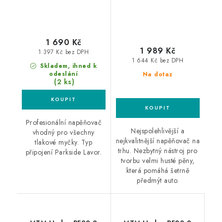
1 690 Kč
1 989 Kč
1 397 Kč bez DPH
1 644 Kč bez DPH
Skladem, ihned k
odeslání
Na dotaz
(2 ks)
Profesionální napěňovač
Nejspolehlivější a
vhodný pro všechny
nejkvalitnější napěňovač na
tlakové myčky. Typ
trhu. Nezbytný nástroj pro
připojení Parkside Lavor.
tvorbu velmi husté pěny,
která pomáhá šetrně
předmýt auto.