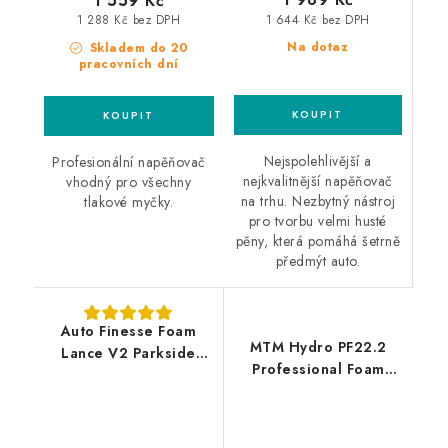
1 559 Kč
1 644 Kč bez DPH
1 288 Kč bez DPH
Na dotaz
Skladem do 20
pracovních dní
Nejspolehlivější a
Profesionální napěňovač
nejkvalitnější napěňovač
vhodný pro všechny
na trhu. Nezbytný nástroj
tlakové myčky.
pro tvorbu velmi husté
pěny, která pomáhá šetrně
předmýt auto.
Auto Finesse Foam
MTM Hydro PF22.2
Lance V2 Parkside
Professional Foam
Lavor profesionální
Lance M22
napěňovač
profesionální
napěňovač