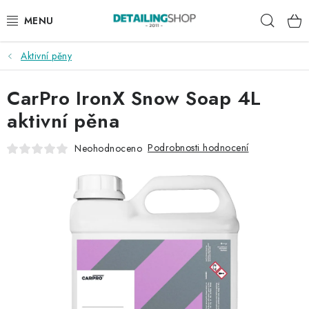
Přejít
Hleda
na
obsah
Aktivní pěny
AKCE
CarPro IronX Snow Soap 4L
NOVINKY
aktivní pěna
EXTERIÉR
Podrobnosti hodnocení
Neohodnoceno
INTERIÉR
PŘÍSLUŠENSTVÍ
DÁRKOVÉ SADY A POUKAZY
ČLÁNKY