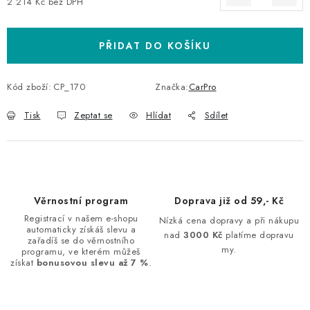
2 214 Kč bez DPH
Měrná cena:
PŘIDAT DO KOŠÍKU
Kód zboží:
CP_170
Značka:
CarPro
Tisk
Zeptat se
Hlídat
Sdílet
Věrnostní program
Doprava již od 59,- Kč
Registrací v našem e-shopu
Nízká cena dopravy a při nákupu
automaticky získáš slevu a
nad
3000 Kč
platíme dopravu
zařadíš se do věrnostního
my.
programu, ve kterém můžeš
získat
bonusovou slevu až 7 %
.