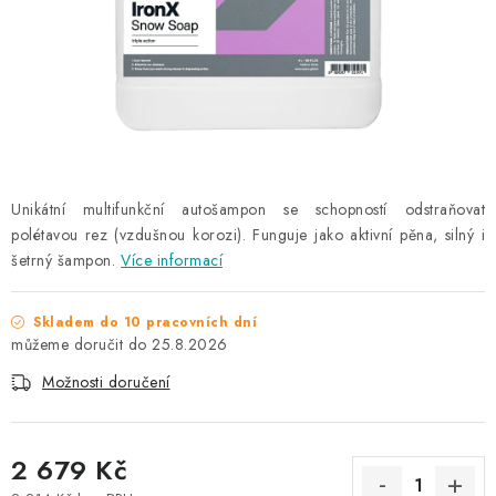
NAŠE SLUŽBY
KONTAKTY
PRODÁVANÉ ZNAČKY
BYDLENÍ
Unikátní multifunkční autošampon se schopností odstraňovat
polétavou rez (vzdušnou korozi). Funguje jako aktivní pěna, silný i
Věrnostní program
Všeobecné obchodní podmínky
šetrný šampon.
Více informací
Podmínky ochrany osobních údajů
Mapa serveru
Skladem do 10 pracovních dní
25.8.2026
Možnosti doručení
2 679 Kč