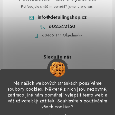
Potřebujete s něčím poradit? Jsme tu pro vás!
info
@
detailingshop.cz
602542150
604661144 Objednávky
Z
Na našich webových stránkách používáme
á
soubory cookies. Některé z nich jsou nezbytné,
Přijímáme online platby
p
zatímco jiné nám pomáhají vylepšit tento web a
váš uživatelský zážitek. Souhlasíte s používáním
a
Detailingclub
Dodo Juice
Gyeon Quartz
ValetPRO
všech cookies?
t
Microfiber Madness