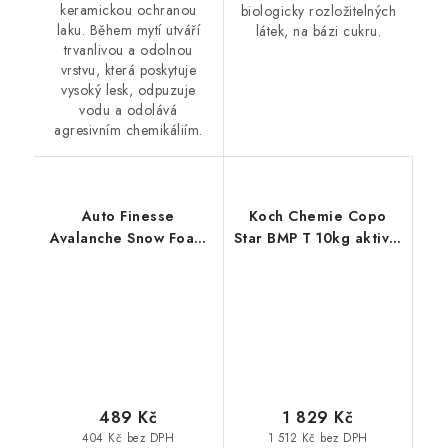
keramickou ochranou
biologicky rozložitelných
laku. Během mytí utváří
látek, na bázi cukru.
trvanlivou a odolnou
vrstvu, která poskytuje
vysoký lesk, odpuzuje
vodu a odolává
agresivním chemikáliím.
Auto Finesse
Koch Chemie Copo
Avalanche Snow Foam
Star BMP T 10kg aktivní
Bubblegum 1L aktivní
pěna
pěna
489 Kč
1 829 Kč
404 Kč bez DPH
1 512 Kč bez DPH