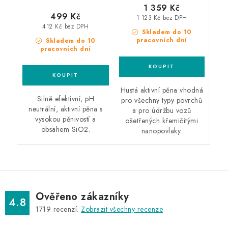
1 359 Kč
499 Kč
1 123 Kč bez DPH
412 Kč bez DPH
Skladem do 10
pracovních dní
Skladem do 10
pracovních dní
Hustá aktivní pěna vhodná
Silně efektivní, pH
pro všechny typy povrchů
neutrální, aktivní pěna s
a pro údržbu vozů
vysokou pěnivostí a
ošetřených křemičitými
obsahem SiO2.
nanopovlaky.
Ověřeno zákazníky
4.8
1719
recenzí.
Zobrazit všechny recenze