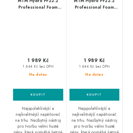
MTM Hydro PF22.2
MTM Hydro PF22.2
Professional Foam
Professional Foam
Lance Bosch
Lance Karcher HD
profesionální
profesionální
napěňovač
napěňovač
1 989 Kč
1 989 Kč
1 644 Kč bez DPH
1 644 Kč bez DPH
Na dotaz
Na dotaz
Nejspolehlivější a
Nejspolehlivější a
nejkvalitnější napěňovač
nejkvalitnější napěňovač
na trhu. Nezbytný nástroj
na trhu. Nezbytný nástroj
pro tvorbu velmi husté
pro tvorbu velmi husté
pěny, která pomáhá šetrně
pěny, která pomáhá šetrně