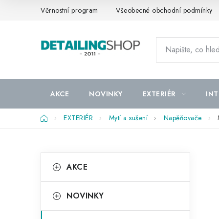
Přejít
Věrnostní program
Všeobecné obchodní podmínky
na
obsah
AKCE
NOVINKY
EXTERIÉR
INT
Domů
EXTERIÉR
Mytí a sušení
Napěňovače
P
K
Přeskočit
AKCE
kategorie
a
o
t
s
NOVINKY
e
t