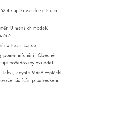
můžete aplikovat skrze Foam
oměr. U menších modelů
pačně.
ění na Foam Lance.
sný poměr míchání. Obecné
kytuje požadovaný výsledek.
 lahví, abyste řádně vypláchli
novače čistícím prostředkem.