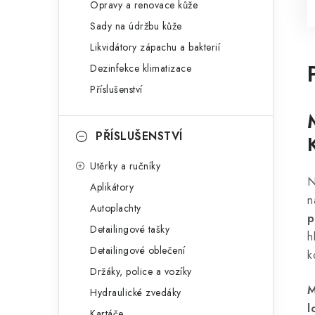
Opravy a renovace kůže
Sady na údržbu kůže
Likvidátory zápachu a bakterií
Dezinfekce klimatizace
Příslušenství
PŘÍSLUŠENSTVÍ
Utěrky a ručníky
N
Aplikátory
n
Autoplachty
p
Detailingové tašky
h
Detailingové oblečení
k
Držáky, police a vozíky
M
Hydraulické zvedáky
l
Kartáče