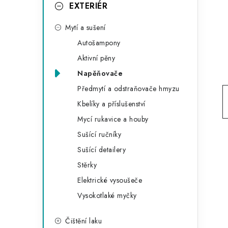
g
EXTERIÉR
r
o
Mytí a sušení
a
r
Autošampony
n
i
Aktivní pěny
e
n
Napěňovače
í
Předmytí a odstraňovače hmyzu
Kbelíky a příslušenství
p
Mycí rukavice a houby
a
Sušící ručníky
n
Sušící detailery
Stěrky
e
Elektrické vysoušeče
l
Vysokotlaké myčky
Čištění laku