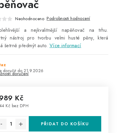
pěňovač
Podrobnosti hodnocení
Neohodnoceno
olehlivější a nejkvalitnější napěňovač na trhu.
tný nástroj pro tvorbu velmi husté pěny, která
 šetrně předmýt auto.
Více informací
taz
21.9.2026
žnosti doručení
 989 Kč
44 Kč bez DPH
rná cena:
PŘIDAT DO KOŠÍKU