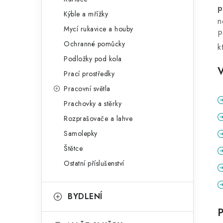
p
Kýble a mřížky
n
Mycí rukavice a houby
P
Ochranné pomůcky
k
Podložky pod kola
Prací prostředky
Pracovní světla
Prachovky a stěrky
Rozprašovače a lahve
Samolepky
Štětce
Ostatní příslušenství
BYDLENÍ