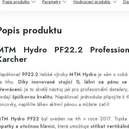
Popis produktu
Parametry
Hodnocení produktu
Di
Popis produktu
MTM Hydro PF22.2 Professio
Karcher
apěňovač
PF22.2
italské výroby
MTM Hydro
je sám o sobě 
a trhu.
Díky inovované stojící 1L láhvi na pěnu se 
řevrácení.
Je to skvělý nástroj jak pro profesionální detailery,
ledají
špičkovou kvalitu.
Napěňovač jednoduše připojíte k t
oncovky, naplňíte láhev aktivní pěnou a můžete začít.
TM Hydro PF22
byl uveden na trh v roce 2017. Trysk
opatky a otočnou hlavici
, která umožňuje
stříkat vertikáln