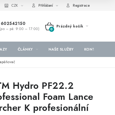
CZK
Přihlášení
Registrace
602542150
Prázdný košík
(po – pá: 9:00 – 17:00)
NÁKUPNÍ
KOŠÍK
AZY
ČLÁNKY
NAŠE SLUŽBY
KONTAKTY
napěňovač
M Hydro PF22.2
ofessional Foam Lance
rcher K profesionální