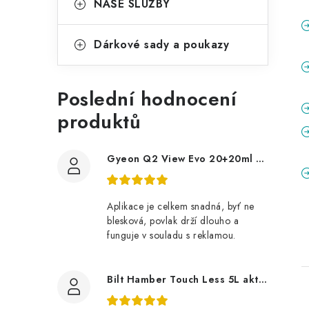
NAŠE SLUŽBY
Dárkové sady a poukazy
Poslední hodnocení
produktů
Gyeon Q2 View Evo 20+20ml nanopovlak na okna
Aplikace je celkem snadná, byť ne
blesková, povlak drží dlouho a
funguje v souladu s reklamou.
Bilt Hamber Touch Less 5L aktivní pěna