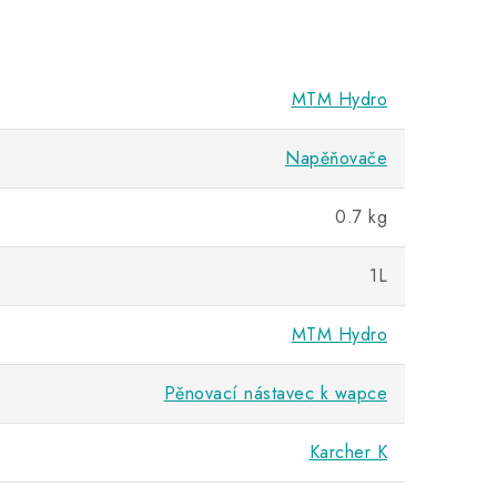
MTM Hydro
Napěňovače
0.7 kg
1L
MTM Hydro
Pěnovací nástavec k wapce
Karcher K