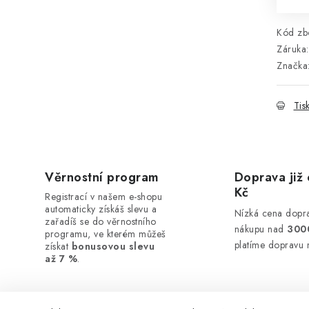
Kód zbo
Záruka
:
Značka
Tis
Věrnostní program
Doprava již 
Kč
Registrací v našem e-shopu
automaticky získáš slevu a
Nízká cena dopra
zařadíš se do věrnostního
nákupu nad
300
programu, ve kterém můžeš
platíme dopravu 
získat
bonusovou slevu
až 7 %
.