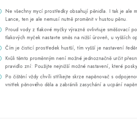
Ne všechny mycí prostředky obsahují pěnidla. I tak je ale 
Lance, ten je ale nemusí nutně proměnit v hustou pěnu.
Proud vody z tlakové myčky výrazně ovlivňuje směšovací p
tlakových myček nastavte směs na nižší úroveň, u vyšších o
Čím je čisticí prostředek hustší, tím vyšší je nastavení řed
Kvůli těmto proměnným není možné jednoznačně určit pře
pravidlo zní: Použijte nejnižší možné nastavení, které pos
Po čištění vždy chvíli stříkejte skrze napěnovač s odpojenou
vnitřek pěnového děla a zabránili zasychání a ucpání napě