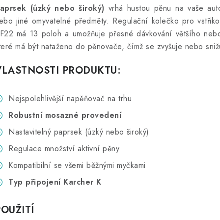
aprsek (úzký nebo široký)
vrhá hustou pěnu na vaše auto
ebo jiné omyvatelné předměty. Regulační kolečko pro vstřikov
F22 má 13 poloh a umožňuje přesné dávkování většího nebo
teré má být nataženo do pěnovače, čímž se zvyšuje nebo snižu
VLASTNOSTI PRODUKTU:
Nejspolehlivější napěňovač na trhu
Robustní mosazné provedení
Nastavitelný paprsek (úzký nebo široký)
Regulace množství aktivní pěny
Kompatibilní se všemi běžnými myčkami
Typ připojení Karcher K
POUŽITÍ