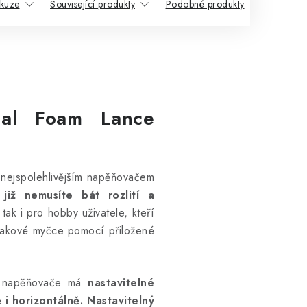
skuze
Související produkty
Podobné produkty
nal Foam Lance
nejspolehlivějším napěňovačem
již nemusíte bát rozlití a
 tak i pro hobby uživatele, kteří
lakové myčce pomocí přiložené
a napěňovače má
nastavitelné
ě i horizontálně.
Nastavitelný