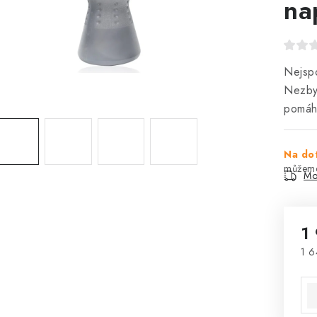
na
Nejsp
Nezby
pomáhá
Na do
Mo
1
1 6
Mě