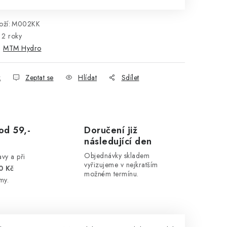
ží:
M002KK
2 roky
:
MTM Hydro
k
Zeptat se
Hlídat
Sdílet
od 59,-
Doručení již
následující den
Objednávky skladem
vy a při
vyřizujeme v nejkratším
0 Kč
možném termínu.
my.