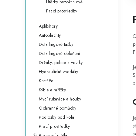
Utěrky bezokrajové
Prací prostředky
Aplikátory
Autoplachty
C
p
Detailingové tašky
F
Detailingové oblečení
Držáky, police a vozíky
J
Hydraulické zvedáky
S
Kartáče
b
Kýble a mřížky
Mycí rukavice a houby
Ochranné pomůcky
Podložky pod kola
J
s
Prací prostředky
s
Pracovní světla