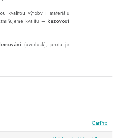
u kvalitou výroby i materiálu
 zmiňujeme kvalitu –
kazovost
lemování
(overlock), proto je
CarPro