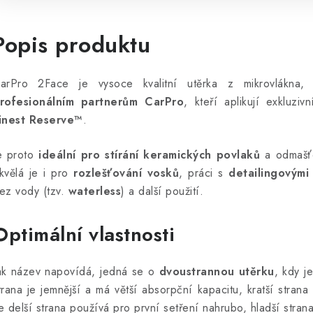
Popis produktu
arPro 2Face je vysoce kvalitní utěrka z mikrovlákna,
rofesionálním partnerům CarPro
, kteří aplikují exkluziv
inest Reserve™
.
e proto
ideální pro stírání keramických povlaků
a
odmašťo
kvělá je i pro
rozlešťování vosků
, práci s
detailingovými 
ez vody (tzv.
waterless
) a další použití.
Optimální vlastnosti
ak název napovídá, jedná se o
dvoustrannou utěrku
, kdy j
trana je jemnější a má větší absorpční kapacitu, kratší strana
e delší strana používá pro první setření nahrubo, hladší stran