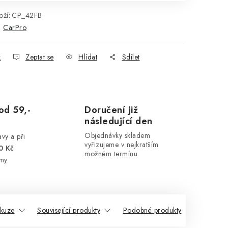
ží:
CP_42FB
:
CarPro
k
Zeptat se
Hlídat
Sdílet
od 59,-
Doručení již
následující den
Objednávky skladem
vy a při
vyřizujeme v nejkratším
0 Kč
možném termínu.
my.
skuze
Související produkty
Podobné produkty