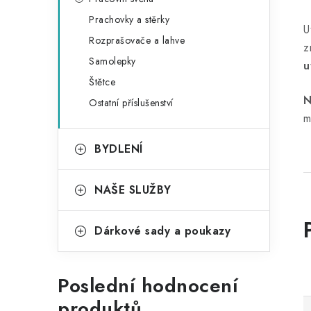
Prachovky a stěrky
U
Rozprašovače a lahve
z
Samolepky
u
Štětce
N
Ostatní příslušenství
m
BYDLENÍ
NAŠE SLUŽBY
Dárkové sady a poukazy
Poslední hodnocení
produktů