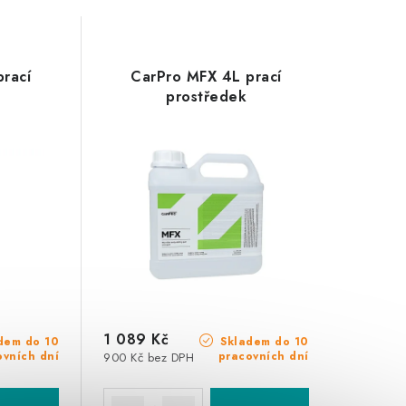
rací
CarPro MFX 4L prací
prostředek
1 089 Kč
dem do 10
Skladem do 10
ovních dní
pracovních dní
900 Kč bez DPH