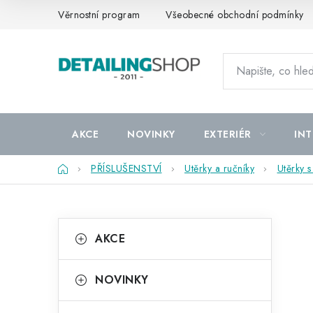
Přejít
Věrnostní program
Všeobecné obchodní podmínky
na
obsah
AKCE
NOVINKY
EXTERIÉR
INT
Domů
PŘÍSLUŠENSTVÍ
Utěrky a ručníky
Utěrky 
P
K
Přeskočit
AKCE
kategorie
a
o
t
s
NOVINKY
e
t