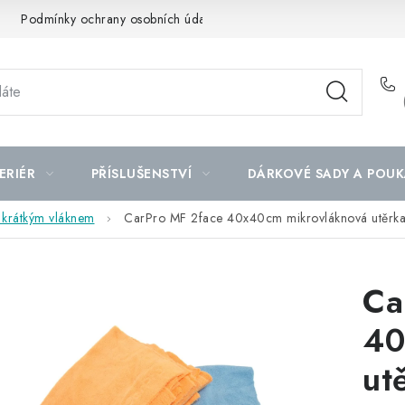
Podmínky ochrany osobních údajů
Mapa serveru
ERIÉR
PŘÍSLUŠENSTVÍ
DÁRKOVÉ SADY A POUK
s krátkým vláknem
CarPro MF 2face 40x40cm mikrovláknová utěrk
Ca
40
ut