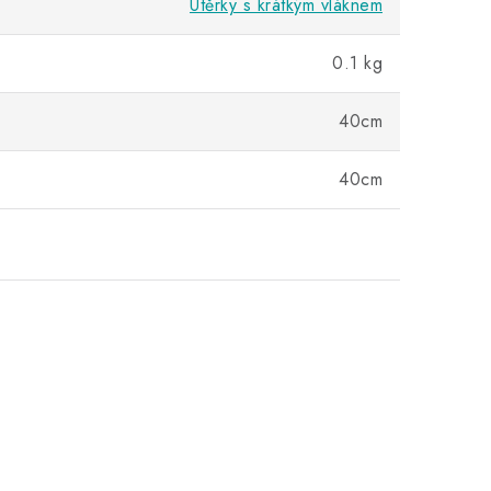
Utěrky s krátkým vláknem
0.1 kg
40cm
40cm