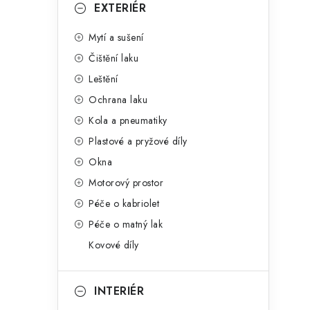
g
EXTERIÉR
r
o
Mytí a sušení
a
r
Čištění laku
n
i
Leštění
e
n
Ochrana laku
í
Kola a pneumatiky
Plastové a pryžové díly
p
Okna
a
Motorový prostor
n
Péče o kabriolet
Péče o matný lak
e
Kovové díly
l
INTERIÉR