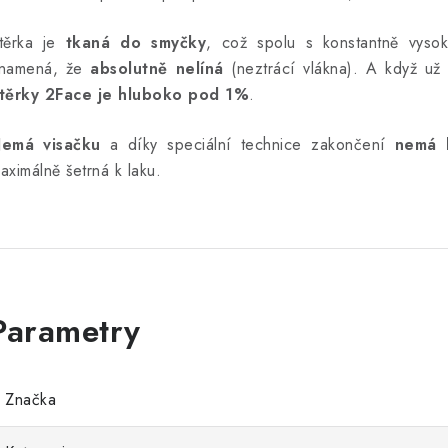
těrka je
tkaná do smyčky
, což spolu s konstantně vysoko
namená, že
absolutně nelíná
(neztrácí vlákna). A když už
těrky 2Face je hluboko pod 1%
.
emá visačku
a díky speciální technice zakončení
nemá 
aximálně šetrná k laku.
Značka