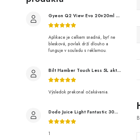
Gyeon Q2 View Evo 20+20ml nanopovlak na okna
Aplikace je celkem snadná, byť ne
blesková, povlak drží dlouho a
funguje v souladu s reklamou.
Bilt Hamber Touch Less 5L aktivní pěna
Výsledok prekonal očakávania.
Dodo Juice Light Fantastic 30ml měkký vosk
B
1