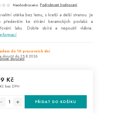
Podrobnosti hodnocení
Neohodnoceno
kvalitní utěrka bez lemu, s kratší a delší stranou. Je
á především ke stírání keramických povlaků a
ťování laku. Dobře sbírá a nepouští vlákna.
informací
adem do 10 pracovních dní
25.8.2026
žnosti doručení
19 Kč
Kč bez DPH
rná cena:
PŘIDAT DO KOŠÍKU