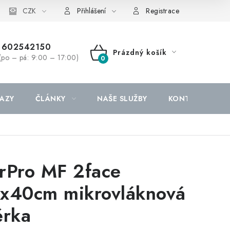
CZK
Přihlášení
Registrace
602542150
Prázdný košík
(po – pá: 9:00 – 17:00)
NÁKUPNÍ
KOŠÍK
AZY
ČLÁNKY
NAŠE SLUŽBY
KONTAKTY
a
rPro MF 2face
x40cm mikrovláknová
ěrka