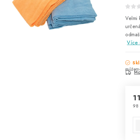
Velmi 
určen
odmaš
Více 
Skl
Mo
1
98 
Mě