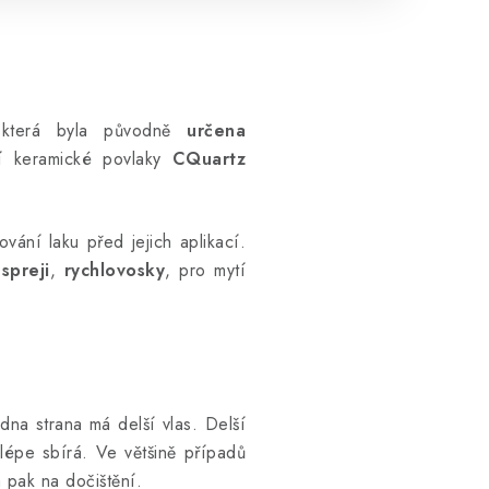
 která byla původně
určena
ní keramické povlaky
CQuartz
vání laku před jejich aplikací.
spreji
,
rychlovosky
, pro mytí
edna strana má delší vlas. Delší
 lépe sbírá. Ve většině případů
a pak na dočištění.