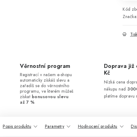
Kód zbo
Značka
Tis
Věrnostní program
Doprava již 
Kč
Registrací v našem e-shopu
automaticky získáš slevu a
Nízká cena dopra
zařadíš se do věrnostního
nákupu nad
300
programu, ve kterém můžeš
platíme dopravu 
získat
bonusovou slevu
až 7 %
.
Popis produktu
Parametry
Hodnocení produktu
Di