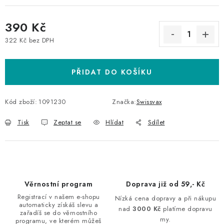
390 Kč
322 Kč bez DPH
Měrná cena:
PŘIDAT DO KOŠÍKU
Kód zboží:
1091230
Značka:
Swissvax
Tisk
Zeptat se
Hlídat
Sdílet
Věrnostní program
Doprava již od 59,- Kč
Registrací v našem e-shopu
Nízká cena dopravy a při nákupu
automaticky získáš slevu a
nad
3000 Kč
platíme dopravu
zařadíš se do věrnostního
my.
programu, ve kterém můžeš