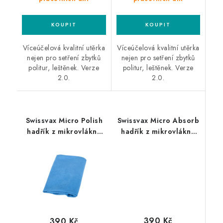
Víceúčelová kvalitní utěrka
Víceúčelová kvalitní utěrka
nejen pro setření zbytků
nejen pro setření zbytků
politur, leštěnek. Verze
politur, leštěnek. Verze
2.0.
2.0.
Swissvax Micro Polish
Swissvax Micro Absorb
hadřík z mikrovlákna
hadřík z mikrovlákna
modrý
růžový
390 Kč
390 Kč