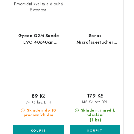
Prvotřídní kvalita a dlouhá
životnost.
Gyeon Q2M Suede
Sonax
EVO 40x40cm
Microfasertücher
mikrovláknová utěrka
Aussen 40x40cm 2ks
mikrovláknová utěrka
179 Kč
89 Kč
148 Kč bez DPH
74 Kč bez DPH
Skladem, ihned k
Skladem do 10
odeslání
pracovních dní
(1 ks)