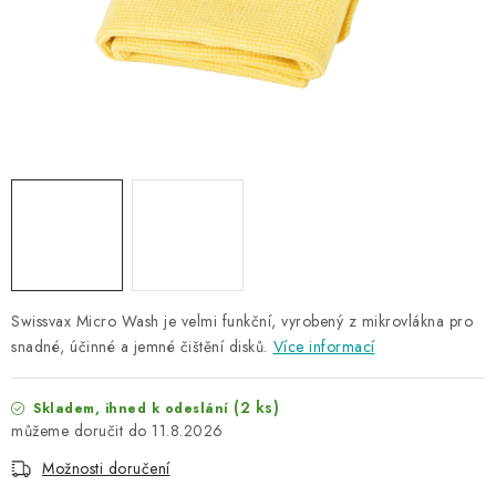
NAŠE SLUŽBY
KONTAKTY
PRODÁVANÉ ZNAČKY
BYDLENÍ
Věrnostní program
Všeobecné obchodní podmínky
Podmínky ochrany osobních údajů
Mapa serveru
Swissvax Micro Wash je velmi funkční, vyrobený z mikrovlákna pro
snadné, účinné a jemné čištění disků.
Více informací
(2 ks)
Skladem, ihned k odeslání
11.8.2026
Možnosti doručení