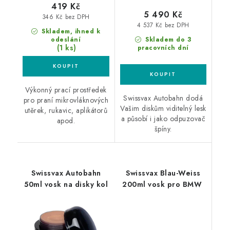
419 Kč
5 490 Kč
346 Kč bez DPH
4 537 Kč bez DPH
Skladem, ihned k
odeslání
Skladem do 3
(1 ks)
pracovních dní
Výkonný prací prostředek
Swissvax Autobahn dodá
pro praní mikrovláknových
Vašim diskům viditelný lesk
utěrek, rukavic, aplikátorů
a působí i jako odpuzovač
apod.
špíny.
Swissvax Autobahn
Swissvax Blau-Weiss
50ml vosk na disky kol
200ml vosk pro BMW