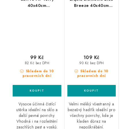
40x40cm
Breeze 40x40cm
mikrovláknová utěrka
mikrovláknová utěrka
99 Kč
109 Kč
82 Kč bez DPH
90 Kč bez DPH
Skladem do 10
Skladem do 10
pracovních dní
pracovních dní
Vysoce účinná čistící
Velmi měkký všestranný a
utěrka ideální na sklo a
bezešvý hadřík ideální pro
další pevné povrchy.
všechny povrchy, kde je
Vhodná i na rozleštění
kladen důraz na
zaschlých past a vosků.
nepoškrábání.