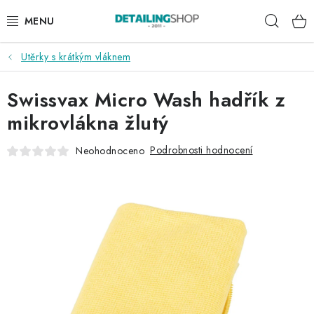
Přejít
Hleda
na
obsah
Utěrky s krátkým vláknem
AKCE
Swissvax Micro Wash hadřík z
NOVINKY
mikrovlákna žlutý
EXTERIÉR
Podrobnosti hodnocení
Neohodnoceno
INTERIÉR
PŘÍSLUŠENSTVÍ
DÁRKOVÉ SADY A POUKAZY
ČLÁNKY