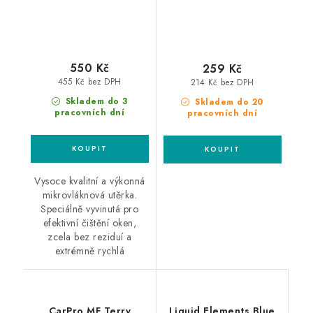
550 Kč
259 Kč
455 Kč bez DPH
214 Kč bez DPH
Skladem do 3
Skladem do 20
pracovních dní
pracovních dní
Vysoce kvalitní a výkonná
mikrovláknová utěrka.
Speciálně vyvinutá pro
efektivní čištění oken,
zcela bez reziduí a
extrémně rychlá
CarPro MF Terry
Liquid Elements Blue