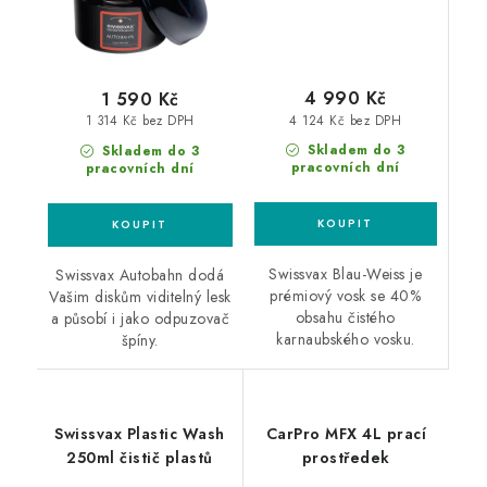
4 990 Kč
1 590 Kč
4 124 Kč bez DPH
1 314 Kč bez DPH
Skladem do 3
Skladem do 3
pracovních dní
pracovních dní
Swissvax Blau-Weiss je
Swissvax Autobahn dodá
prémiový vosk se 40%
Vašim diskům viditelný lesk
obsahu čistého
a působí i jako odpuzovač
karnaubského vosku.
špíny.
Swissvax Plastic Wash
CarPro MFX 4L prací
250ml čistič plastů
prostředek