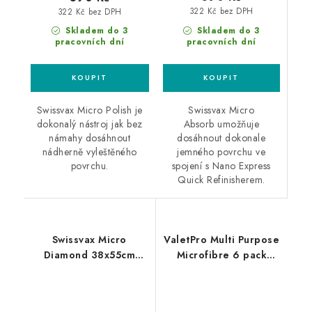
322 Kč bez DPH
322 Kč bez DPH
Skladem do 3
Skladem do 3
pracovních dní
pracovních dní
Swissvax Micro
Swissvax Micro Polish je
Absorb umožňuje
dokonalý nástroj jak bez
dosáhnout dokonale
námahy dosáhnout
jemného povrchu ve
nádherně vyleštěného
spojení s Nano Express
povrchu.
Quick Refinisherem.
Swissvax Micro
ValetPro Multi Purpose
Diamond 38x55cm
Microfibre 6 pack
utěrka
White 35x35cm
mikrovláknové utěrky
6ks