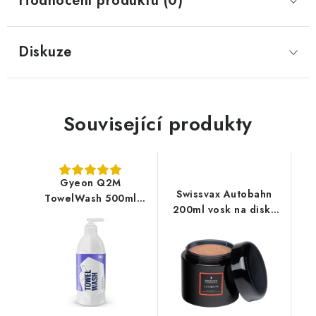
Hodnocení produktu (0)
Diskuze
Související produkty
Gyeon Q2M
Swissvax Autobahn
TowelWash 500ml
200ml vosk na disky
přípravek pro praní
kol
mikrovláknových
utěrek