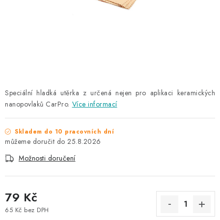
NAŠE SLUŽBY
KONTAKTY
PRODÁVANÉ ZNAČKY
BYDLENÍ
Speciální hladká utěrka z určená nejen pro aplikaci keramických
nanopovlaků CarPro.
Více informací
Věrnostní program
Všeobecné obchodní podmínky
Podmínky ochrany osobních údajů
Mapa serveru
Skladem do 10 pracovních dní
25.8.2026
Možnosti doručení
79 Kč
65 Kč bez DPH
Měrná cena: