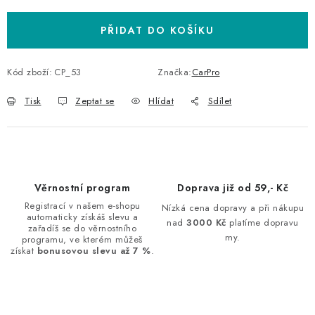
PŘIDAT DO KOŠÍKU
Kód zboží:
CP_53
Značka:
CarPro
Tisk
Zeptat se
Hlídat
Sdílet
Věrnostní program
Doprava již od 59,- Kč
Registrací v našem e-shopu
Nízká cena dopravy a při nákupu
automaticky získáš slevu a
nad
3000 Kč
platíme dopravu
zařadíš se do věrnostního
my.
programu, ve kterém můžeš
získat
bonusovou slevu až 7 %
.