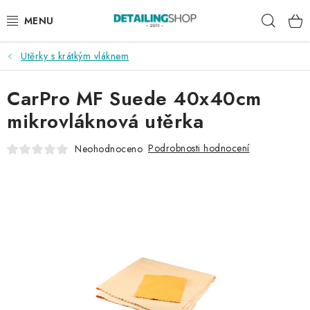
Přejít
Hleda
na
obsah
Utěrky s krátkým vláknem
AKCE
CarPro MF Suede 40x40cm
NOVINKY
mikrovláknová utěrka
EXTERIÉR
Podrobnosti hodnocení
Neohodnoceno
INTERIÉR
PŘÍSLUŠENSTVÍ
DÁRKOVÉ SADY A POUKAZY
ČLÁNKY