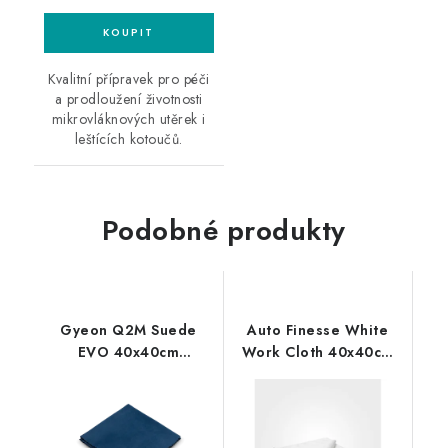
Kvalitní přípravek pro péči
a prodloužení životnosti
mikrovláknových utěrek i
leštících kotoučů.
Podobné produkty
Gyeon Q2M Suede
Auto Finesse White
EVO 40x40cm
Work Cloth 40x40cm
mikrovláknová utěrka
mikrovláknová utěrka