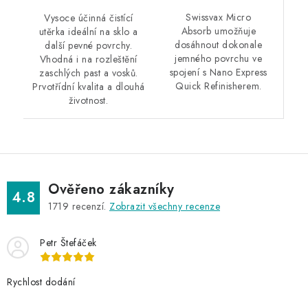
Swissvax Micro
Vysoce účinná čistící
Absorb umožňuje
utěrka ideální na sklo a
dosáhnout dokonale
další pevné povrchy.
jemného povrchu ve
Vhodná i na rozleštění
spojení s Nano Express
zaschlých past a vosků.
Quick Refinisherem.
Prvotřídní kvalita a dlouhá
životnost.
Ověřeno zákazníky
4.8
1719
recenzí.
Zobrazit všechny recenze
Petr Štefáček
Rychlost dodání