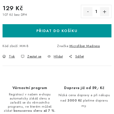
129 Kč
107 Kč bez DPH
Měrná cena:
PŘIDAT DO KOŠÍKU
Kód zboží:
MM-8
Značka:
Microfiber Madness
Tisk
Zeptat se
Hlídat
Sdílet
Věrnostní program
Doprava již od 59,- Kč
Registrací v našem e-shopu
Nízká cena dopravy a při nákupu
automaticky získáš slevu a
nad
3000 Kč
platíme dopravu
zařadíš se do věrnostního
my.
programu, ve kterém můžeš
získat
bonusovou slevu až 7 %
.