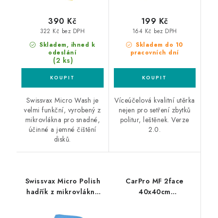
390 Kč
199 Kč
322 Kč bez DPH
164 Kč bez DPH
Skladem, ihned k
Skladem do 10
odeslání
pracovních dní
(2 ks)
Swissvax Micro Wash je
Víceúčelová kvalitní utěrka
velmi funkční, vyrobený z
nejen pro setření zbytků
mikrovlákna pro snadné,
politur, leštěnek. Verze
účinné a jemné čištění
2.0.
disků.
Swissvax Micro Polish
CarPro MF 2face
hadřík z mikrovlákna
40x40cm
modrý
mikrovláknová utěrka