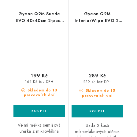
Gyeon Q2M Suede
Gyeon Q2M
EVO 40x40cm 2-pack
InteriorWipe EVO 2-
mikrovláknová utěrka
Pack 40x40cm utěrky
do interiéru
199 Kč
289 Kč
164 Kč bez DPH
239 Kč bez DPH
Skladem do 10
Skladem do 10
pracovních dní
pracovních dní
Velmi měkka semišová
Sada 2 kusů
utěrka z mikrovlákna
mikrovláknových utěrek