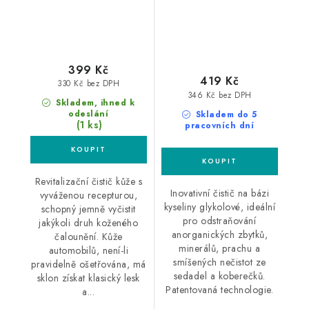
399 Kč
419 Kč
330 Kč bez DPH
346 Kč bez DPH
Skladem, ihned k
odeslání
Skladem do 5
(1 ks)
pracovních dní
Revitalizační čistič kůže s
Inovativní čistič na bázi
vyváženou recepturou,
kyseliny glykolové, ideální
schopný jemně vyčistit
pro odstraňování
jakýkoli druh koženého
anorganických zbytků,
čalounění. Kůže
minerálů, prachu a
automobilů, není-li
smíšených nečistot ze
pravidelně ošetřována, má
sedadel a koberečků.
sklon získat klasický lesk
Patentovaná technologie.
a...