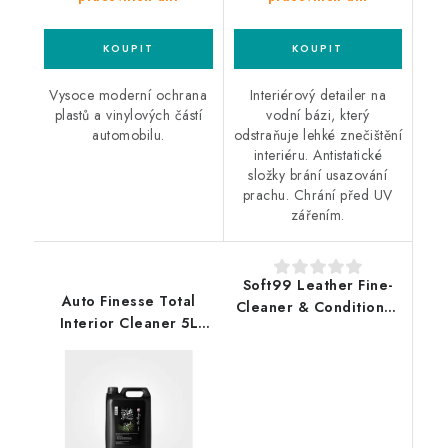
Vysoce moderní ochrana
Interiérový detailer na
plastů a vinylových částí
vodní bázi, který
automobilu.
odstraňuje lehké znečištění
interiéru. Antistatické
složky brání usazování
prachu. Chrání před UV
zářením.
Soft99 Leather Fine-
Auto Finesse Total
Cleaner & Conditioner
Interior Cleaner 5L
100ml čistič a
čistič interiéru
kondicioner