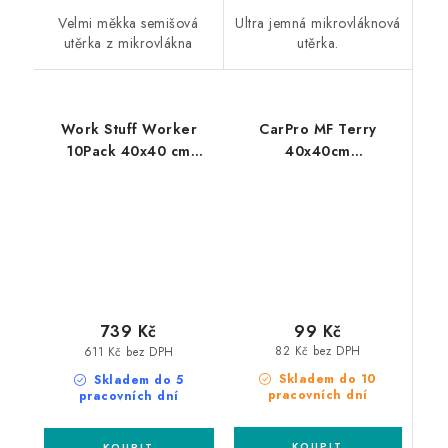
Velmi měkka semišová
Ultra jemná mikrovláknová
utěrka z mikrovlákna
utěrka.
Work Stuff Worker
CarPro MF Terry
10Pack 40x40 cm
40x40cm
mikrovláknové utěrky
mikrovláknová utěrka
99 Kč
739 Kč
82 Kč bez DPH
611 Kč bez DPH
Skladem do 10
Skladem do 5
pracovních dní
pracovních dní