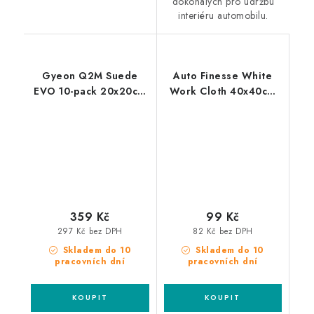
dokonalých pro údržbu
interiéru automobilu.
Gyeon Q2M Suede
Auto Finesse White
EVO 10-pack 20x20cm
Work Cloth 40x40cm
mikrovláknová utěrka
mikrovláknová utěrka
10ks
359 Kč
99 Kč
297 Kč bez DPH
82 Kč bez DPH
Skladem do 10
Skladem do 10
pracovních dní
pracovních dní