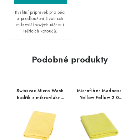
Kvalitní přípravek pro péči
a prodloužení životnosti
mikrovláknových utěrek i
leštících kotoučů.
Podobné produkty
Swissvax Micro Wash
Microfiber Madness
hadřík z mikrovlákna
Yellow Fellow 2.0
žlutý
40x40cm
mikrovláknová utěrka