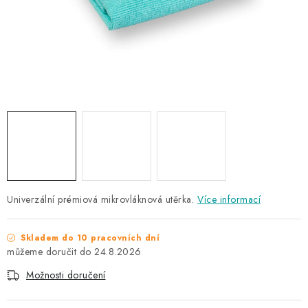
NAŠE SLUŽBY
KONTAKTY
PRODÁVANÉ ZNAČKY
BYDLENÍ
Věrnostní program
Všeobecné obchodní podmínky
Podmínky ochrany osobních údajů
Mapa serveru
Univerzální prémiová mikrovláknová utěrka.
Více informací
Skladem do 10 pracovních dní
24.8.2026
Možnosti doručení