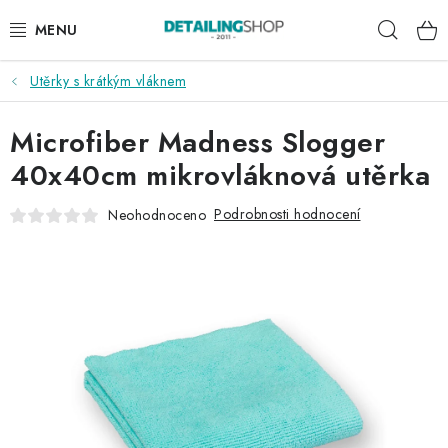
Přejít
Hleda
na
obsah
Utěrky s krátkým vláknem
AKCE
Microfiber Madness Slogger
NOVINKY
40x40cm mikrovláknová utěrka
EXTERIÉR
Podrobnosti hodnocení
Neohodnoceno
INTERIÉR
PŘÍSLUŠENSTVÍ
DÁRKOVÉ SADY A POUKAZY
ČLÁNKY