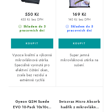
550 Kč
169 Kč
455 Kč bez DPH
140 Kč bez DPH
Skladem do 3
Skladem do 5
pracovních dní
pracovních dní
Vysoce kvalitní a výkonná
Super jemná
mikrovláknová utěrka.
mikrovláknová utěrka na
Speciálně vyvinutá pro
sušení.
efektivní čištění oken,
zcela bez reziduí a
extrémně rychlá
Gyeon Q2M Suede
Swissvax Micro Absorb
EVO 10-Pack 10x10cm
hadřík z mikrovlákna