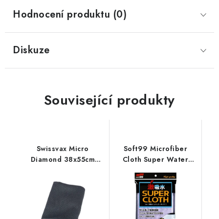
Hodnocení produktu (0)
Diskuze
Související produkty
Swissvax Micro
Soft99 Microfiber
Diamond 38x55cm
Cloth Super Water
utěrka
Absorbent Regular
Size 50x30cm sušící
utěrka