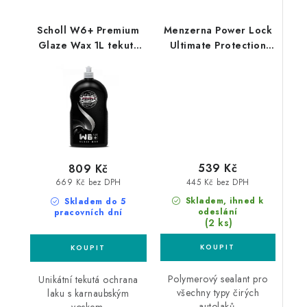
Scholl W6+ Premium
Menzerna Power Lock
Glaze Wax 1L tekutý
Ultimate Protection
vosk
250ml polymerový
sealant
539 Kč
809 Kč
445 Kč bez DPH
669 Kč bez DPH
Skladem, ihned k
Skladem do 5
odeslání
pracovních dní
(2 ks)
Polymerový sealant pro
Unikátní tekutá ochrana
všechny typy čirých
laku s karnaubským
autolaků.