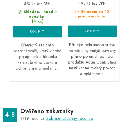
495 Kč bez DPH
520 Kč bez DPH
Skladem do 10
Skladem, ihned k
pracovních dní
odeslání
(4 ks)
Přidejte ochrannou vrstvu
Křemičitý sealant v
na všechny vnější povrchy
rozprašovači, který v sobě
přímo po umytí pomocí
spojuje lesk a hloubku
produktu Aqua Coat. Stačí
karnaubského vosku a
nastříkat na mokrý povrch
ochranu nano sealantu.
a opláchnout.
Ověřeno zákazníky
4.8
1719
recenzí.
Zobrazit všechny recenze