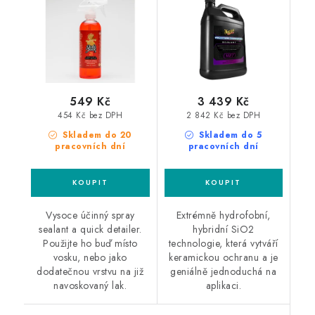
detailer
sealant
549 Kč
3 439 Kč
454 Kč bez DPH
2 842 Kč bez DPH
Skladem do 20
Skladem do 5
pracovních dní
pracovních dní
Vysoce účinný spray
Extrémně hydrofobní,
sealant a quick detailer.
hybridní SiO2
Použijte ho buď místo
technologie, která vytváří
vosku, nebo jako
keramickou ochranu a je
dodatečnou vrstvu na již
geniálně jednoduchá na
navoskovaný lak.
aplikaci.