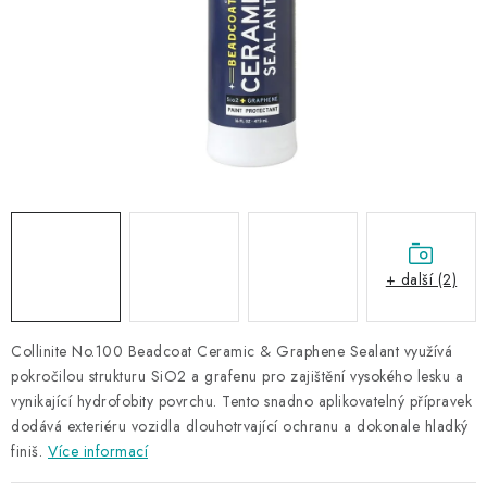
NAŠE SLUŽBY
KONTAKTY
PRODÁVANÉ ZNAČKY
BYDLENÍ
Věrnostní program
Všeobecné obchodní podmínky
Podmínky ochrany osobních údajů
Mapa serveru
+ další (2)
Collinite No.100 Beadcoat Ceramic & Graphene Sealant využívá
pokročilou strukturu SiO2 a grafenu pro zajištění vysokého lesku a
vynikající hydrofobity povrchu. Tento snadno aplikovatelný přípravek
dodává exteriéru vozidla dlouhotrvající ochranu a dokonale hladký
finiš.
Více informací