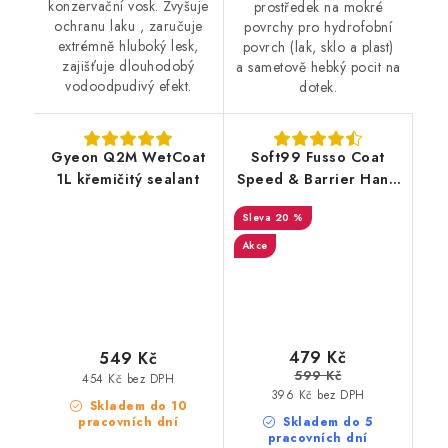
konzervační vosk. Zvyšuje
prostředek na mokré
ochranu laku , zaručuje
povrchy pro hydrofobní
extrémně hluboký lesk,
povrch (lak, sklo a plast)
zajišťuje dlouhodobý
a sametově hebký pocit na
vodoodpudivý efekt.
dotek.
Gyeon Q2M WetCoat
Soft99 Fusso Coat
1L křemičitý sealant
Speed & Barrier Hand
Spray Up to 180 days
20 %
400ml rychlý vosk
Akce
479 Kč
549 Kč
599 Kč
454 Kč bez DPH
396 Kč bez DPH
Skladem do 10
pracovních dní
Skladem do 5
pracovních dní