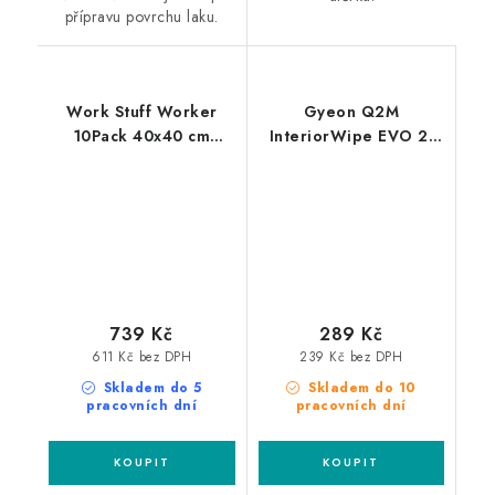
přípravu povrchu laku.
Work Stuff Worker
Gyeon Q2M
10Pack 40x40 cm
InteriorWipe EVO 2-
mikrovláknové utěrky
Pack 40x40cm utěrky
do interiéru
739 Kč
289 Kč
611 Kč bez DPH
239 Kč bez DPH
Skladem do 5
Skladem do 10
pracovních dní
pracovních dní