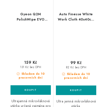
Gyeon Q2M
Auto Finesse White
PolishWipe EVO
Work Cloth 40x40cm
40x40cm
mikrovláknová utěrka
mikrovláknová utěrka
159 Kč
99 Kč
131 Kč bez DPH
82 Kč bez DPH
Skladem do 10
Skladem do 10
pracovních dní
pracovních dní
Ultrajemná mikrovláknová
Ultra jemná mikrovláknová
utěrka určená zejména pro
utěrka.