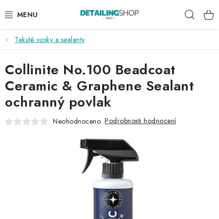
Přejít
Hleda
na
obsah
Tekuté vosky a sealanty
AKCE
Collinite No.100 Beadcoat
NOVINKY
Ceramic & Graphene Sealant
EXTERIÉR
ochranný povlak
INTERIÉR
Podrobnosti hodnocení
Neohodnoceno
PŘÍSLUŠENSTVÍ
DÁRKOVÉ SADY A POUKAZY
ČLÁNKY