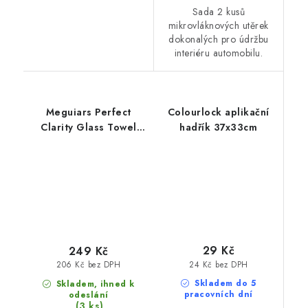
Sada 2 kusů
mikrovláknových utěrek
dokonalých pro údržbu
interiéru automobilu.
Meguiars Perfect
Colourlock aplikační
Clarity Glass Towel
hadřík 37x33cm
40x40cm utěrka na
skla
29 Kč
249 Kč
24 Kč bez DPH
206 Kč bez DPH
Skladem do 5
Skladem, ihned k
pracovních dní
odeslání
(3 ks)