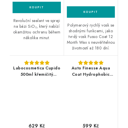
Revoluční sealant ve spreji
Polymerový rychlý vosk se
na bázi SiO₂, který nabízí
shodnými funkcemi, jako
okamžitou ochranu během
tvrdý vosk Fusso Coat 12
několika minut.
Month Wax s neuvěřitelnou
životností až 180 dní.
Labocosmetica Cupido
Auto Finesse Aqua
500ml křemičitý
Coat Hydrophobic
sealant
Rinse Aid 1L křemičitý
sealant
599 Kč
629 Kč