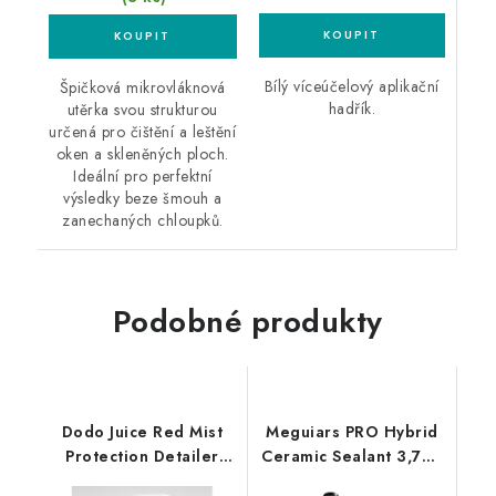
Bílý víceúčelový aplikační
Špičková mikrovláknová
hadřík.
utěrka svou strukturou
určená pro čištění a leštění
oken a skleněných ploch.
Ideální pro perfektní
výsledky beze šmouh a
zanechaných chloupků.
Podobné produkty
Dodo Juice Red Mist
Meguiars PRO Hybrid
Protection Detailer
Ceramic Sealant 3,79L
500ml protekční
hybridní keramický