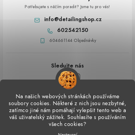
Potřebujete s něčím poradit? Jsme tu pro vás!
info
@
detailingshop.cz
602542150
604661144 Objednávky
Z
Na našich webových stránkách používáme
á
soubory cookies. Některé z nich jsou nezbytné,
Přijímáme online platby
p
zatímco jiné nám pomáhají vylepšit tento web a
váš uživatelský zážitek. Souhlasíte s používáním
a
Detailingclub
Dodo Juice
Gyeon Quartz
ValetPRO
všech cookies?
t
Microfiber Madness
Nastavení