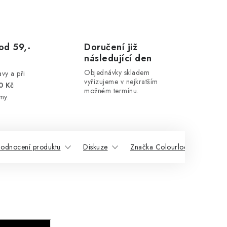
od 59,-
Doručení již
následující den
Objednávky skladem
vy a při
vyřizujeme v nejkratším
0 Kč
možném termínu.
my.
odnocení produktu
Diskuze
Značka Colourlock
Souv