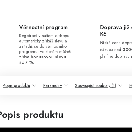
Věrnostní program
Doprava již 
Kč
Registrací v našem e-shopu
automaticky získáš slevu a
Nízká cena dopra
zařadíš se do věrnostního
nákupu nad
300
programu, ve kterém můžeš
platíme dopravu 
získat
bonusovou slevu
až 7 %
.
Popis produktu
Parametry
Související soubory (1)
H
Popis produktu