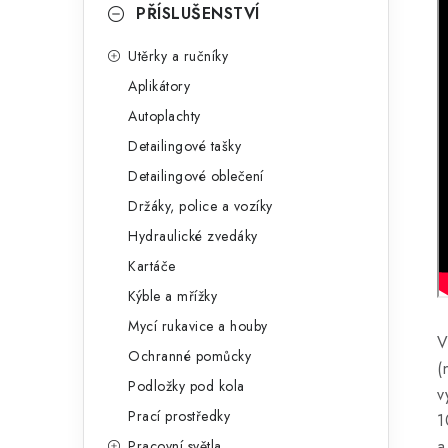
PŘÍSLUŠENSTVÍ
Utěrky a ručníky
Aplikátory
Autoplachty
Detailingové tašky
Detailingové oblečení
Držáky, police a vozíky
Hydraulické zvedáky
Kartáče
Kýble a mřížky
Mycí rukavice a houby
V
Ochranné pomůcky
(
Podložky pod kola
v
Prací prostředky
1
a
Pracovní světla