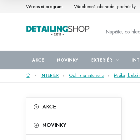
Přejít
Věrnostní program
Všeobecné obchodní podmínky
na
obsah
AKCE
NOVINKY
EXTERIÉR
INT
Domů
INTERIÉR
Ochrana interiéru
Mléka, balzá
P
K
Přeskočit
AKCE
kategorie
a
o
t
s
NOVINKY
e
t