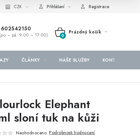
CZK
Přihlášení
Registrace
602542150
Prázdný košík
(po – pá: 9:00 – 17:00)
NÁKUPNÍ
KOŠÍK
AZY
ČLÁNKY
NAŠE SLUŽBY
KONTAKTY
lourlock Elephant
ml sloní tuk na kůži
Podrobnosti hodnocení
Neohodnoceno