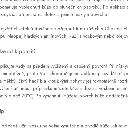
pomaluje vyblednutí kůže od slunečních paprsků. Po aplikaci 
rodyšná, příjemná na dotek s jemně lesklým povrchem.
ejvětších efektů dosáhnete při použití na kůžích s Chesterfie
ypu Nappa, hladkých anilínových, kůží s voskovým nebo olejo
ávod k použití:
plikujte vždy na předem vyčištěný a osušený povrch! Při nízký
elmi obtížně, proto Vám doporučujeme aplikaci provádět při p
a měkký, čistý hadřík a krouživými pohyby jej rovnoměrně rozt
výšení účinnosti přípravku můžete kůži a dózu s voskem jemn
ne víc než 70°C) Po vyschnutí můžete povrch kůže dodatečně r
ip:
 případě užití vosku na velmi vysušené a ztvrdlé kůže jeli to m