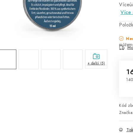
Víceúč
Více 
Polož
Nen
Mo
+ další (5)
1
140
Mě
Kód zbo
Značka
Tis