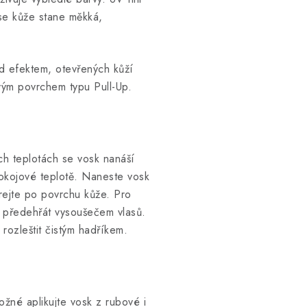
se kůže stane měkká,
ld efektem, otevřených kůží
vým povrchem typu Pull-Up.
ch teplotách se vosk nanáší
okojové teplotě. Naneste vosk
írejte po povrchu kůže. Pro
ě předehřát vysoušečem vlasů.
ozleštit čistým hadříkem.
ožné aplikujte vosk z rubové i