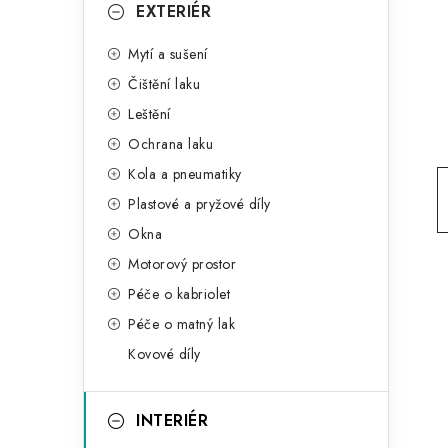
g
EXTERIÉR
r
o
Mytí a sušení
a
r
Čištění laku
n
i
Leštění
e
n
Ochrana laku
í
Kola a pneumatiky
Plastové a pryžové díly
p
Okna
a
Motorový prostor
n
Péče o kabriolet
Péče o matný lak
e
Kovové díly
l
INTERIÉR