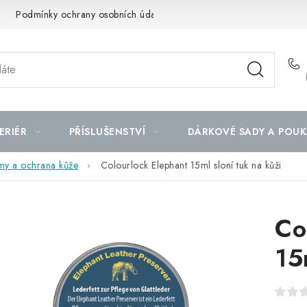
Podmínky ochrany osobních údajů
Mapa serveru
ERIÉR
PŘÍSLUŠENSTVÍ
DÁRKOVÉ SADY A POUK
my a ochrana kůže
Colourlock Elephant 15ml sloní tuk na kůži
Co
15