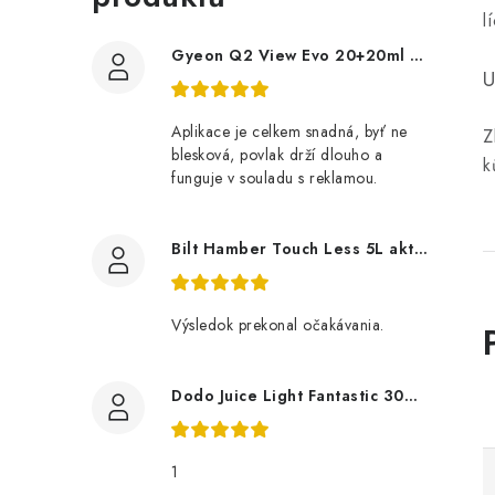
l
Gyeon Q2 View Evo 20+20ml nanopovlak na okna
U
Aplikace je celkem snadná, byť ne
Z
blesková, povlak drží dlouho a
k
funguje v souladu s reklamou.
Bilt Hamber Touch Less 5L aktivní pěna
Výsledok prekonal očakávania.
Dodo Juice Light Fantastic 30ml měkký vosk
1