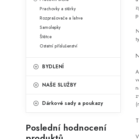
z
Prachovky a stěrky
p
Rozprašovače a lahve
Samolepky
N
Štětce
t
Ostatní příslušenství
N
BYDLENÍ
A
v
NAŠE SLUŽBY
n
z
Dárkové sady a poukazy
(
T
Poslední hodnocení
produktů
V