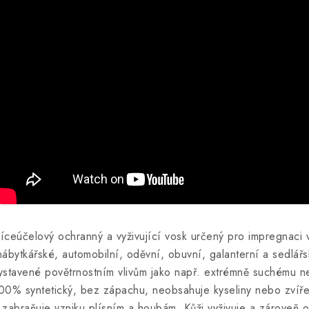
íceúčelový ochranný a vyživující vosk určený pro impregnaci 
nábytkářské, automobilní, oděvní, obuvní, galanterní a sedlář
ystavené povětrnostním vlivům jako např. extrémně suchému n
00% syntetický, bez zápachu, neobsahuje kyseliny nebo zvířec
 zabraňuje vzniku plísním a houbám. Kůži vyživuje a zároveň ož