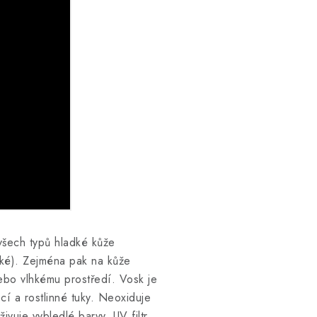
všech typů hladké kůže
ské). Zejména pak na kůže
ebo vlhkému prostředí. Vosk je
í a rostlinné tuky. Neoxiduje
ivuje vybledlé barvy. UV filtr