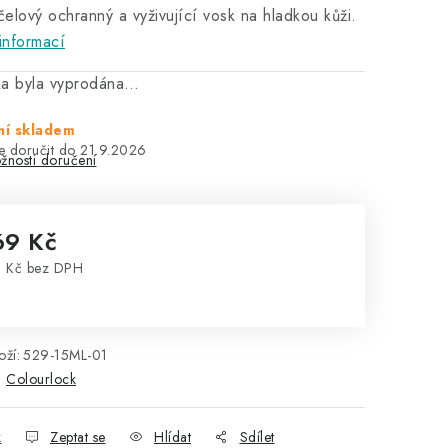
elový ochranný a vyživující vosk na hladkou kůži.
informací
ka byla vyprodána…
í skladem
21.9.2026
žnosti doručení
69 Kč
 Kč bez DPH
rná cena:
ží:
529-15ML-01
:
Colourlock
k
Zeptat se
Hlídat
Sdílet