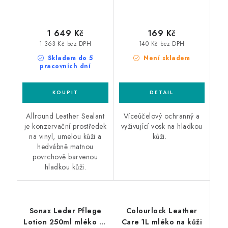
1 649 Kč
169 Kč
1 363 Kč bez DPH
140 Kč bez DPH
Skladem do 5
Není skladem
pracovních dní
Allround Leather Sealant
Víceúčelový ochranný a
je konzervační prostředek
vyživující vosk na hladkou
na vinyl, umelou kůži a
kůži.
hedvábně matnou
povrchově barvenou
hladkou kůži.
Sonax Leder Pflege
Colourlock Leather
Lotion 250ml mléko na
Care 1L mléko na kůži