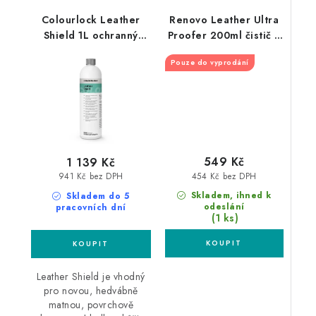
Colourlock Leather
Renovo Leather Ultra
Shield 1L ochranný
Proofer 200ml čistič a
povlak na kůži
ošetření kůže
Pouze do vyprodání
549 Kč
1 139 Kč
454 Kč bez DPH
941 Kč bez DPH
Skladem, ihned k
Skladem do 5
odeslání
pracovních dní
(1 ks)
Leather Shield je vhodný
pro novou, hedvábně
matnou, povrchově