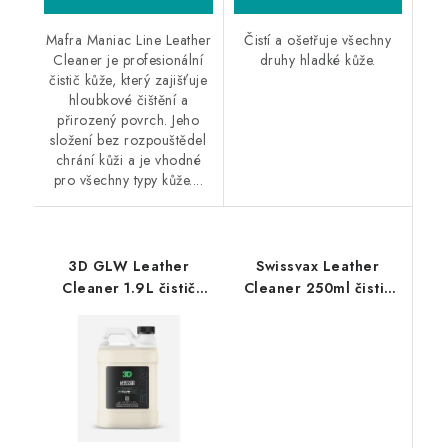
Mafra Maniac Line Leather
Čistí a ošetřuje všechny
Cleaner je profesionální
druhy hladké kůže.
čistič kůže, který zajišťuje
hloubkové čištění a
přirozený povrch. Jeho
složení bez rozpouštědel
chrání kůži a je vhodné
pro všechny typy kůže....
3D GLW Leather
Swissvax Leather
Cleaner 1.9L čistič
Cleaner 250ml čistič
kůže
kůže jemný