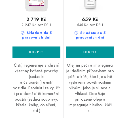
2 719 Kč
659 Kč
2 247 Kč bez DPH
545 Kč bez DPH
Skladem do 5
Skladem do 5
pracovních dní
pracovních dní
Čistí, regeneruje a chrání
Olej na péči a impregnaci
všechny kožené povrchy
je ideálním přípravkem pro
(sedadla
péči o kůži, která je silně
a čalounění) uvnitř
vystavena povětrnostním
vozidla. Produkt lze využít
vlivům, jako je slunce a
i pro domácí či komerční
vlhkost. Doplňuje
použití (sedací soupravy,
přirozené oleje a
křesla, knihy, oblečení,
impregnuje hladkou kůži
atd.)
s...