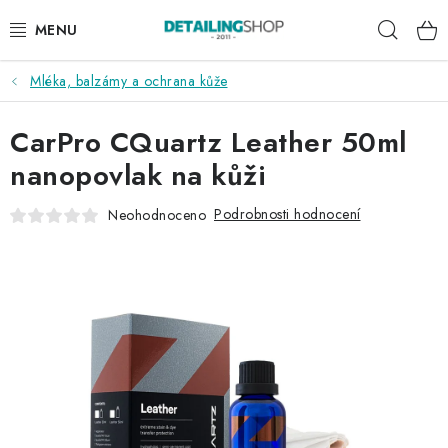
Přejít
Hleda
na
obsah
Mléka, balzámy a ochrana kůže
AKCE
CarPro CQuartz Leather 50ml
NOVINKY
nanopovlak na kůži
EXTERIÉR
Podrobnosti hodnocení
Neohodnoceno
INTERIÉR
PŘÍSLUŠENSTVÍ
DÁRKOVÉ SADY A POUKAZY
ČLÁNKY