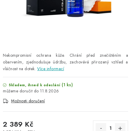
NAŠE SLUŽBY
KONTAKTY
PRODÁVANÉ ZNAČKY
BYDLENÍ
Nekompromisní ochrana kůže. Chrání před znečištěním a
obarvením, zjednodušuje údržbu, zachovává přirozený vzhled a
Věrnostní program
Všeobecné obchodní podmínky
vláčnost na dotek.
Více informací
Podmínky ochrany osobních údajů
Mapa serveru
(1 ks)
Skladem, ihned k odeslání
11.8.2026
Možnosti doručení
2 389 Kč