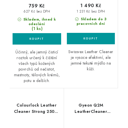
1 490 Kč
759 Kč
1 231 Kč bez DPH
627 Kč bez DPH
Skladem do 3
Skladem, ihned k
pracovních dní
odeslání
(1 ks)
Swissvax Leather Cleaner
Účinný, ale jemný čisticí
je vysoce efektivní, ale
roztok určený k čištění
jemné tekuté mýdlo na
všech typů kožených
kůži.
povrchů od nečistot,
mastnoty, tělových krémů,
potu a dalších.
Colourlock Leather
Gyeon Q2M
Cleaner Strong 250ml
LeatherCleaner
silný čistič kůže
Natural 1L čistič kůže