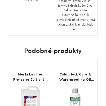
schopný jemně vyčistit
jakýkoli druh koženého
čalounění. Kůže
automobilů, není-li
pravidelně ošetřována, má
sklon získat klasický lesk
a...
Podobné produkty
Nerta Leather
Colourlock Care &
Protector 5L čistič a
Waterproofing Oil
impregnace kůže
250ml impregnační
olej na kůži