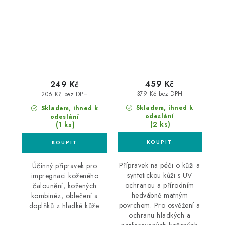
kůži
459 Kč
249 Kč
379 Kč bez DPH
206 Kč bez DPH
Skladem, ihned k
Skladem, ihned k
odeslání
odeslání
(2 ks)
(1 ks)
Přípravek na péči o kůži a
Účinný přípravek pro
syntetickou kůži s UV
impregnaci koženého
ochranou a přírodním
čalounění, kožených
hedvábně matným
kombinéz, oblečení a
povrchem. Pro osvěžení a
doplňků z hladké kůže.
ochranu hladkých a