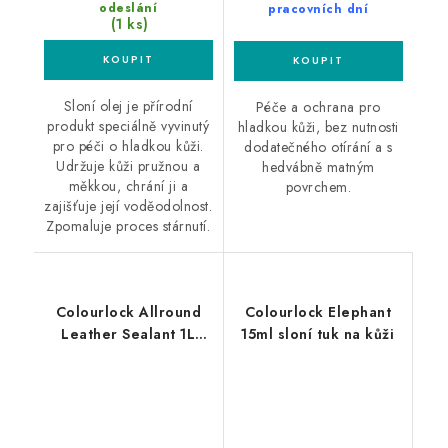
odeslání
pracovních dní
(1 ks)
Sloní olej je přírodní
Péče a ochrana pro
produkt speciálně vyvinutý
hladkou kůži, bez nutnosti
pro péči o hladkou kůži.
dodatečného otírání a s
Udržuje kůži pružnou a
hedvábně matným
měkkou, chrání ji a
povrchem.
zajišťuje její voděodolnost.
Zpomaluje proces stárnutí.
Colourlock Allround
Colourlock Elephant
Leather Sealant 1L
15ml sloní tuk na kůži
mléko na kůži