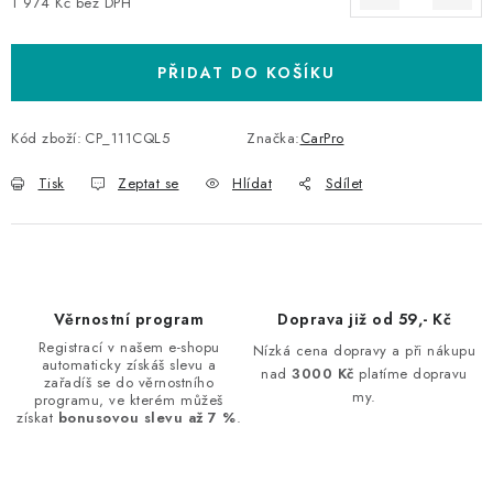
1 974 Kč bez DPH
Měrná cena:
PŘIDAT DO KOŠÍKU
Kód zboží:
CP_111CQL5
Značka:
CarPro
Tisk
Zeptat se
Hlídat
Sdílet
Věrnostní program
Doprava již od 59,- Kč
Registrací v našem e-shopu
Nízká cena dopravy a při nákupu
automaticky získáš slevu a
nad
3000 Kč
platíme dopravu
zařadíš se do věrnostního
my.
programu, ve kterém můžeš
získat
bonusovou slevu až 7 %
.