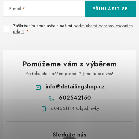
E-mail
PŘIHLÁSIT SE
Zaškrtnutím souhlasíte s našimi
podmínkami ochrany osobních
údajů
.
Pomůžeme vám s výběrem
Potřebujete s něčím poradit? Jsme tu pro vás!
info
@
detailingshop.cz
602542150
604661144 Objednávky