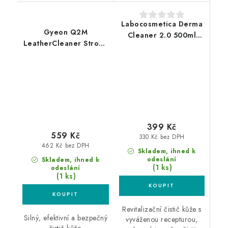
Labocosmetica Derma
Gyeon Q2M
Cleaner 2.0 500ml
LeatherCleaner Strong
čistič kůže
1L čistič kůže
399 Kč
559 Kč
330 Kč bez DPH
462 Kč bez DPH
Skladem, ihned k
odeslání
Skladem, ihned k
(1 ks)
odeslání
(1 ks)
Revitalizační čistič kůže s
Silný, efektivní a bezpečný
vyváženou recepturou,
čistič kůže.