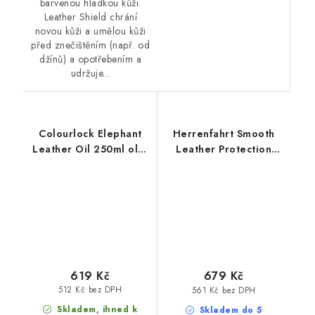
barvenou hladkou kůži.
Leather Shield chrání
novou kůži a umělou kůži
před znečištěním (např. od
džínů) a opotřebením a
udržuje...
Colourlock Elephant
Herrenfahrt Smooth
Leather Oil 250ml olej
Leather Protection
na kůži
250ml mléko na kůži
619 Kč
679 Kč
512 Kč bez DPH
561 Kč bez DPH
Skladem, ihned k
Skladem do 5