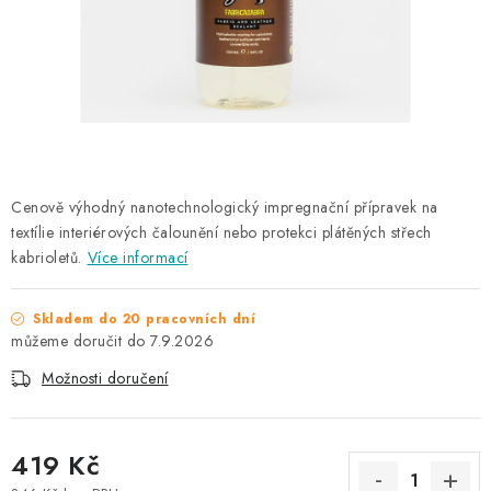
NAŠE SLUŽBY
KONTAKTY
PRODÁVANÉ ZNAČKY
BYDLENÍ
Cenově výhodný nanotechnologický impregnační přípravek na
textílie interiérových čalounění nebo protekci plátěných střech
Věrnostní program
Všeobecné obchodní podmínky
kabrioletů.
Více informací
Podmínky ochrany osobních údajů
Mapa serveru
Skladem do 20 pracovních dní
7.9.2026
Možnosti doručení
419 Kč