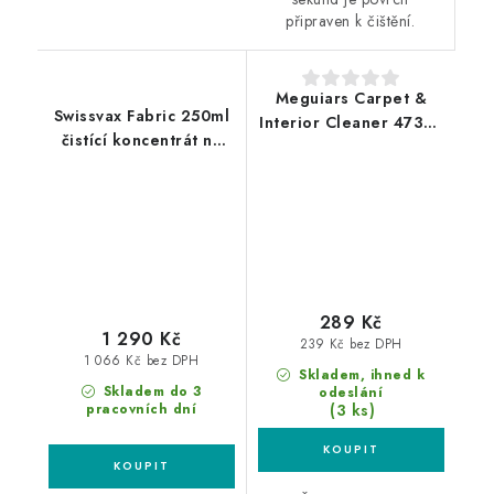
připraven k čištění.
Meguiars Carpet &
Swissvax Fabric 250ml
Interior Cleaner 473ml
čistící koncentrát na
čistič textílií
textil
289 Kč
1 290 Kč
239 Kč bez DPH
1 066 Kč bez DPH
Skladem, ihned k
Skladem do 3
odeslání
(3 ks)
pracovních dní