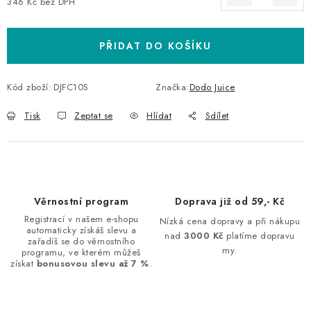
346 Kč bez DPH
Měrná cena:
PŘIDAT DO KOŠÍKU
Kód zboží:
DJFC10S
Značka:
Dodo Juice
Tisk
Zeptat se
Hlídat
Sdílet
Věrnostní program
Doprava již od 59,- Kč
Registrací v našem e-shopu
Nízká cena dopravy a při nákupu
automaticky získáš slevu a
nad
3000 Kč
platíme dopravu
zařadíš se do věrnostního
my.
programu, ve kterém můžeš
získat
bonusovou slevu až 7 %
.