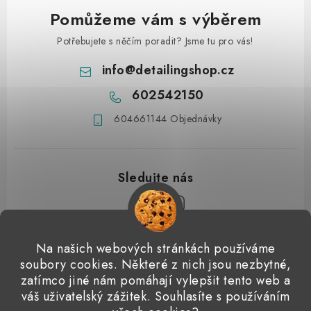
Pomůžeme vám s výběrem
Potřebujete s něčím poradit? Jsme tu pro vás!
info
@
detailingshop.cz
602542150
604661144 Objednávky
Z
Na našich webových stránkách používáme
á
soubory cookies. Některé z nich jsou nezbytné,
Přijímáme online platby
p
zatímco jiné nám pomáhají vylepšit tento web a
váš uživatelský zážitek. Souhlasíte s používáním
a
Detailingclub
Dodo Juice
Gyeon Quartz
ValetPRO