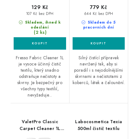
129 Kč
779 Kč
107 Kč bez DPH
644 Kč bez DPH
Skladem, ihned k
Skladem do 5
odeslání
pracovních dní
(2 ks)
Fresso Fabric Cleaner 1L
Silný čistící přípravek
je vysoce účinný čistič
navržený tak, aby si
textilu, který snadno
poradil i s nejodolnějšími
odstraňuje nečistoty a
skvrnami a nečistotami z
skvrny. Je bezpečný pro
koberců, látek a čalounění.
všechny typy textilií,
nevyžaduje...
ValetPro Classic
Labocosmetica Texia
Carpet Cleaner 1L
500ml čistič textilu
čistič koberců a textilu