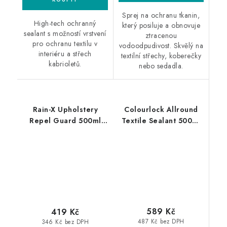
Sprej na ochranu tkanin,
High-tech ochranný
který posiluje a obnovuje
sealant s možností vrstvení
ztracenou
pro ochranu textilu v
vodoodpudivost. Skvělý na
interiéru a střech
textilní střechy, koberečky
kabrioletů.
nebo sedadla.
Rain-X Upholstery
Colourlock Allround
Repel Guard 500ml
Textile Sealant 500ml
impregnace textilu
impregnace textilu
589 Kč
419 Kč
487 Kč bez DPH
346 Kč bez DPH