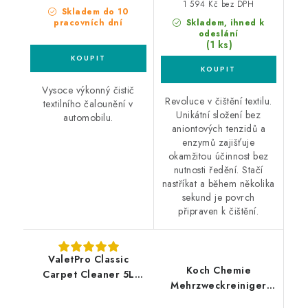
1 594 Kč bez DPH
Skladem do 10
pracovních dní
Skladem, ihned k
odeslání
(1 ks)
Vysoce výkonný čistič
Revoluce v čištění textilu.
textilního čalounění v
Unikátní složení bez
automobilu.
aniontových tenzidů a
enzymů zajišťuje
okamžitou účinnost bez
nutnosti ředění. Stačí
nastříkat a během několika
sekund je povrch
připraven k čištění.
ValetPro Classic
Koch Chemie
Carpet Cleaner 5L
Mehrzweckreiniger
čistič koberců a textilu
11kg čistič kůže a