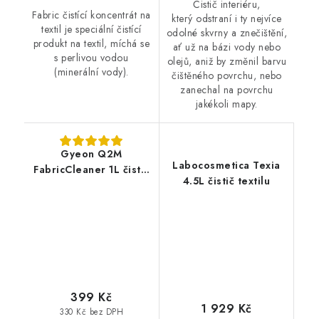
Čistič interiéru,
Fabric čistící koncentrát na
který odstraní i ty nejvíce
textil je speciální čistící
odolné skvrny a znečištění,
produkt na textil, míchá se
ať už na bázi vody nebo
s perlivou vodou
olejů, aniž by změnil barvu
(minerální vody).
čištěného povrchu, nebo
zanechal na povrchu
jakékoli mapy.
Gyeon Q2M
Labocosmetica Texia
FabricCleaner 1L čistič
4.5L čistič textilu
textilu
399 Kč
1 929 Kč
330 Kč bez DPH