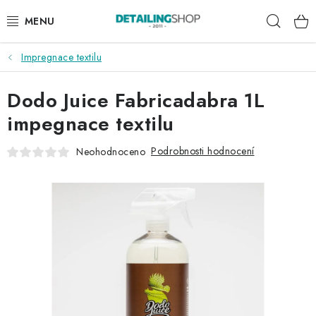
Přejít
Hleda
na
obsah
Impregnace textilu
AKCE
Dodo Juice Fabricadabra 1L
NOVINKY
impegnace textilu
EXTERIÉR
Podrobnosti hodnocení
Neohodnoceno
INTERIÉR
PŘÍSLUŠENSTVÍ
DÁRKOVÉ SADY A POUKAZY
ČLÁNKY