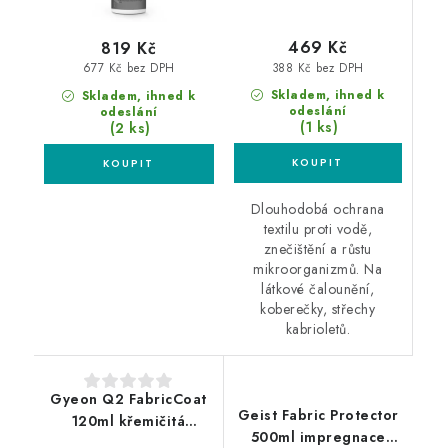
469 Kč
819 Kč
388 Kč bez DPH
677 Kč bez DPH
Skladem, ihned k
Skladem, ihned k
odeslání
odeslání
(1 ks)
(2 ks)
Dlouhodobá ochrana
textilu proti vodě,
znečištění a růstu
mikroorganizmů. Na
látkové čalounění,
koberečky, střechy
kabrioletů.
Gyeon Q2 FabricCoat
Geist Fabric Protector
120ml křemičitá
500ml impregnace
impregnace textilu