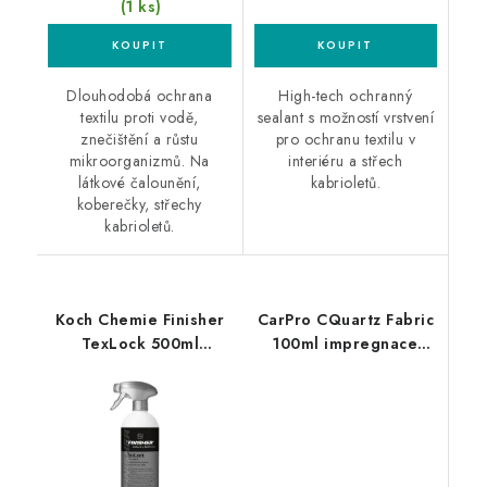
(1 ks)
Dlouhodobá ochrana
High-tech ochranný
textilu proti vodě,
sealant s možností vrstvení
znečištění a růstu
pro ochranu textilu v
mikroorganizmů. Na
interiéru a střech
látkové čalounění,
kabrioletů.
koberečky, střechy
kabrioletů.
Koch Chemie Finisher
CarPro CQuartz Fabric
TexLock 500ml
100ml impregnace
impregnace textilu
textilu