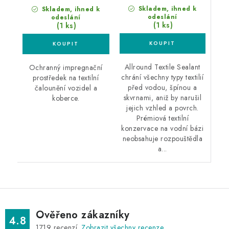
Skladem, ihned k
Skladem, ihned k
odeslání
odeslání
(1 ks)
(1 ks)
Allround Textile Sealant
Ochranný impregnační
chrání všechny typy textilií
prostředek na textilní
před vodou, špínou a
čalounění vozidel a
skvrnami, aniž by narušil
koberce.
jejich vzhled a povrch.
Prémiová textilní
konzervace na vodní bázi
neobsahuje rozpouštědla
a...
Ověřeno zákazníky
4.8
1719
recenzí.
Zobrazit všechny recenze