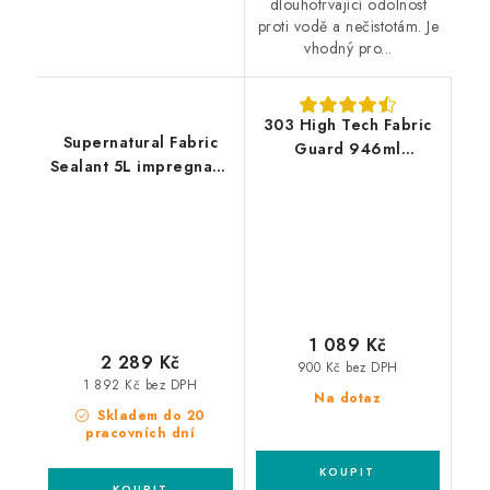
dlouhotrvající odolnost
proti vodě a nečistotám. Je
vhodný pro...
303 High Tech Fabric
Supernatural Fabric
Guard 946ml
Sealant 5L impregnace
impregnace textilu
textilu
1 089 Kč
2 289 Kč
900 Kč bez DPH
1 892 Kč bez DPH
Na dotaz
Skladem do 20
pracovních dní