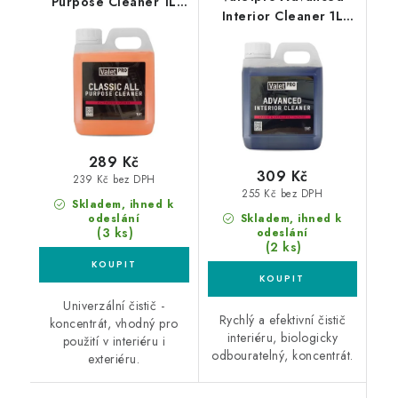
Purpose Cleaner 1L
Interior Cleaner 1L
univerzální čistič
čistič interiéru
289 Kč
309 Kč
239 Kč bez DPH
255 Kč bez DPH
Skladem, ihned k
odeslání
Skladem, ihned k
(3 ks)
odeslání
(2 ks)
Univerzální čistič -
Rychlý a efektivní čistič
koncentrát, vhodný pro
interiéru, biologicky
použití v interiéru i
odbouratelný, koncentrát.
exteriéru.