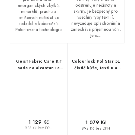
odstraňuje nečistoty a
anorganických zbytků,
skvrny. Je bezpečný pro
minerálů, prachu a
všechny typy textilií,
smíšených nečistot ze
nevyžaduje oplachování a
sedadel a koberečků.
zanechává příjemnou vůni.
Patentovaná technologie.
Jeho...
Geist Fabric Care Kit
Colourlock Pol Star 5L
sada na alcantaru a
čistič kůže, textilu a
textil
alcantary
1 129 Kč
1 079 Kč
933 Kč bez DPH
892 Kč bez DPH