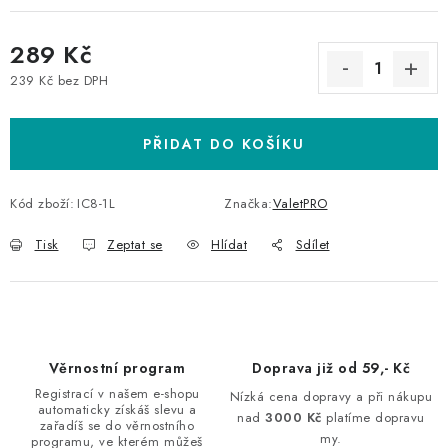
289 Kč
239 Kč bez DPH
Měrná cena:
PŘIDAT DO KOŠÍKU
Kód zboží:
IC8-1L
Značka:
ValetPRO
Tisk
Zeptat se
Hlídat
Sdílet
Věrnostní program
Doprava již od 59,- Kč
Registrací v našem e-shopu
Nízká cena dopravy a při nákupu
automaticky získáš slevu a
nad
3000 Kč
platíme dopravu
zařadíš se do věrnostního
my.
programu, ve kterém můžeš