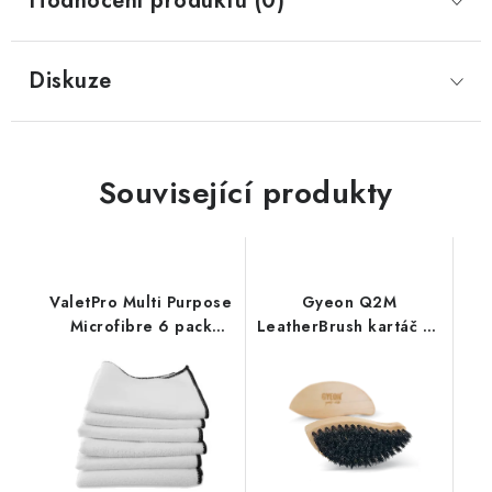
Hodnocení produktu (0)
Diskuze
Související produkty
ValetPro Multi Purpose
Gyeon Q2M
Microfibre 6 pack
LeatherBrush kartáč na
White 35x35cm
kůži
mikrovláknové utěrky
6ks