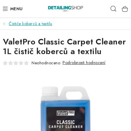
Přejít
Hleda
na
obsah
Čističe koberců a textilu
AKCE
ValetPro Classic Carpet Cleaner
NOVINKY
1L čistič koberců a textilu
EXTERIÉR
Podrobnosti hodnocení
Neohodnoceno
INTERIÉR
PŘÍSLUŠENSTVÍ
DÁRKOVÉ SADY A POUKAZY
ČLÁNKY