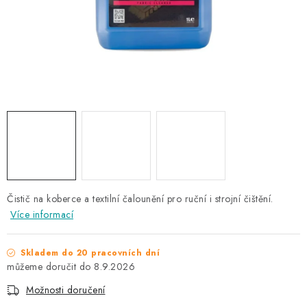
NAŠE SLUŽBY
KONTAKTY
PRODÁVANÉ ZNAČKY
BYDLENÍ
Věrnostní program
Všeobecné obchodní podmínky
Podmínky ochrany osobních údajů
Mapa serveru
Čistič na koberce a textilní čalounění pro ruční i strojní čištění.
Více informací
Skladem do 20 pracovních dní
8.9.2026
Možnosti doručení