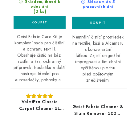
Skladem, ihned k
Skladem do 5
odeslání
pracovních dní
(2 ks)
Geist Fabric Care Kit je
Neutrální čistící prostředek
kompletní sada pro čištění
na textilie, kůži a Alcantaru
a ochranu textilií.
s konzervační
Obsahuje čistič na bázi
látkou. Zajistí originální
rostlin a řas, ochranný
impregnaci a tím chrání
přípravek, houbičku a další
vyčištěnou plochu
nástroje. Ideální pro
před opětovným
autosedačky, pohovky a...
znečištěním.
ValetPro Classic
Geist Fabric Cleaner &
Carpet Cleaner 5L
Stain Remover 500ml
čistič koberců a textilu
čistič textilu