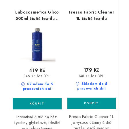
Labocosmetica Glico
Fresso Fabric Cleaner
500ml čistič textilu a
1L čistič textilu
alcantary
179 Kč
419 Kč
148 Kč bez DPH
346 Kč bez DPH
Skladem do 5
Skladem do 5
pracovních dní
pracovních dní
Fresso Fabric Cleaner 1L
Inovativní čistič na bázi
je vysoce účinný čistič
kyseliny glykolové, ideální
textilu, který snadno
pro odstraňování