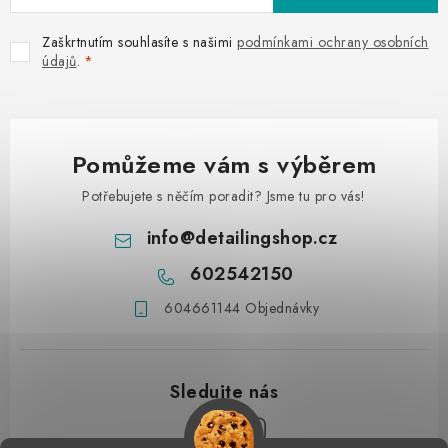
Zaškrtnutím souhlasíte s našimi
podmínkami ochrany osobních
údajů
.
Pomůžeme vám s výběrem
Potřebujete s něčím poradit? Jsme tu pro vás!
info
@
detailingshop.cz
602542150
604661144 Objednávky