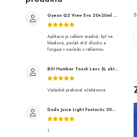
B
Gyeon Q2 View Evo 20+20ml nanopovlak na okna
Aplikace je celkem snadná, byť ne
blesková, povlak drží dlouho a
funguje v souladu s reklamou.
Bilt Hamber Touch Less 5L aktivní pěna
Výsledok prekonal očakávania.
Dodo Juice Light Fantastic 30ml měkký vosk
1