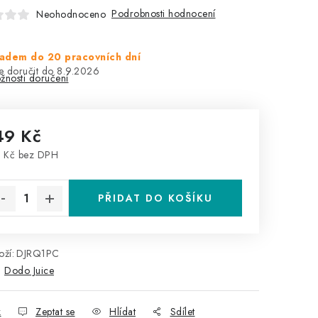
Podrobnosti hodnocení
Neohodnoceno
adem do 20 pracovních dní
8.9.2026
žnosti doručení
49 Kč
 Kč bez DPH
rná cena:
PŘIDAT DO KOŠÍKU
ží:
DJRQ1PC
:
Dodo Juice
k
Zeptat se
Hlídat
Sdílet