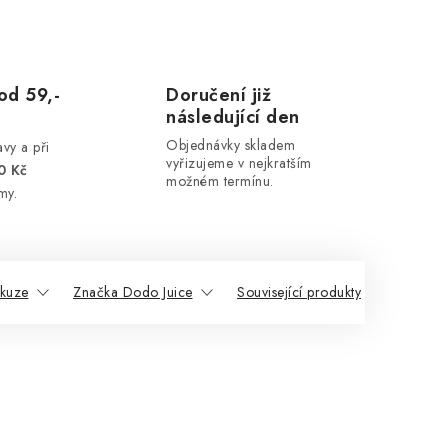
od 59,-
Doručení již
následující den
Objednávky skladem
vy a při
vyřizujeme v nejkratším
0 Kč
možném termínu.
my.
skuze
Značka Dodo Juice
Související produkty
Podob