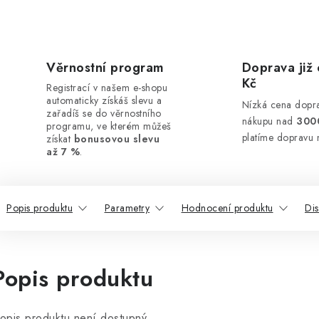
Věrnostní program
Doprava již 
Kč
Registrací v našem e-shopu
automaticky získáš slevu a
Nízká cena dopra
zařadíš se do věrnostního
nákupu nad
300
programu, ve kterém můžeš
platíme dopravu 
získat
bonusovou slevu
až 7 %
.
Popis produktu
Parametry
Hodnocení produktu
Di
Popis produktu
opis produktu není dostupný