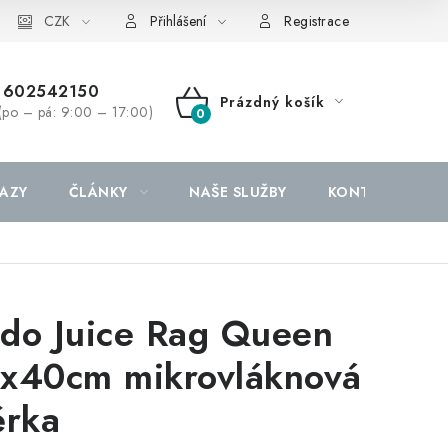
CZK
Přihlášení
Registrace
602542150
Prázdný košík
(po – pá: 9:00 – 17:00)
NÁKUPNÍ
KOŠÍK
AZY
ČLÁNKY
NAŠE SLUŽBY
KONTAKTY
a
do Juice Rag Queen
x40cm mikrovláknová
ěrka