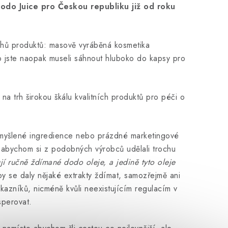
odo Juice pro Českou republiku již od roku
uhů produktů: masově vyráběná kosmetika
 jste naopak museli sáhnout hluboko do kapsy pro
na trh širokou škálu kvalitních produktů pro péči o
ymyšlené ingredience nebo prázdné marketingové
 abychom si z podobných výrobců udělali trochu
í ručně ždímané dodo oleje, a jedině tyto oleje
 se daly nějaké extrakty ždímat, samozřejmě ani
kazníků, nicméně kvůli neexistujícím regulacím v
osperovat.