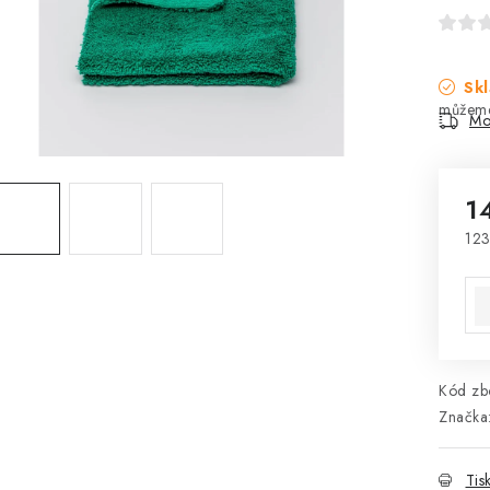
Skl
Mo
1
123
Mě
Kód zbo
Značka
Tis