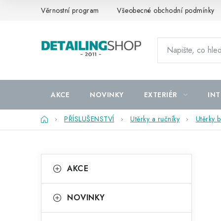
Přejít
Věrnostní program
Všeobecné obchodní podmínky
na
obsah
AKCE
NOVINKY
EXTERIÉR
INT
Domů
PŘÍSLUŠENSTVÍ
Utěrky a ručníky
Utěrky 
P
K
Přeskočit
AKCE
kategorie
a
o
t
s
NOVINKY
e
t