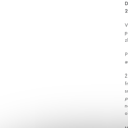
D
2
V
p
z
P
a
Ž
f
s
p
n
o