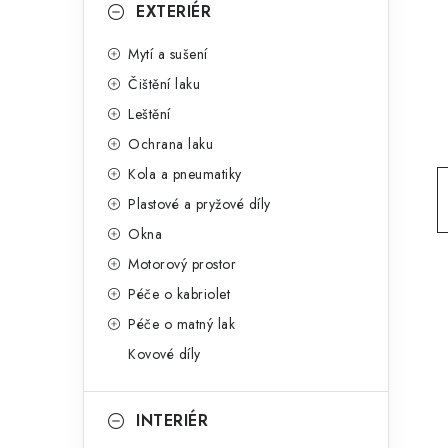
g
EXTERIÉR
r
o
Mytí a sušení
a
r
Čištění laku
n
i
Leštění
e
n
Ochrana laku
í
Kola a pneumatiky
Plastové a pryžové díly
p
Okna
a
Motorový prostor
n
Péče o kabriolet
Péče o matný lak
e
Kovové díly
l
INTERIÉR