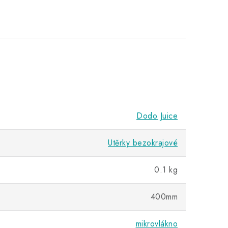
Dodo Juice
Utěrky bezokrajové
0.1 kg
400mm
mikrovlákno