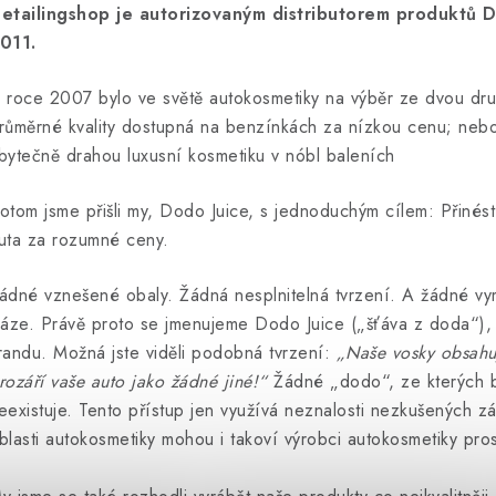
etailingshop je autorizovaným distributorem produktů D
011.
 roce 2007 bylo ve světě autokosmetiky na výběr ze dvou dr
růměrné kvality dostupná na benzínkách za nízkou cenu; nebo
bytečně drahou luxusní kosmetiku v nóbl baleních
otom jsme přišli my, Dodo Juice, s jednoduchým cílem: Přinést 
uta za rozumné ceny.
ádné vznešené obaly. Žádná nesplnitelná tvrzení. A žádné v
ráze. Právě proto se jmenujeme Dodo Juice („šťáva z doda“),
randu. Možná jste viděli podobná tvrzení:
„Naše vosky obsahuj
rozáří vaše auto jako žádné jiné!“
Žádné „dodo“, ze kterých by
eexistuje. Tento přístup jen využívá neznalosti nezkušených zá
blasti autokosmetiky mohou i takoví výrobci autokosmetiky pr