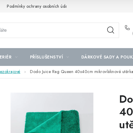
Podmínky ochrany osobních údajů
Mapa serveru
ERIÉR
PŘÍSLUŠENSTVÍ
DÁRKOVÉ SADY A POUK
bezokrajové
Dodo Juice Rag Queen 40x40cm mikrovláknová utěrk
Do
40
ut