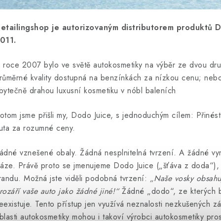
etailingshop je autorizovaným distributorem produktů D
011.
 roce 2007 bylo ve světě autokosmetiky na výběr ze dvou dr
růměrné kvality dostupná na benzínkách za nízkou cenu; nebo
bytečně drahou luxusní kosmetiku v nóbl baleních
otom jsme přišli my, Dodo Juice, s jednoduchým cílem: Přinést 
uta za rozumné ceny.
ádné vznešené obaly. Žádná nesplnitelná tvrzení. A žádné v
ráze. Právě proto se jmenujeme Dodo Juice („šťáva z doda“),
randu. Možná jste viděli podobná tvrzení:
„Naše vosky obsahuj
rozáří vaše auto jako žádné jiné!“
Žádné „dodo“, ze kterých by
eexistuje. Tento přístup jen využívá neznalosti nezkušených zá
blasti autokosmetiky mohou i takoví výrobci autokosmetiky pr