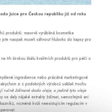
odo Juice pro Českou republiku již od roku
uhů produktů: masově vyráběná kosmetika
 jste naopak museli sáhnout hluboko do kapsy pro
na trh širokou škálu kvalitních produktů pro péči o
ymyšlené ingredience nebo prázdné marketingové
 abychom si z podobných výrobců udělali trochu
í ručně ždímané dodo oleje, a jedině tyto oleje
 se daly nějaké extrakty ždímat, samozřejmě ani
kazníků, nicméně kvůli neexistujícím regulacím v
osperovat.