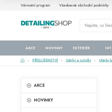
Přejít
Věrnostní program
Všeobecné obchodní podmínky
na
obsah
AKCE
NOVINKY
EXTERIÉR
INT
Domů
PŘÍSLUŠENSTVÍ
Utěrky a ručníky
Utěrky 
P
K
Přeskočit
AKCE
kategorie
a
o
t
s
NOVINKY
e
t