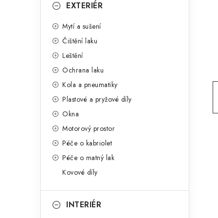
g
EXTERIÉR
r
o
Mytí a sušení
a
r
Čištění laku
n
i
Leštění
e
n
Ochrana laku
í
Kola a pneumatiky
Plastové a pryžové díly
p
Okna
a
Motorový prostor
n
Péče o kabriolet
Péče o matný lak
e
Kovové díly
l
INTERIÉR