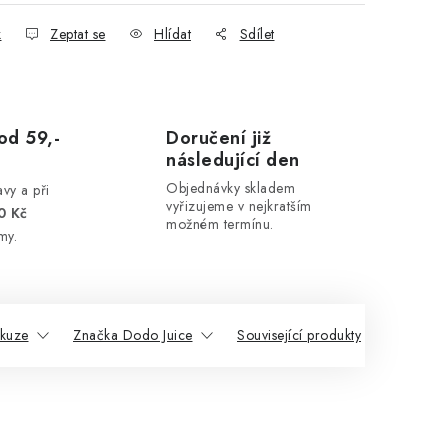
k
Zeptat se
Hlídat
Sdílet
od 59,-
Doručení již
následující den
Objednávky skladem
vy a při
vyřizujeme v nejkratším
0 Kč
možném termínu.
my.
skuze
Značka Dodo Juice
Související produkty
Podob