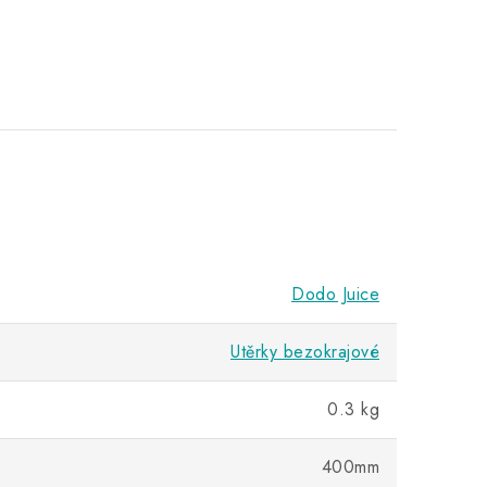
Dodo Juice
Utěrky bezokrajové
0.3 kg
400mm