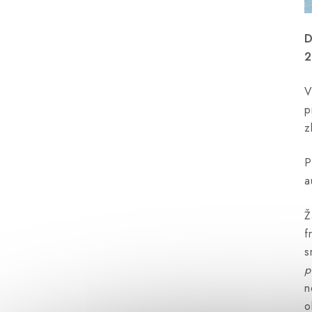
D
2
V
p
z
P
a
Ž
f
s
p
n
o