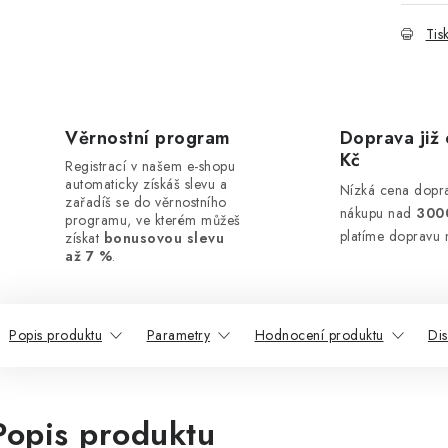
Tis
Věrnostní program
Doprava již 
Kč
Registrací v našem e-shopu
automaticky získáš slevu a
Nízká cena dopra
zařadíš se do věrnostního
nákupu nad
300
programu, ve kterém můžeš
platíme dopravu 
získat
bonusovou slevu
až 7 %
.
Popis produktu
Parametry
Hodnocení produktu
Di
Popis produktu