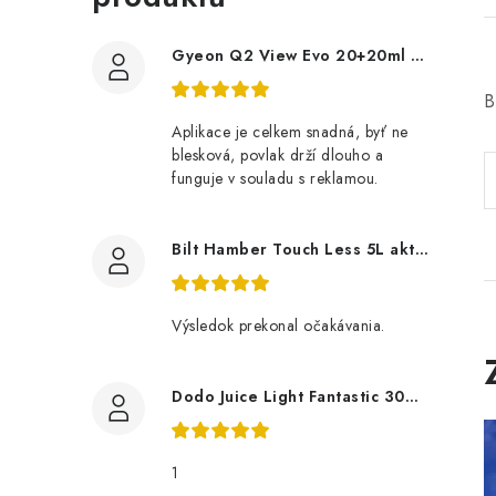
Gyeon Q2 View Evo 20+20ml nanopovlak na okna
B
Aplikace je celkem snadná, byť ne
blesková, povlak drží dlouho a
funguje v souladu s reklamou.
Bilt Hamber Touch Less 5L aktivní pěna
Výsledok prekonal očakávania.
Dodo Juice Light Fantastic 30ml měkký vosk
1