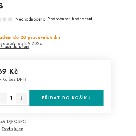
s
Podrobnosti hodnocení
Neohodnoceno
adem do 20 pracovních dní
8.9.2026
žnosti doručení
69 Kč
5 Kč bez DPH
rná cena:
PŘIDAT DO KOŠÍKU
ží:
DJRQ3PC
:
Dodo Juice