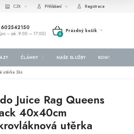
CZK
Přihlášení
Registrace
602542150
Prázdný košík
(po – pá: 9:00 – 17:00)
NÁKUPNÍ
KOŠÍK
AZY
ČLÁNKY
NAŠE SLUŽBY
KONTAKTY
 utěrka 3ks
do Juice Rag Queens
ack 40x40cm
krovláknová utěrka