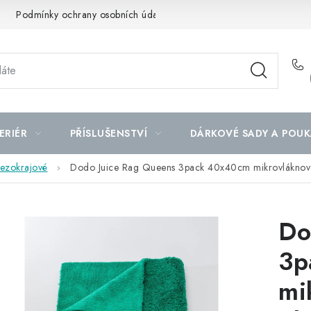
Podmínky ochrany osobních údajů
Mapa serveru
ERIÉR
PŘÍSLUŠENSTVÍ
DÁRKOVÉ SADY A POUK
bezokrajové
Dodo Juice Rag Queens 3pack 40x40cm mikrovláknová
Do
3p
mi