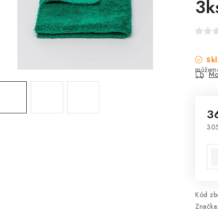
3k
Skl
Mo
3
30
Mě
Kód zbo
Značka