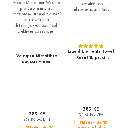
Fresso Microfiber Wash je
speciálně pro
profesionální prací
mikrovláknové utěrky.
prostředek určený k čištění
mikrovláken a
detailingových pomůcek.
Efektivně odstraňuje...
Liquid Elements Towel
Valetpro Microfibre
Reset 1L prací
Reviver 500ml
prostředek na
přípravek pro praní
mikrovlákno
mikrovláknových
utěrek
389 Kč
289 Kč
321 Kč bez DPH
239 Kč bez DPH
Skladem do 10
pracovních dní
Skladem do 20