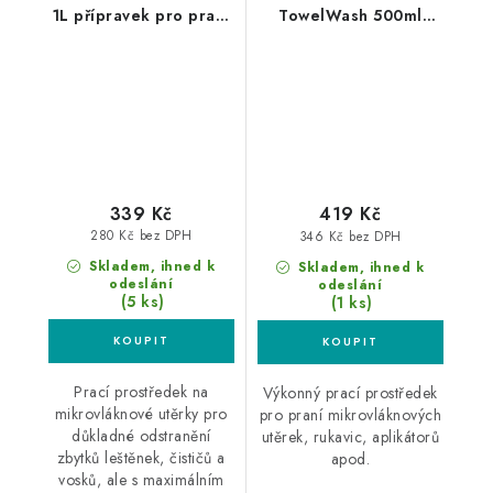
1L přípravek pro praní
TowelWash 500ml
mikrovláknových
přípravek pro praní
utěrek
mikrovláknových
utěrek
339 Kč
419 Kč
280 Kč bez DPH
346 Kč bez DPH
Skladem, ihned k
Skladem, ihned k
odeslání
odeslání
(5 ks)
(1 ks)
Prací prostředek na
Výkonný prací prostředek
mikrovláknové utěrky pro
pro praní mikrovláknových
důkladné odstranění
utěrek, rukavic, aplikátorů
zbytků leštěnek, čističů a
apod.
vosků, ale s maximálním