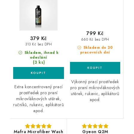
mikrovláknových
utěrek
799 Kč
379 Kč
660 Kč bez DPH
313 Kč bez DPH
Skladem do 20
pracovních dní
Skladem, ihned k
odeslání
(3 ks)
Výkonný prací prostředek
Extra koncentrovaný prací
pro praní mikrovláknových
prostředek pro praní
utěrek, rukavic, aplikátorů
mikrovláknových utěrek,
apod.
ručníků, rukavic, aplikátorů
apod.
Mafra Microfiber Wash
Gyeon Q2M