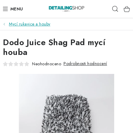
Přejít
Hleda
na
obsah
Mycí rukavice a houby
AKCE
Dodo Juice Shag Pad mycí
NOVINKY
houba
EXTERIÉR
Podrobnosti hodnocení
Neohodnoceno
INTERIÉR
PŘÍSLUŠENSTVÍ
DÁRKOVÉ SADY A POUKAZY
ČLÁNKY