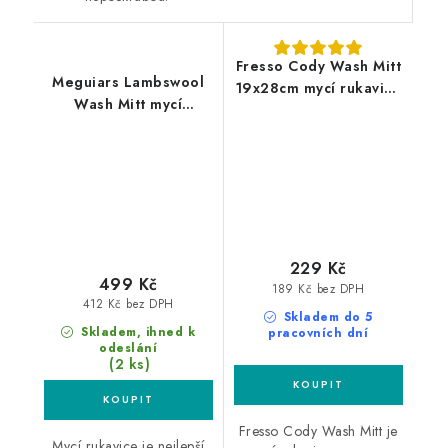
Fresso Cody Wash Mitt
Meguiars Lambswool
19x28cm mycí rukavice
Wash Mitt mycí
z mikrovlákna
rukavice
229 Kč
499 Kč
189 Kč bez DPH
412 Kč bez DPH
Skladem do 5
Skladem, ihned k
pracovních dní
odeslání
(2 ks)
Fresso Cody Wash Mitt je
Mycí rukavice je nejlepší