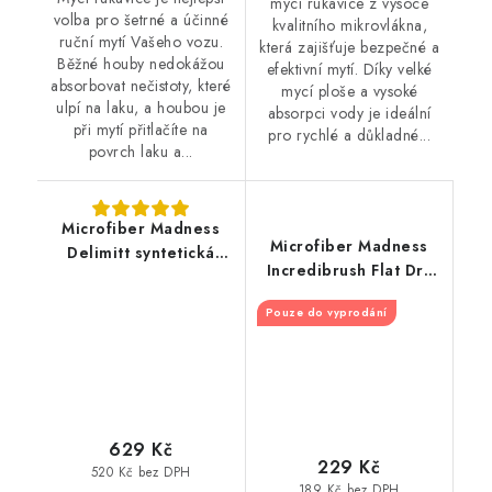
mycí rukavice z vysoce
volba pro šetrné a účinné
kvalitního mikrovlákna,
ruční mytí Vašeho vozu.
která zajišťuje bezpečné a
Běžné houby nedokážou
efektivní mytí. Díky velké
absorbovat nečistoty, které
mycí ploše a vysoké
ulpí na laku, a houbou je
absorpci vody je ideální
při mytí přitlačíte na
pro rychlé a důkladné...
povrch laku a...
Microfiber Madness
Microfiber Madness
Delimitt syntetická
Incredibrush Flat Dry
mycí rukavice
Cover náhradní návlek
Pouze do vyprodání
kartáče
629 Kč
229 Kč
520 Kč bez DPH
189 Kč bez DPH