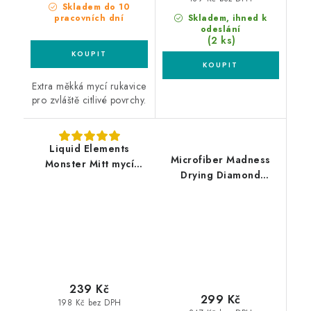
Skladem do 10
pracovních dní
Skladem, ihned k
odeslání
(2 ks)
Extra měkká mycí rukavice
pro zvláště citlivé povrchy.
Liquid Elements
Microfiber Madness
Monster Mitt mycí
Drying Diamond
rukavice
24x22cm sušící
rukavice
239 Kč
299 Kč
198 Kč bez DPH