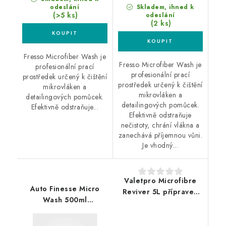
odeslání
Skladem, ihned k
(>5 ks)
odeslání
(2 ks)
Fresso Microfiber Wash je
Fresso Microfiber Wash je
profesionální prací
profesionální prací
prostředek určený k čištění
prostředek určený k čištění
mikrovláken a
mikrovláken a
detailingových pomůcek.
detailingových pomůcek.
Efektivně odstraňuje...
Efektivně odstraňuje
nečistoty, chrání vlákna a
zanechává příjemnou vůni.
Je vhodný...
Valetpro Microfibre
Auto Finesse Micro
Reviver 5L přípravek
Wash 500ml
pro praní
koncentrovaný
mikrovláknových
přípravek pro praní
utěrek