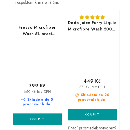
respektem k materiálům.
Dodo Juice Furry Liquid
Fresso Microfiber
Microfibre Wash 500ml
Wash 5L prací
přípravek pro praní
prostředek
mikrovláknových
utěrek
449 Kč
799 Kč
371 Kč bez DPH
660 Kč bez DPH
Skladem do 20
Skladem do 5
pracovních dní
pracovních dní
Prací prostředek vytvořený