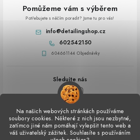
Pomůžeme vám s výběrem
Potřebujete s něčím poradit? Jsme tu pro vás!
info
@
detailingshop.cz
602542150
604661144 Objednávky
Z
Na našich webových stránkách používáme
á
soubory cookies. Některé z nich jsou nezbytné,
Přijímáme online platby
p
zatímco jiné nám pomáhají vylepšit tento web a
váš uživatelský zážitek. Souhlasíte s používáním
a
Detailingclub
Dodo Juice
Gyeon Quartz
ValetPRO