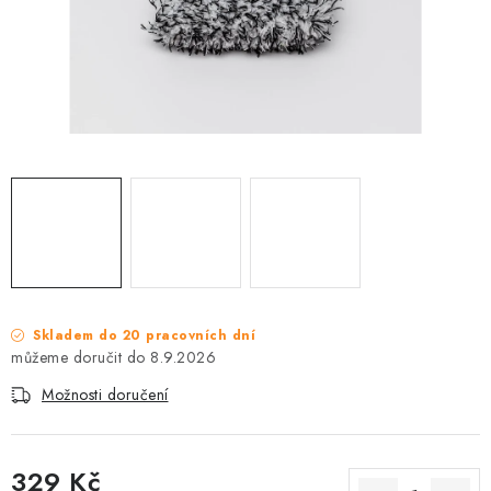
NAŠE SLUŽBY
KONTAKTY
PRODÁVANÉ ZNAČKY
BYDLENÍ
Věrnostní program
Všeobecné obchodní podmínky
Podmínky ochrany osobních údajů
Mapa serveru
Skladem do 20 pracovních dní
8.9.2026
Možnosti doručení
329 Kč