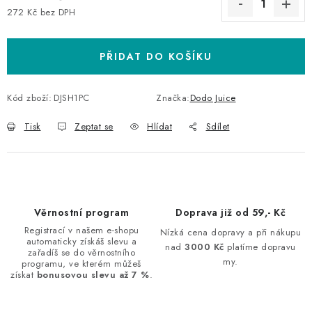
272 Kč bez DPH
Měrná cena:
PŘIDAT DO KOŠÍKU
Kód zboží:
DJSH1PC
Značka:
Dodo Juice
Tisk
Zeptat se
Hlídat
Sdílet
Věrnostní program
Doprava již od 59,- Kč
Registrací v našem e-shopu
Nízká cena dopravy a při nákupu
automaticky získáš slevu a
nad
3000 Kč
platíme dopravu
zařadíš se do věrnostního
my.
programu, ve kterém můžeš
získat
bonusovou slevu až 7 %
.