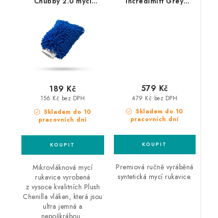
Chubby 2.0 mycí
Incredimitt Grey
rukavice
syntetická mycí
rukavice
579 Kč
189 Kč
479 Kč bez DPH
156 Kč bez DPH
Skladem do 10
Skladem do 10
pracovních dní
pracovních dní
Premiová ručně vyráběná
Mikrovláknová mycí
syntetická mycí rukavice.
rukavice vyrobená
z vysoce kvalitních Plush
Chenilla vláken, která jsou
ultra jemná a
nepoškrábou.