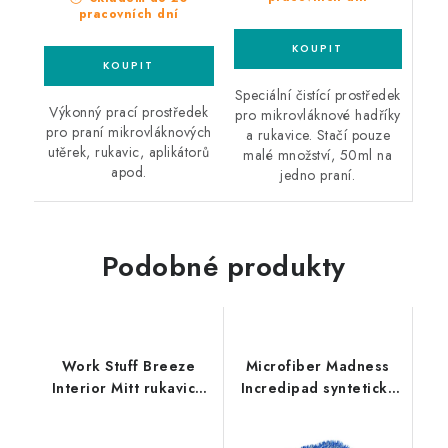
pracovních dní
Speciální čistící prostředek
Výkonný prací prostředek
pro mikrovláknové hadříky
pro praní mikrovláknových
a rukavice. Stačí pouze
utěrek, rukavic, aplikátorů
malé množství, 50ml na
apod.
jedno praní.
Podobné produkty
Work Stuff Breeze
Microfiber Madness
Interior Mitt rukavice
Incredipad syntetický
na čištění interiéru
mycí polštářek