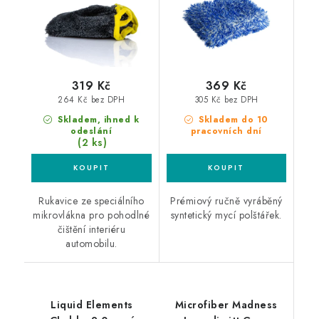
319 Kč
369 Kč
264 Kč bez DPH
305 Kč bez DPH
Skladem, ihned k
Skladem do 10
odeslání
pracovních dní
(2 ks)
Rukavice ze speciálního
Prémiový ručně vyráběný
mikrovlákna pro pohodlné
syntetický mycí polštářek.
čištění interiéru
automobilu.
Liquid Elements
Microfiber Madness