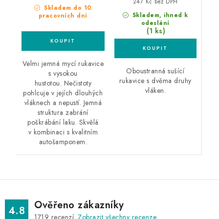
247 Kč bez DPH
Skladem do 10
Skladem, ihned k
pracovních dní
odeslání
(1 ks)
Velmi jemná mycí rukavice
Oboustranná sušící
s vysokou
rukavice s dvěma druhy
hustotou. Nečistoty
vláken.
pohlcuje v jejích dlouhých
vláknech a nepustí. Jemná
struktura zabrání
poškrábání laku. Skvělá
v kombinaci s kvalitním
autošamponem.
Ověřeno zákazníky
4.8
1719
recenzí.
Zobrazit všechny recenze