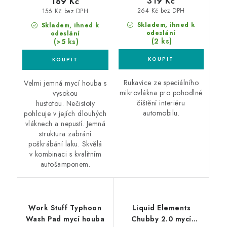
319 Kč
189 Kč
264 Kč bez DPH
156 Kč bez DPH
Skladem, ihned k
Skladem, ihned k
odeslání
odeslání
(2 ks)
(>5 ks)
Rukavice ze speciálního
Velmi jemná mycí houba s
mikrovlákna pro pohodlné
vysokou
čištění interiéru
hustotou. Nečistoty
automobilu.
pohlcuje v jejích dlouhých
vláknech a nepustí. Jemná
struktura zabrání
poškrábání laku. Skvělá
v kombinaci s kvalitním
autošamponem.
Work Stuff Typhoon
Liquid Elements
Wash Pad mycí houba
Chubby 2.0 mycí