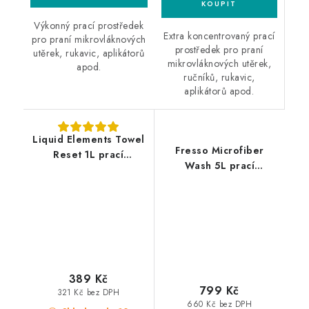
Výkonný prací prostředek
Extra koncentrovaný prací
pro praní mikrovláknových
prostředek pro praní
utěrek, rukavic, aplikátorů
mikrovláknových utěrek,
apod.
ručníků, rukavic,
aplikátorů apod.
Liquid Elements Towel
Fresso Microfiber
Reset 1L prací
Wash 5L prací
prostředek na
prostředek
mikrovlákno
389 Kč
799 Kč
321 Kč bez DPH
660 Kč bez DPH