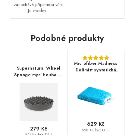
zanechává příjemnou vůni.
Je vhodný...
Podobné produkty
Microfiber Madness
Supernatural Wheel
Delimitt syntetická
Sponge mycí houba na
mycí rukavice
kola
629 Kč
279 Kč
520 Kč bez DPH
231 Kč bez DPH