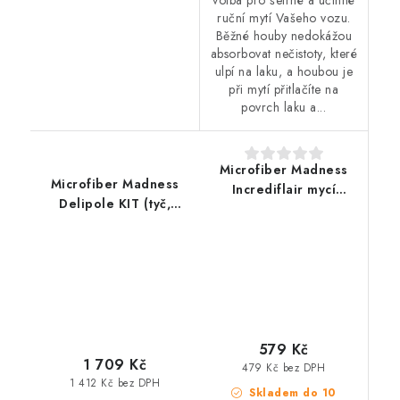
volba pro šetrné a účinné
ruční mytí Vašeho vozu.
Běžné houby nedokážou
absorbovat nečistoty, které
ulpí na laku, a houbou je
při mytí přitlačíte na
povrch laku a...
Microfiber Madness
Microfiber Madness
Incrediflair mycí
Delipole KIT (tyč,
rukavice na kola
hlava, návlek) mycí
kartáč
579 Kč
1 709 Kč
479 Kč bez DPH
1 412 Kč bez DPH
Skladem do 10