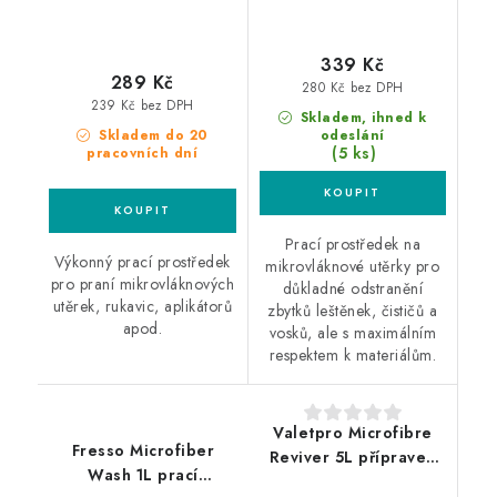
339 Kč
289 Kč
280 Kč bez DPH
239 Kč bez DPH
Skladem, ihned k
Skladem do 20
odeslání
(5 ks)
pracovních dní
Prací prostředek na
Výkonný prací prostředek
mikrovláknové utěrky pro
pro praní mikrovláknových
důkladné odstranění
utěrek, rukavic, aplikátorů
zbytků leštěnek, čističů a
apod.
vosků, ale s maximálním
respektem k materiálům.
Valetpro Microfibre
Fresso Microfiber
Reviver 5L přípravek
Wash 1L prací
pro praní