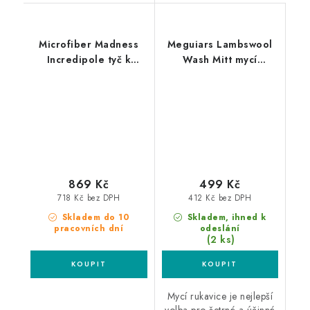
Microfiber Madness
Meguiars Lambswool
Incredipole tyč k
Wash Mitt mycí
mycímu kartáči
rukavice
869 Kč
499 Kč
718 Kč bez DPH
412 Kč bez DPH
Skladem do 10
Skladem, ihned k
pracovních dní
odeslání
(2 ks)
Mycí rukavice je nejlepší