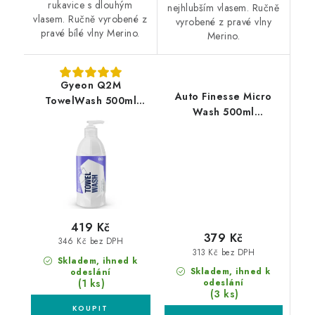
rukavice s dlouhým
nejhlubším vlasem. Ručně
vlasem. Ručně vyrobené z
vyrobené z pravé vlny
pravé bílé vlny Merino.
Merino.
Gyeon Q2M
Auto Finesse Micro
TowelWash 500ml
Wash 500ml
přípravek pro praní
koncentrovaný
mikrovláknových
přípravek pro praní
utěrek
mikrovláknových
utěrek
419 Kč
379 Kč
346 Kč bez DPH
313 Kč bez DPH
Skladem, ihned k
Skladem, ihned k
odeslání
(1 ks)
odeslání
(3 ks)