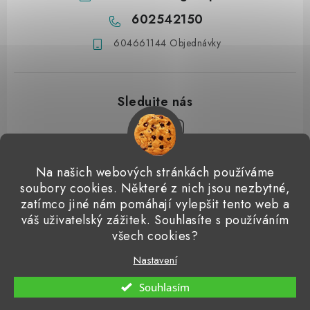
602542150
604661144 Objednávky
Z
Na našich webových stránkách používáme
á
soubory cookies. Některé z nich jsou nezbytné,
Přijímáme online platby
p
zatímco jiné nám pomáhají vylepšit tento web a
váš uživatelský zážitek. Souhlasíte s používáním
a
Detailingclub
Dodo Juice
Gyeon Quartz
ValetPRO
všech cookies?
t
Microfiber Madness
í
Nastavení
Copyright 2026
Detailingshop
. Všechna práva vyhrazena.
Souhlasím
Vytvořil Shoptet