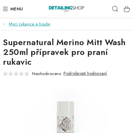
Přejít
Hleda
na
obsah
Mycí rukavice a houby
AKCE
Supernatural Merino Mitt Wash
NOVINKY
250ml přípravek pro praní
EXTERIÉR
rukavic
INTERIÉR
Podrobnosti hodnocení
Neohodnoceno
PŘÍSLUŠENSTVÍ
DÁRKOVÉ SADY A POUKAZY
ČLÁNKY