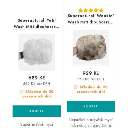
Supernatural 'Wookie'
Supernatural 'Yeti'
Wash Mitt dlouhosrstá
Wash Mitt dlouhosrstá
mycí rukavice z ovčí
mycí rukavice z ovčí
kůže
kůže
929 Kč
689 Kč
768 Kč bez DPH
569 Kč bez DPH
Skladem do 20
Skladem do 20
pracovních dní
pracovních dní
Nejměkčí a největší mycí
Super měkká mycí
rukavice, s nejdelším a