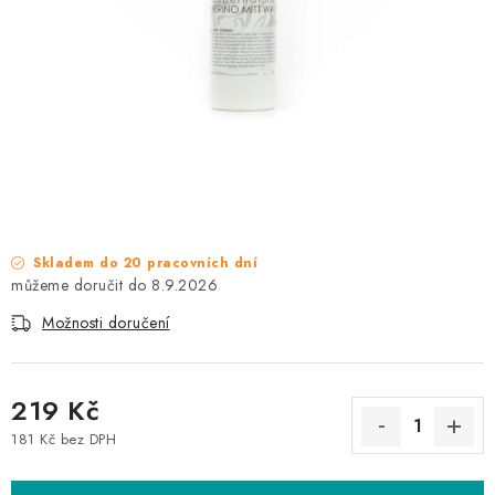
NAŠE SLUŽBY
KONTAKTY
PRODÁVANÉ ZNAČKY
BYDLENÍ
Věrnostní program
Všeobecné obchodní podmínky
Skladem do 20 pracovních dní
Podmínky ochrany osobních údajů
Mapa serveru
8.9.2026
Možnosti doručení
219 Kč
181 Kč bez DPH
Měrná cena: