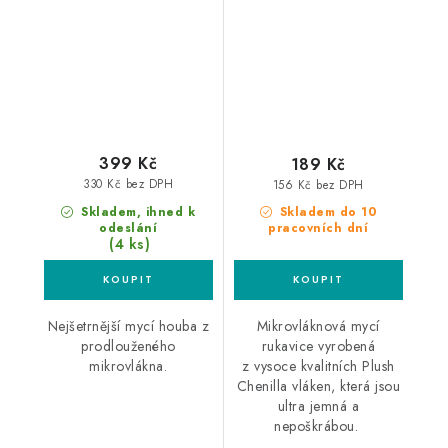
rukavice
399 Kč
189 Kč
330 Kč bez DPH
156 Kč bez DPH
Skladem, ihned k
Skladem do 10
odeslání
pracovních dní
(4 ks)
Nejšetrnější mycí houba z
Mikrovláknová mycí
prodlouženého
rukavice vyrobená
mikrovlákna.
z vysoce kvalitních Plush
Chenilla vláken, která jsou
ultra jemná a
nepoškrábou.