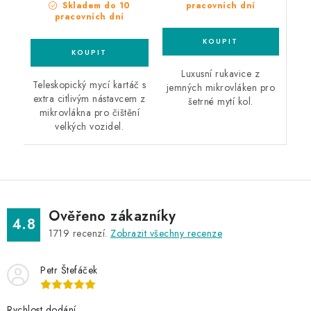
pracovních dní
Skladem do 10
pracovních dní
Luxusní rukavice z
Teleskopický mycí kartáč s
jemných mikrovláken pro
extra citlivým nástavcem z
šetrné mytí kol.
mikrovlákna pro čištění
velkých vozidel.
Ověřeno zákazníky
4.8
1719
recenzí.
Zobrazit všechny recenze
Petr Štefáček
Rychlost dodání