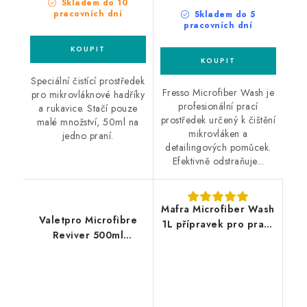
Skladem do 10
pracovních dní
Skladem do 5
pracovních dní
Speciální čistící prostředek
Fresso Microfiber Wash je
pro mikrovláknové hadříky
profesionální prací
a rukavice. Stačí pouze
prostředek určený k čištění
malé množství, 50ml na
mikrovláken a
jedno praní.
detailingových pomůcek.
Efektivně odstraňuje...
Mafra Microfiber Wash
Valetpro Microfibre
1L přípravek pro praní
Reviver 500ml
mikrovláknových
přípravek pro praní
utěrek
mikrovláknových
utěrek