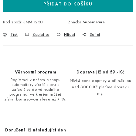
PŘIDAT DO KOŠÍKU
Kód zboží:
SNMH250
Značka:
Supernatural
Tisk
Zeptat se
Hlídat
Sdílet
Věrnostní program
Doprava již od 59,- Kč
Registrací v našem e-shopu
Nízká cena dopravy a při nákupu
automaticky získáš slevu a
nad
3000 Kč
platíme dopravu
zařadíš se do věrnostního
my.
programu, ve kterém můžeš
získat
bonusovou slevu až 7 %
.
Doručení již následující den