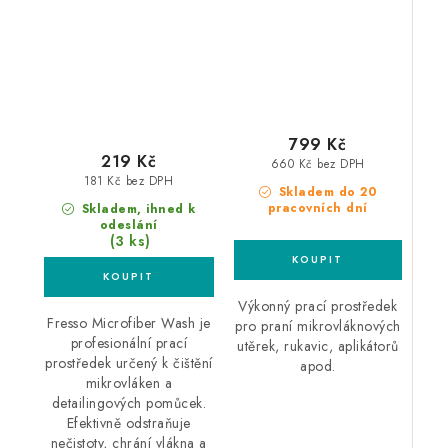
prostředek
mikrovláknových
utěrek
799 Kč
219 Kč
660 Kč bez DPH
181 Kč bez DPH
Skladem do 20
pracovních dní
Skladem, ihned k
odeslání
(3 ks)
Výkonný prací prostředek
Fresso Microfiber Wash je
pro praní mikrovláknových
profesionální prací
utěrek, rukavic, aplikátorů
prostředek určený k čištění
apod.
mikrovláken a
detailingových pomůcek.
Efektivně odstraňuje
nečistoty, chrání vlákna a