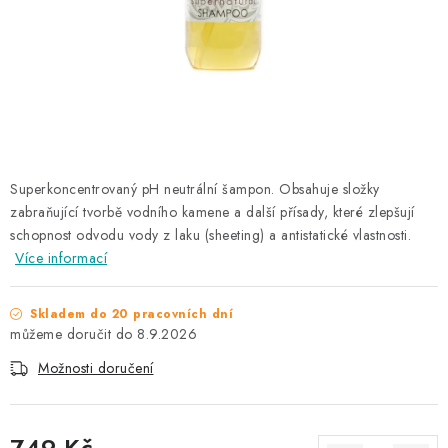
NAŠE SLUŽBY
KONTAKTY
PRODÁVANÉ ZNAČKY
BYDLENÍ
Superkoncentrovaný pH neutrální šampon. Obsahuje složky
zabraňující tvorbě vodního kamene a další přísady, které zlepšují
Věrnostní program
Všeobecné obchodní podmínky
schopnost odvodu vody z laku (sheeting) a antistatické vlastnosti.
Podmínky ochrany osobních údajů
Mapa serveru
Více informací
Skladem do 20 pracovních dní
8.9.2026
Možnosti doručení
749 Kč