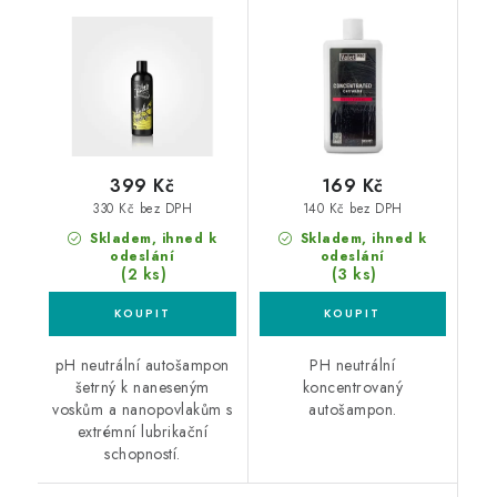
Shampoo 500ml
autošampon
autošampon
399 Kč
169 Kč
330 Kč bez DPH
140 Kč bez DPH
Skladem, ihned k
Skladem, ihned k
odeslání
odeslání
(2 ks)
(3 ks)
pH neutrální autošampon
PH neutrální
šetrný k naneseným
koncentrovaný
voskům a nanopovlakům s
autošampon.
extrémní lubrikační
schopností.