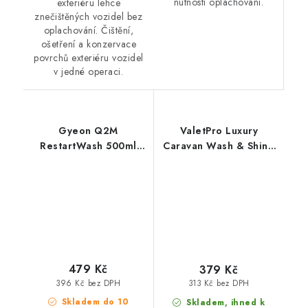
nutnosti oplachování.
exteriéru lehce
znečištěných vozidel bez
oplachování. Čištění,
ošetření a konzervace
povrchů exteriéru vozidel
v jedné operaci.
Gyeon Q2M
ValetPro Luxury
RestartWash 500ml
Caravan Wash & Shine
dekontaminační
950ml mytí bez vody
autošampon
pro karavany
479 Kč
379 Kč
396 Kč bez DPH
313 Kč bez DPH
Skladem do 10
Skladem, ihned k