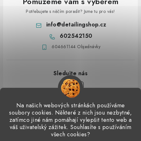
Pomůžeme vám s výběrem
Potřebujete s něčím poradit? Jsme tu pro vás!
info
@
detailingshop.cz
602542150
604661144 Objednávky
Z
Na našich webových stránkách používáme
á
soubory cookies. Některé z nich jsou nezbytné,
Přijímáme online platby
p
zatímco jiné nám pomáhají vylepšit tento web a
váš uživatelský zážitek. Souhlasíte s používáním
a
Detailingclub
Dodo Juice
Gyeon Quartz
ValetPRO
všech cookies?
t
Microfiber Madness