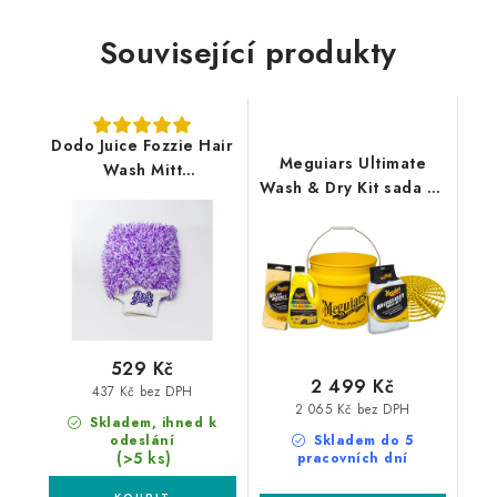
Související produkty
Dodo Juice Fozzie Hair
Meguiars Ultimate
Wash Mitt
Wash & Dry Kit sada na
mikrovláknová
mytí a sušení auta
rukavice
529 Kč
2 499 Kč
437 Kč bez DPH
2 065 Kč bez DPH
Skladem, ihned k
odeslání
Skladem do 5
(>5 ks)
pracovních dní