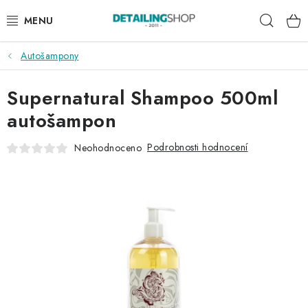
Přejít
Hleda
na
obsah
Autošampony
AKCE
Supernatural Shampoo 500ml
NOVINKY
autošampon
EXTERIÉR
Podrobnosti hodnocení
Neohodnoceno
INTERIÉR
PŘÍSLUŠENSTVÍ
DÁRKOVÉ SADY A POUKAZY
ČLÁNKY