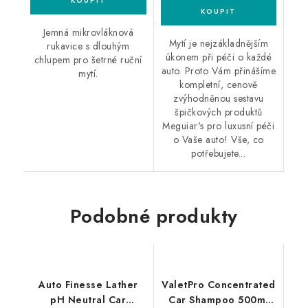
Jemná mikrovláknová
Mytí je nejzákladnějším
rukavice s dlouhým
úkonem při péči o každé
chlupem pro šetrné ruční
auto. Proto Vám přinášíme
mytí.
kompletní, cenově
zvýhodněnou sestavu
špičkových produktů
Meguiar's pro luxusní péči
o Vaše auto! Vše, co
potřebujete...
Podobné produkty
Auto Finesse Lather
ValetPro Concentrated
pH Neutral Car
Car Shampoo 500ml