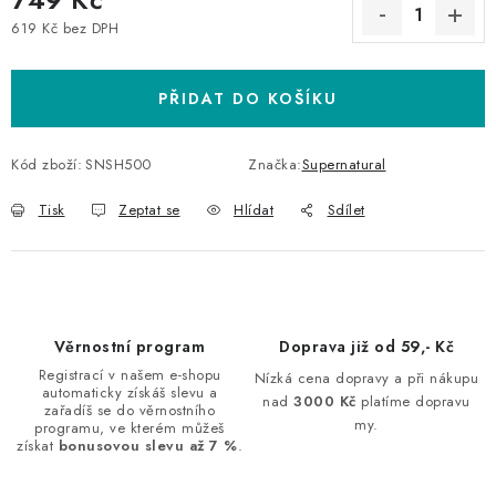
619 Kč bez DPH
Měrná cena:
PŘIDAT DO KOŠÍKU
Kód zboží:
SNSH500
Značka:
Supernatural
Tisk
Zeptat se
Hlídat
Sdílet
Věrnostní program
Doprava již od 59,- Kč
Registrací v našem e-shopu
Nízká cena dopravy a při nákupu
automaticky získáš slevu a
nad
3000 Kč
platíme dopravu
zařadíš se do věrnostního
my.
programu, ve kterém můžeš
získat
bonusovou slevu až 7 %
.