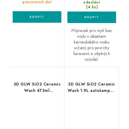
pracovních dní
odeslání
(4 ks)
Přípravek pro mytí bez
vody s obsahem
karnaubského vosku
určený pro povrchy
karavanů a obytných
vozidel.
3D GLW SiO2 Ceramic
3D GLW SiO2 Ceramic
Wash 473ml
Wash 1.9L autošampon
autošampon s
s keramikou
keramikou