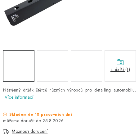
NAŠE SLUŽBY
KONTAKTY
PRODÁVANÉ ZNAČKY
BYDLENÍ
Věrnostní program
Všeobecné obchodní podmínky
+ další (1)
Podmínky ochrany osobních údajů
Mapa serveru
Nástěnný držák štětců různých výrobců pro detailing automobilu.
Více informací
Skladem do 10 pracovních dní
25.8.2026
Možnosti doručení