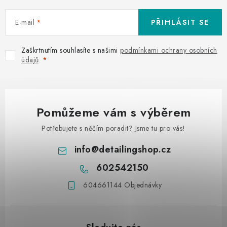
E-mail
PŘIHLÁSIT SE
Zaškrtnutím souhlasíte s našimi
podmínkami ochrany osobních
údajů
.
Pomůžeme vám s výběrem
Potřebujete s něčím poradit? Jsme tu pro vás!
info
@
detailingshop.cz
602542150
604661144 Objednávky