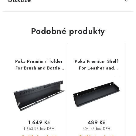
Diskuze
Podobné produkty
Poka Premium Holder
Poka Premium Shelf
For Brush and Bottles
For Leather and
Interior Body Wheels
Upholstery Brushes
80cm držák štětců a
40cm polička na
mixovacích lahví
kartáče
1 649 Kč
489 Kč
1 363 Kč bez DPH
404 Kč bez DPH