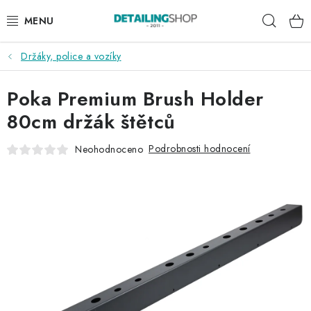
Přejít
Hleda
na
obsah
Držáky, police a vozíky
AKCE
Poka Premium Brush Holder
NOVINKY
80cm držák štětců
EXTERIÉR
Podrobnosti hodnocení
Neohodnoceno
INTERIÉR
PŘÍSLUŠENSTVÍ
DÁRKOVÉ SADY A POUKAZY
ČLÁNKY