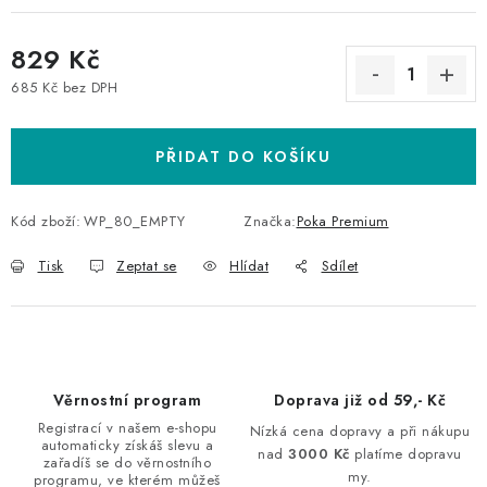
829 Kč
685 Kč bez DPH
Měrná cena:
PŘIDAT DO KOŠÍKU
Kód zboží:
WP_80_EMPTY
Značka:
Poka Premium
Tisk
Zeptat se
Hlídat
Sdílet
Věrnostní program
Doprava již od 59,- Kč
Registrací v našem e-shopu
Nízká cena dopravy a při nákupu
automaticky získáš slevu a
nad
3000 Kč
platíme dopravu
zařadíš se do věrnostního
my.
programu, ve kterém můžeš