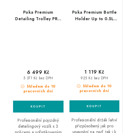
Poka Premium
Poka Premium Bottle
Detailing Trolley PRO
Holder Up to 0.5L
detailingový vozík
držák lahví
1 119 Kč
6 499 Kč
925 Kč bez DPH
5 371 Kč bez DPH
Skladem do 10
Skladem do 10
pracovních dní
pracovních dní
Profesionální držák lahví
Profesionální pojizdný
přizpůsobený jak pro
detailingový vozík s 3
upevnění na zeď, tak i k
policemi a sofistikovaným