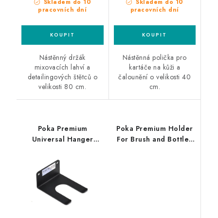
Skladem do 10
Skladem do 10
pracovních dní
pracovních dní
Nástěnný držák
Nástěnná polička pro
mixovacích lahví a
kartáče na kůži a
detailingových štětců o
čalounění o velikosti 40
velikosti 80 cm.
cm.
Poka Premium
Poka Premium Holder
Universal Hanger
For Brush and Bottles
univerzální držák
80cm držák štětců a
mixovacích lahví