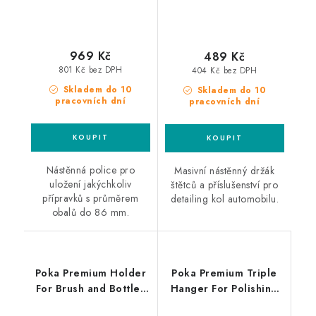
969 Kč
489 Kč
801 Kč bez DPH
404 Kč bez DPH
Skladem do 10
Skladem do 10
pracovních dní
pracovních dní
Nástěnná police pro
Masivní nástěnný držák
uložení jakýchkoliv
štětců a příslušenství pro
přípravků s průměrem
detailing kol automobilu.
obalů do 86 mm.
Poka Premium Holder
Poka Premium Triple
For Brush and Bottles
Hanger For Polishing
Body držák štětců a
Machines trojitý držák