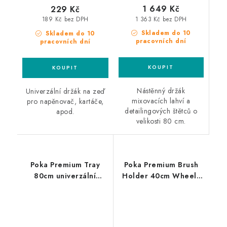
1 649 Kč
229 Kč
1 363 Kč bez DPH
189 Kč bez DPH
Skladem do 10
Skladem do 10
pracovních dní
pracovních dní
Nástěnný držák
Univerzální držák na zeď
mixovacích lahví a
pro napěnovač, kartáče,
detailingových štětců o
apod.
velikosti 80 cm.
Poka Premium Tray
Poka Premium Brush
80cm univerzální
Holder 40cm Wheels
police
držák štětců a
příslušenství pro čištění
kol