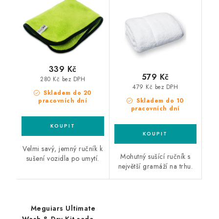
sušící ručník
339 Kč
579 Kč
280 Kč bez DPH
479 Kč bez DPH
Skladem do 20
pracovních dní
Skladem do 10
pracovních dní
Velmi savý, jemný ručník k
Mohutný sušící ručník s
sušení vozidla po umytí.
největší gramáží na trhu.
Meguiars Ultimate
Wash & Dry Kit sada na