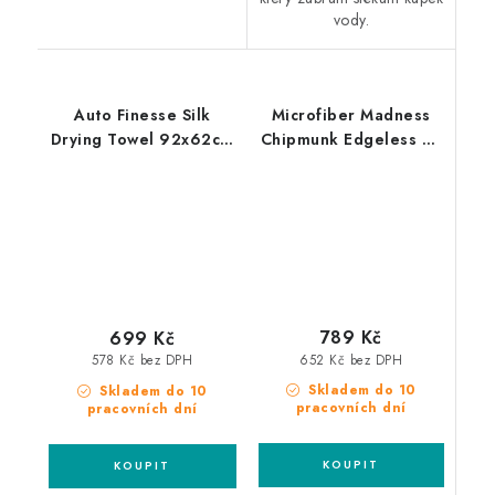
vody.
Auto Finesse Silk
Microfiber Madness
Drying Towel 92x62cm
Chipmunk Edgeless XL
prémiový sušící ručník
80x60cm sušící ručník
789 Kč
699 Kč
652 Kč bez DPH
578 Kč bez DPH
Skladem do 10
Skladem do 10
pracovních dní
pracovních dní