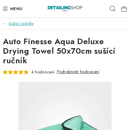
Přejít
Hleda
na
obsah
Sušící ručníky
AKCE
Auto Finesse Aqua Deluxe
NOVINKY
Drying Towel 50x70cm sušící
EXTERIÉR
ručník
INTERIÉR
Podrobnosti hodnocení
4 hodnocení
PŘÍSLUŠENSTVÍ
DÁRKOVÉ SADY A POUKAZY
ČLÁNKY