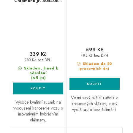
Chipmunk Jr. 40x40cm
sušící ručník
599 Kč
339 Kč
495 Kč bez DPH
280 Kč bez DPH
Skladem do 20
Skladem, ihned k
pracovních dní
odeslání
(>5 ks)
Velmi savý sušící ručník z
Vysoce kvalitní ručník na
kroucených vláken, který
vysoušení karoserie vozu s
vysuší auto bez ždímání.
inovativním hybridním
vláknem.