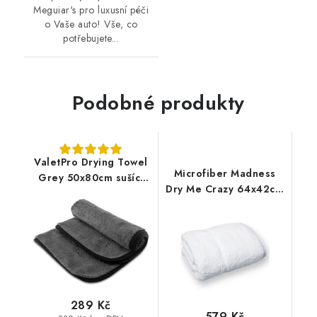
Meguiar's pro luxusní péči
o Vaše auto! Vše, co
potřebujete...
Podobné produkty
ValetPro Drying Towel
Microfiber Madness
Grey 50x80cm sušící
Dry Me Crazy 64x42cm
ručník
sušící ručník
289 Kč
579 Kč