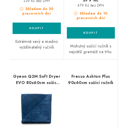
239 Kč bez DPH
479 Kč bez DPH
Skladem do 20
pracovních dní
Skladem do 10
pracovních dní
Extrémně savý a snadno
Mohutný sušící ručník s
vyždímatelný ručník
největší gramáží na trhu.
Gyeon Q2M Soft Dryer
Fresso Ashton Plus
EVO 80x60cm sušící
90x60cm sušící ručník
ručník