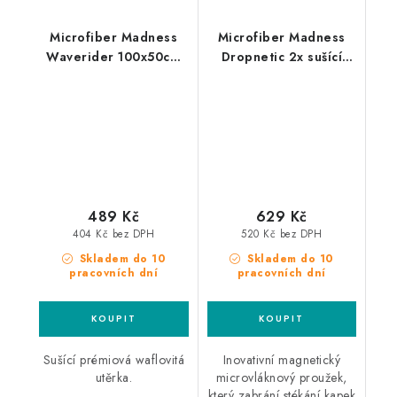
Microfiber Madness
Microfiber Madness
Waverider 100x50cm
Dropnetic 2x sušící
sušící utěrka
pásky
489 Kč
629 Kč
404 Kč bez DPH
520 Kč bez DPH
Skladem do 10
Skladem do 10
pracovních dní
pracovních dní
Sušící prémiová waflovitá
Inovativní magnetický
utěrka.
microvláknový proužek,
který zabrání stékání kapek