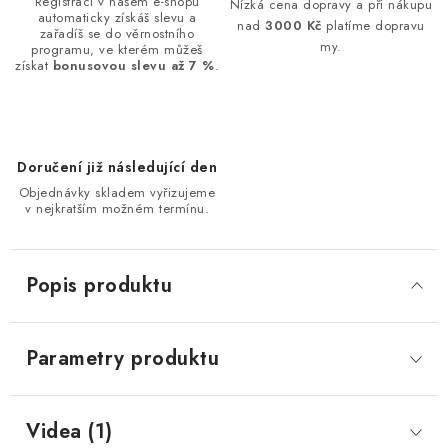
Registrací v našem e-shopu
Nízká cena dopravy a při nákupu
automaticky získáš slevu a
nad
3000 Kč
platíme dopravu
zařadíš se do věrnostního
my.
programu, ve kterém můžeš
získat
bonusovou slevu až 7 %
.
Doručení již následující den
Objednávky skladem vyřizujeme
v nejkratším možném termínu.
Popis produktu
Parametry produktu
Videa (1)