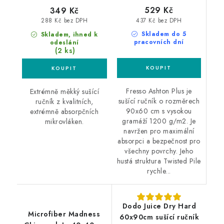
529 Kč
349 Kč
437 Kč bez DPH
288 Kč bez DPH
Skladem do 5
Skladem, ihned k
pracovních dní
odeslání
(2 ks)
Fresso Ashton Plus je
Extrémně měkký sušící
sušící ručník o rozměrech
ručník z kvalitních,
90x60 cm s vysokou
extrémně absorpčních
gramáží 1200 g/m2. Je
mikrovláken.
navržen pro maximální
absorpci a bezpečnost pro
všechny povrchy. Jeho
hustá struktura Twisted Pile
rychle...
Dodo Juice Dry Hard
Microfiber Madness
60x90cm sušící ručník