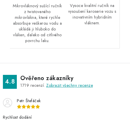
Vysoce kvalitní ručník na
Mikrovláknový sušící ručník
vysoušení karoserie vozu s
z twistovaného
inovativním hybridním
mikrovlákna, které rychle
vláknem.
absorbuje veškerou vodu a
ukládá ji hluboko do
vláken, daleko od citlivého
povrchu laku.
Ověřeno zákazníky
4.8
1719
recenzí.
Zobrazit všechny recenze
Petr Štefáček
Rychlost dodání