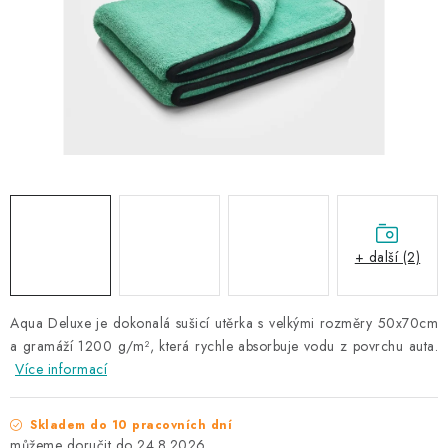
NAŠE SLUŽBY
KONTAKTY
PRODÁVANÉ ZNAČKY
BYDLENÍ
Věrnostní program
Všeobecné obchodní podmínky
Podmínky ochrany osobních údajů
Mapa serveru
+ další (2)
Aqua Deluxe je dokonalá sušicí utěrka s velkými rozměry 50x70cm
a gramáží 1200 g/m², která rychle absorbuje vodu z povrchu auta.
Více informací
Skladem do 10 pracovních dní
24.8.2026