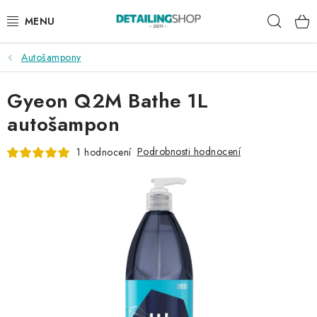
Přejít
Hleda
na
obsah
Autošampony
AKCE
Gyeon Q2M Bathe 1L
NOVINKY
autošampon
EXTERIÉR
Podrobnosti hodnocení
1 hodnocení
INTERIÉR
PŘÍSLUŠENSTVÍ
DÁRKOVÉ SADY A POUKAZY
ČLÁNKY