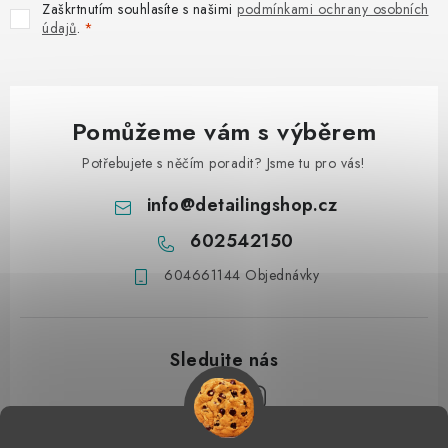
Zaškrtnutím souhlasíte s našimi
podmínkami ochrany osobních
údajů
.
Pomůžeme vám s výběrem
Potřebujete s něčím poradit? Jsme tu pro vás!
info
@
detailingshop.cz
602542150
604661144 Objednávky