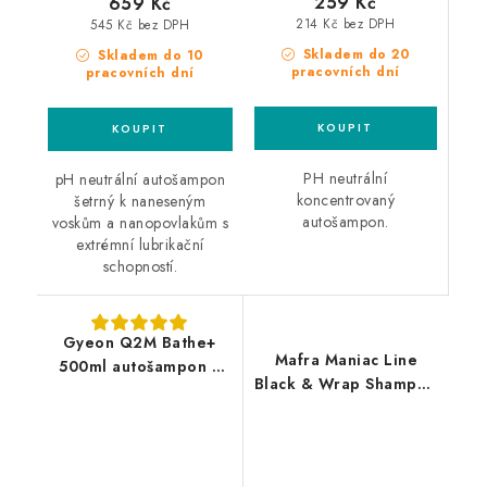
259 Kč
659 Kč
214 Kč bez DPH
545 Kč bez DPH
Skladem do 20
Skladem do 10
pracovních dní
pracovních dní
PH neutrální
pH neutrální autošampon
koncentrovaný
šetrný k naneseným
autošampon.
voskům a nanopovlakům s
extrémní lubrikační
schopností.
Gyeon Q2M Bathe+
Mafra Maniac Line
500ml autošampon s
Black & Wrap Shampoo
křemičitým sealantem
500ml dekontaminační
autošampon