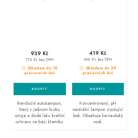
křemičitým sealantem
autošampon s voskem
419 Kč
939 Kč
346 Kč bez DPH
776 Kč bez DPH
Skladem do 20
Skladem do 10
pracovních dní
pracovních dní
Koncentrovaný, pH
Revoluční autošampon,
neutrální šampon zvyšující
který v jednom kroku
lesk. Obsahuje karnaubský
umyje a dodá laku kvalitní
vosk.
ochranu na bázi křemíku.