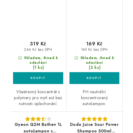
autošampon
319 Kč
169 Kč
264 Kč bez DPH
140 Kč bez DPH
Skladem, ihned k
Skladem, ihned k
odeslání
odeslání
(1 ks)
(3 ks)
Všestranný koncentrát s
PH neutrální
polymery pro mytí aut bez
koncentrovaný
nutnosti oplachování.
autošampon.
Gyeon Q2M Bathe+ 1L
Dodo Juice Sour Power
autošampon s
Shampoo 500ml