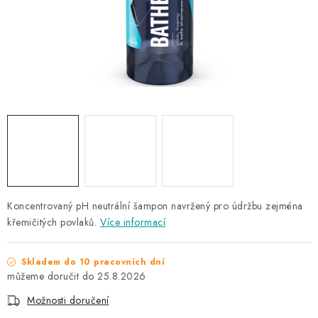
NAŠE SLUŽBY
KONTAKTY
PRODÁVANÉ ZNAČKY
BYDLENÍ
Věrnostní program
Všeobecné obchodní podmínky
Podmínky ochrany osobních údajů
Mapa serveru
Koncentrovaný pH neutrální šampon navržený pro údržbu zejména
křemičitých povlaků.
Více informací
Skladem do 10 pracovních dní
25.8.2026
Možnosti doručení