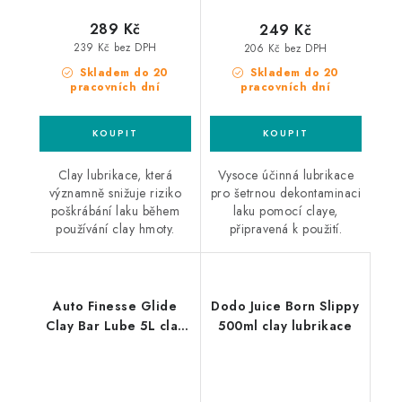
289 Kč
249 Kč
239 Kč bez DPH
206 Kč bez DPH
Skladem do 20
Skladem do 20
pracovních dní
pracovních dní
Clay lubrikace, která
Vysoce účinná lubrikace
významně snižuje riziko
pro šetrnou dekontaminaci
poškrábání laku během
laku pomocí claye,
používání clay hmoty.
připravená k použití.
Auto Finesse Glide
Dodo Juice Born Slippy
Clay Bar Lube 5L clay
500ml clay lubrikace
lubrikace