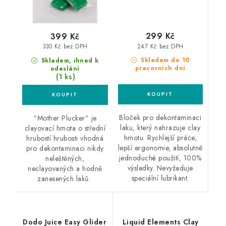
299 Kč
399 Kč
247 Kč bez DPH
330 Kč bez DPH
Skladem do 10
Skladem, ihned k
pracovních dní
odeslání
(1 ks)
Bloček pro dekontaminaci
“Mother Plucker” je
laku, který nahrazuje clay
clayovací hmota o střední
hmotu. Rychlejší práce,
hrubostí hrubosti vhodná
lepší ergonomie, absolutně
pro dekontaminaci nikdy
jednoduché použití, 100%
neleštěných,
výsledky. Nevyžaduje
neclayovaných a hodně
speciální lubrikant.
zanesených laků.
Dodo Juice Easy Glider
Liquid Elements Clay