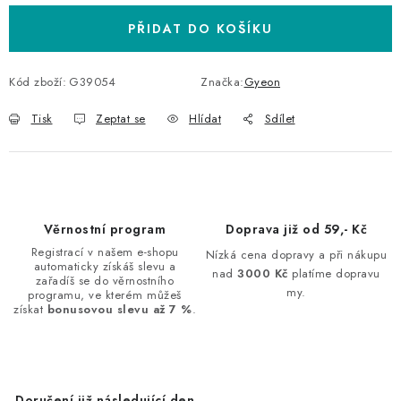
PŘIDAT DO KOŠÍKU
Kód zboží:
G39054
Značka:
Gyeon
Tisk
Zeptat se
Hlídat
Sdílet
Věrnostní program
Doprava již od 59,- Kč
Registrací v našem e-shopu
Nízká cena dopravy a při nákupu
automaticky získáš slevu a
nad
3000 Kč
platíme dopravu
zařadíš se do věrnostního
my.
programu, ve kterém můžeš
získat
bonusovou slevu až 7 %
.
Doručení již následující den