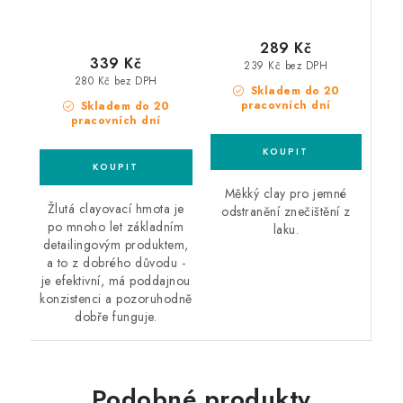
289 Kč
339 Kč
239 Kč bez DPH
280 Kč bez DPH
Skladem do 20
pracovních dní
Skladem do 20
pracovních dní
Měkký clay pro jemné
Žlutá clayovací hmota je
odstranění znečištění z
po mnoho let základním
laku.
detailingovým produktem,
a to z dobrého důvodu -
je efektivní, má poddajnou
konzistenci a pozoruhodně
dobře funguje.
Podobné produkty