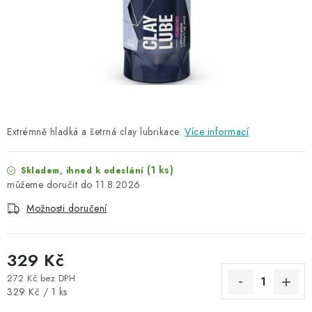
NAŠE SLUŽBY
KONTAKTY
PRODÁVANÉ ZNAČKY
BYDLENÍ
Extrémně hladká a šetrná clay lubrikace.
Více informací
Věrnostní program
Všeobecné obchodní podmínky
(1 ks)
Podmínky ochrany osobních údajů
Mapa serveru
Skladem, ihned k odeslání
11.8.2026
Možnosti doručení
329 Kč
272 Kč bez DPH
Měrná cena:
329 Kč / 1 ks