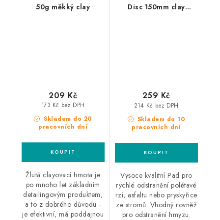
50g měkký clay
Disc 150mm clay
kotouč
209 Kč
259 Kč
173 Kč bez DPH
214 Kč bez DPH
Skladem do 20
Skladem do 10
pracovních dní
pracovních dní
Žlutá clayovací hmota je
Vysoce kvalitní Pad pro
po mnoho let základním
rychlé odstranění polétavé
detailingovým produktem,
rzi, asfaltu nebo pryskyřice
a to z dobrého důvodu -
ze stromů. Vhodný rovněž
je efektivní, má poddajnou
pro odstranění hmyzu.