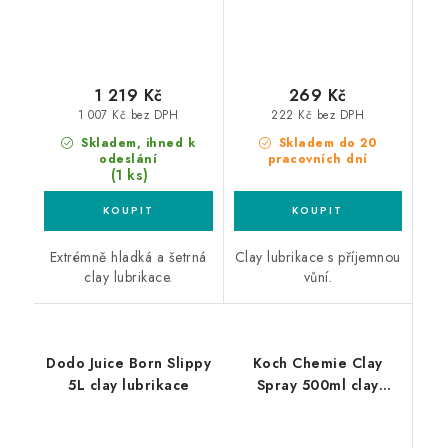
1 219 Kč
269 Kč
1 007 Kč bez DPH
222 Kč bez DPH
Skladem, ihned k
Skladem do 20
odeslání
pracovních dní
(1 ks)
Extrémně hladká a šetrná
Clay lubrikace s příjemnou
clay lubrikace.
vůní.
Dodo Juice Born Slippy
Koch Chemie Clay
5L clay lubrikace
Spray 500ml clay
lubrikace