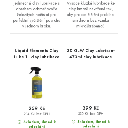
Jedinečná clay lubrikace s
Vysoce kluzká lubrikace ke
obsahem odstraňovače
clay hmotě navržená tak,
železitých nečistot pro
aby proces čištění probíhal
perfektní vyčištění povrchu
snadno a bez vzniku
v jednom kroku.
mikroškrábanců.
Liquid Elements Clay
3D GLW Clay Lubricant
Lube 1L clay lubrikace
473ml clay lubrikace
399 Kč
259 Kč
330 Kč bez DPH
214 Kč bez DPH
Skladem, ihned k
Skladem, ihned k
odeslání
odeslání