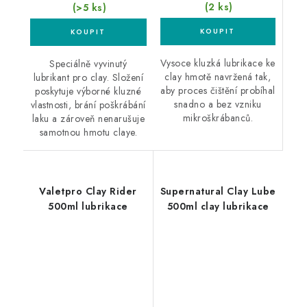
(2 ks)
(>5 ks)
Vysoce kluzká lubrikace ke
Speciálně vyvinutý
clay hmotě navržená tak,
lubrikant pro clay. Složení
aby proces čištění probíhal
poskytuje výborné kluzné
snadno a bez vzniku
vlastnosti, brání poškrábání
mikroškrábanců.
laku a zároveň nenarušuje
samotnou hmotu claye.
Valetpro Clay Rider
Supernatural Clay Lube
500ml lubrikace
500ml clay lubrikace