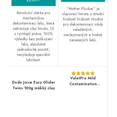
“Mother Plucker” je
Revoluční utěrka pro
clayovací hmota o střední
mechanickou
hrubostí hrubosti vhodná
dekontaminaci laku, která
pro dekontaminaci nikdy
nahrazuje clay hmotu. 10
neleštěných,
x rychlejší práce, 100%
neclayovaných a hodně
výsledky bez poškození
zanesených laků.
laku, absolutně
jednoduché použití,
nevyžaduje speciální
lubrikant.
ValetPro Mild
Dodo Juice Easy Glider
Contamination
Twins 100g měkký clay
Removal Bar 100g
měkký clay