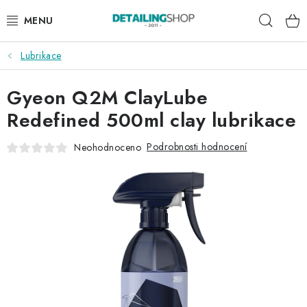
Přejít
Hleda
na
obsah
Lubrikace
AKCE
Gyeon Q2M ClayLube
NOVINKY
Redefined 500ml clay lubrikace
EXTERIÉR
Podrobnosti hodnocení
Neohodnoceno
INTERIÉR
PŘÍSLUŠENSTVÍ
DÁRKOVÉ SADY A POUKAZY
ČLÁNKY