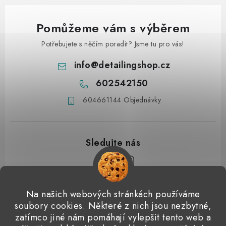
Pomůžeme vám s výběrem
Potřebujete s něčím poradit? Jsme tu pro vás!
info
@
detailingshop.cz
602542150
604661144 Objednávky
Z
Na našich webových stránkách používáme
á
soubory cookies. Některé z nich jsou nezbytné,
Přijímáme online platby
p
zatímco jiné nám pomáhají vylepšit tento web a