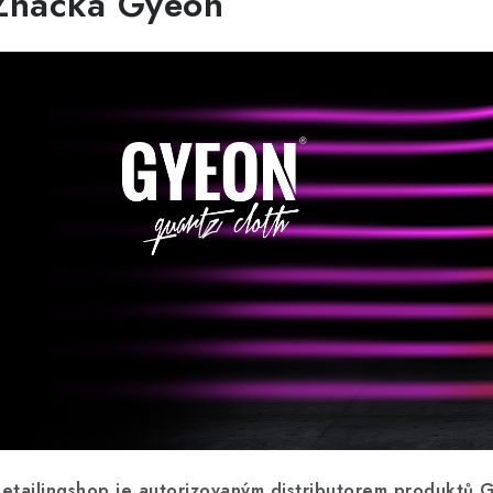
Značka Gyeon
etailingshop je autorizovaným distributorem produktů 