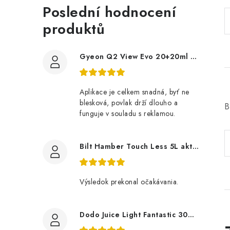
Poslední hodnocení
produktů
Gyeon Q2 View Evo 20+20ml nanopovlak na okna
Aplikace je celkem snadná, byť ne
blesková, povlak drží dlouho a
B
funguje v souladu s reklamou.
Bilt Hamber Touch Less 5L aktivní pěna
Výsledok prekonal očakávania.
Dodo Juice Light Fantastic 30ml měkký vosk