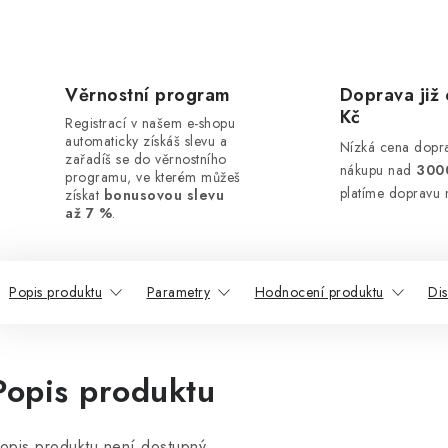
Věrnostní program
Doprava již 
Kč
Registrací v našem e-shopu
automaticky získáš slevu a
Nízká cena dopra
zařadíš se do věrnostního
nákupu nad
300
programu, ve kterém můžeš
platíme dopravu 
získat
bonusovou slevu
až 7 %
.
Popis produktu
Parametry
Hodnocení produktu
Di
Popis produktu
opis produktu není dostupný