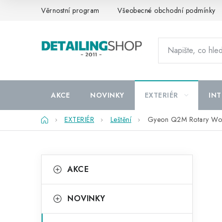
Přejít
Věrnostní program
Všeobecné obchodní podmínky
na
obsah
AKCE
NOVINKY
EXTERIÉR
INT
Domů
EXTERIÉR
Leštění
Gyeon Q2M Rotary Wool
P
K
Přeskočit
AKCE
kategorie
a
o
t
s
NOVINKY
e
t