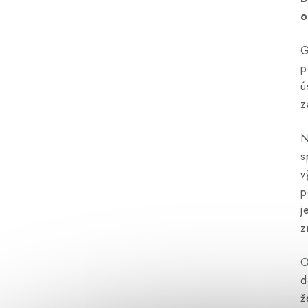
o
G
p
ú
z
N
s
v
p
j
z
O
d
ž