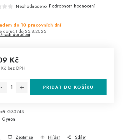
Podrobnosti hodnocení
Neohodnoceno
adem do 10 pracovních dní
25.8.2026
žnosti doručení
09 Kč
 Kč bez DPH
rná cena:
PŘIDAT DO KOŠÍKU
ží:
G33743
:
Gyeon
k
Zeptat se
Hlídat
Sdílet