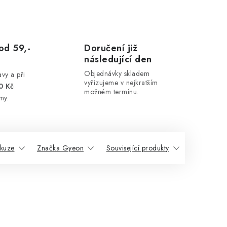
od 59,-
Doručení již
následující den
Objednávky skladem
vy a při
vyřizujeme v nejkratším
0 Kč
možném termínu.
my.
skuze
Značka Gyeon
Související produkty
Podobné p