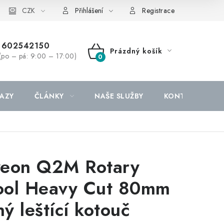
CZK
Přihlášení
Registrace
602542150
Prázdný košík
(po – pá: 9:00 – 17:00)
NÁKUPNÍ
KOŠÍK
AZY
ČLÁNKY
NAŠE SLUŽBY
KONTAKTY
eon Q2M Rotary
ol Heavy Cut 80mm
ný leštící kotouč