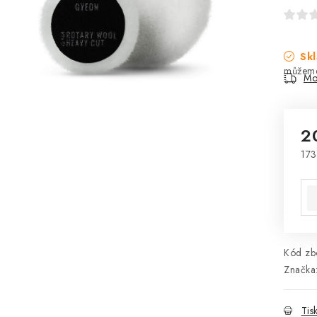
Skl
Mo
2
173
Mě
Kód zbo
Značka
Tis