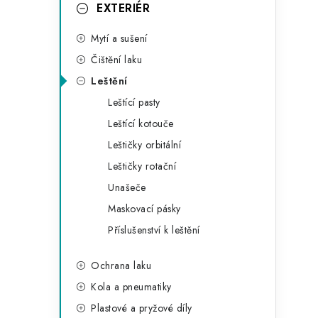
g
EXTERIÉR
r
o
Mytí a sušení
a
r
Čištění laku
n
i
Leštění
e
n
Leštící pasty
í
Leštící kotouče
Leštičky orbitální
p
Leštičky rotační
a
Unašeče
n
Maskovací pásky
Příslušenství k leštění
e
l
Ochrana laku
Kola a pneumatiky
Plastové a pryžové díly