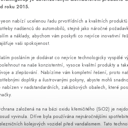
d roku 2015.
yeon nabízí ucelenou řadu prvotřídních a kvalitních produktů.
otřeby nadšenců do automobilů, stejně jako náročné požadav
silím a náklady, abychom vám poskytli co nejvíce inovativní ře
ajišťuje vaši spokojenost.
aším posláním je dodávat co nejvíce technologicky vyspělé v
polehnout na naše konzistentní, vysoce kvalitní produkty a ta
ývoje a zlepšování. Nabízíme vám kompletní řešení, proto naš
otřebnými doplňky a ilustrovanými pokyny, abyste mohli snadn
e nabízen v nadstandardních, zakázkových obalech, které posk
načky.
chrana založená na na bázi oxidu křemičitého (SiO2) je nejdo
osud vyvinula. Dříve byla používána nejnáročnějšími spotřebit
elezničních kolejových vozidel před vandalismem. Tato techn