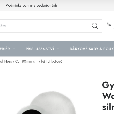
Podmínky ochrany osobních údajů
Mapa serveru
ERIÉR
PŘÍSLUŠENSTVÍ
DÁRKOVÉ SADY A POUK
 Heavy Cut 80mm silný leštící kotouč
Gy
Wo
sil