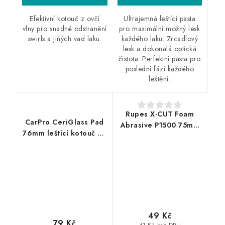
Ultrajemná leštící pasta
Efektivní kotouč z ovčí
pro maximální možný lesk
vlny pro snadné odstranění
každého laku. Zrcadlový
swirls a jiných vad laku.
lesk a dokonalá optická
čistota. Perfektní pasta pro
poslední fázi každého
leštění.
Rupes X-CUT Foam
CarPro CeriGlass Pad
Abrasive P1500 75mm
76mm leštící kotouč na
brusný kotouč
sklo
49 Kč
79 Kč