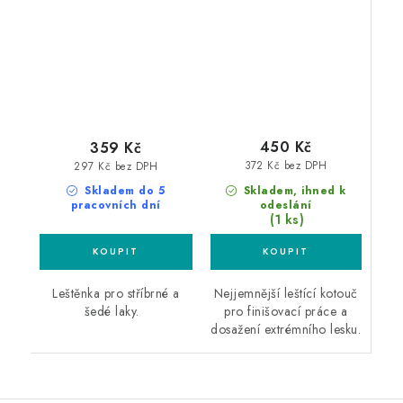
500ml leštěnka s
135mm
voskem
450 Kč
359 Kč
372 Kč bez DPH
297 Kč bez DPH
Skladem, ihned k
Skladem do 5
odeslání
pracovních dní
(1 ks)
Nejjemnější leštící kotouč
Leštěnka pro stříbrné a
pro finišovací práce a
šedé laky.
dosažení extrémního lesku.