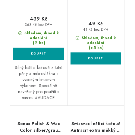
439 Kč
49 Kč
363 Kč bez DPH
41 Kč bez DPH
Skladem, ihned k
odeslání
Skladem, ihned k
(2 ks)
odeslání
(>5 ks)
Silný leštící kotouč z tuhé
pěny a mikrovlákna s
vysokým brusným
výkonem. Speciálně
navržený pro použití s
pastou #AUDACE.
Sonax Polish & Wax
Swissvax leštící kotouč
Color silber/grau
Antracit extra měkký M