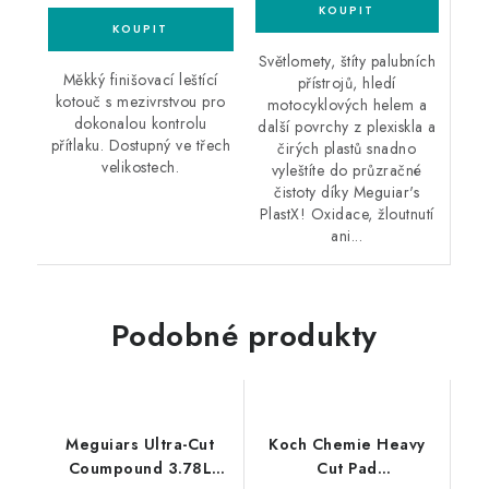
Světlomety, štíty palubních
Měkký finišovací leštící
přístrojů, hledí
kotouč s mezivrstvou pro
motocyklových helem a
dokonalou kontrolu
další povrchy z plexiskla a
přítlaku. Dostupný ve třech
čirých plastů snadno
velikostech.
vyleštíte do průzračné
čistoty díky Meguiar's
PlastX! Oxidace, žloutnutí
ani...
Podobné produkty
Meguiars Ultra-Cut
Koch Chemie Heavy
Coumpound 3.78L
Cut Pad