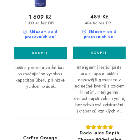
489 Kč
1 609 Kč
404 Kč bez DPH
1 330 Kč bez DPH
Skladem do 5
Skladem do 5
pracovních dní
pracovních dní
Inteligentní leštící pasta
Leštící pasta na vodní bázi
pro strojové leštění
vyznačující se vysokou
nejnovější generace v
kapacitou úběru při nízké
jedinečné kvalitě s oxidem
rychlosti otáček.
hlinitým. Inteligentní
zrnitost zajistí velmi rychlé,
bezezbytkové odstranění
škrábanců vzniklých v...
Dodo Juice Depth
CarPro Orange
Charge 500ml silná