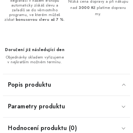
Registrací v našem e-shopu
Nízká cena dopravy a při nákupu
automaticky získáš slevu a
nad
3000 Kč
platíme dopravu
zařadíš se do věrnostního
my.
programu, ve kterém můžeš
získat
bonusovou slevu až 7 %
.
Doručení již následující den
Objednávky skladem vyřizujeme
v nejkratším možném termínu.
Popis produktu
Parametry produktu
Hodnocení produktu (0)