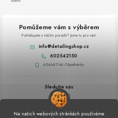
Pomůžeme vám s výběrem
Potřebujete s něčím poradit? Jsme tu pro vás!
info
@
detailingshop.cz
602542150
604661144 Objednávky
Z
Na našich webových stránkách používáme