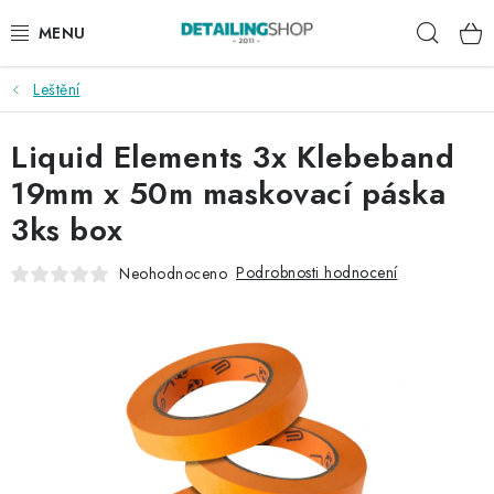
Přejít
Hleda
na
obsah
Leštění
AKCE
Liquid Elements 3x Klebeband
NOVINKY
19mm x 50m maskovací páska
EXTERIÉR
3ks box
INTERIÉR
Podrobnosti hodnocení
Neohodnoceno
PŘÍSLUŠENSTVÍ
DÁRKOVÉ SADY A POUKAZY
ČLÁNKY