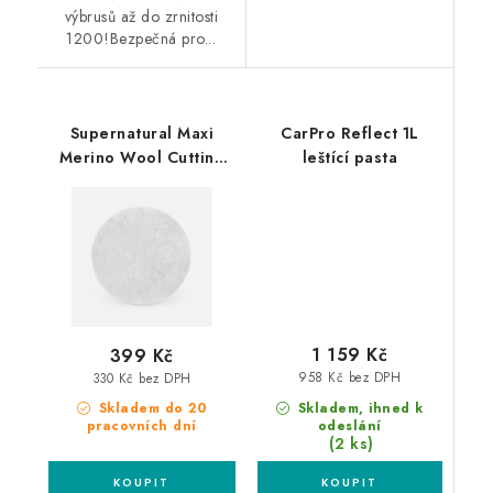
výbrusů až do zrnitosti
1200!Bezpečná pro...
Supernatural Maxi
CarPro Reflect 1L
Merino Wool Cutting
leštící pasta
Pad 150mm leštící
kotouč
1 159 Kč
399 Kč
958 Kč bez DPH
330 Kč bez DPH
Skladem, ihned k
Skladem do 20
odeslání
pracovních dní
(2 ks)