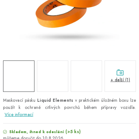
NAŠE SLUŽBY
KONTAKTY
PRODÁVANÉ ZNAČKY
BYDLENÍ
Věrnostní program
Všeobecné obchodní podmínky
Podmínky ochrany osobních údajů
Mapa serveru
+ další (1)
Maskovací pásku
Liquid Elements
v praktickém úložném boxu lze
použít k ochraně citlivých povrchů během přípravy vozidla.
Více informací
(>5 ks)
Skladem, ihned k odeslání
10.8.2026