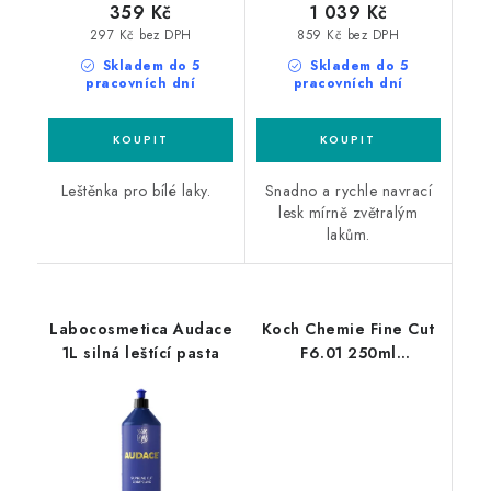
359 Kč
1 039 Kč
297 Kč bez DPH
859 Kč bez DPH
Skladem do 5
Skladem do 5
pracovních dní
pracovních dní
Leštěnka pro bílé laky.
Snadno a rychle navrací
lesk mírně zvětralým
lakům.
Labocosmetica Audace
Koch Chemie Fine Cut
1L silná leštící pasta
F6.01 250ml
jednostupňová leštící
pasta