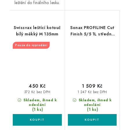
leštění do finálního lesku.
Swissvax leštící kotouč
Sonax PROFILINE Cut
bílý měkký M 135mm
Finish 5/5 1L středně
silná leštící pasta
Pouze do vyprodání
450 Kč
1 509 Kč
372 Kč bez DPH
1 247 Kč bez DPH
Skladem, ihned k
Skladem, ihned k
odeslání
odeslání
(1 ks)
(1 ks)