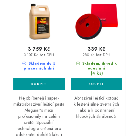
silná leštící pasta
126/140x23mm leštící
kotouč
3 759 Kč
339 Kč
3 107 Kč bez DPH
280 Kč bez DPH
Skladem do 5
Skladem, ihned k
pracovních dní
odeslání
(4 ks)
Nejoblíbenější super-
Abrazivní leštící kotouč
mikroabrazivní lešticí pasta
k leštění silně zvětralých
Meguiar's mezi
laků a k odstranění
profesionály na celém
hlubokých škrábanců.
světě! Speciální
technologie určená pro
odstranění defektů laku i