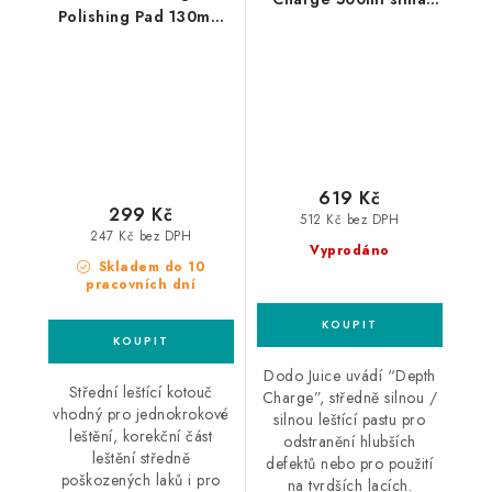
Polishing Pad 130mm
leštící pasta
leštící kotouč
619 Kč
299 Kč
512 Kč bez DPH
247 Kč bez DPH
Vyprodáno
Skladem do 10
pracovních dní
Dodo Juice uvádí “Depth
Střední leštící kotouč
Charge”, středně silnou /
vhodný pro jednokrokové
silnou leštící pastu pro
leštění, korekční část
odstranění hlubších
leštění středně
defektů nebo pro použití
poškozených laků i pro
na tvrdších lacích.