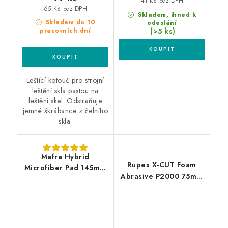
41 Kč bez DPH
65 Kč bez DPH
Skladem, ihned k
Skladem do 10
odeslání
(>5 ks)
pracovních dní
Leštící kotouč pro strojní
leštění skla pastou na
leštění skel. Odstraňuje
jemné škrábance z čelního
skla.
Mafra Hybrid
Rupes X-CUT Foam
Microfiber Pad 145mm
Abrasive P2000 75mm
leštící kotouč
brusný kotouč