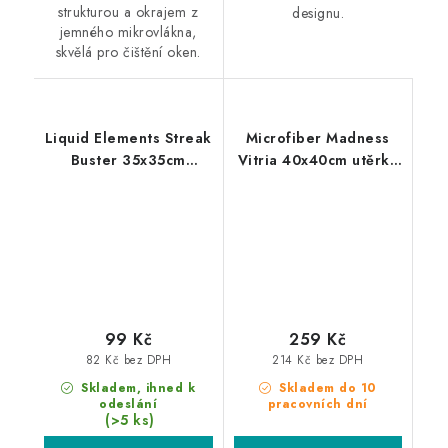
strukturou a okrajem z
designu.
jemného mikrovlákna,
skvělá pro čištění oken.
Liquid Elements Streak
Microfiber Madness
Buster 35x35cm
Vitria 40x40cm utěrka
mikrovláknová utěrka
na okna
99 Kč
259 Kč
82 Kč bez DPH
214 Kč bez DPH
Skladem, ihned k
Skladem do 10
odeslání
pracovních dní
(>5 ks)