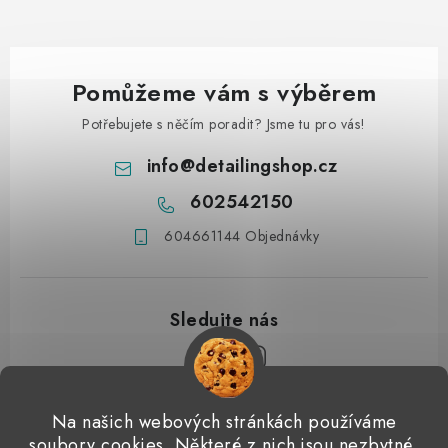
Pomůžeme vám s výběrem
Potřebujete s něčím poradit? Jsme tu pro vás!
info
@
detailingshop.cz
602542150
604661144 Objednávky
Z
Na našich webových stránkách používáme
á
soubory cookies. Některé z nich jsou nezbytné,