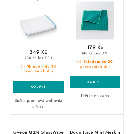
40x40cm utěrka na
sušící utěrka
okna
179 Kč
349 Kč
148 Kč bez DPH
288 Kč bez DPH
Skladem do 20
Skladem do 10
pracovních dní
pracovních dní
Utěrka na okna
Sušící prémiová waflovitá
utěrka.
Gyeon Q2M GlassWipe
Dodo Juice Mint Merkin