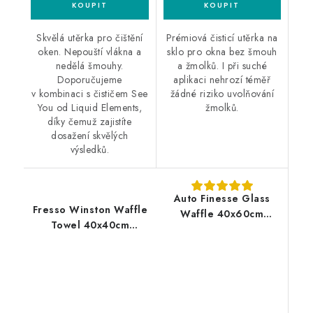
Skvělá utěrka pro čištění
Prémiová čisticí utěrka na
oken. Nepouští vlákna a
sklo pro okna bez šmouh
nedělá šmouhy.
a žmolků. I při suché
Doporučujeme
aplikaci nehrozí téměř
v kombinaci s čističem See
žádné riziko uvolňování
You od Liquid Elements,
žmolků.
díky čemuž zajistíte
dosažení skvělých
výsledků.
Auto Finesse Glass
Fresso Winston Waffle
Waffle 40x60cm
Towel 40x40cm
utěrka na okna
mikrovláknová utěrka