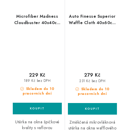
Microfiber Madness
Auto Finesse Superior
Cloudbuster 40x40cm
Waffle Cloth 40x60cm
utěrka na okna
utěrka na okna
229 Kč
279 Kč
189 Kč bez DPH
231 Kč bez DPH
Skladem do 10
Skladem do 10
pracovních dní
pracovních dní
Utěrka na okna špičkové
Změkčená mikrovláknová
kvality s vaflovou
utěrka na okna wafflového