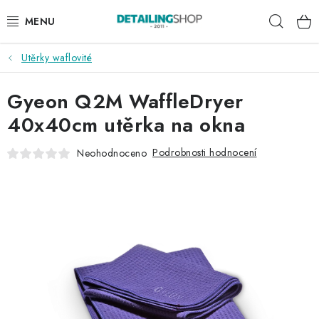
Přejít
Hleda
na
obsah
Utěrky waflovité
AKCE
Gyeon Q2M WaffleDryer
NOVINKY
40x40cm utěrka na okna
EXTERIÉR
Podrobnosti hodnocení
Neohodnoceno
INTERIÉR
PŘÍSLUŠENSTVÍ
DÁRKOVÉ SADY A POUKAZY
ČLÁNKY