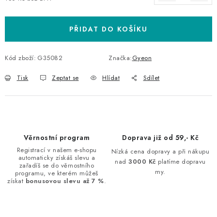
Měrná cena:
PŘIDAT DO KOŠÍKU
Kód zboží:
G35082
Značka:
Gyeon
Tisk
Zeptat se
Hlídat
Sdílet
Věrnostní program
Doprava již od 59,- Kč
Registrací v našem e-shopu
Nízká cena dopravy a při nákupu
automaticky získáš slevu a
nad
3000 Kč
platíme dopravu
zařadíš se do věrnostního
my.
programu, ve kterém můžeš
získat
bonusovou slevu až 7 %
.