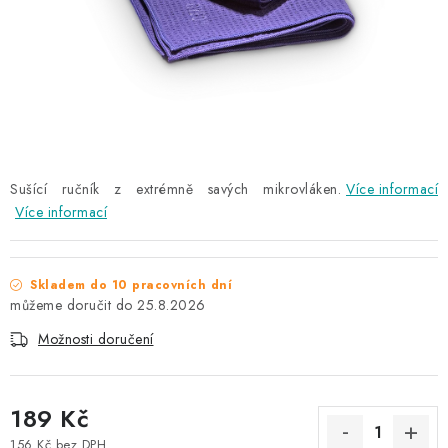
NAŠE SLUŽBY
KONTAKTY
PRODÁVANÉ ZNAČKY
BYDLENÍ
Sušící ručník z extrémně savých mikrovláken.
Více informací
Více informací
Věrnostní program
Všeobecné obchodní podmínky
Podmínky ochrany osobních údajů
Mapa serveru
Skladem do 10 pracovních dní
25.8.2026
Možnosti doručení
189 Kč
156 Kč bez DPH