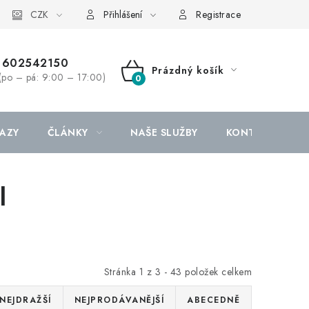
CZK
Přihlášení
Registrace
602542150
Prázdný košík
(po – pá: 9:00 – 17:00)
NÁKUPNÍ
KOŠÍK
AZY
ČLÁNKY
NAŠE SLUŽBY
KONTAKTY
l
Stránka
1
z
3
-
43
položek celkem
NEJDRAŽŠÍ
NEJPRODÁVANĚJŠÍ
ABECEDNĚ