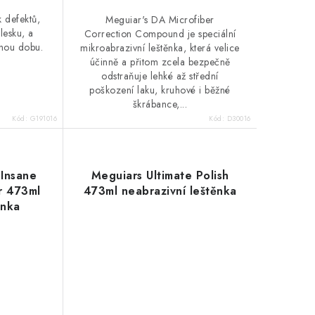
k defektů,
Meguiar's DA Microfiber
 lesku, a
Correction Compound je speciální
uhou dobu.
mikroabrazivní leštěnka, která velice
účinně a přitom zcela bezpečně
odstraňuje lehké až střední
poškození laku, kruhové i běžné
škrábance,...
Kód:
G191016
Kód:
D30016
 Insane
Meguiars Ultimate Polish
r 473ml
473ml neabrazivní leštěnka
ěnka