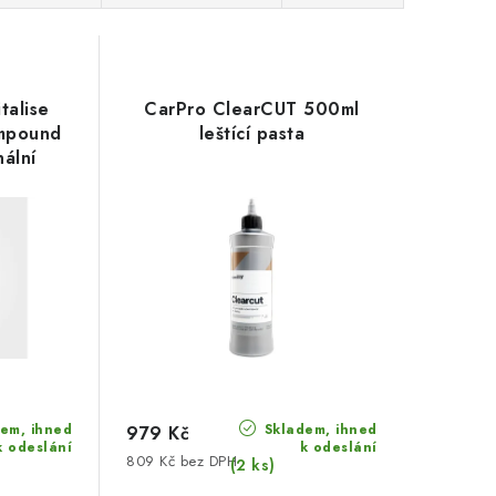
talise
CarPro ClearCUT 500ml
ompound
leštící pasta
ální
aku
em, ihned
Skladem, ihned
979 Kč
k odeslání
k odeslání
809 Kč bez DPH
(2 ks)