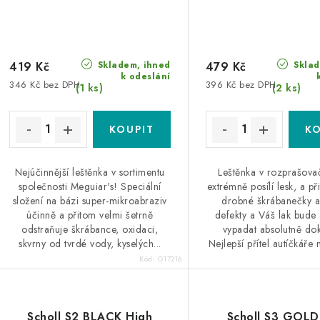
Skladem, ihned
Sklad
419 Kč
479 Kč
k odeslání
346 Kč bez DPH
396 Kč bez DPH
(1 ks)
(2 ks)
Nejúčinnější leštěnka v sortimentu
Leštěnka v rozprašovač
společnosti Meguiar's! Speciální
extrémně posílí lesk, a př
složení na bázi super-mikroabraziv
drobné škrábanečky 
účinně a přitom velmi šetrně
defekty a Váš lak bude
odstraňuje škrábance, oxidaci,
vypadat absolutně do
skvrny od tvrdé vody, kyselých...
Nejlepší přítel autíčkáře n
Kód:
G17216
Scholl S2 BLACK High
Scholl S3 GOLD