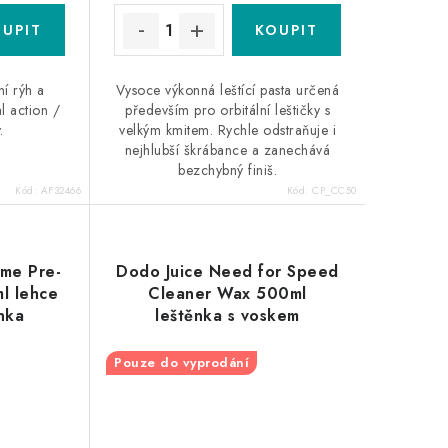
ní rýh a
Vysoce výkonná leštící pasta určená
l action /
především pro orbitální leštičky s
.
velkým kmitem. Rychle odstraňuje i
nejhlubší škrábance a zanechává
bezchybný finiš.
Kód:
AF32466
Kód:
CP_CC50
ime Pre-
Dodo Juice Need for Speed
l lehce
Cleaner Wax 500ml
ěnka
leštěnka s voskem
Pouze do vyprodání