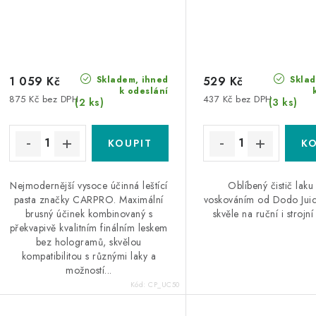
Skladem, ihned
Sklad
1 059 Kč
529 Kč
k odeslání
875 Kč bez DPH
437 Kč bez DPH
(2 ks)
(3 ks)
Nejmodernější vysoce účinná leštící
Oblíbený čistič laku
pasta značky CARPRO. Maximální
voskováním od Dodo Juic
brusný účinek kombinovaný s
skvěle na ruční i strojní
překvapivě kvalitním finálním leskem
bez hologramů, skvělou
kompatibilitou s různými laky a
možností...
Kód:
CP_UC50