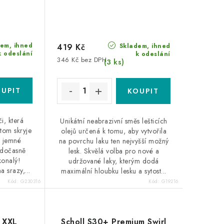
em, ihned
Skladem, ihned
419 Kč
k odeslání
k odeslání
346 Kč bez DPH
(3 ks)
i, která
Unikátní neabrazivní směs lešticích
itom skryje
olejů určená k tomu, aby vytvořila
a jemné
na povrchu laku ten nejvyšší možný
 dočasně
lesk. Skvělá volba pro nové a
konalý!
udržované laky, kterým dodá
a srazy,...
maximální hloubku lesku a sytost...
Kód:
G230316
Kód:
G19216
 XXL
Scholl S30+ Premium Swirl