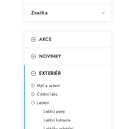
Značka
K
Přeskočit
AKCE
kategorie
a
t
NOVINKY
e
g
EXTERIÉR
o
Mytí a sušení
r
Čištění laku
i
Leštění
e
Leštící pasty
Leštící kotouče
Leštičky orbitální