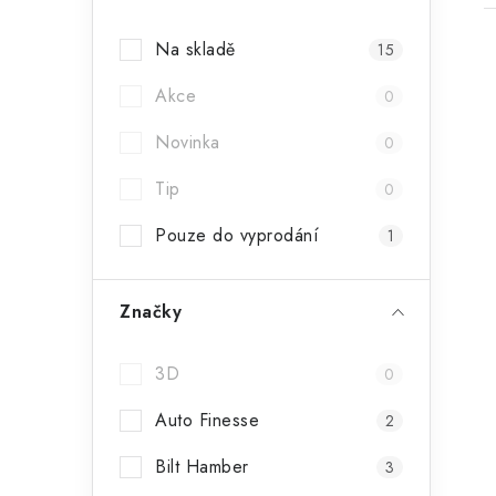
a
Na skladě
15
n
Akce
n
0
í
Novinka
0
i
p
Tip
0
a
Pouze do vyprodání
1
n
e
Značky
l
3D
0
Auto Finesse
2
Bilt Hamber
3