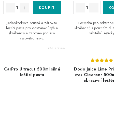
ů
ů
Jednokroková brusná a zároveň
Leštěnka pro odstraně
leštící pasta pro odstranění rýh a
škrábanců s použitím dua
škrábanců a zároveň pro zisk
orbitální leštičky
vysokého lesku.
Kód:
AF32468
CarPro Ultracut 500ml silná
Dodo Juice Lime Pr
leštící pasta
wax Cleanser 500m
abrazivní lešt