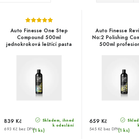
a
V
z
ý
e
Auto Finesse One Step
Auto Finesse Revi
p
Compound 500ml
No:2 Polishing C
n
jednokroková leštící pasta
500ml profesion
í
revitalizace l
s
p
p
r
r
o
o
d
d
u
u
Skladem, ihned
Sklad
k
839 Kč
659 Kč
k odeslání
693 Kč bez DPH
545 Kč bez DPH
k
(1 ks)
(1 ks)
t