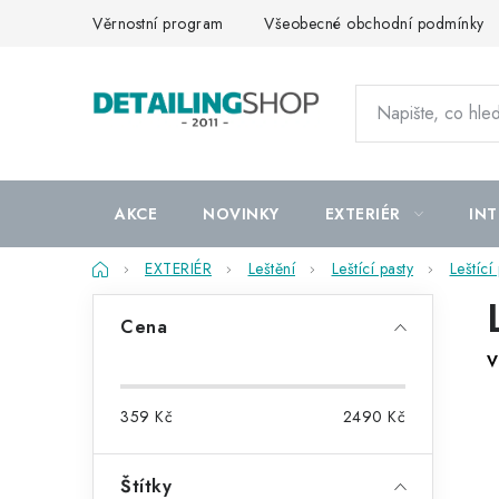
Přejít
Věrnostní program
Všeobecné obchodní podmínky
na
obsah
AKCE
NOVINKY
EXTERIÉR
INT
Domů
EXTERIÉR
Leštění
Leštící pasty
Leštící
P
Cena
o
V
s
359
Kč
2490
Kč
t
r
Štítky