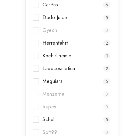
t
CarPro
6
Dodo Juice
5
Gyeon
0
Herrenfahrt
2
Koch Chemie
1
Labocosmetica
2
Meguiars
6
Menzerna
0
Rupes
0
Scholl
5
Soft99
0