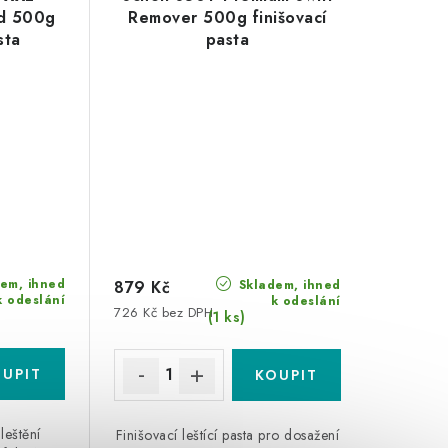
d 500g
Remover 500g finišovací
sta
pasta
em, ihned
Skladem, ihned
879 Kč
k odeslání
k odeslání
726 Kč bez DPH
(1 ks)
 leštění
Finišovací leštící pasta pro dosažení