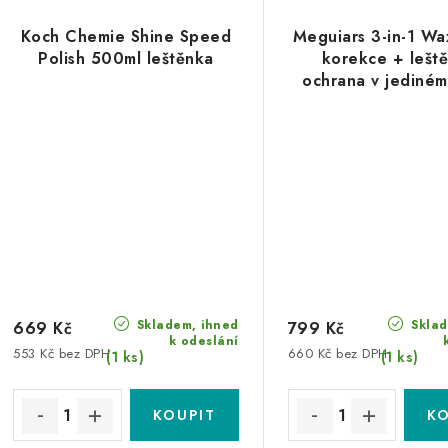
Koch Chemie Shine Speed
Meguiars 3-in-1 Wa
Polish 500ml leštěnka
korekce + leště
ochrana v jediném
Skladem, ihned
Sklad
669 Kč
799 Kč
k odeslání
553 Kč bez DPH
660 Kč bez DPH
(1 ks)
(1 ks)