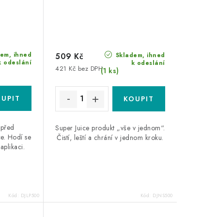
em, ihned
Skladem, ihned
509 Kč
k odeslání
k odeslání
421 Kč bez DPH
(1 ks)
 před
Super Juice produkt „vše v jednom“.
e. Hodí se
Čistí, leští a chrání v jednom kroku.
 aplikaci.
Kód:
DJLP500
Kód:
DJNS500