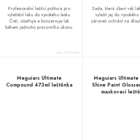
Profesionální leštící politura pro
Sada, která zbaví váš la
vyleštění laku do vysokého lesku.
vyleští jej do vysokého
Čistí, ošetřuje a konzervuje lak
zároveň ochrání na dlo
během jednoho pracovního úkonu.
Kód:
477710500
Meguiars Ultimate
Meguiars Ultimate
Compound 473ml leštěnka
Shine Paint Glosse
maskovací lešt