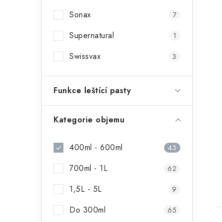
Sonax
7
Supernatural
1
Swissvax
3
Funkce leštící pasty
Kategorie objemu
400ml - 600ml
43
700ml - 1L
62
1,5L - 5L
9
Do 300ml
65