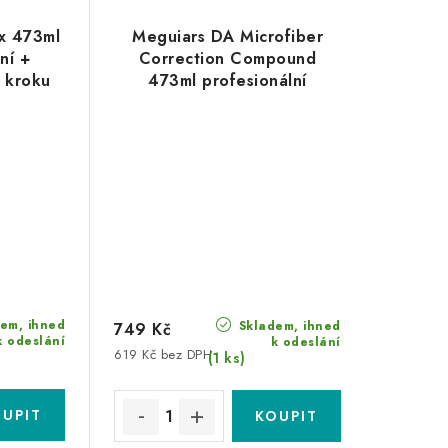
x 473ml
Meguiars DA Microfiber
ní +
Correction Compound
 kroku
473ml profesionální
leštěnka DA Microfiber
em, ihned
Skladem, ihned
749 Kč
k odeslání
k odeslání
619 Kč bez DPH
(1 ks)