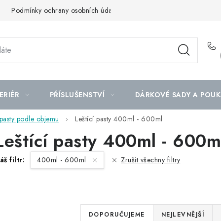
Podmínky ochrany osobních údajů
Mapa serveru
ERIÉR
PŘÍSLUŠENSTVÍ
DÁRKOVÉ SADY A POUK
 pasty podle objemu
Leštící pasty 400ml - 600ml
Leštící pasty 400ml - 600m
áš filtr:
400ml - 600ml
Zrušit všechny filtry
Ř
DOPORUČUJEME
NEJLEVNĚJŠÍ