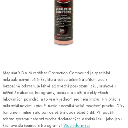
NAŠE SLUŽBY
KONTAKTY
PRODÁVANÉ ZNAČKY
BYDLENÍ
Věrnostní program
Všeobecné obchodní podmínky
Podmínky ochrany osobních údajů
Mapa serveru
Meguiar's DA Microfiber Correction Compound je speciální
mikroabrazivní leštěnka, která velice účinně a přitom zcela
bezpečně odstraňuje lehké až střední poškození laku, kruhové i
běžné škrábance, hologramy, oxidaci a další defekty všech
lakovaných povrchů, a to vše v jednom jediném kroku! Při práci s
mikrovláknovými kotouči navíc nevzniká velké množství prachu. Díky
tomu není nutné auto po rozleštění dodatečně čistit. Při použití
tohoto systému nehrozí tvorba dodatečných defektů laku, jako jsou
kruhové škrábance a hologramy!
Více informací