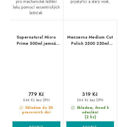
pro mechanické leštění
pryskyřici a starý vosk.
laku pomocí excentrických
leštiček.
Supernatural Micro
Menzerna Medium Cut
Prime 500ml jemná
Polish 2500 250ml
leštěnka
středně silná leštící
pasta
779 Kč
319 Kč
644 Kč bez DPH
264 Kč bez DPH
Skladem do 20
Skladem, ihned k
pracovních dní
odeslání
(2 ks)