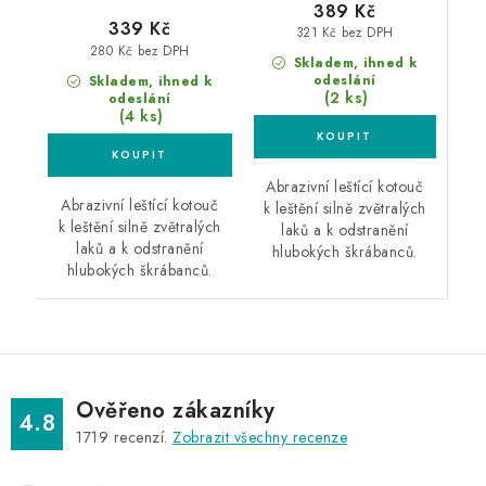
389 Kč
339 Kč
321 Kč bez DPH
280 Kč bez DPH
Skladem, ihned k
odeslání
Skladem, ihned k
(2 ks)
odeslání
(4 ks)
Abrazivní leštící kotouč
Abrazivní leštící kotouč
k leštění silně zvětralých
k leštění silně zvětralých
laků a k odstranění
laků a k odstranění
hlubokých škrábanců.
hlubokých škrábanců.
Ověřeno zákazníky
4.8
1719
recenzí.
Zobrazit všechny recenze