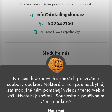
Potřebujete s něčím poradit? Jsme tu pro vás!
info
@
detailingshop.cz
602542150
604661144 Objednávky
Z
Na našich webových stránkách používáme
á
soubory cookies. Některé z nich jsou nezbytné,
Přijímáme online platby
p
zatímco jiné nám pomáhají vylepšit tento web a
váš uživatelský zážitek. Souhlasíte s používáním
a
Detailingclub
Dodo Juice
Gyeon Quartz
ValetPRO
všech cookies?
t
Microfiber Madness
í
Nastavení