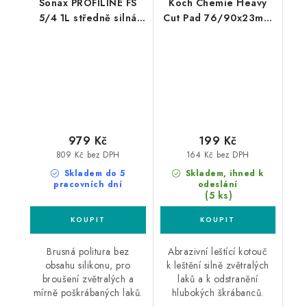
Sonax PROFILINE FS
Koch Chemie Heavy
5/4 1L středně silná
Cut Pad 76/90x23mm
leštící pasta
leštící kotouč
979 Kč
199 Kč
809 Kč bez DPH
164 Kč bez DPH
Skladem do 5
Skladem, ihned k
pracovních dní
odeslání
(5 ks)
Brusná politura bez
Abrazivní leštící kotouč
obsahu silikonu, pro
k leštění silně zvětralých
broušení zvětralých a
laků a k odstranění
mírně poškrábaných laků.
hlubokých škrábanců.