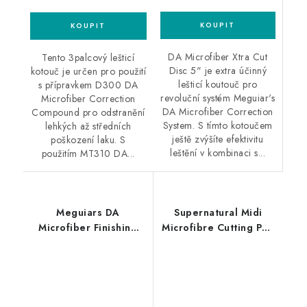
DA Microfiber Xtra Cut
Tento 3palcový lešticí
Disc 5" je extra účinný
kotouč je určen pro použití
lešticí koutouč pro
s přípravkem D300 DA
revoluční systém Meguiar's
Microfiber Correction
DA Microfiber Correction
Compound pro odstranění
System. S tímto kotoučem
lehkých až středních
ještě zvýšíte efektivitu
poškození laku. S
leštění v kombinaci s...
použitím MT310 DA...
Meguiars DA
Supernatural Midi
Microfiber Finishing
Microfibre Cutting Pad
Wax 473ml
130mm silný leštící
profesionální finišovací
kotouč
vosk DA Microfiber