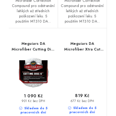
Microfiber Correction
Microfiber Correction
Compound pro odstranění
Compound pro odstranění
lehkých až středních
lehkých až středních
poškození laku. S
poškození laku. S
použitím MT310 DA...
použitím MT310 DA...
Meguiars DA
Meguiars DA
Microfiber Cutting Disc
Microfiber Xtra Cut
160mm profesionální
Disc 140mm 2ks
lešticí kotouč DA
profesionální extra
Microfiber
účinný lešticí kotouč
DA Microfiber
819 Kč
1 090 Kč
677 Kč bez DPH
901 Kč bez DPH
Skladem do 5
Skladem do 5
pracovních dní
pracovních dní