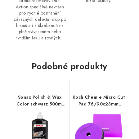
malé leštičky.
orbitální leštičky Dual
Action speciálně navržen
pro rychlé odstranění
závažných defektů, stop po
broušení a škrábanců na
plně vytvrzeném nebo
tvrdším laku a rovných...
Podobné produkty
Sonax Polish & Wax
Koch Chemie Micro Cut
Color schwarz 500ml
Pad 76/90x23mm
leštěnka s voskem
leštící kotouč