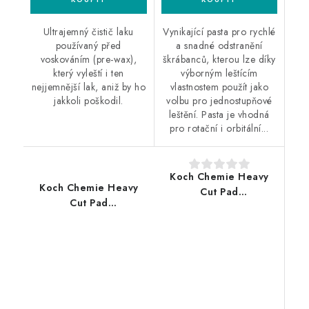
Ultrajemný čistič laku
Vynikající pasta pro rychlé
používaný před
a snadné odstranění
voskováním (pre-wax),
škrábanců, kterou lze díky
který vyleští i ten
výborným leštícím
nejjemnější lak, aniž by ho
vlastnostem použít jako
jakkoli poškodil.
volbu pro jednostupňové
leštění. Pasta je vhodná
pro rotační i orbitální...
Koch Chemie Heavy
Koch Chemie Heavy
Cut Pad
Cut Pad
150/160x23mm leštící
126/140x23mm leštící
kotouč
kotouč