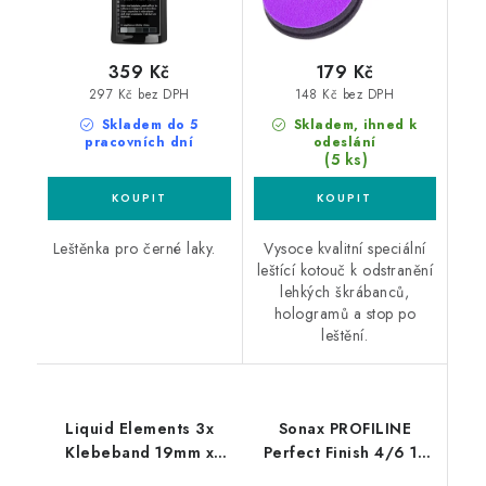
359 Kč
179 Kč
297 Kč bez DPH
148 Kč bez DPH
Skladem do 5
Skladem, ihned k
pracovních dní
odeslání
(5 ks)
Leštěnka pro černé laky.
Vysoce kvalitní speciální
leštící kotouč k odstranění
lehkých škrábanců,
hologramů a stop po
leštění.
Liquid Elements 3x
Sonax PROFILINE
Klebeband 19mm x
Perfect Finish 4/6 1L
50m maskovací páska
finišovací pasta