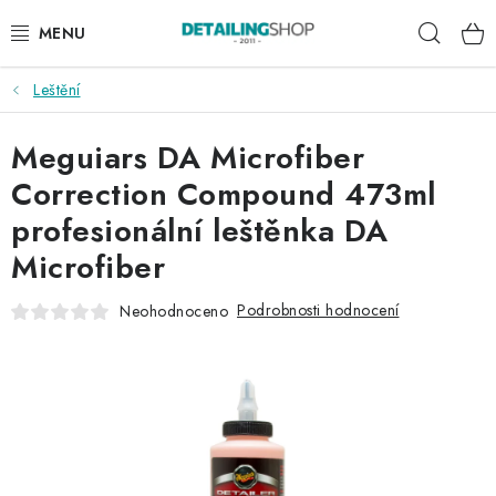
Přejít
Hleda
na
obsah
Leštění
AKCE
Meguiars DA Microfiber
NOVINKY
Correction Compound 473ml
EXTERIÉR
profesionální leštěnka DA
Microfiber
INTERIÉR
Podrobnosti hodnocení
Neohodnoceno
PŘÍSLUŠENSTVÍ
DÁRKOVÉ SADY A POUKAZY
ČLÁNKY