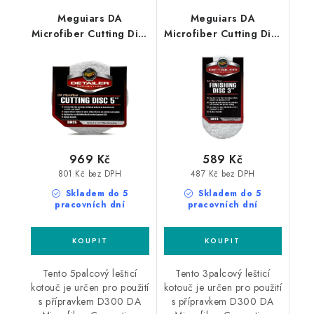
Meguiars DA
Meguiars DA
Microfiber Cutting Disc
Microfiber Cutting Disc
140mm 2ks
3" 86mm 2ks
profesionální lešticí
profesionální lešticí
kotouč DA Microfiber
kotouč DA Microfiber
969 Kč
589 Kč
801 Kč bez DPH
487 Kč bez DPH
Skladem do 5
Skladem do 5
pracovních dní
pracovních dní
Tento 5palcový lešticí
Tento 3palcový lešticí
kotouč je určen pro použití
kotouč je určen pro použití
s přípravkem D300 DA
s přípravkem D300 DA