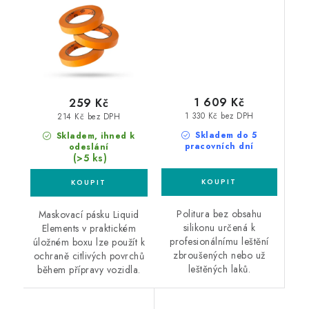
3ks box
1 609 Kč
259 Kč
1 330 Kč bez DPH
214 Kč bez DPH
Skladem do 5
Skladem, ihned k
pracovních dní
odeslání
(>5 ks)
Politura bez obsahu
Maskovací pásku Liquid
silikonu určená k
Elements v praktickém
profesionálnímu leštění
úložném boxu lze použít k
zbroušených nebo už
ochraně citlivých povrchů
leštěných laků.
během přípravy vozidla.