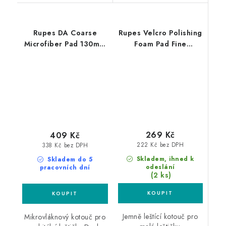
Rupes DA Coarse
Rupes Velcro Polishing
Microfiber Pad 130mm
Foam Pad Fine
leštící kotouč
50/70mm leštící
kotouč
269 Kč
409 Kč
222 Kč bez DPH
338 Kč bez DPH
Skladem, ihned k
Skladem do 5
odeslání
pracovních dní
(2 ks)
Jemně leštící kotouč pro
Mikrovláknový kotouč pro