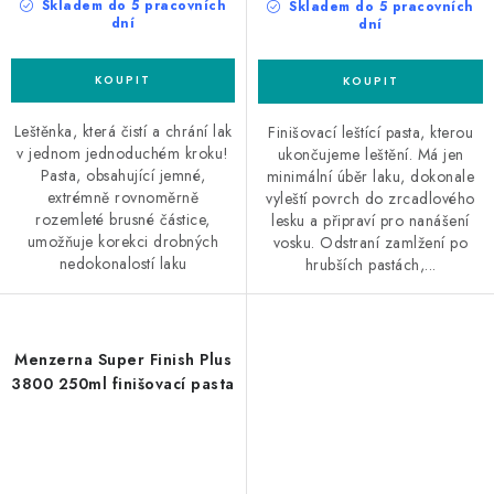
Skladem do 5 pracovních
Skladem do 5 pracovních
dní
dní
Leštěnka, která čistí a chrání lak
Finišovací leštící pasta, kterou
v jednom jednoduchém kroku!
ukončujeme leštění. Má jen
Pasta, obsahující jemné,
minimální úběr laku, dokonale
extrémně rovnoměrně
vyleští povrch do zrcadlového
rozemleté ​​brusné částice,
lesku a připraví pro nanášení
umožňuje korekci drobných
vosku. Odstraní zamlžení po
nedokonalostí laku
hrubších pastách,...
Menzerna Super Finish Plus
3800 250ml finišovací pasta