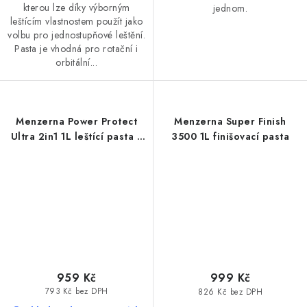
kterou lze díky výborným
jednom.
leštícím vlastnostem použít jako
volbu pro jednostupňové leštění.
Pasta je vhodná pro rotační i
orbitální...
Menzerna Power Protect
Menzerna Super Finish
Ultra 2in1 1L leštící pasta s
3500 1L finišovací pasta
voskem
959 Kč
999 Kč
793 Kč bez DPH
826 Kč bez DPH