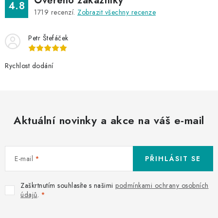
s
Ověřeno zákazníky
4.8
u
1719
recenzí.
Zobrazit všechny recenze
Petr Štefáček
Rychlost dodání
Aktuální novinky a akce na váš e-mail
E-mail
PŘIHLÁSIT SE
Zaškrtnutím souhlasíte s našimi
podmínkami ochrany osobních
údajů
.