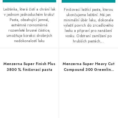
Leštěnka, která čistí a chrání lak
Finišovací leštící pasta, kterou
v jednom jednoduchém kroku!
ukončujeme leštění. Má jen
Pasta, obsahující jemné,
minimální úběr laku, dokonale
extrémně rovnoměrně
vyleští povrch do zrcadlového
rozemleté ​​brusné částice,
lesku a připraví pro nanášení
umožňuje korekci drobných
vosku. Odstraní zamlžení po
nedokonalostí laku
hrubších pastách,...
Menzerna Super Finish Plus
Menzerna Super Heavy Cut
3800 1L finišovací pasta
Compound 300 Greenline
250ml silná leštící pasta