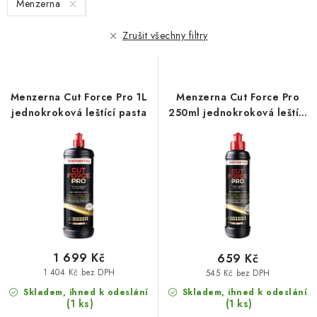
Menzerna
p
í
r
p
Zrušit všechny filtry
o
r
d
o
u
d
Menzerna Cut Force Pro 1L
Menzerna Cut Force Pro
k
u
jednokroková leštící pasta
250ml jednokroková leštící
t
k
pasta
ů
t
ů
1 699 Kč
659 Kč
1 404 Kč bez DPH
545 Kč bez DPH
Skladem, ihned k odeslání
Skladem, ihned k odeslání
(1 ks)
(1 ks)