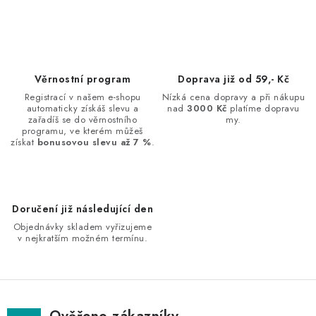
O
v
l
á
d
Věrnostní program
Doprava již od 59,- Kč
a
Registrací v našem e-shopu
Nízká cena dopravy a při nákupu
automaticky získáš slevu a
nad
3000 Kč
platíme dopravu
c
zařadíš se do věrnostního
my.
í
programu, ve kterém můžeš
získat
bonusovou slevu až 7 %
.
p
r
v
k
Doručení již následující den
y
Objednávky skladem vyřizujeme
v
v nejkratším možném termínu.
ý
p
i