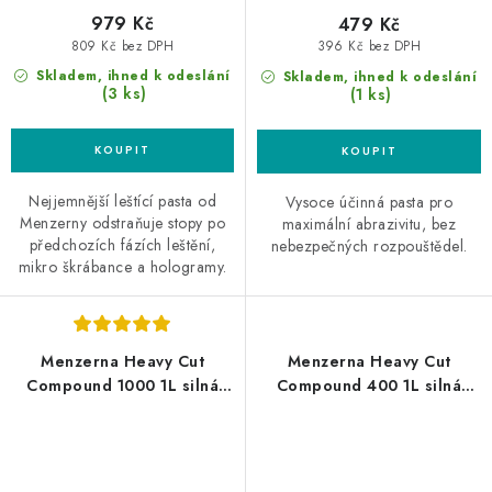
979 Kč
479 Kč
809 Kč bez DPH
396 Kč bez DPH
Skladem, ihned k odeslání
Skladem, ihned k odeslání
(3 ks)
(1 ks)
Nejjemnější leštící pasta od
Vysoce účinná pasta pro
Menzerny odstraňuje stopy po
maximální abrazivitu, bez
předchozích fázích leštění,
nebezpečných rozpouštědel.
mikro škrábance a hologramy.
Menzerna Heavy Cut
Menzerna Heavy Cut
Compound 1000 1L silná
Compound 400 1L silná
leštící pasta
leštící pasta