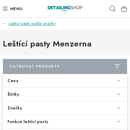
Přejít
Hleda
na
obsah
Leštící pasty podle značky
AKCE
NOVINKY
Leštící pasty Menzerna
EXTERIÉR
FILTROVAT PRODUKTY
INTERIÉR
Cena
PŘÍSLUŠENSTVÍ
Štítky
DÁRKOVÉ SADY A POUKAZY
Značky
ČLÁNKY
Funkce leštící pasty