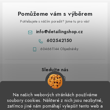
Pomůžeme vám s výběrem
Potřebujete s něčím poradit? Jsme tu pro vás!
info
@
detailingshop.cz
602542150
604661144 Objednávky
Z
Na našich webových stránkách používáme
á
soubory cookies. Některé z nich jsou nezbytné,
Přijímáme online platby
p
zatímco jiné nám pomáhají vylepšit tento web a