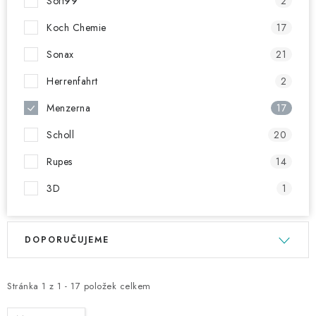
Soft99
2
Koch Chemie
17
Sonax
21
Herrenfahrt
2
Menzerna
17
Scholl
20
Rupes
14
3D
1
V
Ř
DOPORUČUJEME
ý
a
p
z
i
e
Stránka
1
z
1
-
17
položek celkem
s
n