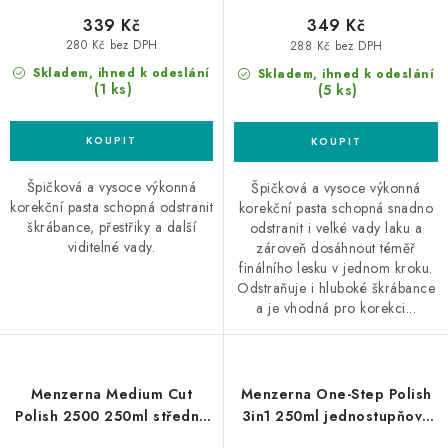
339 Kč
349 Kč
280 Kč bez DPH
288 Kč bez DPH
Skladem, ihned k odeslání
Skladem, ihned k odeslání
(1 ks)
(5 ks)
Špičková a vysoce výkonná
Špičková a vysoce výkonná
korekční pasta schopná odstranit
korekční pasta schopná snadno
škrábance, přestřiky a další
odstranit i velké vady laku a
viditelné vady.
zároveň dosáhnout téměř
finálního lesku v jednom kroku.
Odstraňuje i hluboké škrábance
a je vhodná pro korekci...
Menzerna Medium Cut
Menzerna One-Step Polish
Polish 2500 250ml středně
3in1 250ml jednostupňová
silná leštící pasta
leštící pasta