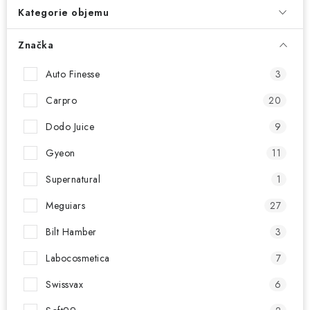
NAŠE SLUŽBY
Kategorie objemu
KONTAKTY
Značka
PRODÁVANÉ ZNAČKY
Auto Finesse
3
Carpro
20
BYDLENÍ
Dodo Juice
9
Věrnostní program
Všeobecné obchodní podmínky
Gyeon
11
Podmínky ochrany osobních údajů
Mapa serveru
Supernatural
1
Meguiars
27
Bilt Hamber
3
Labocosmetica
7
Swissvax
6