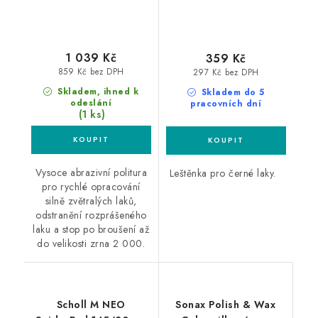
1 039 Kč
359 Kč
859 Kč bez DPH
297 Kč bez DPH
Skladem, ihned k
Skladem do 5
odeslání
pracovních dní
(1 ks)
Vysoce abrazivní politura
Leštěnka pro černé laky.
pro rychlé opracování
silně zvětralých laků,
odstranění rozprášeného
laku a stop po broušení až
do velikosti zrna 2 000.
Scholl M NEO
Sonax Polish & Wax