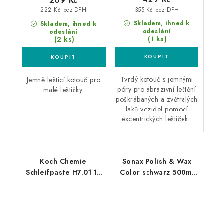
269 Kč
355 Kč bez DPH
222 Kč bez DPH
Skladem, ihned k
Skladem, ihned k
odeslání
odeslání
(1 ks)
(2 ks)
Tvrdý kotouč s jemnými
Jemně leštící kotouč pro
póry pro abrazivní leštění
malé leštičky.
poškrábaných a zvětralých
laků vozidel pomocí
excentrických leštiček.
Koch Chemie
Sonax Polish & Wax
Schleifpaste H7.01 1L
Color schwarz 500ml
silná leštící pasta
leštěnka s voskem