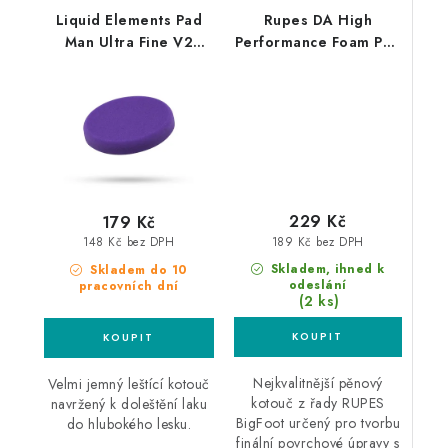
Liquid Elements Pad
Rupes DA High
Man Ultra Fine V2
Performance Foam Pad
125mm leštící kotouč
Ultra Fine 80/100mm
leštící kotouč
229 Kč
179 Kč
189 Kč bez DPH
148 Kč bez DPH
Skladem, ihned k
Skladem do 10
odeslání
pracovních dní
(2 ks)
Nejkvalitnější pěnový
Velmi jemný leštící kotouč
kotouč z řady RUPES
navržený k doleštění laku
BigFoot určený pro tvorbu
do hlubokého lesku.
finální povrchové úpravy s