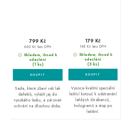
jediném kroku
179 Kč
799 Kč
148 Kč bez DPH
660 Kč bez DPH
Skladem, ihned k
Skladem, ihned k
odeslání
odeslání
(5 ks)
(1 ks)
Vysoce kvalitní speciální
Sada, která zbaví váš lak
leštící kotouč k odstranění
defektů, vyleští jej do
lehkých škrábanců,
vysokého lesku, a zároveň
hologramů a stop po
ochrání na dlouhou dobu.
leštění.