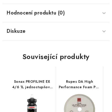
Hodnocení produktu (0)
Diskuze
Související produkty
Sonax PROFILINE EX
Rupes DA High
4/6 1L jednostupňová
Performance Foam Pad
leštící pasta
Ultra Fine 150/180mm
leštící kotouč