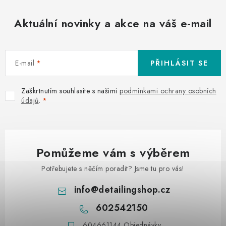
Aktuální novinky a akce na váš e-mail
E-mail
PŘIHLÁSIT SE
Zaškrtnutím souhlasíte s našimi
podmínkami ochrany osobních
údajů
.
Pomůžeme vám s výběrem
Potřebujete s něčím poradit? Jsme tu pro vás!
info
@
detailingshop.cz
602542150
604661144 Objednávky