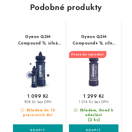
Podobné produkty
Gyeon Q2M
Gyeon Q2M
Compound 1L silná
Compound+ 1L silná
leštící pasta
leštící pasta
Pouze do vyprodání
1 099 Kč
1 299 Kč
908 Kč bez DPH
1 074 Kč bez DPH
Skladem do 10
Skladem, ihned k
pracovních dní
odeslání
(2 ks)