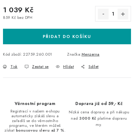
1 039 Kč
859 Kč bez DPH
Měrná cena:
PŘIDAT DO KOŠÍKU
Kód zboží:
22759.260.001
Značka:
Menzerna
Tisk
Zeptat se
Hlídat
Sdílet
Věrnostní program
Doprava již od 59,- Kč
Registrací v našem e-shopu
Nízká cena dopravy a při nákupu
automaticky získáš slevu a
nad
3000 Kč
platíme dopravu
zařadíš se do věrnostního
my.
programu, ve kterém můžeš
získat
bonusovou slevu až 7 %
.