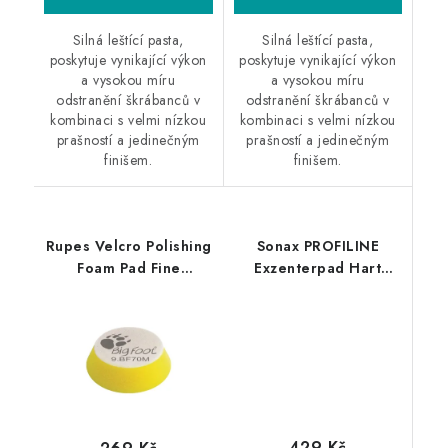
Silná leštící pasta,
Silná leštící pasta,
poskytuje vynikající výkon
poskytuje vynikající výkon
a vysokou míru
a vysokou míru
odstranění škrábanců v
odstranění škrábanců v
kombinaci s velmi nízkou
kombinaci s velmi nízkou
prašností a jedinečným
prašností a jedinečným
finišem.
finišem.
Rupes Velcro Polishing
Sonax PROFILINE
Foam Pad Fine
Exzenterpad Hart
50/70mm leštící
143mm silný leštící
kotouč
kotouč
429 Kč