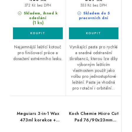
372 Kč bez DPH
553 Kč bez DPH
Skladem, ihned k
Skladem do 5
odeslání
pracovních dní
(1 ks)
Nejjemnější leštící kotouč
Vynikající pasta pro rychlé
pro finišovací práce a
a snadné odstranění
dosažení extrémního lesku.
škrábanců, kterou lze díky
výborným leštícím
vlastnostem použít jako
volbu pro jednostupňové
leštění. Pasta je vhodná
pro rotační i orbitální...
Meguiars 3-in-1 Wax
Koch Chemie Micro Cut
473ml korekce +
Pad 76/90x23mm
leštění + ochrana v
leštící kotouč