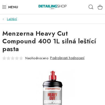
Přejít
Hleda
na
obsah
Leštění
AKCE
Menzerna Heavy Cut
NOVINKY
Compound 400 1L silná leštící
EXTERIÉR
pasta
INTERIÉR
Podrobnosti hodnocení
Neohodnoceno
PŘÍSLUŠENSTVÍ
DÁRKOVÉ SADY A POUKAZY
ČLÁNKY