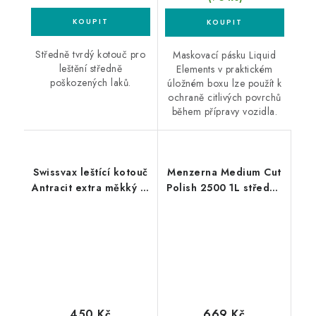
Středně tvrdý kotouč pro
Maskovací pásku Liquid
leštění středně
Elements v praktickém
poškozených laků.
úložném boxu lze použít k
ochraně citlivých povrchů
během přípravy vozidla.
Swissvax leštící kotouč
Menzerna Medium Cut
Antracit extra měkký M
Polish 2500 1L středně
135mm
silná leštící pasta
450 Kč
669 Kč