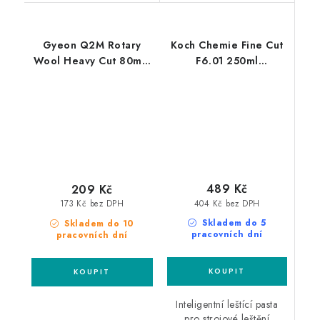
Gyeon Q2M Rotary
Koch Chemie Fine Cut
Wool Heavy Cut 80mm
F6.01 250ml
silný leštící kotouč
jednostupňová leštící
pasta
489 Kč
209 Kč
404 Kč bez DPH
173 Kč bez DPH
Skladem do 5
Skladem do 10
pracovních dní
pracovních dní
Inteligentní leštící pasta
pro strojové leštění