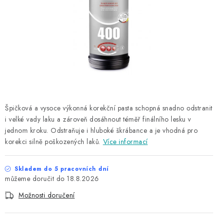
NAŠE SLUŽBY
KONTAKTY
PRODÁVANÉ ZNAČKY
BYDLENÍ
Věrnostní program
Všeobecné obchodní podmínky
Špičková a vysoce výkonná korekční pasta schopná snadno odstranit
i velké vady laku a zároveň dosáhnout téměř finálního lesku v
Podmínky ochrany osobních údajů
Mapa serveru
jednom kroku. Odstraňuje i hluboké škrábance a je vhodná pro
korekci silně poškozených laků.
Více informací
Skladem do 5 pracovních dní
18.8.2026
Možnosti doručení