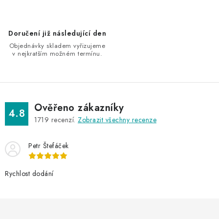
r
v
k
Doručení již následující den
y
Objednávky skladem vyřizujeme
v
v nejkratším možném termínu.
ý
p
i
s
Ověřeno zákazníky
4.8
u
1719
recenzí.
Zobrazit všechny recenze
Petr Štefáček
Rychlost dodání