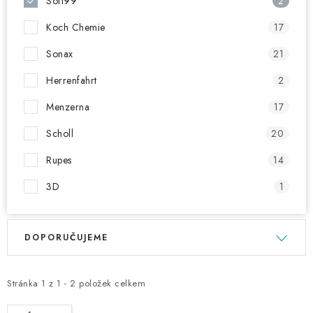
Soft99
2
Koch Chemie
17
Sonax
21
Herrenfahrt
2
Menzerna
17
Scholl
20
Rupes
14
3D
1
V
Ř
DOPORUČUJEME
ý
a
p
z
i
e
Stránka
1
z
1
-
2
položek celkem
s
n