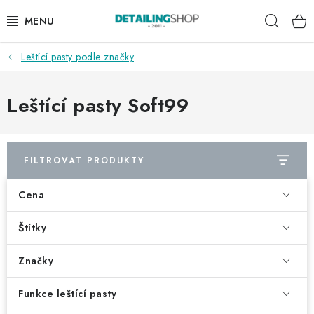
Přejít
Hleda
na
obsah
Leštící pasty podle značky
AKCE
NOVINKY
Leštící pasty Soft99
EXTERIÉR
FILTROVAT PRODUKTY
INTERIÉR
Cena
PŘÍSLUŠENSTVÍ
Štítky
DÁRKOVÉ SADY A POUKAZY
Značky
ČLÁNKY
Funkce leštící pasty