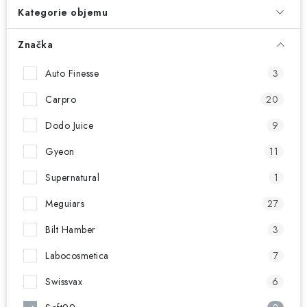
NAŠE SLUŽBY
Kategorie objemu
KONTAKTY
Značka
PRODÁVANÉ ZNAČKY
Auto Finesse
3
Carpro
20
BYDLENÍ
Dodo Juice
9
Věrnostní program
Všeobecné obchodní podmínky
Gyeon
11
Podmínky ochrany osobních údajů
Mapa serveru
Supernatural
1
Meguiars
27
Bilt Hamber
3
Labocosmetica
7
Swissvax
6