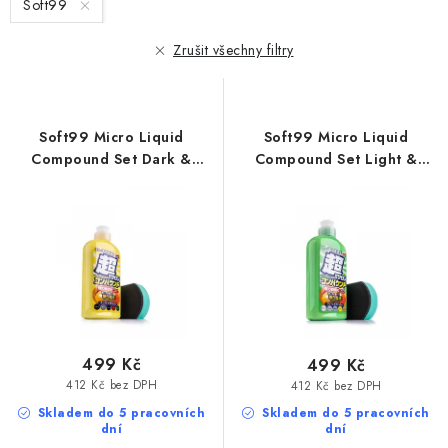
Soft99
p
í
r
p
Zrušit všechny filtry
o
r
d
o
u
d
Soft99 Micro Liquid
Soft99 Micro Liquid
k
u
Compound Set Dark &
Compound Set Light &
t
k
Metallic 250ml lehce
Metallic 250ml lehce
abrazivní leštěnka
abrazivní leštěnka
ů
t
ů
499 Kč
499 Kč
412 Kč bez DPH
412 Kč bez DPH
Skladem do 5 pracovních
Skladem do 5 pracovních
dní
dní