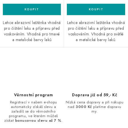
Lehce abrazivní leštěnka vhodná
Lehce abrazivní leštěnka vhodná
pro čištění laku a přípravu před
pro čištění laku a přípravu před
voskováním. Vhodná pro tmavé
voskováním. Vhodná pro světlé
a metalické barvy laků
a metalické barvy laků.
O
v
l
á
d
Věrnostní program
Doprava již od 59,- Kč
a
Registrací v našem e-shopu
Nízká cena dopravy a při nákupu
automaticky získáš slevu a
nad
3000 Kč
platíme dopravu
c
zařadíš se do věrnostního
my.
í
programu, ve kterém můžeš
získat
bonusovou slevu až 7 %
.
p