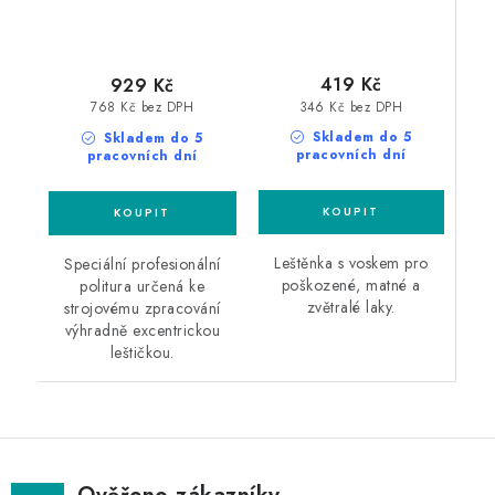
419 Kč
929 Kč
346 Kč bez DPH
768 Kč bez DPH
Skladem do 5
Skladem do 5
pracovních dní
pracovních dní
Leštěnka s voskem pro
Speciální profesionální
poškozené, matné a
politura určená ke
zvětralé laky.
strojovému zpracování
výhradně excentrickou
leštičkou.