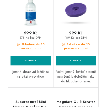
kotouč
699 Kč
229 Kč
578 Kč bez DPH
189 Kč bez DPH
Skladem do 10
Skladem do 10
pracovních dní
pracovních dní
Jemně abrazivní leštěnka
Velmi jemný leštící kotouč
na bázi pryskyřice.
navržený k doleštění laku
do hlubokého lesku.
Supernatural Mini
Meguiars Quik Scratch
Merino Wool Cutting
Eraser Kit sada pro