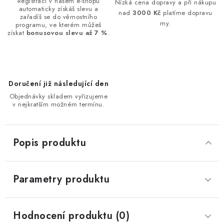
Registrací v našem e-shopu
Nízká cena dopravy a při nákupu
automaticky získáš slevu a
nad
3000 Kč
platíme dopravu
zařadíš se do věrnostního
my.
programu, ve kterém můžeš
získat
bonusovou slevu až 7 %
.
Doručení již následující den
Objednávky skladem vyřizujeme
v nejkratším možném termínu.
Popis produktu
Parametry produktu
Hodnocení produktu (0)