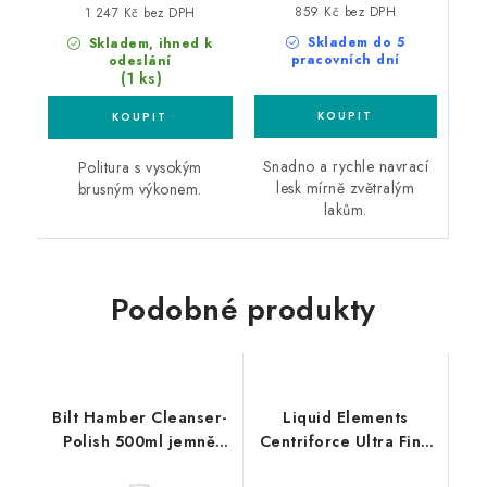
859 Kč bez DPH
1 247 Kč bez DPH
Skladem do 5
Skladem, ihned k
pracovních dní
odeslání
(1 ks)
Snadno a rychle navrací
Politura s vysokým
lesk mírně zvětralým
brusným výkonem.
lakům.
Podobné produkty
Bilt Hamber Cleanser-
Liquid Elements
Polish 500ml jemně
Centriforce Ultra Fine
abrazivní leštěnka
V2 150mm leštící