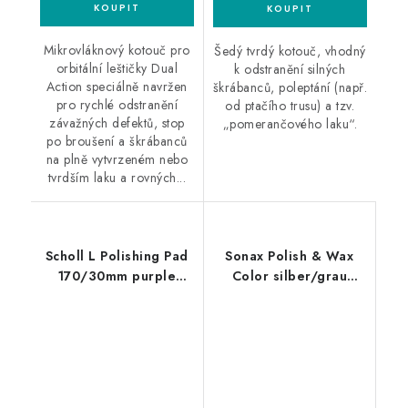
Mikrovláknový kotouč pro
Šedý tvrdý kotouč, vhodný
orbitální leštičky Dual
k odstranění silných
Action speciálně navržen
škrábanců, poleptání (např.
pro rychlé odstranění
od ptačího trusu) a tzv.
závažných defektů, stop
„pomerančového laku“.
po broušení a škrábanců
na plně vytvrzeném nebo
tvrdším laku a rovných...
Scholl L Polishing Pad
Sonax Polish & Wax
170/30mm purple
Color silber/grau
leštící kotouč
500ml leštěnka s
voskem