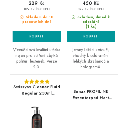
229 Kč
450 Kč
189 Kč bez DPH
372 Kč bez DPH
Skladem do 10
Skladem, ihned k
pracovních dní
odeslání
(1 ks)
Víceúčelová kvalitní utěrka
Jemný leštící kotouč,
nejen pro setření zbytků
vhodný k odstranění
politur, leštěnek. Verze
lehkých škrábanců a
2.0.
hologramů.
Swissvax Cleaner Fluid
Sonax PROFILINE
Regular 250ml
Exzenterpad Hart
leštěnka
143mm silný leštící
kotouč