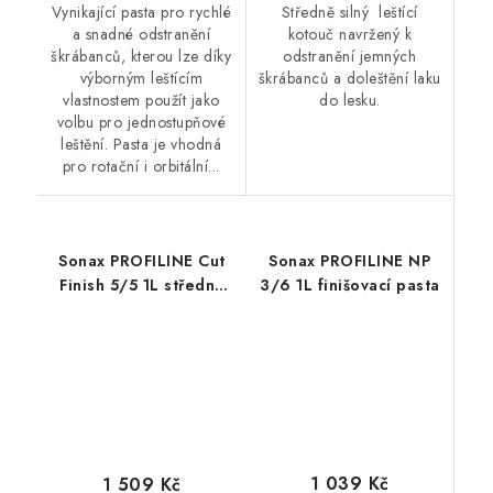
Vynikající pasta pro rychlé
Středně silný leštící
a snadné odstranění
kotouč navržený k
škrábanců, kterou lze díky
odstranění jemných
výborným leštícím
škrábanců a doleštění laku
vlastnostem použít jako
do lesku.
volbu pro jednostupňové
leštění. Pasta je vhodná
pro rotační i orbitální...
Sonax PROFILINE Cut
Sonax PROFILINE NP
Finish 5/5 1L středně
3/6 1L finišovací pasta
silná leštící pasta
1 039 Kč
1 509 Kč