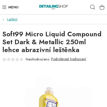
Přejít
Hleda
na
obsah
Leštění
AKCE
Soft99 Micro Liquid Compound
NOVINKY
Set Dark & Metallic 250ml
EXTERIÉR
lehce abrazivní leštěnka
INTERIÉR
Podrobnosti hodnocení
Neohodnoceno
PŘÍSLUŠENSTVÍ
DÁRKOVÉ SADY A POUKAZY
ČLÁNKY