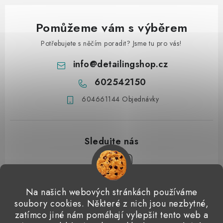
Pomůžeme vám s výběrem
Potřebujete s něčím poradit? Jsme tu pro vás!
info
@
detailingshop.cz
602542150
604661144 Objednávky
Z
Na našich webových stránkách používáme
á
soubory cookies. Některé z nich jsou nezbytné,
Přijímáme online platby
p
zatímco jiné nám pomáhají vylepšit tento web a