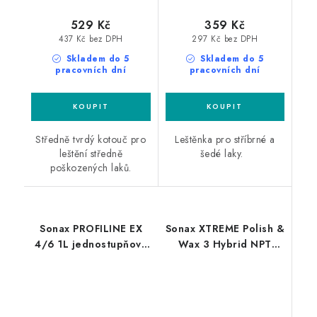
529 Kč
359 Kč
437 Kč bez DPH
297 Kč bez DPH
Skladem do 5
Skladem do 5
pracovních dní
pracovních dní
Středně tvrdý kotouč pro
Leštěnka pro stříbrné a
leštění středně
šedé laky.
poškozených laků.
Sonax PROFILINE EX
Sonax XTREME Polish &
4/6 1L jednostupňová
Wax 3 Hybrid NPT
leštící pasta
500ml leštěnka s
voskem