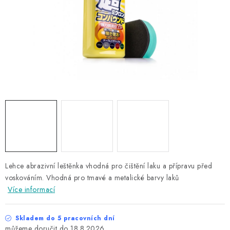
NAŠE SLUŽBY
KONTAKTY
PRODÁVANÉ ZNAČKY
BYDLENÍ
Věrnostní program
Všeobecné obchodní podmínky
Podmínky ochrany osobních údajů
Mapa serveru
Lehce abrazivní leštěnka vhodná pro čištění laku a přípravu před
voskováním. Vhodná pro tmavé a metalické barvy laků
Více informací
Skladem do 5 pracovních dní
18.8.2026