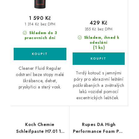
1 590 Kč
429 Kč
1 314 Kč bez DPH
355 Kč bez DPH
Skladem do 3
Skladem, ihned k
pracovních dní
odeslání
(1 ks)
Cleaner Fluid Regular
Tvrdý kotouč s jemnými
odstraní beze stopy malé
póry pro abrazivní leštění
škrábance, dehet,
poškrábaných a zvětralých
pryskyřici a starý vosk.
laků vozidel pomocí
excentrických leštiček.
Koch Chemie
Rupes DA High
Schleifpaste H7.01 1L
Performance Foam Pad
silná leštící pasta
Ultra Fine 130/150mm