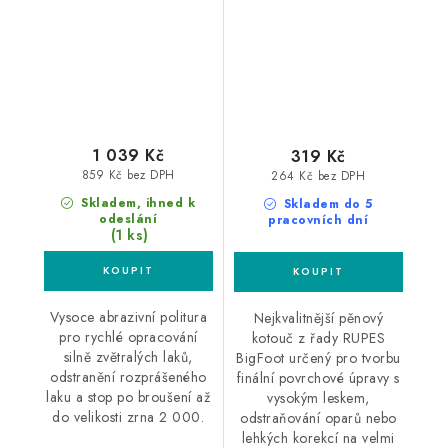
leštící kotouč
1 039 Kč
319 Kč
859 Kč bez DPH
264 Kč bez DPH
Skladem, ihned k
Skladem do 5
odeslání
pracovních dní
(1 ks)
Vysoce abrazivní politura
Nejkvalitnější pěnový
pro rychlé opracování
kotouč z řady RUPES
silně zvětralých laků,
BigFoot určený pro tvorbu
odstranění rozprášeného
finální povrchové úpravy s
laku a stop po broušení až
vysokým leskem,
do velikosti zrna 2 000.
odstraňování oparů nebo
lehkých korekcí na velmi