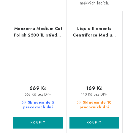
měkkých lacích.
Menzerna Medium Cut
Liquid Elements
Polish 2500 1L středně
Centriforce Medium
silná leštící pasta
V2 125mm leštící
kotouč
669 Kč
169 Kč
553 Kč bez DPH
140 Kč bez DPH
Skladem do 5
Skladem do 10
pracovních dní
pracovních dní