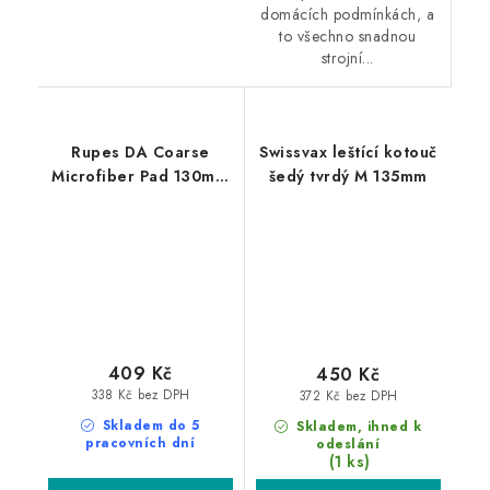
domácích podmínkách, a
to všechno snadnou
strojní...
Rupes DA Coarse
Swissvax leštící kotouč
Microfiber Pad 130mm
šedý tvrdý M 135mm
leštící kotouč
409 Kč
450 Kč
338 Kč bez DPH
372 Kč bez DPH
Skladem do 5
Skladem, ihned k
pracovních dní
odeslání
(1 ks)