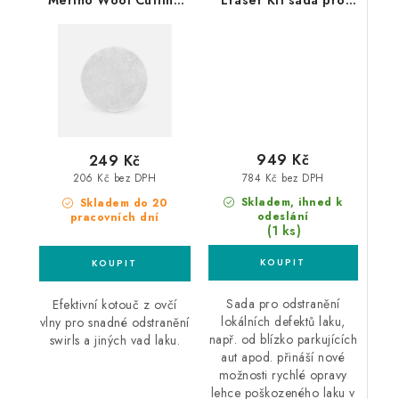
Pad 75mm velmi silný
lokální odstranění
leštící kotouč
defektů laku
949 Kč
249 Kč
784 Kč bez DPH
206 Kč bez DPH
Skladem, ihned k
Skladem do 20
odeslání
pracovních dní
(1 ks)
Sada pro odstranění
Efektivní kotouč z ovčí
lokálních defektů laku,
vlny pro snadné odstranění
např. od blízko parkujících
swirls a jiných vad laku.
aut apod. přináší nové
možnosti rychlé opravy
lehce poškozeného laku v