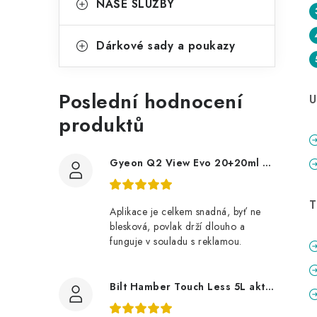
NAŠE SLUŽBY
Dárkové sady a poukazy
Poslední hodnocení
U
produktů
Gyeon Q2 View Evo 20+20ml nanopovlak na okna
T
Aplikace je celkem snadná, byť ne
blesková, povlak drží dlouho a
funguje v souladu s reklamou.
Bilt Hamber Touch Less 5L aktivní pěna