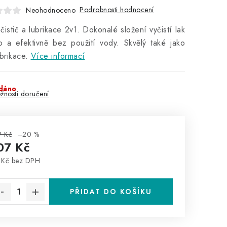
Podrobnosti hodnocení
Neohodnoceno
čistič a lubrikace 2v1. Dokonalé složení vyčistí lak
 a efektivně bez použití vody. Skvělý také jako
ubrikace.
Více informací
dáno
žnosti doručení
9 Kč
–20 %
07 Kč
 Kč bez DPH
rná cena:
PŘIDAT DO KOŠÍKU