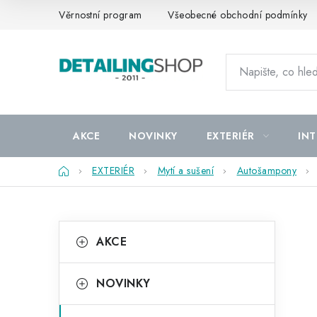
Přejít
Věrnostní program
Všeobecné obchodní podmínky
na
obsah
AKCE
NOVINKY
EXTERIÉR
INT
Domů
EXTERIÉR
Mytí a sušení
Autošampony
P
K
Přeskočit
AKCE
kategorie
a
o
t
s
NOVINKY
e
t