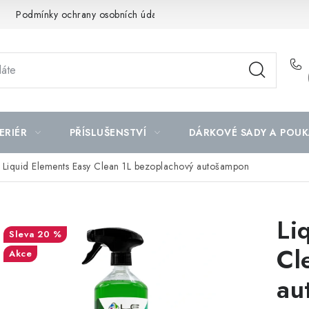
Podmínky ochrany osobních údajů
Mapa serveru
ERIÉR
PŘÍSLUŠENSTVÍ
DÁRKOVÉ SADY A POUK
Liquid Elements Easy Clean 1L bezoplachový autošampon
Li
20 %
Cl
Akce
au