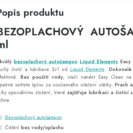
Popis produktu
BEZOPLACHOVÝ AUTOŠ
ml
kvělý
bezoplachový autošampon
Liquid Elements
Easy 
uchý čistič a lubrikace 2v1 od
Liquid Elements
.
Dokonalé 
fektivně.
Bez použití vody
, stačí nanést Easy Clean n
patrně setřete špínu za současného otáčení utěrky.
Prach a
íky speciálnímu složení, které
zajišťuje lubrikaci a čistící
chne.
Bezoplachový autošampon
Čištění
bez vody/oplachu