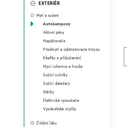
g
EXTERIÉR
r
o
Mytí a sušení
a
r
Autošampony
n
i
Aktivní pěny
e
n
Napěňovače
í
Předmytí a odstraňovače hmyzu
Kbelíky a příslušenství
p
Mycí rukavice a houby
a
Sušící ručníky
n
Sušící detailery
Stěrky
e
Elektrické vysoušeče
l
Vysokotlaké myčky
Čištění laku