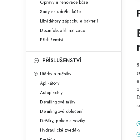
Opravy a renovace kůže
Sady na údržbu kůže
Likvidátory zápachu a bakterií
Dezinfekce klimatizace
Příslušenství
PŘÍSLUŠENSTVÍ
S
s
Utěrky a ručníky
e
Aplikátory
o
Autoplachty
D
Detailingové tašky
s
Detailingové oblečení
Držáky, police a vozíky
Hydraulické zvedáky
Kartáče