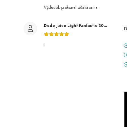
Výsledok prekonal očakávania.
Dodo Juice Light Fantastic 30ml měkký vosk
D
1