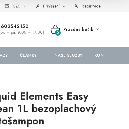
CZK
Přihlášení
Registrace
602542150
Prázdný košík
(po – pá: 9:00 – 17:00)
NÁKUPNÍ
KOŠÍK
AZY
ČLÁNKY
NAŠE SLUŽBY
KONTAKTY
quid Elements Easy
ean 1L bezoplachový
tošampon