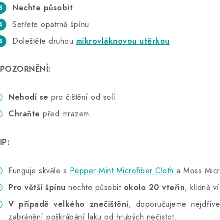
Nechte působit
Setřete opatrně špínu
Doleštěte druhou
mikrovláknovou utěrkou
POZORNĚNÍ:
Nehodí se
pro čištění od solí.
Chraňte
před mrazem.
IP:
Funguje skvěle s
Pepper Mint Microfiber Cloth
a Moss Micro
Pro větší špínu
nechte působit
okolo 20 vteřin
, klidně v
V případě velkého znečištění
, doporučujeme nejdříve 
zabránění poškrábání laku od hrubých nečistot.