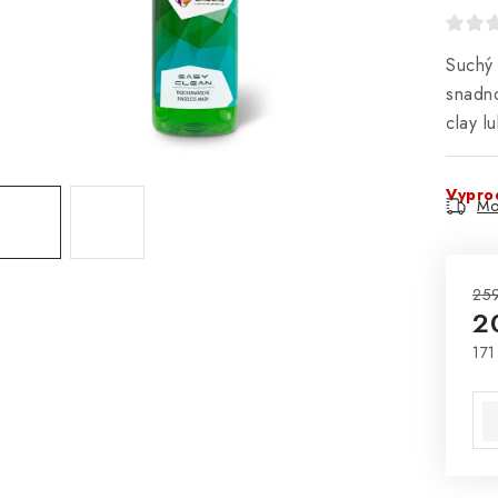
Suchý 
snadno
clay l
Vypro
Mo
25
2
171
Mě