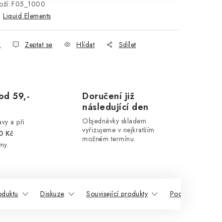
ží:
F05_1000
:
Liquid Elements
k
Zeptat se
Hlídat
Sdílet
od 59,-
Doručení již
následující den
Objednávky skladem
vy a při
vyřizujeme v nejkratším
0 Kč
možném termínu.
my.
oduktu
Diskuze
Související produkty
Podobné produk