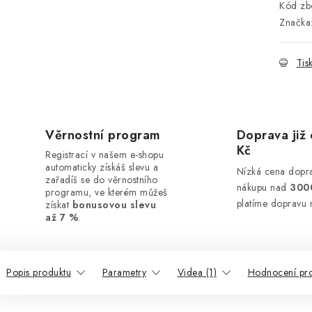
Kód zbo
Značka
Tis
Věrnostní program
Doprava již 
Kč
Registrací v našem e-shopu
automaticky získáš slevu a
Nízká cena dopra
zařadíš se do věrnostního
nákupu nad
300
programu, ve kterém můžeš
platíme dopravu 
získat
bonusovou slevu
až 7 %
.
Popis produktu
Parametry
Videa (1)
Hodnocení pr