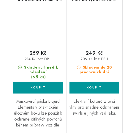
50m maskovací páska
Pad 75mm velmi silný
3ks box
leštící kotouč
259 Kč
249 Kč
214 Kč bez DPH
206 Kč bez DPH
Skladem, ihned k
Skladem do 20
odeslání
pracovních dní
(>5 ks)
Maskovací pásku Liquid
Efektivní kotouč z ovčí
Elements v praktickém
vlny pro snadné odstranění
úložném boxu lze použít k
swirls a jiných vad laku.
ochraně citlivých povrchů
během přípravy vozidla.