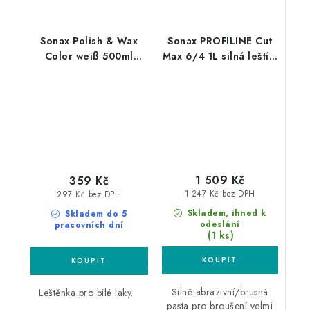
Sonax Polish & Wax
Sonax PROFILINE Cut
Color weiß 500ml
Max 6/4 1L silná leštící
leštěnka s voskem
pasta
1 509 Kč
359 Kč
1 247 Kč bez DPH
297 Kč bez DPH
Skladem, ihned k
Skladem do 5
odeslání
pracovních dní
(1 ks)
Silně abrazivní/brusná
Leštěnka pro bílé laky.
pasta pro broušení velmi