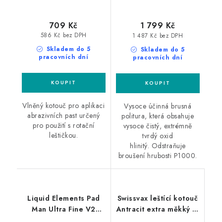
709 Kč
1 799 Kč
586 Kč bez DPH
1 487 Kč bez DPH
Skladem do 5
Skladem do 5
pracovních dní
pracovních dní
Vlněný kotouč pro aplikaci
Vysoce účinná brusná
abrazivních past určený
politura, která obsahuje
pro použití s rotační
vysoce čistý, extrémně
leštičkou.
tvrdý oxid
hlinitý. Odstraňuje
broušení hrubosti P1000.
Liquid Elements Pad
Swissvax leštící kotouč
Man Ultra Fine V2
Antracit extra měkký M
125mm leštící kotouč
135mm