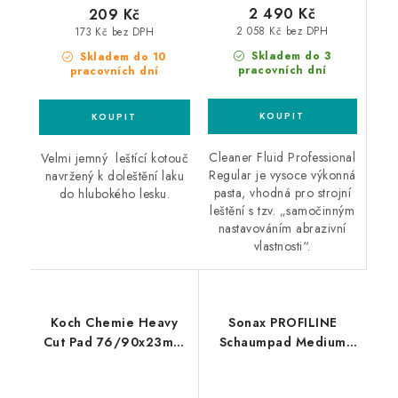
2 490 Kč
209 Kč
2 058 Kč bez DPH
173 Kč bez DPH
Skladem do 3
Skladem do 10
pracovních dní
pracovních dní
Cleaner Fluid Professional
Velmi jemný leštící kotouč
Regular je vysoce výkonná
navržený k doleštění laku
pasta, vhodná pro strojní
do hlubokého lesku.
leštění s tzv. „samočinným
nastavováním abrazivní
vlastnosti“.
Koch Chemie Heavy
Sonax PROFILINE
Cut Pad 76/90x23mm
Schaumpad Medium
leštící kotouč
160mm středně leštící
kotouč