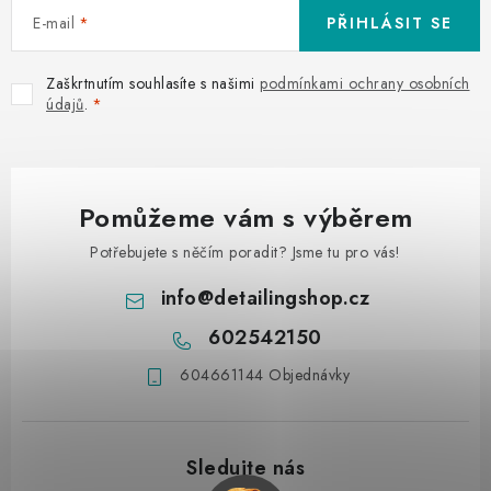
E-mail
PŘIHLÁSIT SE
Zaškrtnutím souhlasíte s našimi
podmínkami ochrany osobních
údajů
.
Pomůžeme vám s výběrem
Potřebujete s něčím poradit? Jsme tu pro vás!
info
@
detailingshop.cz
602542150
604661144 Objednávky