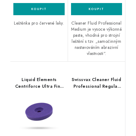
Leštěnka pro červené laky.
Cleaner Fluid Professional
Medium je vysoce výkonná
pasta, vhodná pro strojní
leštění s tzv. „samočinným
nastavováním abrazivní
vlastnosti“.
Liquid Elements
Swissvax Cleaner Fluid
Centriforce Ultra Fine
Professional Regular
V2 125mm leštící
500ml finišovací pasta
kotouč