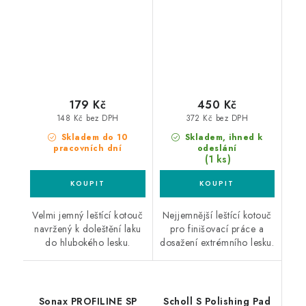
179 Kč
450 Kč
148 Kč bez DPH
372 Kč bez DPH
Skladem do 10
Skladem, ihned k
pracovních dní
odeslání
(1 ks)
Velmi jemný leštící kotouč
Nejjemnější leštící kotouč
navržený k doleštění laku
pro finišovací práce a
do hlubokého lesku.
dosažení extrémního lesku.
Sonax PROFILINE SP
Scholl S Polishing Pad