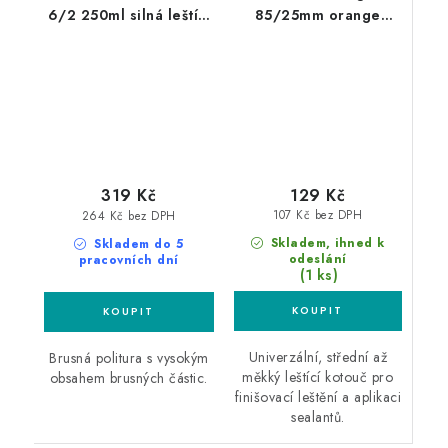
6/2 250ml silná leštící
85/25mm orange
pasta
leštící kotouč
129 Kč
319 Kč
107 Kč bez DPH
264 Kč bez DPH
Skladem, ihned k
Skladem do 5
odeslání
pracovních dní
(1 ks)
Univerzální, střední až
Brusná politura s vysokým
měkký leštící kotouč pro
obsahem brusných částic.
finišovací leštění a aplikaci
sealantů.