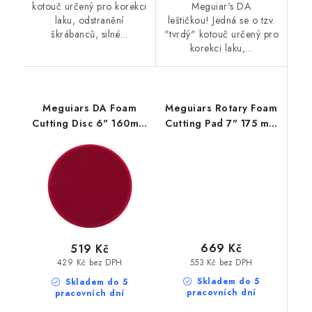
kotouč určený pro korekci
Meguiar's DA
laku, odstranění
leštičkou! Jedná se o tzv.
škrábanců, silné...
"tvrdý" kotouč určený pro
korekci laku,...
Meguiars DA Foam
Meguiars Rotary Foam
Cutting Disc 6" 160mm
Cutting Pad 7" 175 mm
profesionální pěnový
korekční kotouč na
lešticí kotouč pro DA
rotační leštičku
leštičku
669 Kč
519 Kč
553 Kč bez DPH
429 Kč bez DPH
Skladem do 5
Skladem do 5
pracovních dní
pracovních dní