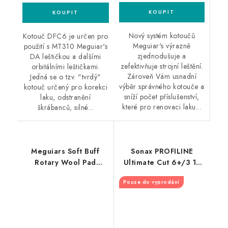
Nový systém kotoučů
Kotouč DFC6 je určen pro
Meguiar's výrazně
použití s MT310 Meguiar's
zjednodušuje a
DA leštičkou a dalšími
zefektivňuje strojní leštění.
orbitálními leštičkami.
Zároveň Vám usnadní
Jedná se o tzv. "tvrdý"
výběr správného kotouče a
kotouč určený pro korekci
sníží počet příslušenství,
laku, odstranění
které pro renovaci laku...
škrábanců, silné...
Meguiars Soft Buff
Sonax PROFILINE
Rotary Wool Pad
Ultimate Cut 6+/3 1L
200mm profesionální
silná leštící pasta
Pouze do vyprodání
lešticí kotouč z ovčí
vlny