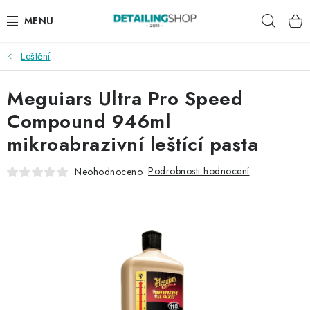
Přejít
Hleda
na
obsah
Leštění
AKCE
Meguiars Ultra Pro Speed
NOVINKY
Compound 946ml
EXTERIÉR
mikroabrazivní leštící pasta
INTERIÉR
Podrobnosti hodnocení
Neohodnoceno
PŘÍSLUŠENSTVÍ
DÁRKOVÉ SADY A POUKAZY
ČLÁNKY