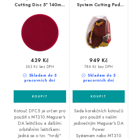
Cutting Disc 5" 140mm
System Cutting Pad
profesionální pěnový
Pack sada 4"
lešticí kotouč pro DA
korekčních kotoučů
leštičku
439 Kč
949 Kč
363 Kč bez DPH
784 Kč bez DPH
Skladem do 5
Skladem do 5
pracovních dní
pracovních dní
Kotouč DFC5 je určen pro
Sada korekčních kotoučů
použití s MT310 Meguiar's
pro použití s naším
DA leštičkou a dalšími
jedinečným Meguiar's DA
orbitálními leštičkami.
Power
Jedná se o tzv. "tvrdý"
Systemem nebo MT310