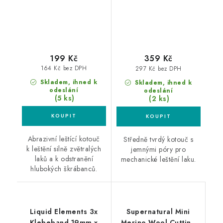
199 Kč
359 Kč
164 Kč bez DPH
297 Kč bez DPH
Skladem, ihned k
Skladem, ihned k
odeslání
odeslání
(5 ks)
(2 ks)
Abrazivní leštící kotouč
Středně tvrdý kotouč s
k leštění silně zvětralých
jemnými póry pro
laků a k odstranění
mechanické leštění laku.
hlubokých škrábanců.
Liquid Elements 3x
Supernatural Mini
Klebeband 19mm x
Merino Wool Cutting