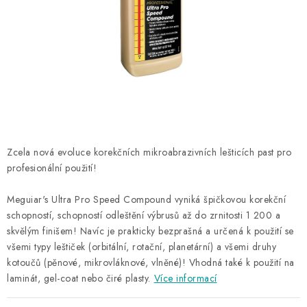
NAŠE SLUŽBY
KONTAKTY
PRODÁVANÉ ZNAČKY
BYDLENÍ
Věrnostní program
Všeobecné obchodní podmínky
Zcela nová evoluce korekčních mikroabrazivních lešticích past pro
profesionální použití!
Podmínky ochrany osobních údajů
Mapa serveru
Meguiar's Ultra Pro Speed Compound vyniká špičkovou korekční
schopností, schopností odleštění výbrusů až do zrnitosti 1 200 a
skvělým finišem! Navíc je prakticky bezprašná a určená k použití se
všemi typy leštiček (orbitální, rotační, planetární) a všemi druhy
kotoučů (pěnové, mikrovláknové, vlněné)! Vhodná také k použití na
laminát, gel-coat nebo čiré plasty.
Více informací