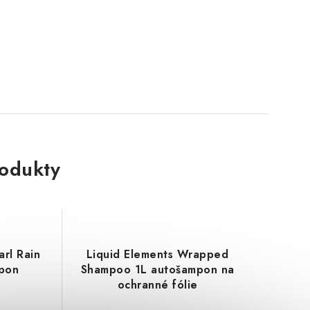
rodukty
arl Rain
Liquid Elements Wrapped
pon
Shampoo 1L autošampon na
ochranné fólie