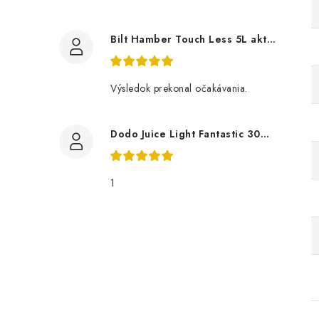
Bilt Hamber Touch Less 5L aktivní pěna
Výsledok prekonal očakávania.
Dodo Juice Light Fantastic 30ml měkký vosk
1