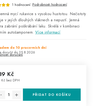
Podrobnosti hodnocení
1 hodnocení
jemná mycí rukavice s vysokou hustotou. Nečistoty
je v jejích dlouhých vláknech a nepustí. Jemná
ura zabrání poškrábání laku. Skvělá v kombinaci
itním autošamponem.
Více informací
adem do 10 pracovních dní
25.8.2026
žnosti doručení
39 Kč
 Kč bez DPH
rná cena:
PŘIDAT DO KOŠÍKU