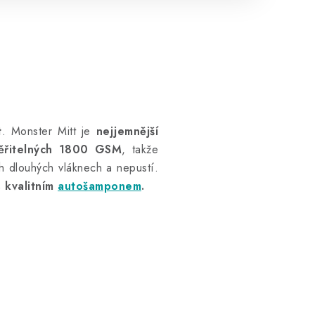
t
. Monster Mitt je
nejjemnější
ěřitelných 1800 GSM
, takže
ch dlouhých vláknech a nepustí.
s kvalitním
autošamponem
.