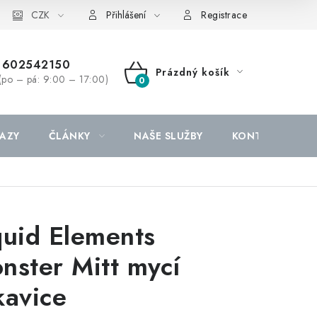
CZK
Přihlášení
Registrace
602542150
Prázdný košík
(po – pá: 9:00 – 17:00)
NÁKUPNÍ
KOŠÍK
AZY
ČLÁNKY
NAŠE SLUŽBY
KONTAKTY
quid Elements
nster Mitt mycí
kavice