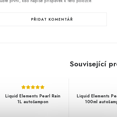
n
uďte první, kdo napíše příspěvek k této položce.
PŘIDAT KOMENTÁŘ
Související p
Liquid Elements Pearl Rain
Liquid Elements Pe
1L autošampon
100ml autošam