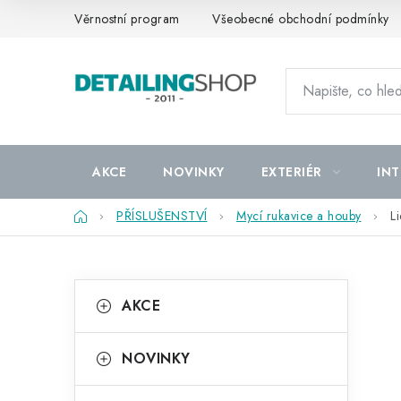
Přejít
Věrnostní program
Všeobecné obchodní podmínky
na
obsah
AKCE
NOVINKY
EXTERIÉR
INT
Domů
PŘÍSLUŠENSTVÍ
Mycí rukavice a houby
L
P
K
Přeskočit
AKCE
kategorie
a
o
t
s
NOVINKY
e
t