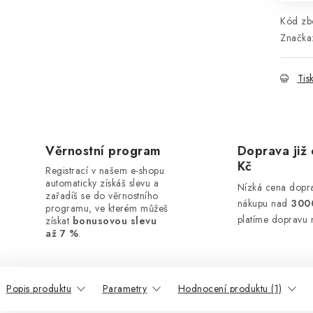
Kód zbo
Značka
Tis
Věrnostní program
Doprava již 
Kč
Registrací v našem e-shopu
automaticky získáš slevu a
Nízká cena dopra
zařadíš se do věrnostního
nákupu nad
300
programu, ve kterém můžeš
platíme dopravu 
získat
bonusovou slevu
až 7 %
.
Popis produktu
Parametry
Hodnocení produktu (1)