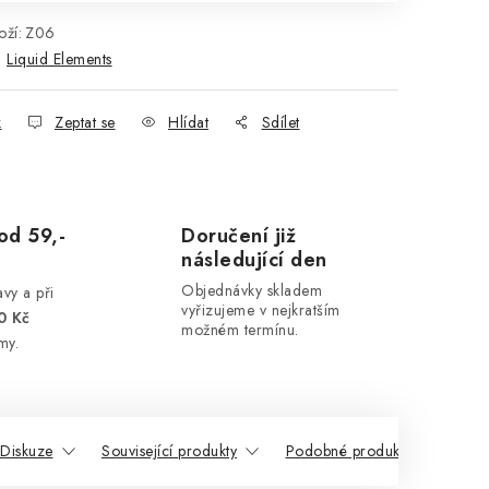
ží:
Z06
:
Liquid Elements
k
Zeptat se
Hlídat
Sdílet
od 59,-
Doručení již
následující den
Objednávky skladem
vy a při
vyřizujeme v nejkratším
0 Kč
možném termínu.
my.
Diskuze
Související produkty
Podobné produkty