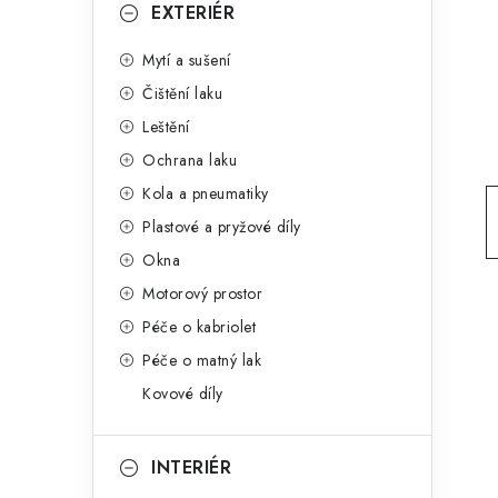
g
EXTERIÉR
r
o
Mytí a sušení
a
r
Čištění laku
n
i
Leštění
e
n
Ochrana laku
í
Kola a pneumatiky
Plastové a pryžové díly
p
Okna
a
Motorový prostor
n
Péče o kabriolet
Péče o matný lak
e
Kovové díly
l
INTERIÉR