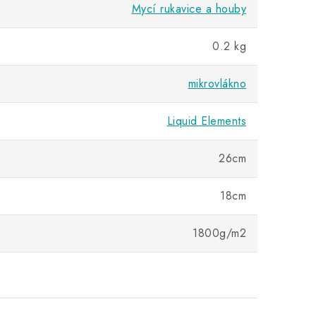
Mycí rukavice a houby
0.2 kg
mikrovlákno
Liquid Elements
26cm
18cm
1800g/m2