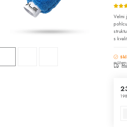
Velmi 
pohlcu
strukt
s kval
Skl
Mo
2
198
Mě