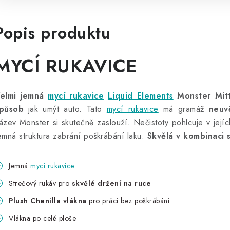
Popis produktu
MYCÍ RUKAVICE
elmi jemná
mycí rukavice
Liquid Elements
Monster Mit
působ
jak umýt auto. Tato
mycí rukavice
má gramáž
neuv
ázev Monster si skutečně zaslouží. Nečistoty pohlcuje v její
emná struktura zabrání poškrábání laku.
Skvělá v kombinaci 
Jemná
mycí rukavice
Strečový rukáv pro
skvělé držení na ruce
Plush Chenilla vlákna
pro práci bez poškrábání
Vlákna po celé ploše