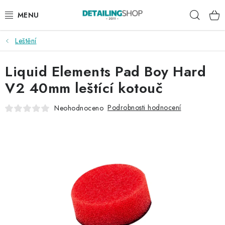
Přejít
Hleda
na
obsah
Leštění
AKCE
Liquid Elements Pad Boy Hard
NOVINKY
V2 40mm leštící kotouč
EXTERIÉR
Podrobnosti hodnocení
Neohodnoceno
INTERIÉR
PŘÍSLUŠENSTVÍ
DÁRKOVÉ SADY A POUKAZY
ČLÁNKY