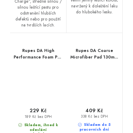
Velmi jemný leštící kotouč
Charge”, středně silnou /
navržený k doleštění laku
silnou leštící pastu pro
do hlubokého lesku.
odstranění hlubších
defektů nebo pro použití
na tvrdších lacích.
Rupes DA High
Rupes DA Coarse
Performance Foam Pad
Microfiber Pad 130mm
Ultra Fine 80/100mm
leštící kotouč
leštící kotouč
409 Kč
229 Kč
338 Kč bez DPH
189 Kč bez DPH
Skladem do 5
Skladem, ihned k
pracovních dní
odeslání