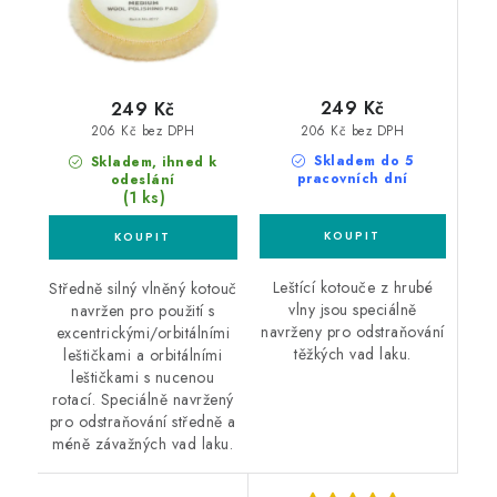
249 Kč
249 Kč
206 Kč bez DPH
206 Kč bez DPH
Skladem do 5
Skladem, ihned k
pracovních dní
odeslání
(1 ks)
Leštící kotouče z hrubé
Středně silný vlněný kotouč
vlny jsou speciálně
navržen pro použití s
navrženy pro odstraňování
excentrickými/orbitálními
těžkých vad laku.
leštičkami a orbitálními
leštičkami s nucenou
rotací. Speciálně navržený
pro odstraňování středně a
méně závažných vad laku.