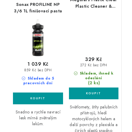
Sonax PROFILINE NP
Plastic Cleaner &
3/6 1L finišovací pasta
Polish 296ml leštěnka
na čiré plasty
329 Kč
1 039 Kč
272 Kč bez DPH
859 Kč bez DPH
Skladem, ihned k
odeslání
Skladem do 5
(2 ks)
pracovních dní
Světlomety, štíty palubních
Snadno a rychle navrací
přístrojů, hledí
lesk mírně zvětralým
motocyklových helem a
lakům.
další povrchy z plexiskla a
čirých plastů snadno