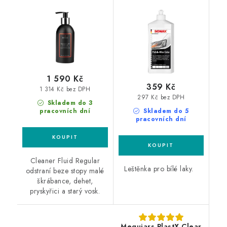
leštěnka s voskem
1 590 Kč
359 Kč
1 314 Kč bez DPH
297 Kč bez DPH
Skladem do 3
pracovních dní
Skladem do 5
pracovních dní
Cleaner Fluid Regular
Leštěnka pro bílé laky.
odstraní beze stopy malé
škrábance, dehet,
pryskyřici a starý vosk.
Meguiars PlastX Clear