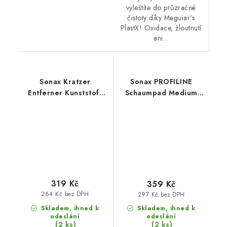
vyleštíte do průzračné
čistoty díky Meguiar's
PlastX! Oxidace, žloutnutí
ani...
Sonax Kratzer
Sonax PROFILINE
Entferner Kunststoff
Schaumpad Medium
NanoPro 75ml
160mm středně leštící
odstraňovač škrábanců
kotouč
z plastů
319 Kč
359 Kč
264 Kč bez DPH
297 Kč bez DPH
Skladem, ihned k
Skladem, ihned k
odeslání
odeslání
(2 ks)
(2 ks)