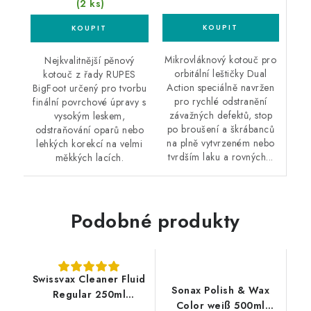
(2 ks)
Mikrovláknový kotouč pro
Nejkvalitnější pěnový
orbitální leštičky Dual
kotouč z řady RUPES
Action speciálně navržen
BigFoot určený pro tvorbu
pro rychlé odstranění
finální povrchové úpravy s
závažných defektů, stop
vysokým leskem,
po broušení a škrábanců
odstraňování oparů nebo
na plně vytvrzeném nebo
lehkých korekcí na velmi
tvrdším laku a rovných...
měkkých lacích.
Podobné produkty
Swissvax Cleaner Fluid
Sonax Polish & Wax
Regular 250ml
Color weiß 500ml
leštěnka