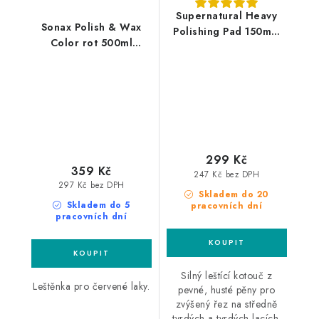
Supernatural Heavy
Sonax Polish & Wax
Polishing Pad 150mm
Color rot 500ml
silný leštící kotouč
leštěnka s voskem
299 Kč
359 Kč
247 Kč bez DPH
297 Kč bez DPH
Skladem do 20
Skladem do 5
pracovních dní
pracovních dní
Silný leštící kotouč z
Leštěnka pro červené laky.
pevné, husté pěny pro
zvýšený řez na středně
tvrdých a tvrdých lacích.