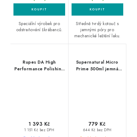
Speciální výrobek pro
Středně tvrdý kotouč s
odstraňování škrábanců.
jemnými póry pro
mechanické leštění laku.
Rupes DA High
Supernatural Micro
Performance Polishing
Prime 500ml jemná
Compound Fine 1L
leštěnka
finišovací pasta
1 393 Kč
779 Kč
1 151 Kč bez DPH
644 Kč bez DPH