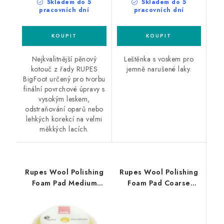
Skladem do 5
Skladem do 5
pracovních dní
pracovních dní
Nejkvalitnější pěnový
Leštěnka s voskem pro
kotouč z řady RUPES
jemně narušené laky.
BigFoot určený pro tvorbu
finální povrchové úpravy s
vysokým leskem,
odstraňování oparů nebo
lehkých korekcí na velmi
měkkých lacích.
Rupes Wool Polishing
Rupes Wool Polishing
Foam Pad Medium
Foam Pad Coarse
30/45mm leštící
30/45mm leštící
kotouč
kotouč