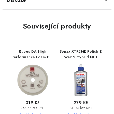
Diskuze
Související produkty
Rupes DA High
Sonax XTREME Polish &
Performance Foam Pad
Wax 2 Hybrid NPT
Ultra Fine 130/150mm
250ml leštěnka s
leštící kotouč
voskem
319 Kč
279 Kč
264 Kč bez DPH
231 Kč bez DPH