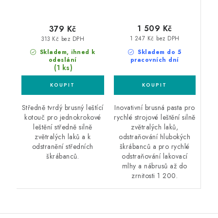
1 509 Kč
379 Kč
1 247 Kč bez DPH
313 Kč bez DPH
Skladem do 5
Skladem, ihned k
pracovních dní
odeslání
(1 ks)
Inovativní brusná pasta pro
Středně tvrdý brusný leštící
rychlé strojové leštění silně
kotouč pro jednokrokové
zvětralých laků,
leštění středně silně
odstraňování hlubokých
zvětralých laků a k
škrábanců a pro rychlé
odstranění středních
odstraňování lakovací
škrábanců.
mlhy a nábrusů až do
zrnitosti 1 200.