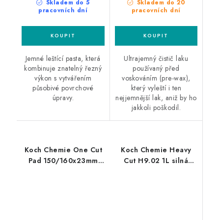
Skladem do 5
Skladem do 20
pracovních dní
pracovních dní
Jemné leštící pasta, která
Ultrajemný čistič laku
kombinuje znatelný řezný
používaný před
výkon s vytvářením
voskováním (pre-wax),
působivé povrchové
který vyleští i ten
úpravy.
nejjemnější lak, aniž by ho
jakkoli poškodil.
Koch Chemie One Cut
Koch Chemie Heavy
Pad 150/160x23mm
Cut H9.02 1L silná
leštící kotouč
leštící pasta