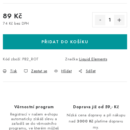
89 Kč
74 Kč bez DPH
Měrná cena:
PŘIDAT DO KOŠÍKU
Kód zboží:
PB2_ROT
Značka:
Liquid Elements
Tisk
Zeptat se
Hlídat
Sdílet
Věrnostní program
Doprava již od 59,- Kč
Registrací v našem e-shopu
Nízká cena dopravy a při nákupu
automaticky získáš slevu a
nad
3000 Kč
platíme dopravu
zařadíš se do věrnostního
my.
programu, ve kterém můžeš