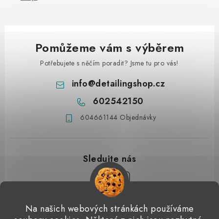
Pomůžeme vám s výběrem
Potřebujete s něčím poradit? Jsme tu pro vás!
info
@
detailingshop.cz
602542150
604661144 Objednávky
Z
Na našich webových stránkách používáme
á