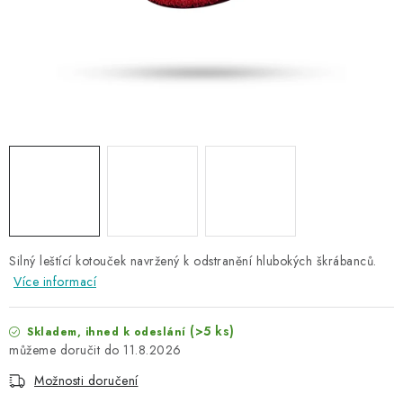
NAŠE SLUŽBY
KONTAKTY
PRODÁVANÉ ZNAČKY
BYDLENÍ
Věrnostní program
Všeobecné obchodní podmínky
Podmínky ochrany osobních údajů
Mapa serveru
Silný
leštící kotouček navržený k odstranění hlubokých škrábanců.
Více informací
(>5 ks)
Skladem, ihned k odeslání
11.8.2026
Možnosti doručení