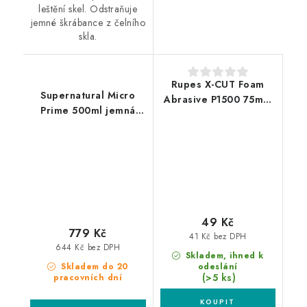
leštění skel. Odstraňuje
jemné škrábance z čelního
skla.
Rupes X-CUT Foam
Supernatural Micro
Abrasive P1500 75mm
Prime 500ml jemná
brusný kotouč
leštěnka
49 Kč
779 Kč
41 Kč bez DPH
644 Kč bez DPH
Skladem, ihned k
Skladem do 20
odeslání
(>5 ks)
pracovních dní