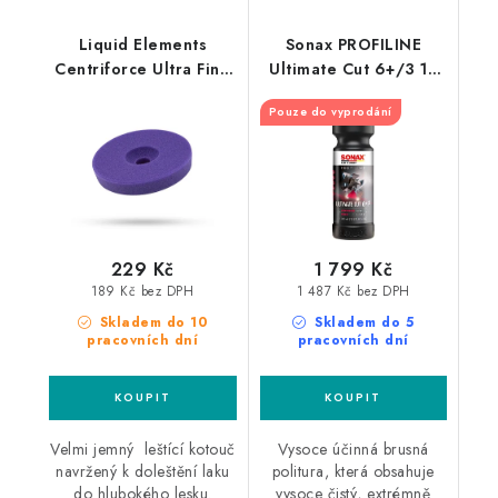
Liquid Elements
Sonax PROFILINE
Centriforce Ultra Fine
Ultimate Cut 6+/3 1L
V2 150mm leštící
silná leštící pasta
Pouze do vyprodání
kotouč
229 Kč
1 799 Kč
189 Kč bez DPH
1 487 Kč bez DPH
Skladem do 10
Skladem do 5
pracovních dní
pracovních dní
Velmi jemný leštící kotouč
Vysoce účinná brusná
navržený k doleštění laku
politura, která obsahuje
do hlubokého lesku.
vysoce čistý, extrémně