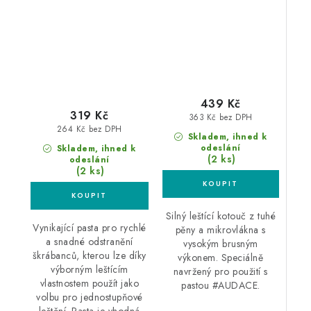
středně silná leštící
pasta
439 Kč
319 Kč
363 Kč bez DPH
264 Kč bez DPH
Skladem, ihned k
odeslání
Skladem, ihned k
(2 ks)
odeslání
(2 ks)
Silný leštící kotouč z tuhé
Vynikající pasta pro rychlé
pěny a mikrovlákna s
a snadné odstranění
vysokým brusným
škrábanců, kterou lze díky
výkonem. Speciálně
výborným leštícím
navržený pro použití s
vlastnostem použít jako
pastou #AUDACE.
volbu pro jednostupňové
leštění. Pasta je vhodná