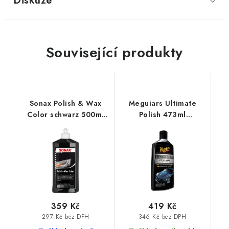
Diskuze
Související produkty
Sonax Polish & Wax
Meguiars Ultimate
Color schwarz 500ml
Polish 473ml
leštěnka s voskem
neabrazivní leštěnka
359 Kč
419 Kč
297 Kč bez DPH
346 Kč bez DPH