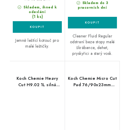
Skladem do 3
Skladem, ihned k
pracovních dní
odeslání
(1 ks)
Cleaner Fluid Regular
Jemně leštící kotouč pro
odstraní beze stopy malé
malé leštičky.
škrábance, dehet,
pryskyřici a starý vosk.
Koch Chemie Heavy
Koch Chemie Micro Cut
Cut H9.02 1L silná
Pad 76/90x23mm
leštící pasta
leštící kotouč