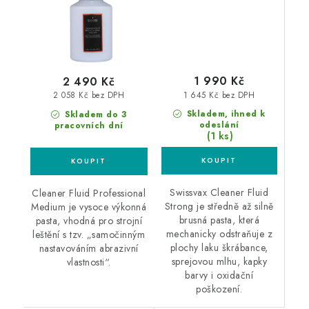
1 990 Kč
2 490 Kč
1 645 Kč bez DPH
2 058 Kč bez DPH
Skladem, ihned k
Skladem do 3
odeslání
pracovních dní
(1 ks)
Swissvax Cleaner Fluid
Cleaner Fluid Professional
Strong je středně až silně
Medium je vysoce výkonná
brusná pasta, která
pasta, vhodná pro strojní
mechanicky odstraňuje z
leštění s tzv. „samočinným
plochy laku škrábance,
nastavováním abrazivní
sprejovou mlhu, kapky
vlastnosti“.
barvy i oxidační
poškození.