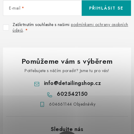
E-mail
PŘIHLÁSIT SE
Zaškrtnutím souhlasíte s našimi
podmínkami ochrany osobních
údajů
.
Pomůžeme vám s výběrem
Potřebujete s něčím poradit? Jsme tu pro vás!
info
@
detailingshop.cz
602542150
604661144 Objednávky