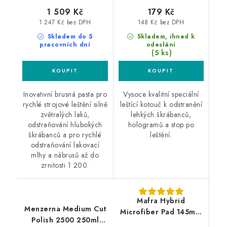
1 509 Kč
179 Kč
1 247 Kč bez DPH
148 Kč bez DPH
Skladem do 5
Skladem, ihned k
pracovních dní
odeslání
(5 ks)
Inovativní brusná pasta pro
Vysoce kvalitní speciální
rychlé strojové leštění silně
leštící kotouč k odstranění
zvětralých laků,
lehkých škrábanců,
odstraňování hlubokých
hologramů a stop po
škrábanců a pro rychlé
leštění.
odstraňování lakovací
mlhy a nábrusů až do
zrnitosti 1 200.
Mafra Hybrid
Menzerna Medium Cut
Microfiber Pad 145mm
Polish 2500 250ml
leštící kotouč