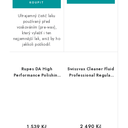
Ultrajemný čistič laku
používaný před
voskováním (pre-wax),
který vyleští i ten
nejjemnější lak, aniž by ho
jakkoli poškodil.
Rupes DA High
Swissvax Cleaner Fluid
Performance Polishing
Professional Regular
Compound Coarse 1L
500ml finišovací pasta
silná leštící pasta
2 490 Kč
1 539 Kč