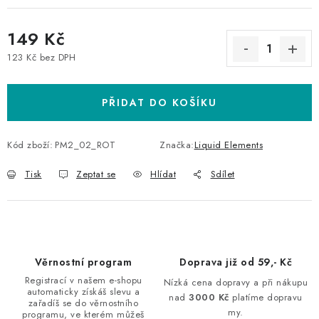
149 Kč
123 Kč bez DPH
Měrná cena:
PŘIDAT DO KOŠÍKU
Kód zboží:
PM2_02_ROT
Značka:
Liquid Elements
Tisk
Zeptat se
Hlídat
Sdílet
Věrnostní program
Doprava již od 59,- Kč
Registrací v našem e-shopu
Nízká cena dopravy a při nákupu
automaticky získáš slevu a
nad
3000 Kč
platíme dopravu
zařadíš se do věrnostního
my.
programu, ve kterém můžeš