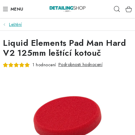
Přejít
Hleda
na
obsah
Leštění
AKCE
Liquid Elements Pad Man Hard
NOVINKY
V2 125mm leštící kotouč
EXTERIÉR
Podrobnosti hodnocení
1 hodnocení
INTERIÉR
PŘÍSLUŠENSTVÍ
DÁRKOVÉ SADY A POUKAZY
ČLÁNKY