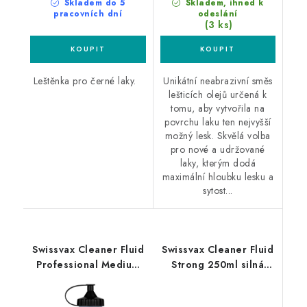
Skladem do 5
Skladem, ihned k
pracovních dní
odeslání
(3 ks)
Leštěnka pro černé laky.
Unikátní neabrazivní směs
lešticích olejů určená k
tomu, aby vytvořila na
povrchu laku ten nejvyšší
možný lesk. Skvělá volba
pro nové a udržované
laky, kterým dodá
maximální hloubku lesku a
sytost...
Swissvax Cleaner Fluid
Swissvax Cleaner Fluid
Professional Medium
Strong 250ml silná
500ml středně silná
leštící pasta
leštící pasta