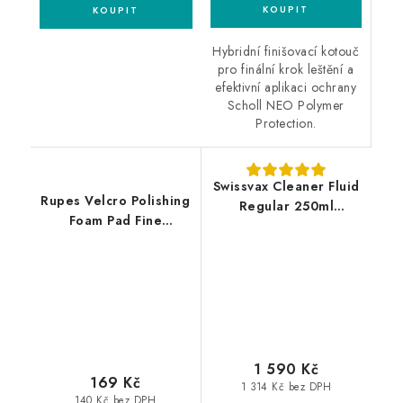
Hybridní finišovací kotouč
pro finální krok leštění a
efektivní aplikaci ochrany
Scholl NEO Polymer
Protection.
Swissvax Cleaner Fluid
Rupes Velcro Polishing
Regular 250ml
Foam Pad Fine
leštěnka
30/40mm leštící
kotouč
1 590 Kč
169 Kč
1 314 Kč bez DPH
140 Kč bez DPH