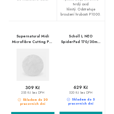
tvrdý oxid
hlinitý. Odstraňuje
broušení hrubosti P1000.
Supernatural Midi
Scholl L NEO
Microfibre Cutting Pad
SpiderPad 170/30mm
130mm silný leštící
honey leštící kotouč
kotouč
629 Kč
309 Kč
520 Kč bez DPH
255 Kč bez DPH
Skladem do 5
Skladem do 20
pracovních dní
pracovních dní