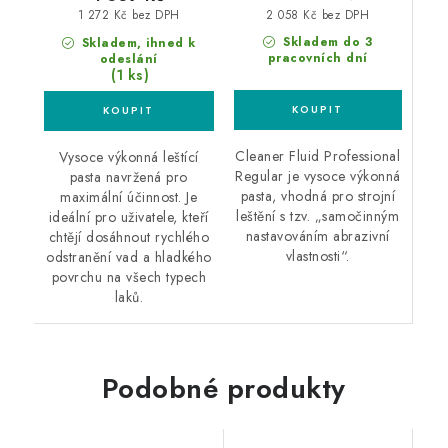
2 058 Kč bez DPH
1 272 Kč bez DPH
Skladem do 3
Skladem, ihned k
pracovních dní
odeslání
(1 ks)
Cleaner Fluid Professional
Vysoce výkonná leštící
Regular je vysoce výkonná
pasta navržená pro
pasta, vhodná pro strojní
maximální účinnost. Je
leštění s tzv. „samočinným
ideální pro uživatele, kteří
nastavováním abrazivní
chtějí dosáhnout rychlého
vlastnosti“.
odstranění vad a hladkého
povrchu na všech typech
laků.
Podobné produkty