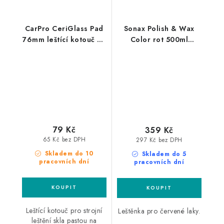
CarPro CeriGlass Pad
Sonax Polish & Wax
76mm leštící kotouč na
Color rot 500ml
sklo
leštěnka s voskem
79 Kč
359 Kč
65 Kč bez DPH
297 Kč bez DPH
Skladem do 10
Skladem do 5
pracovních dní
pracovních dní
Leštící kotouč pro strojní
Leštěnka pro červené laky.
leštění skla pastou na