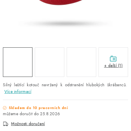
NAŠE SLUŽBY
KONTAKTY
PRODÁVANÉ ZNAČKY
BYDLENÍ
Věrnostní program
Všeobecné obchodní podmínky
+ další (1)
Podmínky ochrany osobních údajů
Mapa serveru
Silný
leštící kotouč navržený k odstranění hlubokých škrábanců.
Více informací
Skladem do 10 pracovních dní
25.8.2026
Možnosti doručení