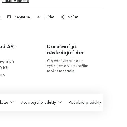
:
Liquid Elements
k
Zeptat se
Hlídat
Sdílet
od 59,-
Doručení již
následující den
Objednávky skladem
vy a při
vyřizujeme v nejkratším
0 Kč
možném termínu.
my.
skuze
Související produkty
Podobné produkty