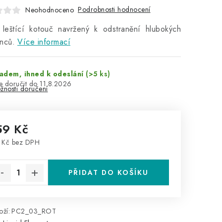
Podrobnosti hodnocení
Neohodnoceno
 leštící kotouč navržený k odstranění hlubokých
nců.
Více informací
adem, ihned k odeslání
(>5 ks)
11.8.2026
žnosti doručení
59 Kč
 Kč bez DPH
rná cena:
PŘIDAT DO KOŠÍKU
ží:
PC2_03_ROT