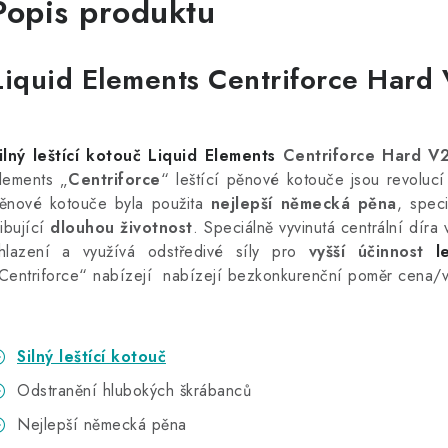
Popis produktu
Liquid Elements Centriforce Hard
ilný leštící kotouč
Liquid Elements
Centriforce Hard V2
lements „
Centriforce
“ leštící pěnové kotouče jsou revoluc
ěnové kotouče byla použita
nejlepší německá pěna
, spec
libující
dlouhou životnost
. Speciálně vyvinutá centrální díra 
hlazení a využívá odstředivé síly pro
vyšší účinnost
l
Centriforce“ nabízejí nabízejí bezkonkurenční poměr cena/
Silný leštící kotouč
Odstranění hlubokých škrábanců
Nejlepší německá pěna