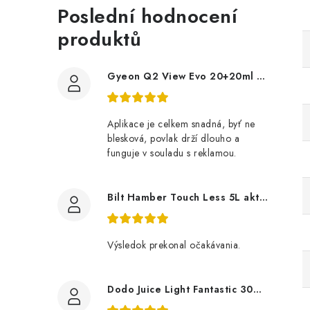
Poslední hodnocení
produktů
Gyeon Q2 View Evo 20+20ml nanopovlak na okna
Aplikace je celkem snadná, byť ne
blesková, povlak drží dlouho a
funguje v souladu s reklamou.
Bilt Hamber Touch Less 5L aktivní pěna
Výsledok prekonal očakávania.
Dodo Juice Light Fantastic 30ml měkký vosk