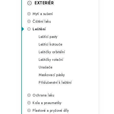
g
EXTERIÉR
r
o
Mytí a sušení
a
r
Čištění laku
n
i
Leštění
e
n
Leštící pasty
í
Leštící kotouče
Leštičky orbitální
p
Leštičky rotační
a
Unašeče
n
Maskovací pásky
Příslušenství k leštění
e
l
Ochrana laku
Kola a pneumatiky
Plastové a pryžové díly