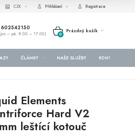
CZK
Přihlášení
Registrace
602542150
Prázdný košík
(po – pá: 9:00 – 17:00)
NÁKUPNÍ
KOŠÍK
AZY
ČLÁNKY
NAŠE SLUŽBY
KONTAKTY
quid Elements
ntriforce Hard V2
mm leštící kotouč