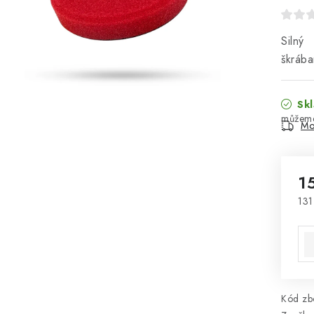
Silný
škrába
Skl
Mo
1
131
Mě
Kód zbo