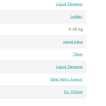
Liquid Elements
Leštění
0.05 kg
jemná pěna
75mm
Liquid Elements
Silně leštící kotouč
Do 100mm