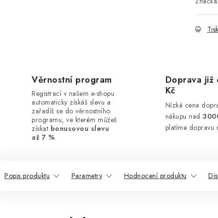
Značka
Tis
Věrnostní program
Doprava již 
Kč
Registrací v našem e-shopu
automaticky získáš slevu a
Nízká cena dopra
zařadíš se do věrnostního
nákupu nad
300
programu, ve kterém můžeš
platíme dopravu 
získat
bonusovou slevu
až 7 %
.
Popis produktu
Parametry
Hodnocení produktu
Di