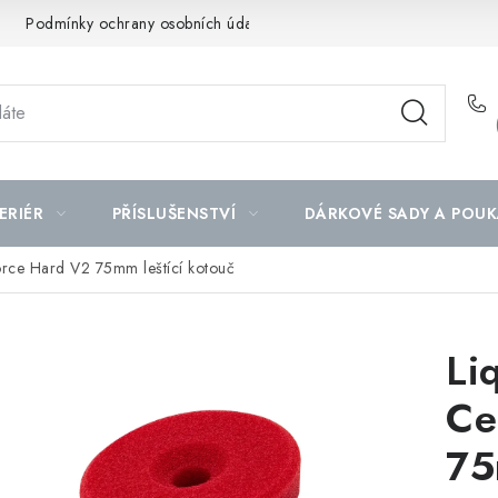
Podmínky ochrany osobních údajů
Mapa serveru
ERIÉR
PŘÍSLUŠENSTVÍ
DÁRKOVÉ SADY A POUK
force Hard V2 75mm leštící kotouč
Li
Ce
75