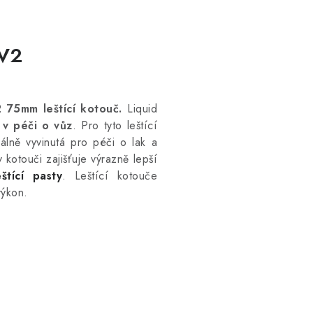
 V2
 75mm leštící kotouč.
Liquid
í
v péči o vůz
. Pro tyto leštící
iálně vyvinutá pro péči o lak a
v kotouči zajišťuje výrazně lepší
eštící pasty
. Leštící kotouče
výkon.