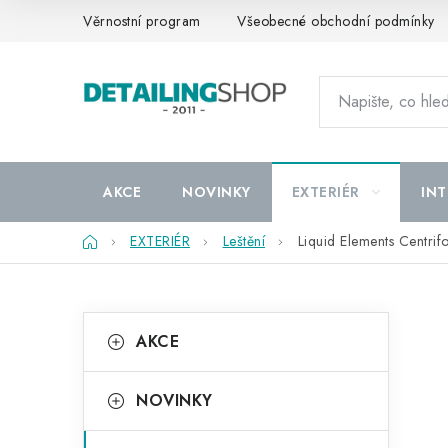
Přejít
Věrnostní program
Všeobecné obchodní podmínky
na
obsah
AKCE
NOVINKY
EXTERIÉR
INT
Domů
EXTERIÉR
Leštění
Liquid Elements Centri
P
K
Přeskočit
AKCE
kategorie
a
o
t
s
NOVINKY
e
t