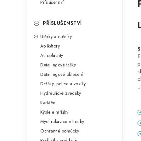
Příslušenství
PŘÍSLUŠENSTVÍ
Utěrky a ručníky
Aplikátory
S
Autoplachty
E
p
Detailingové tašky
s
Detailingové oblečení
c
Držáky, police a vozíky
„
Hydraulické zvedáky
Kartáče
Kýble a mřížky
Mycí rukavice a houby
Ochranné pomůcky
Podložky pod kola