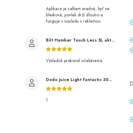
Aplikace je celkem snadná, byť ne
blesková, povlak drží dlouho a
funguje v souladu s reklamou.
Bilt Hamber Touch Less 5L aktivní pěna
Výsledok prekonal očakávania.
Dodo Juice Light Fantastic 30ml měkký vosk
D
1