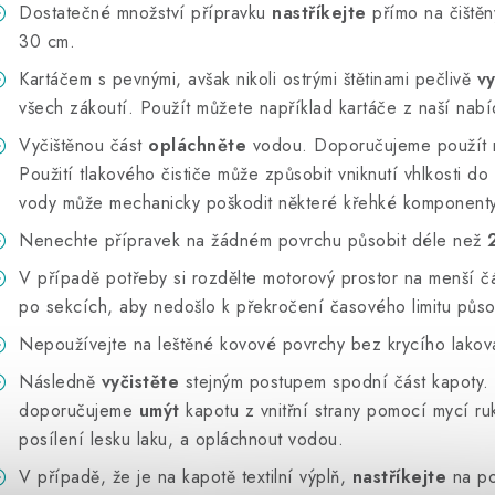
Dostatečné množství přípravku
nastříkejte
přímo na čiště
30 cm.
Kartáčem s pevnými, avšak nikoli ostrými štětinami pečlivě
vy
všech zákoutí. Použít můžete například kartáče z naší nabí
Vyčištěnou část
opláchněte
vodou. Doporučujeme použít r
Použití tlakového čističe může způsobit vniknutí vhlkosti do c
vody může mechanicky poškodit některé křehké komponenty
Nenechte přípravek na žádném povrchu působit déle než
V případě potřeby si rozdělte motorový prostor na menší část
po sekcích, aby nedošlo k překročení časového limitu půso
Nepoužívejte na leštěné kovové povrchy bez krycího lakov
Následně
vyčistěte
stejným postupem spodní část kapoty.
doporučujeme
umýt
kapotu z vnitřní strany pomocí mycí r
posílení lesku laku, a opláchnout vodou.
V případě, že je na kapotě textilní výplň,
nastříkejte
na po