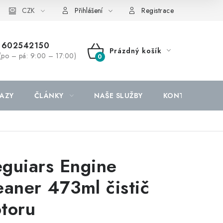
CZK
Přihlášení
Registrace
602542150
Prázdný košík
(po – pá: 9:00 – 17:00)
NÁKUPNÍ
KOŠÍK
AZY
ČLÁNKY
NAŠE SLUŽBY
KONTAKTY
guiars Engine
eaner 473ml čistič
toru