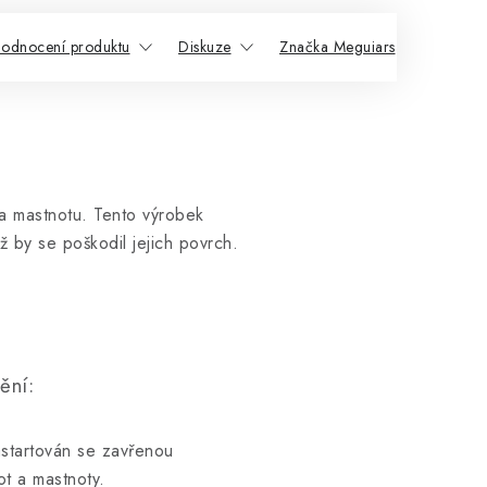
odnocení produktu
Diskuze
Značka Meguiars
Souvis
a mastnotu. Tento výrobek
 by se poškodil jejich povrch.
ění:
astartován se zavřenou
t a mastnoty.