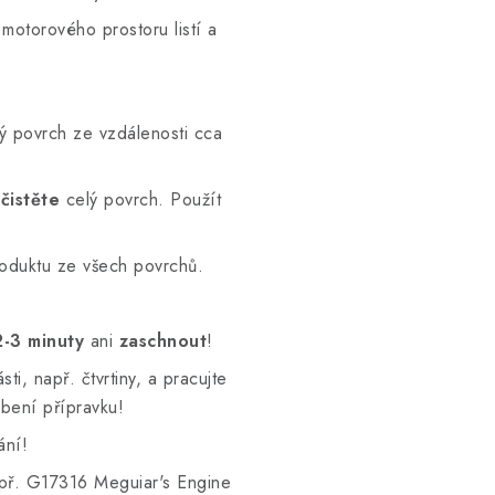
otorového prostoru listí a
ný povrch ze vzdálenosti cca
čistěte
celý povrch. Použít
roduktu ze všech povrchů.
2-3 minuty
ani
zaschnout
!
i, např. čtvrtiny, a pracujte
bení přípravku!
ání!
apř. G17316 Meguiar's Engine