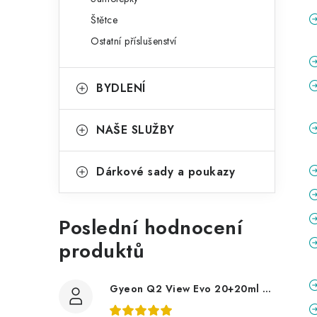
Štětce
Ostatní příslušenství
BYDLENÍ
NAŠE SLUŽBY
Dárkové sady a poukazy
Poslední hodnocení
produktů
Gyeon Q2 View Evo 20+20ml nanopovlak na okna