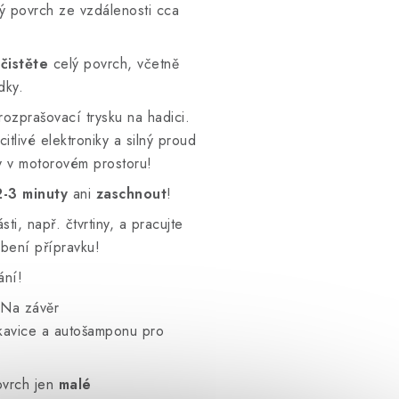
ný povrch ze vzdálenosti cca
čistěte
celý povrch, včetně
dky.
ozprašovací trysku na hadici.
itlivé elektroniky a silný proud
 v motorovém prostoru!
2-3 minuty
ani
zaschnout
!
i, např. čtvrtiny, a pracujte
bení přípravku!
ání!
 Na závěr
ukavice a autošamponu pro
vrch jen
malé