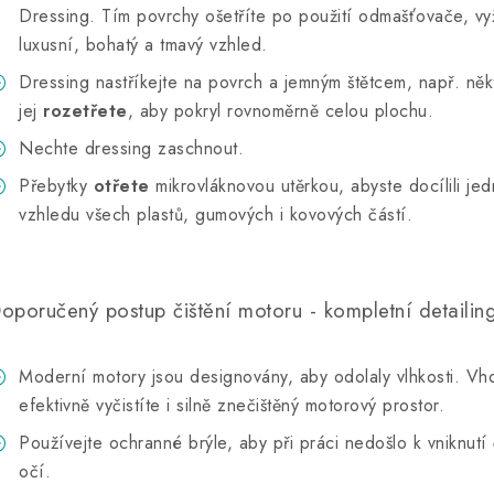
Dressing. Tím povrchy ošetříte po použití odmašťovače, vyž
luxusní, bohatý a tmavý vzhled.
Dressing nastříkejte na povrch a jemným štětcem, např. něk
jej
rozetřete
, aby pokryl rovnoměrně celou plochu.
Nechte dressing zaschnout.
Přebytky
otřete
mikrovláknovou utěrkou, abyste docílili je
vzhledu všech plastů, gumových i kovových částí.
oporučený postup čištění motoru - kompletní detailing
Moderní motory jsou designovány, aby odolaly vlhkosti. 
efektivně vyčistíte i silně znečištěný motorový prostor.
Používejte ochranné brýle, aby při práci nedošlo k vniknutí 
očí.