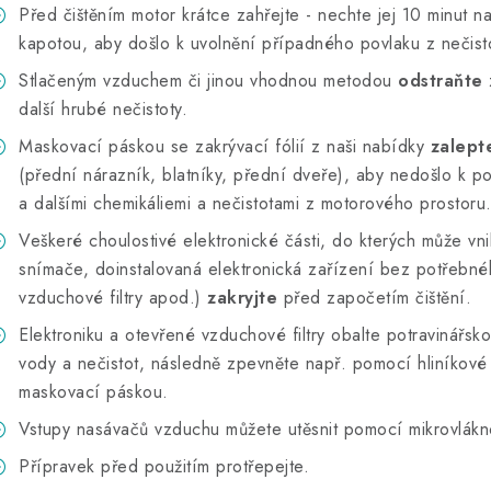
Před čištěním motor krátce zahřejte - nechte jej 10 minut n
kapotou, aby došlo k uvolnění případného povlaku z nečisto
Stlačeným vzduchem či jinou vhodnou metodou
odstraňte
další hrubé nečistoty.
Maskovací páskou se zakrývací fólií z naši nabídky
zalept
(přední nárazník, blatníky, přední dveře), aby nedošlo k po
a dalšími chemikáliemi a nečistotami z motorového prostoru
Veškeré choulostivé elektronické části, do kterých může vn
snímače, doinstalovaná elektronická zařízení bez potřebné
vzduchové filtry apod.)
zakryjte
před započetím čištění.
Elektroniku a otevřené vzduchové filtry obalte potravinářskou
vody a nečistot, následně zpevněte např. pomocí hliníkové 
maskovací páskou.
Vstupy nasávačů vzduchu můžete utěsnit pomocí mikrovlákn
Přípravek před použitím protřepejte.