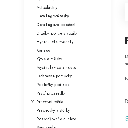
Autoplachty
Detailingové tašky
Detailingové oblečení
Držáky, police a vozíky
Hydraulické zvedáky
Kartáče
D
Kýble a mřížky
m
Mycí rukavice a houby
Ochranné pomůcky
N
Podložky pod kola
Prací prostředky
D
Pracovní světla
Prachovky a stěrky
Rozprašovače a lahve
Samolepky