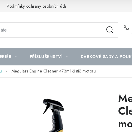
Podmínky ochrany osobních údajů
Mapa serveru
ERIÉR
PŘÍSLUŠENSTVÍ
DÁRKOVÉ SADY A POUK
u
Meguiars Engine Cleaner 473ml čistič motoru
Me
Cl
mo