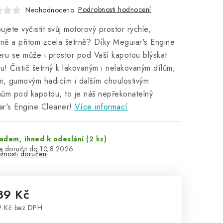
Podrobnosti hodnocení
Neohodnoceno
ujete vyčistit svůj motorový prostor rychle,
vně a přitom zcela šetrně? Díky Meguiar's Engine
ru se může i prostor pod Vaší kapotou blýskat
ou!
Čistič šetrný k lakovaným i nelakovaným dílům,
m, gumovým hadicím i dalším choulostivým
ům pod kapotou, to je náš nepřekonatelný
r's Engine Cleaner!
Více informací
adem, ihned k odeslání
(2 ks)
10.8.2026
žnosti doručení
89 Kč
9 Kč bez DPH
rná cena: