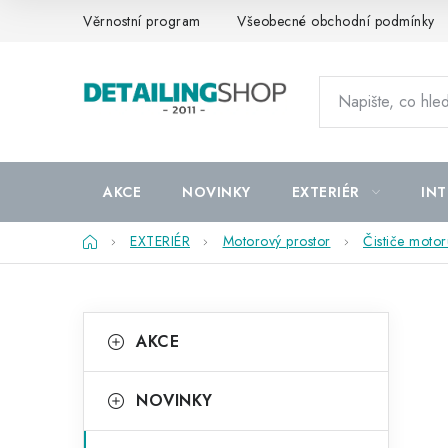
Přejít
Věrnostní program
Všeobecné obchodní podmínky
na
obsah
AKCE
NOVINKY
EXTERIÉR
INT
Domů
EXTERIÉR
Motorový prostor
Čističe motor
P
K
Přeskočit
AKCE
kategorie
a
o
t
s
NOVINKY
e
t