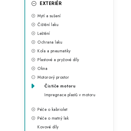
g
EXTERIÉR
r
o
Mytí a sušení
a
r
Čištění laku
n
i
Leštění
e
n
Ochrana laku
í
Kola a pneumatiky
Plastové a pryžové díly
p
Okna
a
Motorový prostor
n
Čističe motoru
Impregnace plastů v motoru
e
l
Péče o kabriolet
Péče o matný lak
Kovové díly