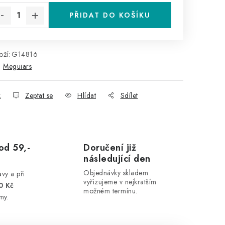
PŘIDAT DO KOŠÍKU
ží:
G14816
:
Meguiars
k
Zeptat se
Hlídat
Sdílet
od 59,-
Doručení již
následující den
Objednávky skladem
vy a při
vyřizujeme v nejkratším
0 Kč
možném termínu.
my.