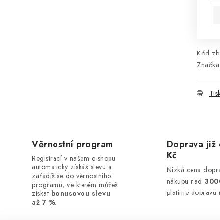
Kód zbo
Značka
Tis
Věrnostní program
Doprava již 
Kč
Registrací v našem e-shopu
automaticky získáš slevu a
Nízká cena dopra
zařadíš se do věrnostního
nákupu nad
300
programu, ve kterém můžeš
platíme dopravu 
získat
bonusovou slevu
až 7 %
.