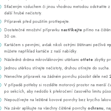
Stlačeným vzduchem či jinou vhodnou metodou odstraňte z m
další hrubé nečistoty.
Přípravek před použitím protřepejte.
Dostatečné množství přípravku
nastříkejte
přímo na čiště
30 cm.
Kartáčem s pevnými, avšak nikoli ostrými štětinami pečlivě
vy
můžete například kartáče z naší nabídky.
Následně dvěma mikrovláknovými utěrkami
otřete
zbytky p
Jednou utěrkou stírejte nečistoty, druhou otírejte do sucha.
Nenechte přípravek na žádném povrchu působit déle než
V případě potřeby si rozdělte motorový prostor na menší část
po sekcích, aby nedošlo k překročení časového limitu půso
Nepoužívejte na leštěné kovové povrchy bez krycího lakov
Na závěr aplikujte na všechny čištěné povrchy
ochranu
, n