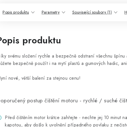
Popis produktu
Parametry
Související soubory (1)
H
Popis produktu
íky svému složení rychle a bezpečně odstraní všechnu špínu 
ůžete bezpečně použít i na mytí plastů a gumových hadic, aniž
yní nové, větší balení za stejnou cenu!
oporučený postup čištění motoru - rychlé / suché čišt
Před čištěním motor krátce zahřejte - nechte jej 10 minut n
kapotou, aby došlo k uvolnění případného povlaku z nečisto