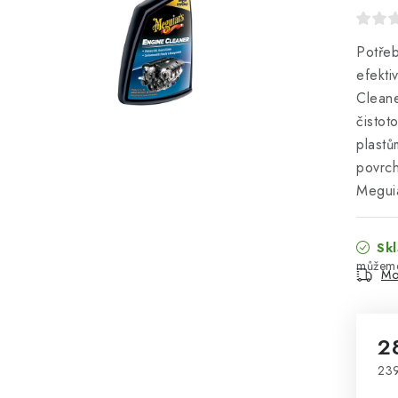
Potřeb
efekti
Cleane
čistot
plastů
povrch
Meguia
Skl
Mo
2
23
Mě