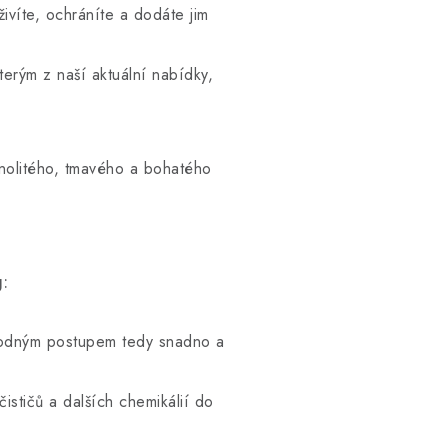
ivíte, ochráníte a dodáte jim
terým z naší aktuální nabídky,
dnolitého, tmavého a bohatého
:
Vhodným postupem tedy snadno a
čističů a dalších chemikálií do