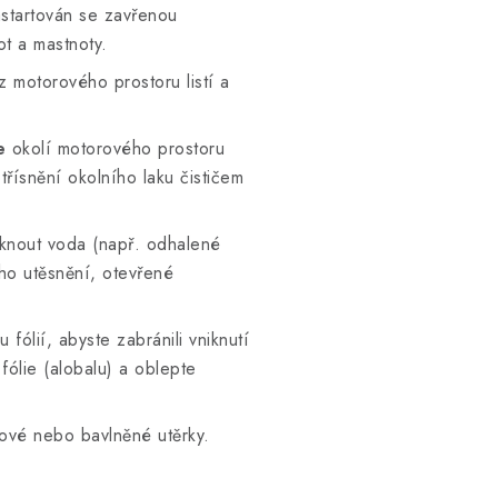
astartován se zavřenou
t a mastnoty.
z motorového prostoru listí a
e
okolí motorového prostoru
třísnění okolního laku čističem
.
iknout voda (např. odhalené
ho utěsnění, otevřené
 fólií, abyste zabránili vniknutí
fólie (alobalu) a oblepte
ové nebo bavlněné utěrky.