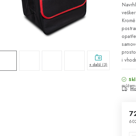
Navrhl
vešker
Kromě 
postra
opatř
samov
prosto
i vhod
+ další (3)
Skl
Mo
7
60
Mě