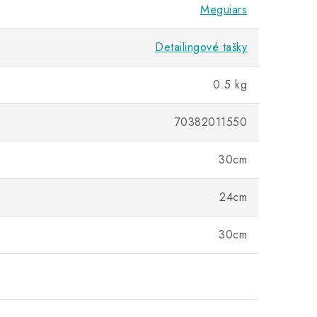
Meguiars
Detailingové tašky
0.5 kg
70382011550
30cm
24cm
30cm