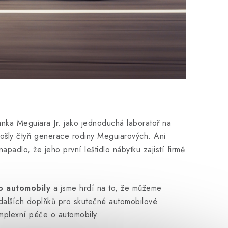
anka Meguiara Jr. jako jednoduchá laboratoř na
prošly čtyři generace rodiny Meguiarových. Ani
apadlo, že jeho první leštidlo nábytku zajistí firmě
 o automobily
a jsme hrdí na to, že můžeme
 dalších doplňků pro skutečné automobilové
omplexní péče o automobily.