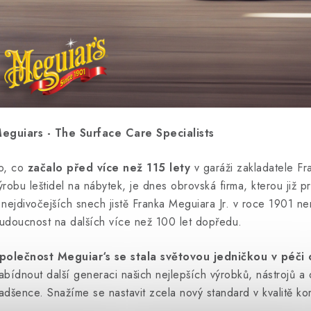
eguiars - The Surface Care Specialists
o, co
začalo před více než 115 lety
v garáži zakladatele Fr
ýrobu leštidel na nábytek, je dnes obrovská firma, kterou již 
 nejdivočejších snech jistě Franka Meguiara Jr. v roce 1901 nen
udoucnost na dalších více než 100 let dopředu.
polečnost Meguiar‘s se stala světovou jedničkou v péči
abídnout další generaci našich nejlepších výrobků, nástrojů a
adšence. Snažíme se nastavit zcela nový standard v kvalitě k