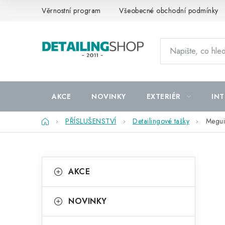
Přejít
Věrnostní program
Všeobecné obchodní podmínky
na
obsah
AKCE
NOVINKY
EXTERIÉR
INT
Domů
PŘÍSLUŠENSTVÍ
Detailingové tašky
Megui
P
K
Přeskočit
AKCE
kategorie
a
o
t
s
NOVINKY
e
t