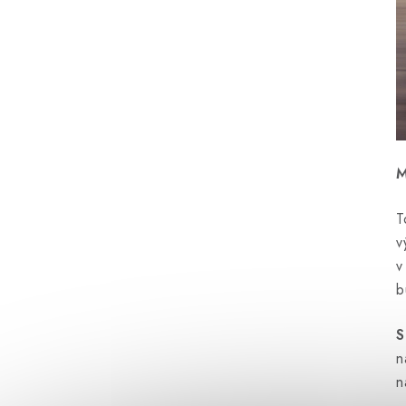
M
T
v
v
b
S
n
n