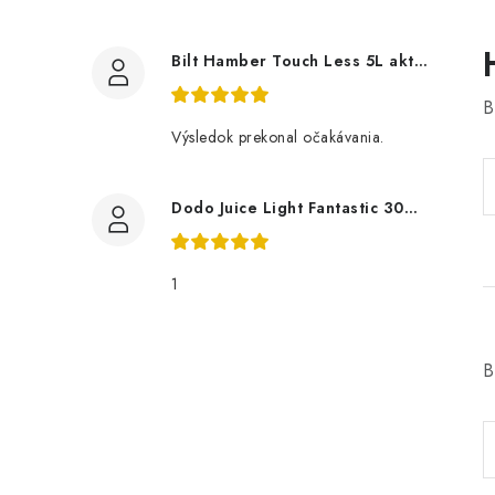
Bilt Hamber Touch Less 5L aktivní pěna
B
Výsledok prekonal očakávania.
Dodo Juice Light Fantastic 30ml měkký vosk
1
B