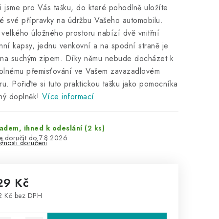
i jsme pro Vás tašku, do které pohodlně uložíte
é své přípravky na údržbu Vašeho automobilu.
velkého úložného prostoru nabízí dvě vnitřní
nní kapsy, jednu venkovní a na spodní straně je
ena suchým zipem. Díky němu nebude docházet k
olnému přemisťování ve Vašem zavazadlovém
ru. Pořiďte si tuto praktickou tašku jako pomocníka
ný doplněk!
Více informací
adem, ihned k odeslání
(2 ks)
7.8.2026
žnosti doručení
29 Kč
2 Kč bez DPH
rná cena: