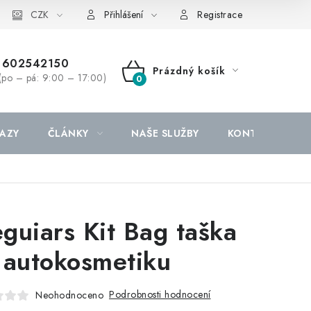
CZK
Přihlášení
Registrace
602542150
Prázdný košík
(po – pá: 9:00 – 17:00)
NÁKUPNÍ
KOŠÍK
AZY
ČLÁNKY
NAŠE SLUŽBY
KONTAKTY
guiars Kit Bag taška
 autokosmetiku
Podrobnosti hodnocení
Neohodnoceno