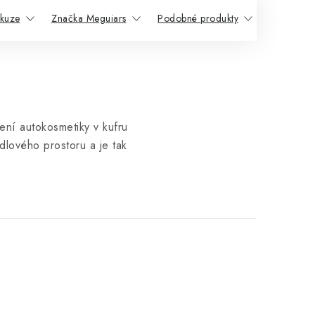
skuze
Značka Meguiars
Podobné produkty
žení autokosmetiky v kufru
lového prostoru a je tak