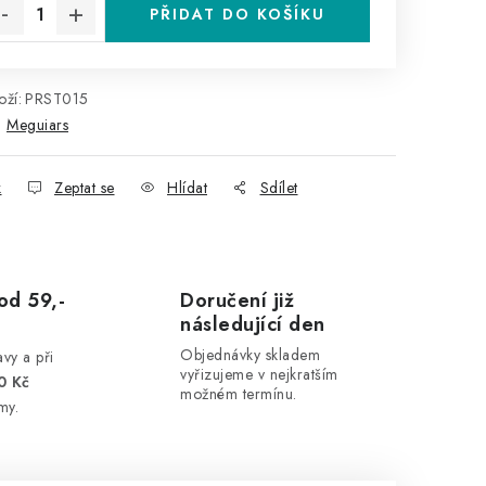
PŘIDAT DO KOŠÍKU
ží:
PRST015
:
Meguiars
k
Zeptat se
Hlídat
Sdílet
od 59,-
Doručení již
následující den
Objednávky skladem
vy a při
vyřizujeme v nejkratším
0 Kč
možném termínu.
my.