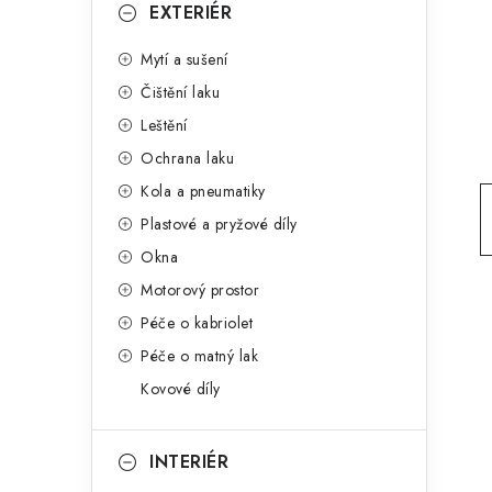
g
EXTERIÉR
r
o
Mytí a sušení
a
r
Čištění laku
n
i
Leštění
e
n
Ochrana laku
í
Kola a pneumatiky
Plastové a pryžové díly
p
Okna
a
Motorový prostor
n
Péče o kabriolet
Péče o matný lak
e
Kovové díly
l
INTERIÉR