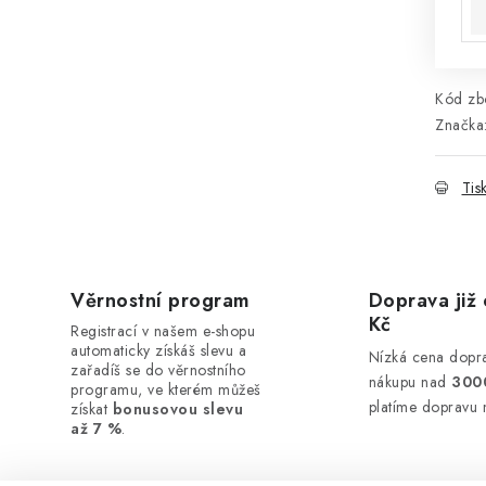
Kód zbo
Značka
Tis
Věrnostní program
Doprava již 
Kč
Registrací v našem e-shopu
automaticky získáš slevu a
Nízká cena dopra
zařadíš se do věrnostního
nákupu nad
300
programu, ve kterém můžeš
platíme dopravu 
získat
bonusovou slevu
až 7 %
.