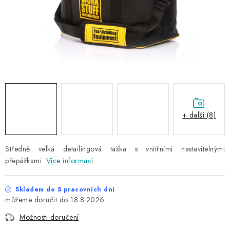
NAŠE SLUŽBY
KONTAKTY
PRODÁVANÉ ZNAČKY
BYDLENÍ
Věrnostní program
Všeobecné obchodní podmínky
+ další (8)
Podmínky ochrany osobních údajů
Mapa serveru
Středně velká detailingová taška s vnitřními nastavitelnými
přepážkami.
Více informací
Skladem do 5 pracovních dní
18.8.2026
Možnosti doručení