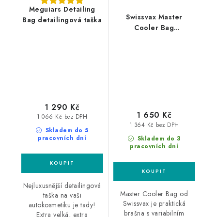
Meguiars Detailing
Swissvax Master
Bag detailingová taška
Cooler Bag
detailingová taška
1 290 Kč
1 650 Kč
1 066 Kč bez DPH
1 364 Kč bez DPH
Skladem do 5
pracovních dní
Skladem do 3
pracovních dní
Nejluxusnější detailingová
Master Cooler Bag od
taška na vaši
Swissvax je praktická
autokosmetiku je tady!
brašna s variabilním
Extra velká, extra