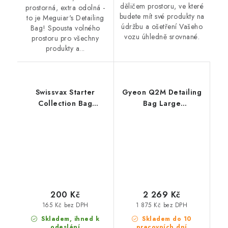
děličem prostoru, ve které
prostorná, extra odolná -
budete mít své produkty na
to je Meguiar's Detailing
údržbu a ošetření Vašeho
Bag! Spousta volného
vozu úhledně srovnané.
prostoru pro všechny
produkty a...
Swissvax Starter
Gyeon Q2M Detailing
Collection Bag
Bag Large
detailingová taška
detailingová taška
200 Kč
2 269 Kč
165 Kč bez DPH
1 875 Kč bez DPH
Skladem, ihned k
Skladem do 10
odeslání
pracovních dní