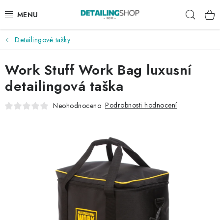
Přejít
Hleda
na
obsah
Detailingové tašky
AKCE
Work Stuff Work Bag luxusní
NOVINKY
detailingová taška
EXTERIÉR
Podrobnosti hodnocení
Neohodnoceno
INTERIÉR
PŘÍSLUŠENSTVÍ
DÁRKOVÉ SADY A POUKAZY
ČLÁNKY