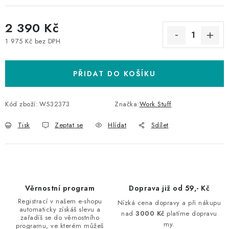
2 390 Kč
1 975 Kč bez DPH
Měrná cena:
PŘIDAT DO KOŠÍKU
Kód zboží:
WS32373
Značka:
Work Stuff
Tisk
Zeptat se
Hlídat
Sdílet
Věrnostní program
Doprava již od 59,- Kč
Registrací v našem e-shopu
Nízká cena dopravy a při nákupu
automaticky získáš slevu a
nad
3000 Kč
platíme dopravu
zařadíš se do věrnostního
my.
programu, ve kterém můžeš