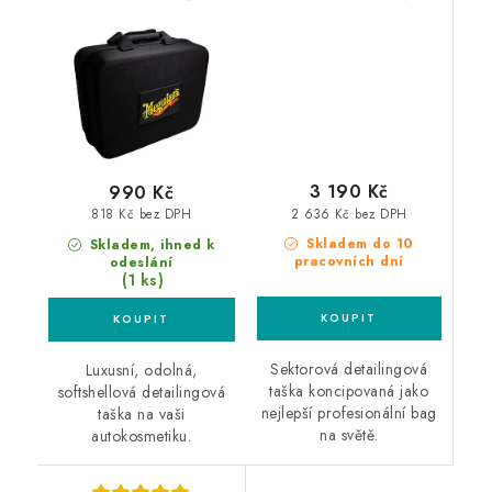
autokosmetiku
detailingová taška
3 190 Kč
990 Kč
2 636 Kč bez DPH
818 Kč bez DPH
Skladem do 10
Skladem, ihned k
pracovních dní
odeslání
(1 ks)
Sektorová detailingová
Luxusní, odolná,
taška koncipovaná jako
softshellová detailingová
nejlepší profesionální bag
taška na vaši
na světě.
autokosmetiku.