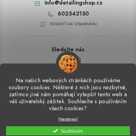
info
@
detailingshop.cz
602542150
604661144 Objednávky
Z
Na našich webových stránkách používáme
á
soubory cookies. Některé z nich jsou nezbytné,
Přijímáme online platby
p
zatímco jiné nám pomáhají vylepšit tento web a
váš uživatelský zážitek. Souhlasíte s používáním
a
Detailingclub
Dodo Juice
Gyeon Quartz
ValetPRO
všech cookies?
t
Microfiber Madness
í
Nastavení
Copyright 2026
Detailingshop
. Všechna práva vyhrazena.
Souhlasím
Vytvořil Shoptet