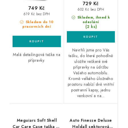
729 Kč
749 Kč
602 Kč bez DPH
619 Kč bez DPH
Skladem, ihned k
Skladem do 10
odeslání
(2 ks)
pracovních dní
Navrhli jsme pro Vás
Malá detailingová taška na
tašku, do které pohodlně
přípravky.
uložíte veškeré své
přípravky na údržbu
Vašeho automobilu.
Kromě velkého úložného
prostoru nabízí dvě vnitřní
postranní kapsy, jednu
venkovní a na...
Meguiars Soft Shell
Auto Finesse Deluxe
Car Care Case taška na
Holdall sektorová