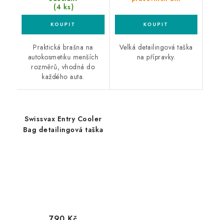
(4 ks)
Praktická brašna na
Velká detailingová taška
autokosmetiku menších
na přípravky.
rozměrů, vhodná do
každého auta.
Swissvax Entry Cooler
Bag detailingová taška
790 Kč